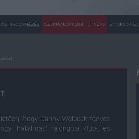
ÖS MECCSNÉZÉS
SZURKOLÓI KLUB
UTAZÁS
ENCIKLOPÉD
eckért
RT
illetõen, hogy Danny Welbeck fényes
 hogy 'hatalmas' rajongója klub-, és