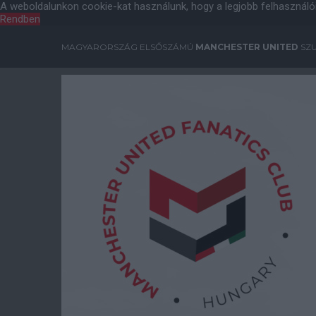
A weboldalunkon cookie-kat használunk, hogy a legjobb felhasználó
Rendben
MAGYARORSZÁG ELSŐSZÁMÚ
MANCHESTER UNITED
SZU