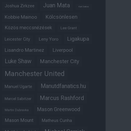
Juan Mata
Joshua Zirkzee
Karl Darlow
Kölcsönlesen
Kobbie Mainoo
Közös meccsnézések
Lee Grant
Ligakupa
Leny Yoro
Leicester City
Lisandro Martinez
Liverpool
Luke Shaw
Manchester City
Manchester United
Manutdfanatics.hu
Manuel Ugarte
Marcus Rashford
Marcel Sabitzer
Mason Greenwood
Martin Dubravka
Mason Mount
Matheus Cunha