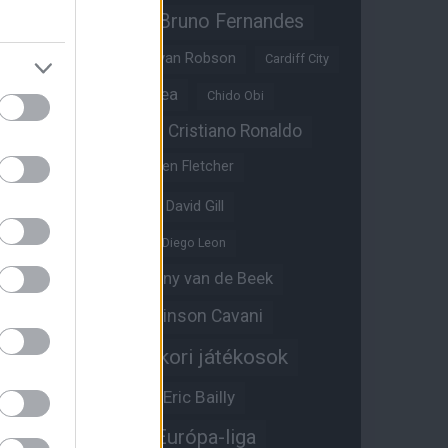
Bruno Fernandes
Brandon Williams
Bryan Mbeumo
Bryan Robson
Cardiff City
Casemiro
Chelsea
Chido Obi
Christian Eriksen
Cristiano Ronaldo
Crystal Palace
Darren Fletcher
David De Gea
David Gill
Dean Henderson
Diego Leon
Diogo Dalot
Donny van de Beek
Edinson Cavani
Ed Woodward
Egykori játékosok
Edzői stáb
Érdekességek
Eric Bailly
Erik ten Hag
Európa-liga