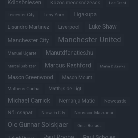
Kölcsönlesen
Közös meccsnézések
Lee Grant
Ligakupa
Leny Yoro
Leicester City
Luke Shaw
Lisandro Martinez
Liverpool
Manchester United
Manchester City
Manutdfanatics.hu
Manuel Ugarte
Marcus Rashford
Marcel Sabitzer
Martin Dubravka
Mason Greenwood
Mason Mount
Matheus Cunha
Matthijs de Ligt
Michael Carrick
Nemanja Matic
Newcastle
Női csapat
Noussair Mazraoui
Norwich City
Ole Gunnar Solskjaer
Omar Berrada
Paul Pogba
Paul Scholes
Patrick Dorgu