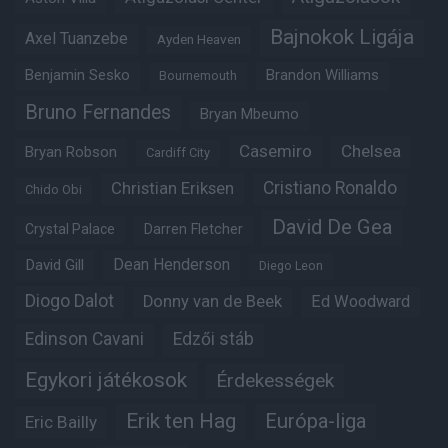
Bajnokok Ligája
Axel Tuanzebe
Ayden Heaven
Benjamin Sesko
Brandon Williams
Bournemouth
Bruno Fernandes
Bryan Mbeumo
Casemiro
Chelsea
Bryan Robson
Cardiff City
Christian Eriksen
Cristiano Ronaldo
Chido Obi
David De Gea
Crystal Palace
Darren Fletcher
Dean Henderson
David Gill
Diego Leon
Diogo Dalot
Donny van de Beek
Ed Woodward
Edinson Cavani
Edzői stáb
Egykori játékosok
Érdekességek
Erik ten Hag
Európa-liga
Eric Bailly