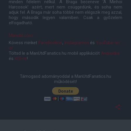
minden félelem nélkül. A Braga beceneve 'A Minhoi
Harcosok': azért, mert nem csüggedünk, és soha nem
adjuk fel. A Braga már soha többé nem elégszik meg azzal,
hogy második legyen valamiben. Csak a gyõzelem
elfogadható.
Manutd.com
Kövess minket
Facebookon
,
Instagramon
és
YouTube-on
is!
Töltsd le a ManUtdFanatics.hu mobil applikációt
Androidra
és
iOS-re
!
Támogasd adományoddal a ManUtdFanatics.hu
működését!