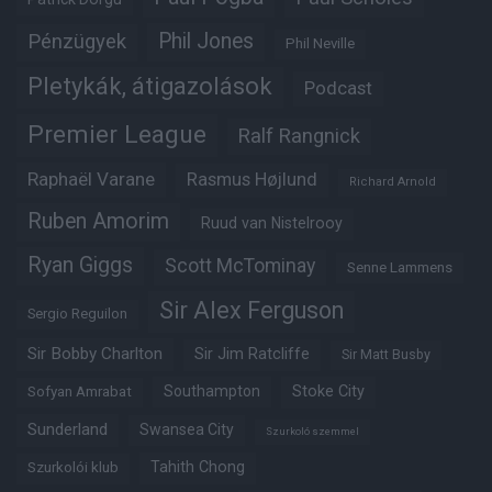
Phil Jones
Pénzügyek
Phil Neville
Pletykák, átigazolások
Podcast
Premier League
Ralf Rangnick
Raphaël Varane
Rasmus Højlund
Richard Arnold
Ruben Amorim
Ruud van Nistelrooy
Ryan Giggs
Scott McTominay
Senne Lammens
Sir Alex Ferguson
Sergio Reguilon
Sir Bobby Charlton
Sir Jim Ratcliffe
Sir Matt Busby
Southampton
Stoke City
Sofyan Amrabat
Sunderland
Swansea City
Szurkoló szemmel
Tahith Chong
Szurkolói klub