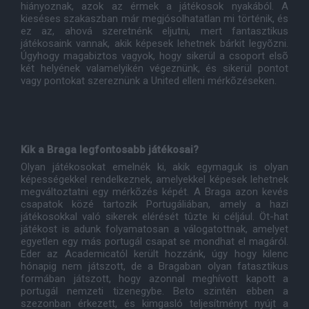
hiányoznak, azok az érmek a játékosok nyakából. A
kieséses szakaszban már megjósolhatatlan mi történik, és
ez az, ahová szeretnénk eljutni, mert fantasztikus
játékosaink vannak, akik képesek lehetnek bárkit legyõzni.
Úgyhogy magabiztos vagyok, hogy sikerül a csoport elsõ
két helyének valamelyikén végeznünk, és sikerül pontot
vagy pontokat szereznünk a United elleni mérkõzéseken.
Kik a Braga legfontosabb játékosai?
Olyan játékosokat emelnék ki, akik egymaguk is olyan
képességekkel rendelkeznek, amelyekkel képesek lehetnek
megváltoztatni egy mérkõzés képét. A Braga azon kevés
csapatok közé tartozik Portugáliában, amely a hazi
játékosokkal való sikerek elérését tûzte ki céljául. Öt-hat
játékost is adunk folyamatosan a válogatottnak, amelyet
egyetlen egy más portugál csapat se mondhat el magáról.
Eder az Academicatól került hozzánk, úgy hogy kilenc
hónapig nem játszott, de a Bragaban olyan fatasztikus
formában játszott, hogy azonnal meghívott kapott a
portugál nemzeti tizenegybe. Beto szintén ebben a
szezonban érkezett, és kimgasló teljesítményt nyújt a