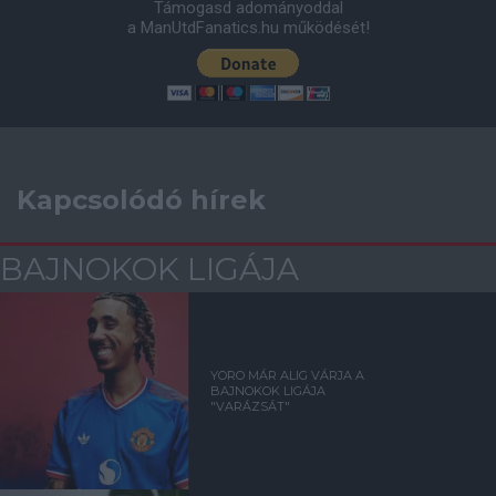
Támogasd adományoddal
a ManUtdFanatics.hu működését!
Kapcsolódó hírek
BAJNOKOK LIGÁJA
YORO MÁR ALIG VÁRJA A
BAJNOKOK LIGÁJA
"VARÁZSÁT"