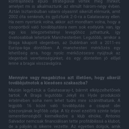
kontrajátékra épülõ stratégiával vertek meg minket,
amelyet mi is alkalmaztunk az elmúlt három-négy évben.
Aztán Isztambulban valami olyasmit sikerült elérnünk, amit
2002 óta senkinek, és gyõztünk 2-0-ra a Galatasaray ellen.
Ha nem nyertünk volna, akkor azt mondtam volna, hogy a
csoportból való továbbjutásra nem sok esélyünk van, így
egy kis lélegzetvételnyi levegõhöz juthattunk, így
óvatosabbak lehetünk Manchesterben. Legutóbb, amikor a
Braga kikapott idegenben, az Dublinban volt a 2011-es
Európa-liga döntõben. A manchesteri mérkõzés egy
lehetõség arra, hogy nyolc mérkõzésesre nyújtsuk az
idegenbeli veretlenségünket, és egy döntetlen jó elõjel
lenne a bragai visszavágóra.
Mennyire vagy magabiztos azt illetõen, hogy sikerül
továbbjutnotok a kieséses szakaszba?
Miután legyõztük a Galatasaray-t, bármit elképzelhetõnek
tartok. A Braga legutóbbi Jekyll és Hyde produkciói
értelmében soha nem lehet tudni mire számíthatunk. A
legjobb 16 közé való továbbjutás a csapat idei
szezonjának legfõbb célja. A tíz évvel ezelõtti szinte teljes
ismeretlenségbõl kiemelkedve a klub elnöke, Antonio
Salvador nemcsak financiálisan tette profitábilissá a klubot,
de a pályán is sikerre vezette. Az egyetlen dolgok, amik