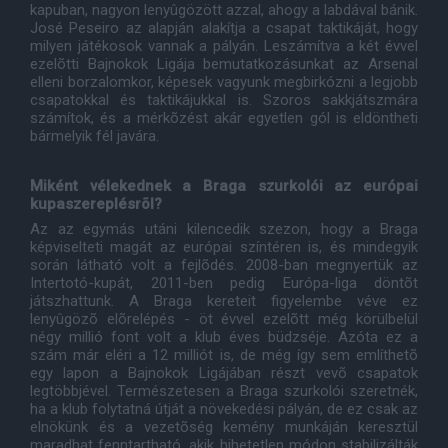
kapuban, nagyon lenyûgözött azzal, ahogy a labdával bánik.
José Peseiro az alapján alakítja a csapat taktikáját, hogy
milyen játékosok vannak a pályán. Leszámítva a két évvel
ezelõtti Bajnokok Ligája bemutatkozásunkat az Arsenal
elleni borzalomkor, képesek vagyunk megbirkózni a legjobb
csapatokkal és taktikájukkal is. Szoros sakkjátszmára
számítok, és a mérkõzést akár egyetlen gól is eldöntheti
bármelyik fél javára.
Miként vélekednek a Braga szurkolói az európai
kupaszereplésrõl?
Az az egymás utáni kilencedik szezon, hogy a Braga
képviselteti magát az európai színtéren is, és mindegyik
során látható volt a fejlõdés. 2008-ban megnyertük az
Intertotó-kupát, 2011-ben pedig Európa-liga döntõt
játszhattunk. A Braga kereteit figyelembe véve ez
lenyûgözõ elõrelépés - öt évvel ezelõtt még körülbelül
négy millió font volt a klub éves büdzséje. Azóta ez a
szám már eléri a 12 milliót is, de még így sem említhetõ
egy lapon a Bajnokok Ligájában részt vevõ csapatok
legtöbbjével. Természetesen a Braga szurkolói szeretnék,
ha a klub folytatná útját a növekedési pályán, de ez csak az
elnökünk és a vezetõség kemény munkáján keresztül
maradhat fenntartható, akik hihetetlen módon stabilizálták