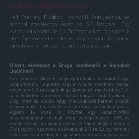
Lakner Péter
•
2012. október. 23. 13:18
Karl Donnelly Dublinból költözött Portugáliába, és
azonnal szerelembe esett az SC Bragaval. Egy
évtizeddel késõbb az Old Traffordra tett látogatásuk
elõtt figyelmeztet mindenkit, hogy csapata nagyon is
tudja hogy kell játszani idegenben Európában.
Miként vélekedsz a Braga kezdésérõl a Bajnokok
Ligájában?
Ez a második alkalom, hogy eljutottunk a Bajnokok Ligája
csoportköréig. Legutóbb nagyon rosszul kezdtünk, hiszen
idegenben 6-0-ra kikaptunk az Arsenaltól, majd otthon 3-0-
ra a Shakhtar Donetsktõl. Aztán nagyot fordult velünk a
világ, mert az utolsó négy meccsünkbõl hármat sikerült
megnyernünk, és majdnem eljutottunk surrandópályán a
legjobb 16 közé is. Ezúttal egy katasztrofális
összecsapással kezdtük meg szereplésünket: 65%-os
labdabirtoklás, 35 kapura lövés, 24 kaput eltaláló lövés a
Cluj négyével szemben, és kikaptunk 2-0-ra. Ez egy kemény
lecke volt számunkra, de igazából pontosan ugyanazzal a