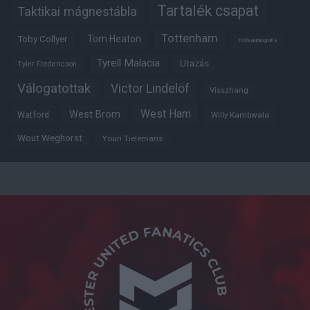
Tartalék csapat
Taktikai mágnestábla
Tottenham
Tom Heaton
Toby Collyer
Trófeabibliográfia
Tyrell Malacia
Utazás
Tyler Fredericson
Válogatottak
Victor Lindelöf
Visszhang
West Ham
West Brom
Watford
Willy Kambwala
Wout Weghorst
Youri Tielemans