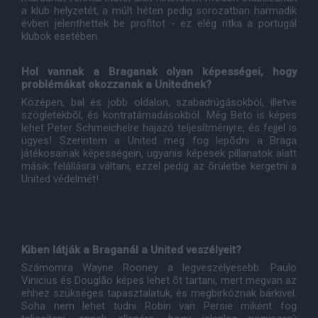
a klub helyzetét, a múlt héten pedig sorozatban harmadik
évben jelenthettek be profitot - ez elég ritka a portugál
klubok esetében.
Hol vannak a Braganak olyan képességei, hogy
problémákat okozzanak a Unitednek?
Középen, bal és jobb oldalon, szabadrúgásokból, illetve
szögletekbõl, és kontratámadásokból. Még Beto is képes
lehet Peter Schmeichelre hajazó teljesítményre, és fejjel is
ügyes! Szerintem a United meg fog lepõdni a Braga
játékosainak képességein, ugyanis képesek pillanatok alatt
másik felállásra váltani, ezzel pedig az õrületbe kergetni a
United védelmét!
Kiben látják a Braganál a United veszélyeit?
Számomra Wayne Rooney a legveszélyesebb. Paulo
Vinicius és Douglão képes lehet õt tartani, mert megvan az
ehhez szükséges tapasztalatuk, és megbirkóznak bárkivel.
Soha nem lehet tudni Robin van Persie miként fog