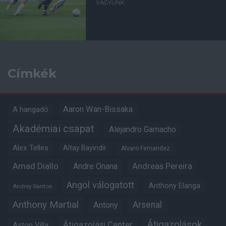
VAGYUNK
Címkék
Aaron Wan-Bissaka
A hangadó
Akadémiai csapat
Alejandro Garnacho
Alex Telles
Altay Bayindir
Alvaro Fernandez
Amad Diallo
Andre Onana
Andreas Pereira
Angol válogatott
Anthony Elanga
Andrey Santos
Anthony Martial
Arsenal
Antony
Átigazolások
Átigazolási Center
Aston Villa