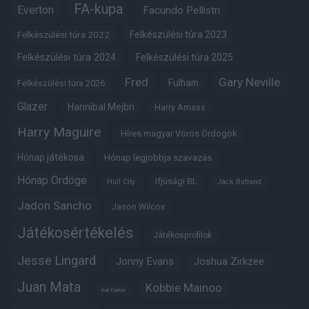
FA-kupa
Everton
Facundo Pellistri
Felkészülési túra 2022
Felkészülési túra 2023
Felkészülési túra 2024
Felkészülési túra 2025
Fred
Gary Neville
Fulham
Felkészülési túra 2026
Glazer
Hannibal Mejbri
Harry Amass
Harry Maguire
Híres magyar Vörös Ördögök
Hónap játékosa
Hónap legjobbja szavazás
Hónap Ördöge
Ifjúsági BL
Hull City
Jack Butland
Jadon Sancho
Jason Wilcox
Játékosértékelés
Játékosprofilok
Jesse Lingard
Jonny Evans
Joshua Zirkzee
Juan Mata
Kobbie Mainoo
Karl Darlow