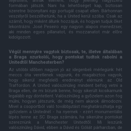
teljesíteni, annak ellenére, hogy jelenleg nagyszerû
formában játszik. Nani ha lehetõséget kap, biztosan
szeretne bizonyítani egy portugál csapat ellen. Bárhonnan
veszélyrõl beszélhetünk, ha a United kerül szóba. Csak az
számít, hogy miként állunk hozzájuk, és hogyan tudjuk õket
lekontrázni. José Peseiro egy nagyon alapos menedzser,
aki minden egyes pillanatot, és mozzanatot már elõre
kidolgozott.
Végül mennyire vagytok biztosak, te, illetve általában
a Braga szurkolói, hogy pontokat tudtok rabolni a
Unitedtõl Manchesterben?
Az utóbbi idõben nagyon jó az idegenbeli mérlegünk: hét
meccs óta veretlenek vagyunk, és magabiztos vagyok,
hogy sikerül megfelelõ eredményt elérnünk az Old
Traffordon. A United valószínûleg mindent befog vetni a
Braga ellen, de mi bízunk benne, hogy sikerült kicsikarnunk
legalább egy döntetlent. Valószínûleg a gyõzelem azon fog
múlni, hogyan játszunk, de még nem akarok álmodozni.
Mivel a csoportból való továbbjutást meghatározhatja egy
gyõzelem a Unitednél - ha nyernek - ezért monumentális
lépés lenne az SC Braga számára, ha sikerülne pontokat
szereznünk a Manchester Unitedtõl. Mi leszünk
valószínûleg Dávid, ebben a Dávid és Góliát párharcban, de