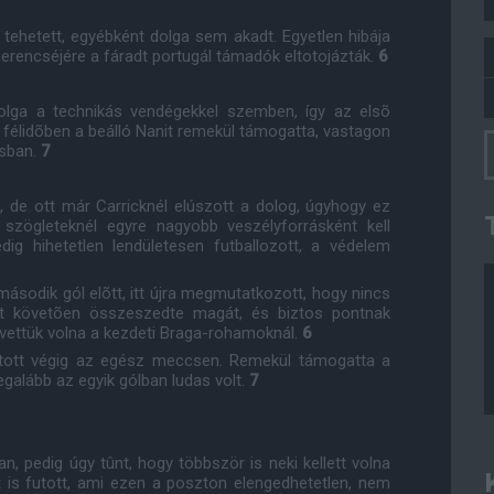
 tehetett, egyébként dolga sem akadt. Egyetlen hibája
erencséjére a fáradt portugál támadók eltotojázták.
6
olga a technikás vendégekkel szemben, így az elsõ
k félidõben a beálló Nanit remekül támogatta, vastagon
ásban.
7
, de ott már Carricknél elúszott a dolog, úgyhogy ez
szögleteknél egyre nagyobb veszélyforrásként kell
dig hihetetlen lendületesen futballozott, a védelem
sodik gól elõtt, itt újra megmutatkozott, hogy nincs
zt követõen összeszedte magát, és biztos pontnak
 vettük volna a kezdeti Braga-rohamoknál.
6
ajtott végig az egész meccsen. Remekül támogatta a
egalább az egyik gólban ludas volt.
7
an, pedig úgy tûnt, hogy többször is neki kellett volna
t is futott, ami ezen a poszton elengedhetetlen, nem