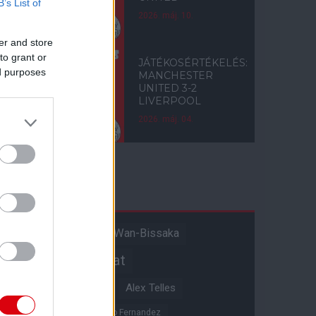
B’s List of
2026. máj. 10.
er and store
to grant or
JÁTÉKOSÉRTÉKELÉS:
ed purposes
MANCHESTER
UNITED 3-2
LIVERPOOL
2026. máj. 04.
Címkék
Aaron Wan-Bissaka
A hangadó
Akadémiai csapat
Alejandro Garnacho
Alex Telles
Altay Bayindir
Alvaro Fernandez