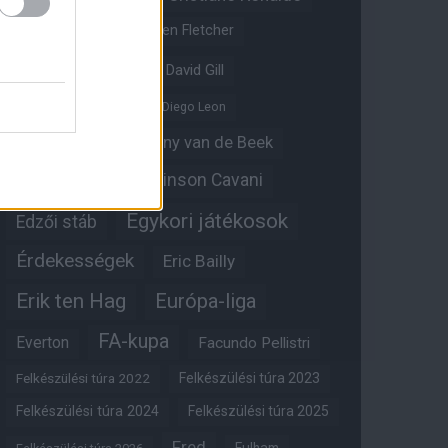
Crystal Palace
Darren Fletcher
David De Gea
David Gill
Dean Henderson
Diego Leon
Diogo Dalot
Donny van de Beek
Edinson Cavani
Ed Woodward
Egykori játékosok
Edzői stáb
Érdekességek
Eric Bailly
Erik ten Hag
Európa-liga
FA-kupa
Everton
Facundo Pellistri
Felkészülési túra 2022
Felkészülési túra 2023
Felkészülési túra 2024
Felkészülési túra 2025
Fred