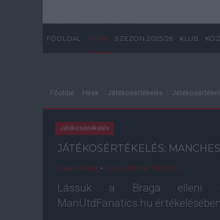
FŐOLDAL
HÍREK
SZEZON 2025/26
KLUB
KÖZ
Főoldal
Hírek
Játékosértékelés
Játékosértékel
Játékosértékelés
JÁTÉKOSÉRTÉKELÉS: MANCHES
Lakner Péter
•
2012. október. 24. 00:33
Lássuk a Braga elleni e
ManUtdFanatics.hu értékelésében.