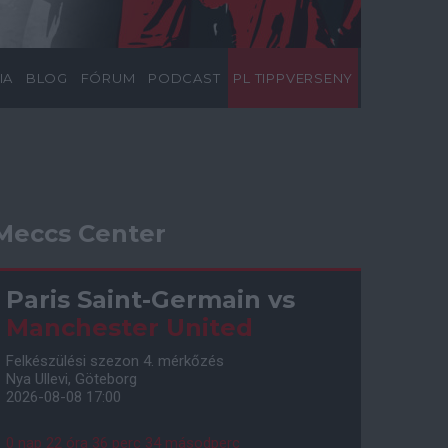
IA
BLOG
FÓRUM
PODCAST
PL TIPPVERSENY
Meccs Center
Paris Saint-Germain
vs
Manchester United
Felkészülési szezon 4. mérkőzés
Nya Ullevi, Göteborg
2026-08-08 17:00
0 nap 22 óra 36 perc 33 másodperc