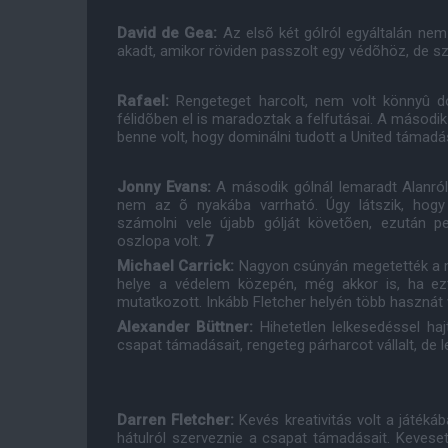
David de Gea:
Az elsõ két gólról egyáltalán nem
akadt, amikor röviden passzolt egy védõhöz, de sz
Rafael:
Rengeteget harcolt, nem volt könnyû d
félidõben el is maradoztak a felfutásai. A másodi
benne volt, hogy dominálni tudott a United támad
Jonny Evans:
A második gólnál lemaradt Alanról
nem az õ nyakába varrható. Úgy látszik, hogy 
számolni vele újabb gólját követõen, ezután pe
oszlopa volt.
7
Michael Carrick:
Nagyon csúnyán megetették a má
helye a védelem közepén, még akkor is, ha e
mutatkozott. Inkább Fletcher helyén több hasznát
Alexander Büttner:
Hihetetlen lelkesedéssel h
csapat támadásait, rengeteg párharcot vállalt, de l
Darren Fletcher:
Kevés kreativitás volt a játékáb
hátulról szerveznie a csapat támadásait. Kevese