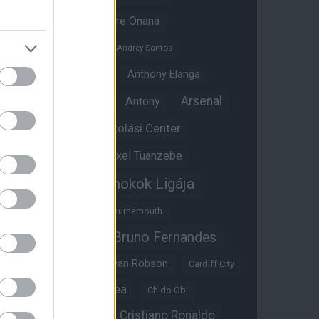
Amad Diallo
Andre Onana
Andreas Pereira
Andrey Santos
Angol válogatott
Anthony Elanga
Anthony Martial
Arsenal
Antony
Átigazolási Center
Aston Villa
Átigazolások
Axel Tuanzebe
Bajnokok Ligája
Ayden Heaven
Benjamin Sesko
Bournemouth
Bruno Fernandes
Brandon Williams
Bryan Mbeumo
Bryan Robson
Cardiff City
Casemiro
Chelsea
Chido Obi
Christian Eriksen
Cristiano Ronaldo