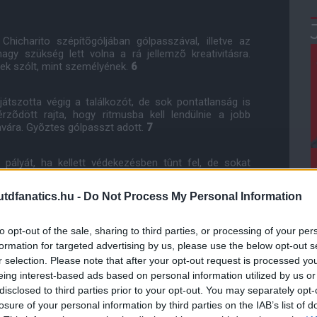
Chicharito szépítõgóljában gólpasszával, illetve az
agy szükség lett volna a rá jellemzõ kreativitásra.
ek szólt, mint személyének.
6
átszotta végig a találkozót, de sok pontatlanság is
rzõdött rajta, hogy ritmusba kell lendülnie a jobb
 javára. Gyõztes gólpasszt adott.
7
 pályát, ha kellett védekezésben tûnt fel, de sokat
odik félidõre a baloldalra húzódott ki, így a kapu elé
itánya.
7
dfanatics.hu -
Do Not Process My Personal Information
ratlanra számítani, és ebbõl, illetve az ezt követõ
to opt-out of the sale, sharing to third parties, or processing of your per
y nagyon nagy ziccert hibázott a mérkõzés végén, de
formation for targeted advertising by us, please use the below opt-out s
tei pedig más dimenziót képviselnek, mint a többieké.
r selection. Please note that after your opt-out request is processed y
eing interest-based ads based on personal information utilized by us or
ó lehetõségével. Elevenen mozgott az ellenfél védõi
disclosed to third parties prior to your opt-out. You may separately opt-
ól, még akkor is, ha a partjelzõk tévesen többször is
 a dupa még sok erõt adhat neki.
8
losure of your personal information by third parties on the IAB’s list of