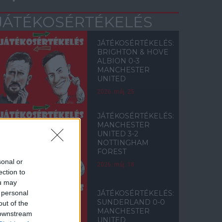
JÁTÉKOSÉRTÉKELÉS
JÁTÉKOSÉRTÉKELÉS:
BRIGHTON & HOVE
ALBION 0-3
MANCHESTER
UNITED
2026. máj. 25.
JÁTÉKOSÉRTÉKELÉS:
MANCHESTER
UNITED 3-2
NOTTINGHAM
FOREST
sonal or
2026. máj. 18.
ection to
ou may
 personal
JÁTÉKOSÉRTÉKELÉS:
SUNDERLAND 0-0
out of the
MANCHESTER
 downstream
UNITED