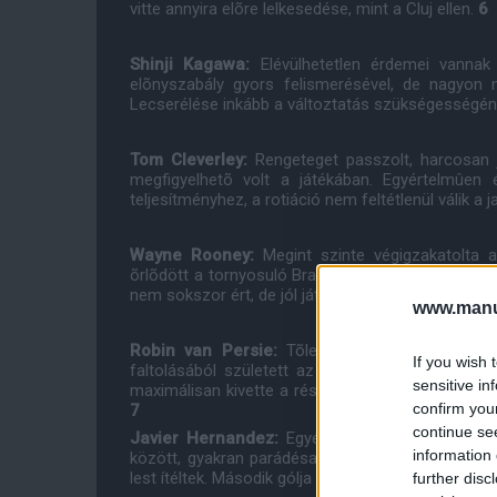
vitte annyira elõre lelkesedése, mint a Cluj ellen.
6
Shinji Kagawa:
Elévülhetetlen érdemei vannak 
elõnyszabály gyors felismerésével, de nagyon n
Lecserélése inkább a változtatás szükségességén
Tom Cleverley:
Rengeteget passzolt, harcosan j
megfigyelhetõ volt a játékában. Egyértelmûen é
teljesítményhez, a rotiáció nem feltétlenül válik a
Wayne Rooney:
Megint szinte végigzakatolta a
õrlõdött a tornyosuló Braga-védõk között is. A más
nem sokszor ért, de jól játszott az este csapatkap
www.manut
Robin van Persie:
Tõle mindig lehet valami vá
If you wish 
faltolásából született az elsõ hazai gól is. Eg
sensitive in
maximálisan kivette a részét a mezõnybõl, szögle
confirm you
7
continue se
Javier Hernandez:
Egyértelmûen élt a kínálkoz
information 
között, gyakran parádésan mozdult el a leshatárr
lest ítéltek. Második gólja élményszámba ment, ez
further disc