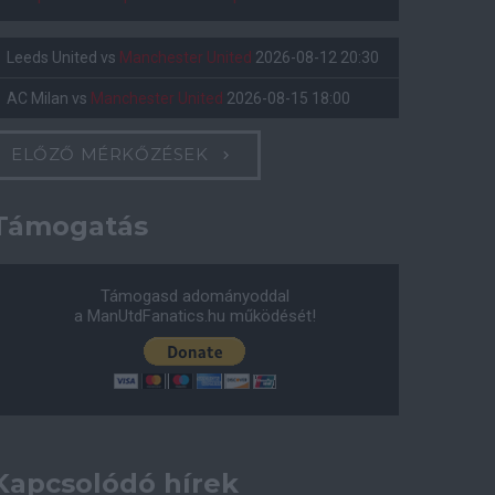
Leeds United
vs
Manchester United
2026-08-12 20:30
AC Milan
vs
Manchester United
2026-08-15 18:00
ELŐZŐ MÉRKŐZÉSEK
Támogatás
Támogasd adományoddal
a ManUtdFanatics.hu működését!
Kapcsolódó hírek