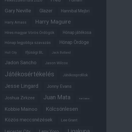
Fulham
Felkészülési túra 2026
Gary Neville
Glazer
Hannibal Mejbri
Harry Maguire
Harry Amass
Hónap játékosa
Híres magyar Vörös Ördögök
Hónap Ördöge
Hónap legjobbja szavazás
Ifjúsági BL
Hull City
Jack Butland
Jadon Sancho
Jason Wilcox
Játékosértékelés
Játékosprofilok
Jesse Lingard
Jonny Evans
Juan Mata
Joshua Zirkzee
Karl Darlow
Kölcsönlesen
Kobbie Mainoo
Közös meccsnézések
Lee Grant
Ligakupa
Leny Yoro
Leicester City