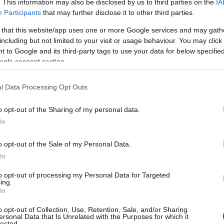
. This information may also be disclosed by us to third parties on the
IA
Participants
that may further disclose it to other third parties.
 that this website/app uses one or more Google services and may gath
including but not limited to your visit or usage behaviour. You may click 
 to Google and its third-party tags to use your data for below specifi
 felpezsdült a csapat játéka, végre volt jobboldala a
ogle consent section.
us, de még mindig gyakorta rossz megoldást választ,
l Data Processing Opt Outs
: A vezetés megszerzését követõen szükség volt a
 jött ki sebességbeli hátránya.
6
o opt-out of the Sharing of my personal data.
In
ztõségének
saját véleményén alapul. Ha nem értesz
o opt-out of the Sale of my Personal Data.
osságra, egyéb esetben a hozzászólást moderálni, vagy
In
to opt-out of processing my Personal Data for Targeted
ing.
In
ube-on is!
droidra
és
iOS-re
!
o opt-out of Collection, Use, Retention, Sale, and/or Sharing
ersonal Data that Is Unrelated with the Purposes for which it
lected.