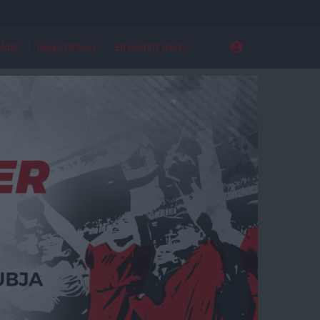
ldal
Regisztráció
Elfelejtett jelszó