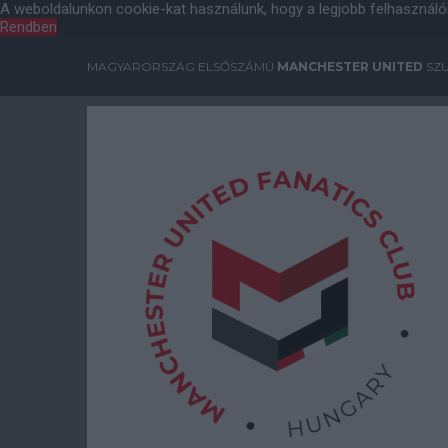
A weboldalunkon cookie-kat használunk, hogy a legjobb felhasználó
Rendben
MAGYARORSZÁG ELSŐSZÁMÚ
MANCHESTER UNITED
SZU