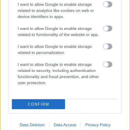
I want to allow Google to enable storage
related to analytics like cookies on web or
ELŐZŐ MÉRKŐZÉSEK
device identifiers in apps.
I want to allow Google to enable storage
Támogatás
related to functionality of the website or app.
I want to allow Google to enable storage
Támogasd adományoddal
related to personalization.
a ManUtdFanatics.hu működését!
I want to allow Google to enable storage
related to security, including authentication
functionality and fraud prevention, and other
user protection.
Kapcsolódó hírek
CONFIRM
Data Deletion
Data Access
Privacy Policy