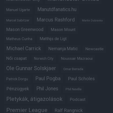
Manutdfanatics.hu
Manuel Ugarte
Marcus Rashford
Marcel Sabitzer
Martin Dubravka
Mason Greenwood
Mason Mount
Matheus Cunha
Matthijs de Ligt
Michael Carrick
Nemanja Matic
Newcastle
Női csapat
Noussair Mazraoui
Norwich City
Ole Gunnar Solskjaer
Omar Berrada
Paul Pogba
Paul Scholes
Patrick Dorgu
Phil Jones
Pénzügyek
Phil Neville
Pletykák, átigazolások
Podcast
Premier League
Ralf Rangnick