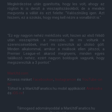
Megkérdezése után gyanította, hogy les volt, ahogy az
rögtön ki is derült a visszajátszásokból, de a mexikói
megvonta a vállát és ezt felelte: "Valószínûleg igen. Azt
hiszem, ez a szokás, hogy meg kell nézni a vonalbírót is."
"Ez egy nagyon nehéz mérkõzés volt, hiszen az elsõ félidõ
után visszajöttek a meccsbe, de mi voltunk a
szerencsésebbek, mert mi szereztük az utolsó gólt.
Minden alkalommal, amikor a riválisok ellen játszol, a
Premier League-et akarod megnyerni, minden egyes
találkozó nehéz, ezért nagyon boldogok vagyunk, hogy
megszereztük a 3 pontot."
ManUtd.com
Kövess minket
Facebookon
,
Instagramon
és
YouTube-on
is!
Töltsd le a ManUtdFanatics.hu mobil applikációt
Androidra
és
iOS-re
!
Támogasd adományoddal a ManUtdFanatics.hu