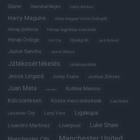
Glazer
Hannibal Mejbri
Harry Amass
Harry Maguire
Híres magyar Vörös Ördögök
Hónap játékosa
Hónap legjobbja szavazás
Hónap Ördöge
Ifjúsági BL
Hull City
Jack Butland
Jadon Sancho
Jason Wilcox
Játékosértékelés
Játékosprofilok
Jesse Lingard
Jonny Evans
Joshua Zirkzee
Juan Mata
Kobbie Mainoo
Karl Darlow
Kölcsönlesen
Közös meccsnézések
Lee Grant
Ligakupa
Leny Yoro
Leicester City
Luke Shaw
Lisandro Martinez
Liverpool
Manchester United
Manchester City