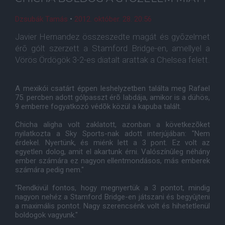
Dzsubák Tamás
•
2012. október. 28. 20:56
Javier Hernandez összeszedte magát és gyõzelmet
érõ gólt szerzett a Stamford Bridge-en, amellyel a
Vörös Ördögök 3-2-es diatalt arattak a Chelsea felett.
A mexikói csatárt éppen leshelyzetben találta meg Rafael
75. percben adott gólpasszt érõ labdája, amikor is a dühös,
9 emberre fogyatkozó védõk közül a kapuba talált.
Chicha aligha volt zaklatott, azonban a következõket
nyilatkozta a Sky Sports-nak adott interjújában: "Nem
érdekel. Nyertünk, és miénk lett a 3 pont. Ez volt az
egyetlen dolog, amit el akartunk érni. Valószínûleg néhány
ember számára ez nagyon ellentmondásos, más emberek
számára pedig nem."
"Rendkivül fontos, hogy megnyertük a 3 pontot, mindig
nagyon nehéz a Stamford Bridge-en játszani és begyûjteni
a maximális pontot. Nagy szerencsénk volt és hihetetlenül
boldogok vagyunk."