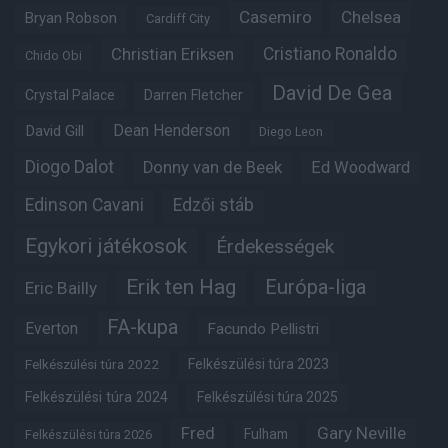
Casemiro
Chelsea
Bryan Robson
Cardiff City
Christian Eriksen
Cristiano Ronaldo
Chido Obi
David De Gea
Crystal Palace
Darren Fletcher
Dean Henderson
David Gill
Diego Leon
Diogo Dalot
Donny van de Beek
Ed Woodward
Edinson Cavani
Edzői stáb
Egykori játékosok
Érdekességek
Erik ten Hag
Európa-liga
Eric Bailly
FA-kupa
Everton
Facundo Pellistri
Felkészülési túra 2022
Felkészülési túra 2023
Felkészülési túra 2024
Felkészülési túra 2025
Fred
Gary Neville
Fulham
Felkészülési túra 2026