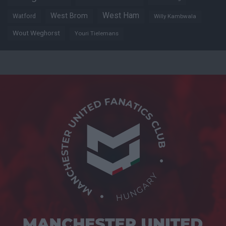
West Ham
West Brom
Watford
Willy Kambwala
Wout Weghorst
Youri Tielemans