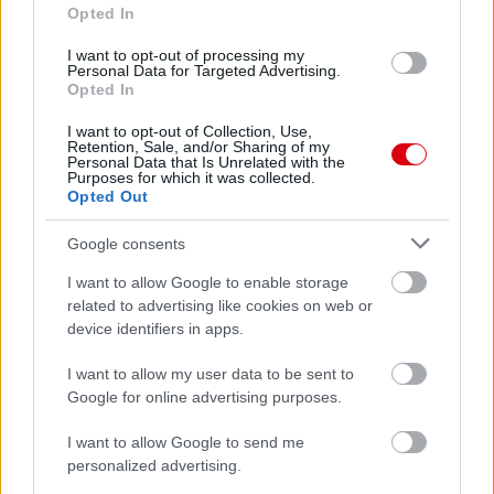
Opted In
I want to opt-out of processing my
Personal Data for Targeted Advertising.
Opted In
Meccs Center
I want to opt-out of Collection, Use,
Retention, Sale, and/or Sharing of my
Personal Data that Is Unrelated with the
Purposes for which it was collected.
Opted Out
Paris Saint-Germain
vs
Manchester United
Google consents
I want to allow Google to enable storage
Felkészülési szezon 4. mérkőzés
related to advertising like cookies on web or
Nya Ullevi, Göteborg
device identifiers in apps.
2026-08-08 17:00
I want to allow my user data to be sent to
0 nap 20 óra 33 perc 19 másodperc
Google for online advertising purposes.
I want to allow Google to send me
Leeds United
vs
Manchester United
2026-08-12 20:30
personalized advertising.
AC Milan
vs
Manchester United
2026-08-15 18:00