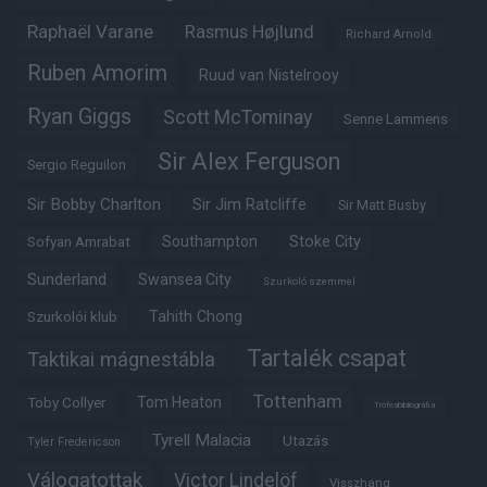
Raphaël Varane
Rasmus Højlund
Richard Arnold
Ruben Amorim
Ruud van Nistelrooy
Ryan Giggs
Scott McTominay
Senne Lammens
Sir Alex Ferguson
Sergio Reguilon
Sir Bobby Charlton
Sir Jim Ratcliffe
Sir Matt Busby
Southampton
Stoke City
Sofyan Amrabat
Sunderland
Swansea City
Szurkoló szemmel
Tahith Chong
Szurkolói klub
Tartalék csapat
Taktikai mágnestábla
Tottenham
Tom Heaton
Toby Collyer
Trófeabibliográfia
Tyrell Malacia
Utazás
Tyler Fredericson
Válogatottak
Victor Lindelöf
Visszhang