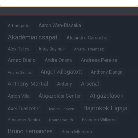
Címkék
Aaron Wan-Bissaka
A hangadó
Akadémiai csapat
Alejandro Garnacho
Alex Telles
Altay Bayindir
Alvaro Fernandez
Amad Diallo
Andre Onana
Andreas Pereira
Angol válogatott
Anthony Elanga
Andrey Santos
Anthony Martial
Arsenal
Antony
Átigazolások
Átigazolási Center
Aston Villa
Bajnokok Ligája
Axel Tuanzebe
Ayden Heaven
Benjamin Sesko
Brandon Williams
Bournemouth
Bruno Fernandes
Bryan Mbeumo