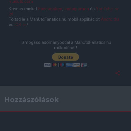
manutd.com
Kövess minket
Facebookon
,
Instagramon
és
YouTube-on
is!
Töltsd le a ManUtdFanatics.hu mobil applikációt
Androidra
és
iOS-re
!
Támogasd adományoddal a ManUtdFanatics.hu
működését!
Hozzászólások