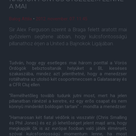
A MAI
Balog Attila
•
2012. november. 07. 11:45
Sir Alex Ferguson szerint a Braga felett aratott mai
gyõzelem segítene abban, hogy kulcsfontosságú
pillanathoz érjen a United a Bajnokok Ligájában.
Tudván, hogy egy esetleges mai három ponttal a Vörös
Ördögök bebiztosítanák helyüket a BL kieséses
szakaszába, mindez azt jelenthetné, hogy a menedzser
rotálhatna az utolsó két csoportmeccsen a Galatasaray és
a CFR Cluj ellen.
"Remélhetõleg tovább tudunk jutni most, mert ha jelen
pillanatban ránézel a keretre, ez egy erõs csapat és nem
könnyû mindenkit boldogan tartani" - mondta a menedzser.
"Hamarosan két fiatal védõnk is visszatér (Chris Smalling
és Phil Jones) és ez jó lehetõséget jelent majd arra, hogy
megkapják õk is az európai fociban való játék élményét,
szóval kulcsfontosságú momentum lenne, ha most