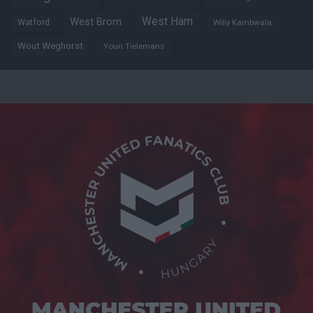
West Ham
West Brom
Watford
Willy Kambwala
Wout Weghorst
Youri Tielemans