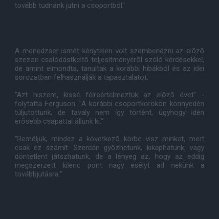
tovább tudnánk jutni a csoportból."
A menedzser ismét kénytelen volt szembenézni az elõzõ
szezon csalódástkeltõ teljesítményérõl szóló kérdésekkel,
de amint elmondta, tanultak a korábbi hibákból és az idei
sorozatban felhasználják a tapasztalatot.
"Azt hiszem, kissé félreértelmeztük az elõzõ évet" -
folytatta Ferguson. "A korábbi csoportkörökön könnyedén
túljutottunk, de tavaly nem így történt, úgyhogy idén
erõsebb csapattal állunk ki."
"Reméljük, mindez a következõ körbe visz minket, mert
csak ez számít. Szerdán gyõzhetünk, kikaphatunk, vagy
döntetlent játszhatunk, de a lényeg az, hogy az eddig
megszerzett kilenc pont nagy esélyt ad nekünk a
továbbjutásra."