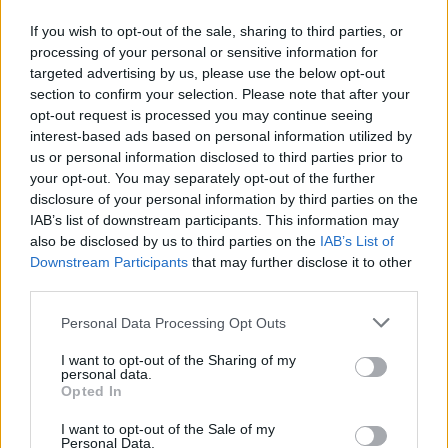
If you wish to opt-out of the sale, sharing to third parties, or
processing of your personal or sensitive information for
targeted advertising by us, please use the below opt-out
section to confirm your selection. Please note that after your
opt-out request is processed you may continue seeing
interest-based ads based on personal information utilized by
us or personal information disclosed to third parties prior to
your opt-out. You may separately opt-out of the further
disclosure of your personal information by third parties on the
IAB’s list of downstream participants. This information may
also be disclosed by us to third parties on the
IAB’s List of
Downstream Participants
that may further disclose it to other
Meccs Center
third parties.
Please note that this website/app uses one or more Google
Personal Data Processing Opt Outs
services and may gather and store information including but
Paris Saint-Germain
vs
not limited to your visit or usage behaviour. You may click to
I want to opt-out of the Sharing of my
personal data.
Manchester United
grant or deny consent to Google and its third-party tags to
Opted In
use your data for below specified purposes in below Google
Felkészülési szezon 4. mérkőzés
consent section.
I want to opt-out of the Sale of my
Nya Ullevi, Göteborg
Personal Data.