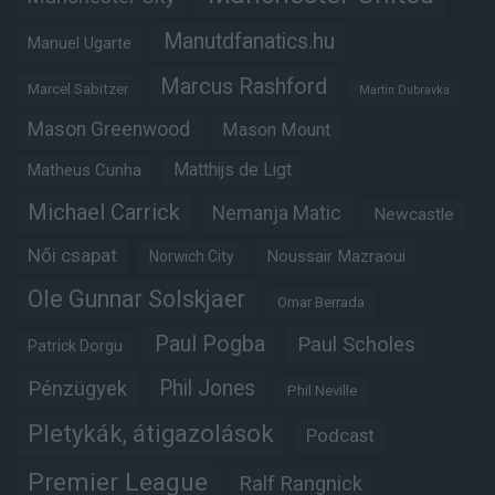
Manutdfanatics.hu
Manuel Ugarte
Marcus Rashford
Marcel Sabitzer
Martin Dubravka
Mason Greenwood
Mason Mount
Matheus Cunha
Matthijs de Ligt
Michael Carrick
Nemanja Matic
Newcastle
Női csapat
Noussair Mazraoui
Norwich City
Ole Gunnar Solskjaer
Omar Berrada
Paul Pogba
Paul Scholes
Patrick Dorgu
Phil Jones
Pénzügyek
Phil Neville
Pletykák, átigazolások
Podcast
Premier League
Ralf Rangnick