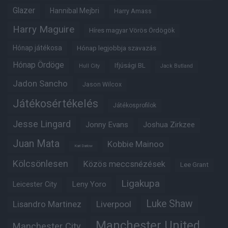
Glazer
Hannibal Mejbri
Harry Amass
Harry Maguire
Híres magyar Vörös Ördögök
Hónap játékosa
Hónap legjobbja szavazás
Hónap Ördöge
Ifjúsági BL
Hull City
Jack Butland
Jadon Sancho
Jason Wilcox
Játékosértékelés
Játékosprofilok
Jesse Lingard
Jonny Evans
Joshua Zirkzee
Juan Mata
Kobbie Mainoo
Karl Darlow
Kölcsönlesen
Közös meccsnézések
Lee Grant
Ligakupa
Leny Yoro
Leicester City
Luke Shaw
Lisandro Martinez
Liverpool
Manchester United
Manchester City