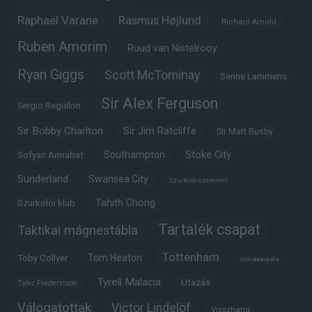
Raphaël Varane
Rasmus Højlund
Richard Arnold
Ruben Amorim
Ruud van Nistelrooy
Ryan Giggs
Scott McTominay
Senne Lammens
Sir Alex Ferguson
Sergio Reguilon
Sir Bobby Charlton
Sir Jim Ratcliffe
Sir Matt Busby
Southampton
Stoke City
Sofyan Amrabat
Sunderland
Swansea City
Szurkoló szemmel
Tahith Chong
Szurkolói klub
Tartalék csapat
Taktikai mágnestábla
Tottenham
Tom Heaton
Toby Collyer
Trófeabibliográfia
Tyrell Malacia
Utazás
Tyler Fredericson
Válogatottak
Victor Lindelöf
Visszhang