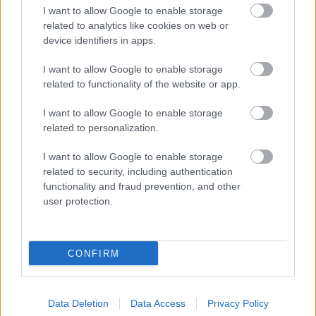
I want to allow Google to enable storage
related to analytics like cookies on web or
Kapcsolódó hírek
device identifiers in apps.
I want to allow Google to enable storage
BAJNOKOK LIGÁJA
related to functionality of the website or app.
I want to allow Google to enable storage
related to personalization.
YORO MÁR ALIG VÁRJA A
BAJNOKOK LIGÁJA
I want to allow Google to enable storage
"VARÁZSÁT"
related to security, including authentication
functionality and fraud prevention, and other
user protection.
CONFIRM
MBEUMO: ALIG VÁROM A
BAJNOKOK LIGÁJÁT!
Data Deletion
Data Access
Privacy Policy