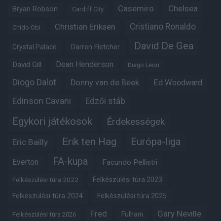
Casemiro
Chelsea
Bryan Robson
Cardiff City
Christian Eriksen
Cristiano Ronaldo
Chido Obi
David De Gea
Crystal Palace
Darren Fletcher
Dean Henderson
David Gill
Diego Leon
Diogo Dalot
Donny van de Beek
Ed Woodward
Edinson Cavani
Edzői stáb
Egykori játékosok
Érdekességek
Erik ten Hag
Európa-liga
Eric Bailly
FA-kupa
Everton
Facundo Pellistri
Felkészülési túra 2022
Felkészülési túra 2023
Felkészülési túra 2024
Felkészülési túra 2025
Fred
Gary Neville
Fulham
Felkészülési túra 2026