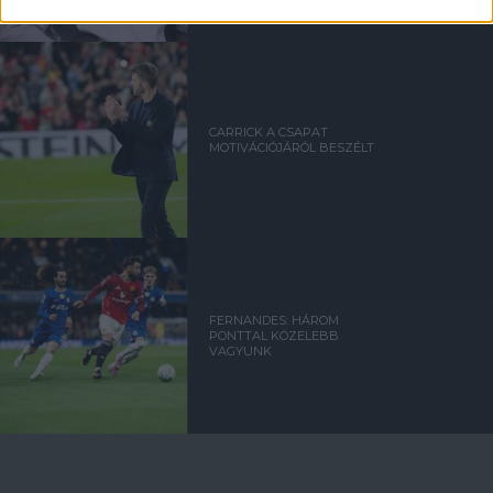
CARRICK A CSAPAT
MOTIVÁCIÓJÁRÓL BESZÉLT
FERNANDES: HÁROM
PONTTAL KÖZELEBB
VAGYUNK