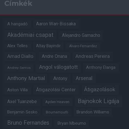
Címkék
Aaron Wan-Bissaka
A hangadó
Akadémiai csapat
Alejandro Garnacho
Alex Telles
Altay Bayindir
Alvaro Fernandez
Amad Diallo
Andre Onana
Andreas Pereira
Angol válogatott
Anthony Elanga
Andrey Santos
Anthony Martial
Arsenal
Antony
Átigazolások
Átigazolási Center
Aston Villa
Bajnokok Ligája
Axel Tuanzebe
Ayden Heaven
Benjamin Sesko
Brandon Williams
Bournemouth
Bruno Fernandes
Bryan Mbeumo