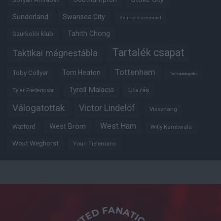
Sunderland
Swansea City
Szurkoló szemmel
Tahith Chong
Szurkolói klub
Tartalék csapat
Taktikai mágnestábla
Tottenham
Tom Heaton
Toby Collyer
Trófeabibliográfia
Tyrell Malacia
Utazás
Tyler Fredericson
Válogatottak
Victor Lindelöf
Visszhang
West Ham
West Brom
Watford
Willy Kambwala
Wout Weghorst
Youri Tielemans