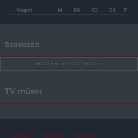
Csapat
M
RG
KG
GK
P
Szavazás
KORÁBBI SZAVAZÁSOK
TV műsor
Impresszum
Kapcsolat
Szerzői jog