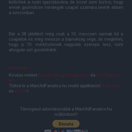
költöttek a nyári igazolásokra, de közel sem biztos, hogy
ennek gyümölcse mindegyik csapat számára beérik ebben
a szezonban.
Bár a 38 játékból még csak a 10. meccsen vannak túl a
csapatok és még messze a bajnokság vége, de meglehet,
hogy a 10. mérkõzésnek nagyobb szerepe lesz, mint
ahogyan azt gondolnánk.
bbc.co.uk
Kövess minket
Facebookon
,
Instagramon
és
YouTube-on
is!
Töltsd le a ManUtdFanatics.hu mobil applikációt
Androidra
és
iOS-re
!
Támogasd adományoddal a ManUtdFanatics.hu
működését!