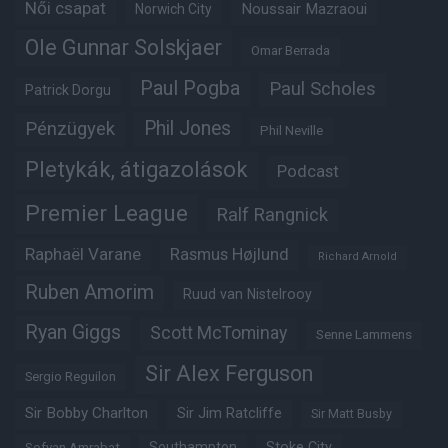
Női csapat
Noussair Mazraoui
Norwich City
Ole Gunnar Solskjaer
Omar Berrada
Paul Pogba
Paul Scholes
Patrick Dorgu
Phil Jones
Pénzügyek
Phil Neville
Pletykák, átigazolások
Podcast
Premier League
Ralf Rangnick
Raphaël Varane
Rasmus Højlund
Richard Arnold
Ruben Amorim
Ruud van Nistelrooy
Ryan Giggs
Scott McTominay
Senne Lammens
Sir Alex Ferguson
Sergio Reguilon
Sir Bobby Charlton
Sir Jim Ratcliffe
Sir Matt Busby
Southampton
Stoke City
Sofyan Amrabat