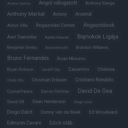
Angol válogatott
Anthony Elanga
Andrey Santos
Anthony Martial
Arsenal
Antony
Átigazolások
Átigazolási Center
Aston Villa
Bajnokok Ligája
Axel Tuanzebe
Ayden Heaven
Benjamin Sesko
Brandon Williams
Bournemouth
Bruno Fernandes
Bryan Mbeumo
Casemiro
Chelsea
Bryan Robson
Cardiff City
Christian Eriksen
Cristiano Ronaldo
Chido Obi
David De Gea
Crystal Palace
Darren Fletcher
Dean Henderson
David Gill
Diego Leon
Diogo Dalot
Donny van de Beek
Ed Woodward
Edinson Cavani
Edzői stáb