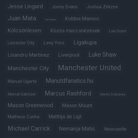
Jesse Lingard
Jonny Evans
Joshua Zirkzee
Juan Mata
Kobbie Mainoo
Karl Darlow
Kölcsönlesen
Közös meccsnézések
Lee Grant
Ligakupa
Leny Yoro
Leicester City
Luke Shaw
Lisandro Martinez
Liverpool
Manchester United
Manchester City
Manutdfanatics.hu
Manuel Ugarte
Marcus Rashford
Marcel Sabitzer
Martin Dubravka
Mason Greenwood
Mason Mount
Matheus Cunha
Matthijs de Ligt
Michael Carrick
Nemanja Matic
Newcastle