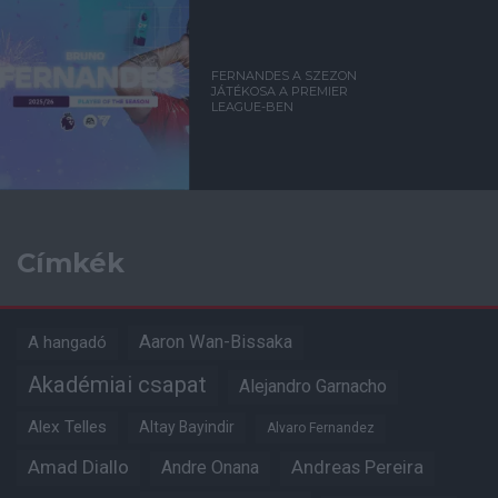
FERNANDES A SZEZON
JÁTÉKOSA A PREMIER
LEAGUE-BEN
Címkék
Aaron Wan-Bissaka
A hangadó
Akadémiai csapat
Alejandro Garnacho
Alex Telles
Altay Bayindir
Alvaro Fernandez
Amad Diallo
Andre Onana
Andreas Pereira