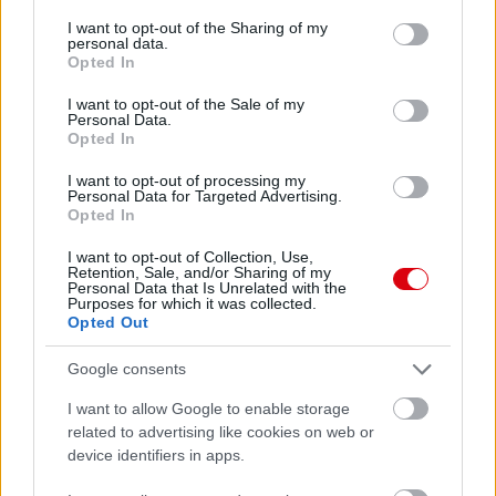
services and may gather and store information including but
not limited to your visit or usage behaviour. You may click to
I want to opt-out of the Sharing of my
personal data.
grant or deny consent to Google and its third-party tags to
Meccs Center
Opted In
use your data for below specified purposes in below Google
consent section.
I want to opt-out of the Sale of my
Personal Data.
Paris Saint-Germain
vs
Opted In
Manchester United
I want to opt-out of processing my
Personal Data for Targeted Advertising.
Opted In
Felkészülési szezon 4. mérkőzés
Nya Ullevi, Göteborg
I want to opt-out of Collection, Use,
2026-08-08 17:00
Retention, Sale, and/or Sharing of my
Personal Data that Is Unrelated with the
Purposes for which it was collected.
Opted Out
Leeds United
vs
Manchester United
2026-08-12 20:30
Google consents
AC Milan
vs
Manchester United
2026-08-15 18:00
I want to allow Google to enable storage
related to advertising like cookies on web or
ELŐZŐ MÉRKŐZÉSEK
device identifiers in apps.