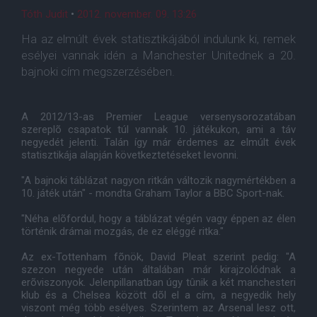
Tóth Judit
•
2012. november. 09. 13:26
Ha az elmúlt évek statisztikájából indulunk ki, remek
esélyei vannak idén a Manchester Unitednek a 20.
bajnoki cím megszerzésében.
A 2012/13-as Premier League versenysorozatában
szereplõ csapatok túl vannak 10. játékukon, ami a táv
negyedét jelenti. Talán így már érdemes az elmúlt évek
statisztikája alapján következtetéseket levonni.
"A bajnoki táblázat nagyon ritkán változik nagymértékben a
10. játék után" - mondta Graham Taylor a BBC Sport-nak.
"Néha elõfordul, hogy a táblázat végén vagy éppen az élen
történik drámai mozgás, de ez eléggé ritka."
Az ex-Tottenham fõnök, David Pleat szerint pedig: "A
szezon negyede után általában már kirajzolódnak a
erõviszonyok. Jelenpillanatban úgy tûnik a két manchesteri
klub és a Chelsea között dõl el a cím, a negyedik hely
viszont még több esélyes. Szerintem az Arsenal lesz ott,