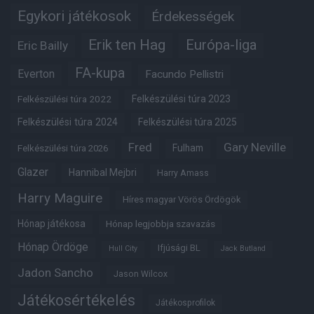
Egykori játékosok
Érdekességek
Erik ten Hag
Európa-liga
Eric Bailly
FA-kupa
Everton
Facundo Pellistri
Felkészülési túra 2022
Felkészülési túra 2023
Felkészülési túra 2024
Felkészülési túra 2025
Fred
Gary Neville
Fulham
Felkészülési túra 2026
Glazer
Hannibal Mejbri
Harry Amass
Harry Maguire
Híres magyar Vörös Ördögök
Hónap játékosa
Hónap legjobbja szavazás
Hónap Ördöge
Ifjúsági BL
Hull City
Jack Butland
Jadon Sancho
Jason Wilcox
Játékosértékelés
Játékosprofilok