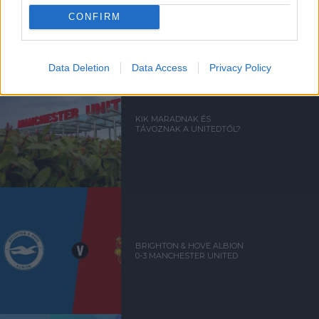
SORSOLÁSA
CONFIRM
Data Deletion
Data Access
Privacy Policy
KIK MARADNAK ÉS
TÁVOZNAK A UNITEDTŐL?
BRIGHTON & HOVE ALBION
0-3 MANCHESTER UNITED