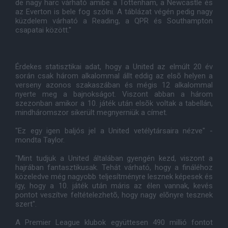
de nagy harc várható amibe a Tottenham, a Newcastle és
az Everton is bele fog szólni. A táblázat végén pedig nagy
küzdelem várható a Reading, a QPR és Southampton
csapatai között."
Érdekes statisztikai adat, hogy a United az elmúlt 20 év
során csak három alkalommal állt eddig az elsõ helyen a
verseny azonos szakaszában és mégis 12 alkalommal
nyerte meg a bajnokságot. Viszont abban a három
szezonban amikor a 10. játék után elsõk voltak a tabellán,
mindháromszor sikerült megnyerniük a címet.
"Ez egy igen baljós jel a United vetélytársaira nézve" -
mondta Taylor.
"Mint tudjuk a United általában gyengén kezd, viszont a
hajrában fantasztikusak. Tehát várható, hogy a fináléhoz
közeledve még nagyobb teljesítményre lesznek képesek és
így, hogy a 10. játék után máris az élen vannak, kevés
pontot veszítve feltételezhetõ, hogy nagy elõnyre tesznek
szert".
A Premier League klubok együttesen 490 millió fontot