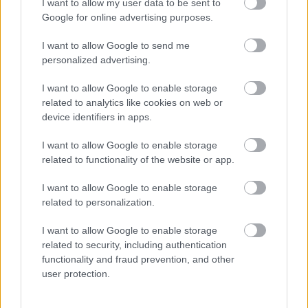
I want to allow my user data to be sent to
Támogatás
Google for online advertising purposes.
I want to allow Google to send me
personalized advertising.
Támogasd adományoddal
a ManUtdFanatics.hu működését!
I want to allow Google to enable storage
related to analytics like cookies on web or
device identifiers in apps.
I want to allow Google to enable storage
related to functionality of the website or app.
Kapcsolódó hírek
I want to allow Google to enable storage
related to personalization.
PREMIER LEAGUE
I want to allow Google to enable storage
related to security, including authentication
functionality and fraud prevention, and other
user protection.
HIVATALOS: A UNITED
2026/27-ES SZEZONBELI