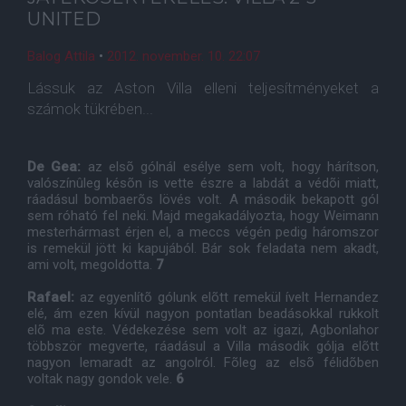
UNITED
Balog Attila
•
2012. november. 10. 22:07
Lássuk az Aston Villa elleni teljesítményeket a
számok tükrében...
De Gea:
az elsõ gólnál esélye sem volt, hogy hárítson,
valószínûleg késõn is vette észre a labdát a védõi miatt,
ráadásul bombaerõs lövés volt. A második bekapott gól
sem róható fel neki. Majd megakadályozta, hogy Weimann
mesterhármast érjen el, a meccs végén pedig háromszor
is remekül jött ki kapujából. Bár sok feladata nem akadt,
ami volt, megoldotta.
7
Rafael:
az egyenlítõ gólunk elõtt remekül ívelt Hernandez
elé, ám ezen kívül nagyon pontatlan beadásokkal rukkolt
elõ ma este. Védekezése sem volt az igazi, Agbonlahor
többször megverte, ráadásul a Villa második gólja elõtt
nagyon lemaradt az angolról. Fõleg az elsõ félidõben
voltak nagy gondok vele.
6