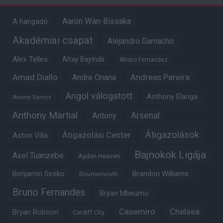
Aaron Wan-Bissaka
A hangadó
Akadémiai csapat
Alejandro Garnacho
Alex Telles
Altay Bayindir
Alvaro Fernandez
Amad Diallo
Andre Onana
Andreas Pereira
Angol válogatott
Anthony Elanga
Andrey Santos
Anthony Martial
Arsenal
Antony
Átigazolások
Átigazolási Center
Aston Villa
Bajnokok Ligája
Axel Tuanzebe
Ayden Heaven
Benjamin Sesko
Brandon Williams
Bournemouth
Bruno Fernandes
Bryan Mbeumo
Casemiro
Chelsea
Bryan Robson
Cardiff City