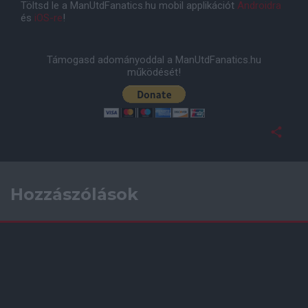
Töltsd le a ManUtdFanatics.hu mobil applikációt
Androidra
és
iOS-re
!
Támogasd adományoddal a ManUtdFanatics.hu
működését!
Hozzászólások