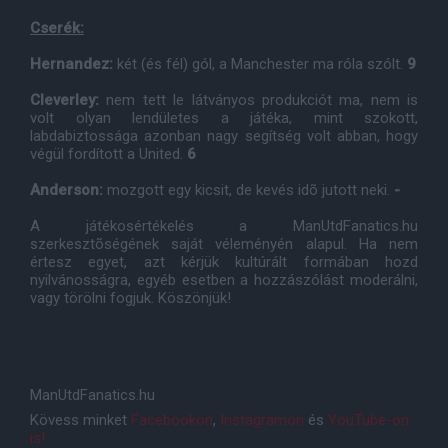
Cserék:
Hernandez:
két (és fél) gól, a Manchester ma róla szólt.
9
Cleverley:
nem tett le látványos produkciót ma, nem is
volt olyan lendületes a játéka, mint szokott,
labdabiztossága azonban nagy segítség volt abban, hogy
végül fordított a United.
6
Anderson:
mozgott egy kicsit, de kevés idõ jutott neki.
-
A játékosértékelés a ManUtdFanatics.hu
szerkesztõségének saját véleményén alapul. Ha nem
értesz egyet, azt kérjük kultúrált formában hozd
nyilvánosságra, egyéb esetben a hozzászólást moderálni,
vagy törölni fogjuk. Köszönjük!
ManUtdFanatics.hu
Kövess minket
Facebookon
,
Instagramon
és
YouTube-on
is!