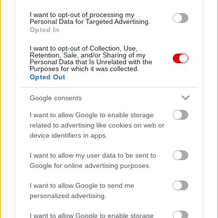
I want to opt-out of processing my
Personal Data for Targeted Advertising.
Opted In
I want to opt-out of Collection, Use,
Retention, Sale, and/or Sharing of my
Personal Data that Is Unrelated with the
Purposes for which it was collected.
Opted Out
Google consents
Meccs Center
I want to allow Google to enable storage
related to advertising like cookies on web or
device identifiers in apps.
Paris Saint-Germain
vs
I want to allow my user data to be sent to
Manchester United
Google for online advertising purposes.
Felkészülési szezon 4. mérkőzés
I want to allow Google to send me
Nya Ullevi, Göteborg
2026-08-08 17:00
personalized advertising.
I want to allow Google to enable storage