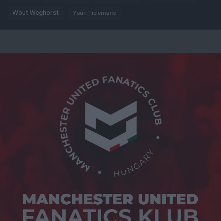
Wout Weghorst
Youri Tielemans