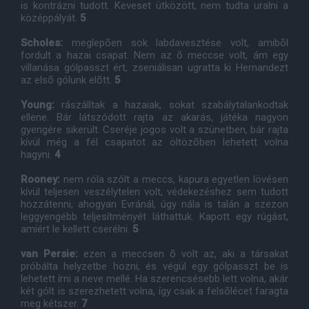
is kontrázni tudott. Keveset ütközött, nem tudta uralni a
középpályát.
5
Scholes:
meglepõen sok labdavesztése volt, amibõl
fordult a hazai csapat. Nem az õ meccse volt, ám egy
villanása gólpasszt ért, zseniálisan ugratta ki Hernandezt
az elsõ gólunk elõtt.
5
Young:
rászálltak a hazaiak, sokat szabálytalankodtak
ellene. Bár látszódott rajta az akarás, játéka nagyon
gyengére sikerült. Cseréje jogos volt a szünetben, bár rajta
kívül még a fél csapatot az öltözõben lehetett volna
hagyni.
4
Rooney:
nem róla szólt a meccs, kapura egyetlen lövésen
kívül teljesen veszélytelen volt, védekezéshez sem tudott
hozzátenni, ahogyan Evránál, úgy nála is talán a szezon
leggyengébb teljesítményét láthattuk. Kapott egy rúgást,
amiért le kellett cserélni.
5
van Persie:
ezen a meccsen õ volt az, aki a társakat
próbálta helyzetbe hozni, és végül egy gólpasszt be is
lehetett írni a neve mellé. Ha szerencsésebb lett volna, akár
két gólt is szerezhetett volna, így csak a felsõlécet faragta
meg kétszer.
7