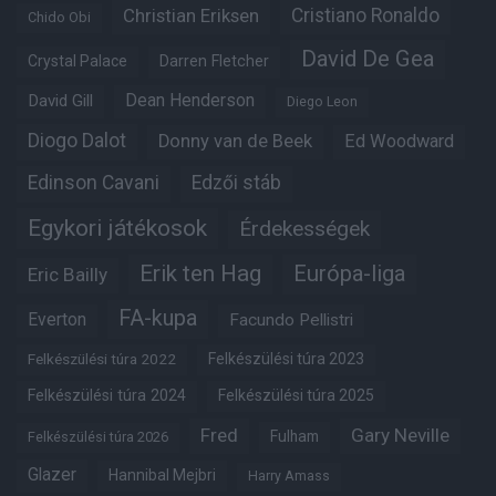
Christian Eriksen
Cristiano Ronaldo
Chido Obi
David De Gea
Crystal Palace
Darren Fletcher
Dean Henderson
David Gill
Diego Leon
Diogo Dalot
Donny van de Beek
Ed Woodward
Edinson Cavani
Edzői stáb
Egykori játékosok
Érdekességek
Erik ten Hag
Európa-liga
Eric Bailly
FA-kupa
Everton
Facundo Pellistri
Felkészülési túra 2022
Felkészülési túra 2023
Felkészülési túra 2024
Felkészülési túra 2025
Fred
Gary Neville
Fulham
Felkészülési túra 2026
Glazer
Hannibal Mejbri
Harry Amass