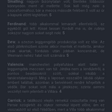
Smalling:
nagyon bizonytalan volt, Benteke többször
könnyedén ment el mellette. Sok kell még neki a
csúcsformához, bár a meccs második felében õ volt az úr
a kapunk elõtti légtérben.
5
Ferdinand:
több alkalommal lemaradt ellenfelérõl, az
egyikbõl gól lett. Kissé lassan fordult ma is, de rutinja
sokszor nagyon sokat segít neki.
5
Evra:
a szezon leggyengébb produkciója volt ez tõle. Az
elsõ játékrészben szinte akkor mentek el mellette, amikor
csak akartak, fordulás után jobban koncentrált, de
Weimann nehéz falat volt számára.
5
Valencia:
manchesteri pályafutása alatt talán a
leggyengébb meccsen van túl. Játéka nem a lendületrõl, a
pontos beadásokról szólt, sokkal inkább a
tanácstalanságról. Még a laposan visszalõtt labdái olykor
embert találtak, azonban a beíveléseit rendre kifejelték a
védõk. Bár sokat volt nála a játékszer, szinte semmi
veszélyt nem jelentett a Villára.
4
Carrick:
a találkozó elején remekül csúsztatta meg van
Persie szögletét és olykor remekül lépett elõre, ám ez
visszaütött az elsõ félidõben, mert a Villa több alkalommal