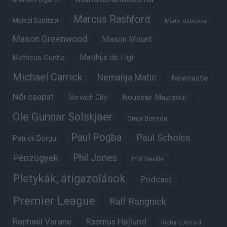
Marcus Rashford
Marcel Sabitzer
Martin Dubravka
Mason Greenwood
Mason Mount
Matheus Cunha
Matthijs de Ligt
Michael Carrick
Nemanja Matic
Newcastle
Női csapat
Noussair Mazraoui
Norwich City
Ole Gunnar Solskjaer
Omar Berrada
Paul Pogba
Paul Scholes
Patrick Dorgu
Phil Jones
Pénzügyek
Phil Neville
Pletykák, átigazolások
Podcast
Premier League
Ralf Rangnick
Raphaël Varane
Rasmus Højlund
Richard Arnold