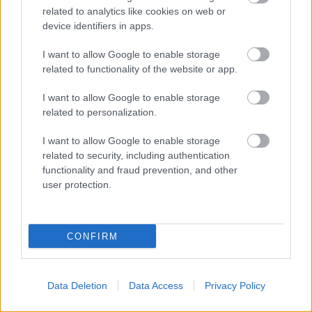
1 nap 23 óra 24 perc 56 másodperc
related to analytics like cookies on web or
device identifiers in apps.
Leeds United
vs
Manchester United
2026-08-12 20:30
I want to allow Google to enable storage
AC Milan
vs
Manchester United
2026-08-15 18:00
related to functionality of the website or app.
I want to allow Google to enable storage
ELŐZŐ MÉRKŐZÉSEK
related to personalization.
I want to allow Google to enable storage
Támogatás
related to security, including authentication
functionality and fraud prevention, and other
user protection.
Támogasd adományoddal
a ManUtdFanatics.hu működését!
CONFIRM
Data Deletion
Data Access
Privacy Policy