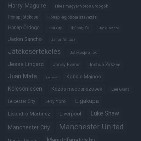
Harry Maguire
Híres magyar Vörös Ördögök
Hónap játékosa
Hónap legjobbja szavazás
Hónap Ördöge
Ifjúsági BL
Hull City
Jack Butland
Jadon Sancho
Jason Wilcox
Játékosértékelés
Játékosprofilok
Jesse Lingard
Jonny Evans
Joshua Zirkzee
Juan Mata
Kobbie Mainoo
Karl Darlow
Kölcsönlesen
Közös meccsnézések
Lee Grant
Ligakupa
Leny Yoro
Leicester City
Luke Shaw
Lisandro Martinez
Liverpool
Manchester United
Manchester City
Manutdfanatics.hu
Manuel Ugarte