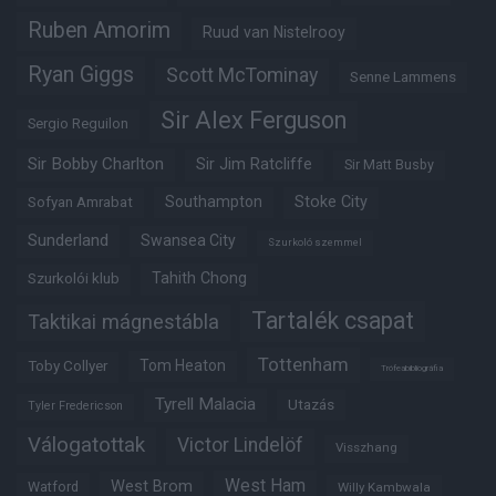
Ruben Amorim
Ruud van Nistelrooy
Ryan Giggs
Scott McTominay
Senne Lammens
Sir Alex Ferguson
Sergio Reguilon
Sir Bobby Charlton
Sir Jim Ratcliffe
Sir Matt Busby
Southampton
Stoke City
Sofyan Amrabat
Sunderland
Swansea City
Szurkoló szemmel
Tahith Chong
Szurkolói klub
Tartalék csapat
Taktikai mágnestábla
Tottenham
Tom Heaton
Toby Collyer
Trófeabibliográfia
Tyrell Malacia
Utazás
Tyler Fredericson
Válogatottak
Victor Lindelöf
Visszhang
West Ham
West Brom
Watford
Willy Kambwala