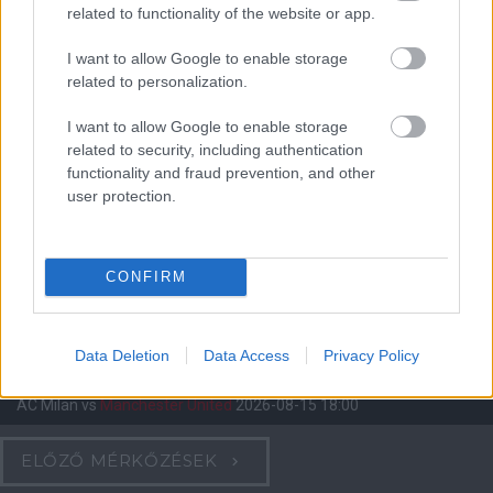
related to functionality of the website or app.
Meccs Center
I want to allow Google to enable storage
related to personalization.
Paris Saint-Germain
vs
I want to allow Google to enable storage
related to security, including authentication
Manchester United
functionality and fraud prevention, and other
user protection.
Felkészülési szezon 4. mérkőzés
Nya Ullevi, Göteborg
2026-08-08 17:00
CONFIRM
0 nap 5 óra 52 perc 2 másodperc
Data Deletion
Data Access
Privacy Policy
Leeds United
vs
Manchester United
2026-08-12 20:30
AC Milan
vs
Manchester United
2026-08-15 18:00
ELŐZŐ MÉRKŐZÉSEK