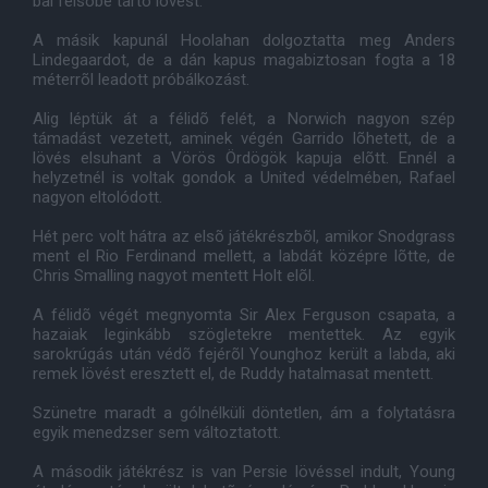
bal felsõbe tartó lövést.
A másik kapunál Hoolahan dolgoztatta meg Anders
Lindegaardot, de a dán kapus magabiztosan fogta a 18
méterrõl leadott próbálkozást.
Alig léptük át a félidõ felét, a Norwich nagyon szép
támadást vezetett, aminek végén Garrido lõhetett, de a
lövés elsuhant a Vörös Ördögök kapuja elõtt. Ennél a
helyzetnél is voltak gondok a United védelmében, Rafael
nagyon eltolódott.
Hét perc volt hátra az elsõ játékrészbõl, amikor Snodgrass
ment el Rio Ferdinand mellett, a labdát középre lõtte, de
Chris Smalling nagyot mentett Holt elõl.
A félidõ végét megnyomta Sir Alex Ferguson csapata, a
hazaiak leginkább szögletekre mentettek. Az egyik
sarokrúgás után védõ fejérõl Younghoz került a labda, aki
remek lövést eresztett el, de Ruddy hatalmasat mentett.
Szünetre maradt a gólnélküli döntetlen, ám a folytatásra
egyik menedzser sem változtatott.
A második játékrész is van Persie lövéssel indult, Young