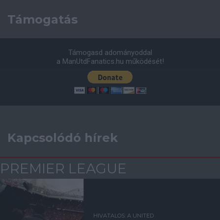
Támogatás
Támogasd adományoddal
a ManUtdFanatics.hu működését!
Kapcsolódó hírek
PREMIER LEAGUE
HIVATALOS: A UNITED