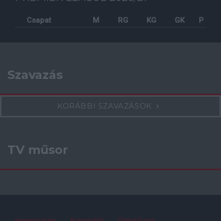
Csapat
M
RG
KG
GK
P
Szavazás
KORÁBBI SZAVAZÁSOK
TV műsor
Impresszum
Kapcsolat
Szerzői jog