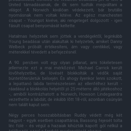
United támadásainak, de õk sem tudták megváltani a
világot. A Norwich kiválóan védekezett, bár brutális
nyomásnak nem voltak kitéve. Az egész manchesteri
csapat - Youngot kivéve, aki rengeteget dolgozott - igen
fásult csapat benyomását keltette.
Hatalmas helyzetek sem jöttek a vendégektõl, leginkább
Young beadásai után alakultak ki helyzetek, amiket Danny
Welbeck próbált értékesíteni, ám vagy centikkel, vagy
méterekkel tévedett a befejezésnél.
A 90. percben volt egy olyan pillanat, ami tökéletesen
jellemezte ezt a mai mérkõzést. Michael Carrick került
lövõhelyzetbe, de lövését blokkolták a védõk saját
büntetõterületük belsején. És ahogy ilyenkor lenni szokott,
a lepattanó labda természetesen az ellenfélhez került -
ráadásul a blokkolás helyétõl jó 25 méterre álló játékoshoz
-, amibõl kontrázhatott a Norwich, Howson Lindegaardra
vezethette a labdát, de inkább lõtt 18-ról, azonban csúnyán
nem talált kaput sem.
Négy perces hosszabbításban Ruddy védett még két
nagyot - egyik esetben csapattársa, Bassong fejesét tolta
léc fölé - és végül a hazaiak kihúzták kapott gól nélkül a
találkozót, ezzel a forduló meglepetését okozva.