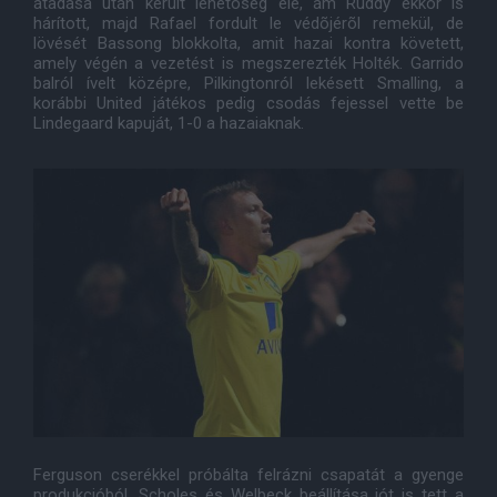
átadása után került lehetõség elé, ám Ruddy ekkor is
hárított, majd Rafael fordult le védõjérõl remekül, de
lövését Bassong blokkolta, amit hazai kontra követett,
amely végén a vezetést is megszerezték Holték. Garrido
balról ívelt középre, Pilkingtonról lekésett Smalling, a
korábbi United játékos pedig csodás fejessel vette be
Lindegaard kapuját, 1-0 a hazaiaknak.
Ferguson cserékkel próbálta felrázni csapatát a gyenge
produkcióból, Scholes és Welbeck beállítása jót is tett a