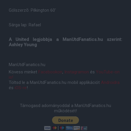
Gólszerzõ: Pilkington 60'
Sárga lap: Rafael
A United legjobbja a ManUtdFanatics.hu szerint:
Ashley Young
ManUtdFanatics.hu
Kövess minket
Facebookon
,
Instagramon
és
YouTube-on
is!
Töltsd le a ManUtdFanatics.hu mobil applikációt
Androidra
és
iOS-re
!
Támogasd adományoddal a ManUtdFanatics.hu
működését!