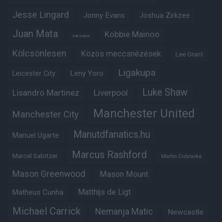
Jesse Lingard
Jonny Evans
Joshua Zirkzee
Juan Mata
Kobbie Mainoo
Karl Darlow
Kölcsönlesen
Közös meccsnézések
Lee Grant
Ligakupa
Leny Yoro
Leicester City
Luke Shaw
Lisandro Martinez
Liverpool
Manchester United
Manchester City
Manutdfanatics.hu
Manuel Ugarte
Marcus Rashford
Marcel Sabitzer
Martin Dubravka
Mason Greenwood
Mason Mount
Matheus Cunha
Matthijs de Ligt
Michael Carrick
Nemanja Matic
Newcastle