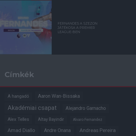
FERNANDES A SZEZON
JÁTÉKOSA A PREMIER
LEAGUE-BEN
Címkék
Aaron Wan-Bissaka
A hangadó
Akadémiai csapat
Alejandro Garnacho
Alex Telles
Altay Bayindir
Alvaro Fernandez
Amad Diallo
Andre Onana
Andreas Pereira