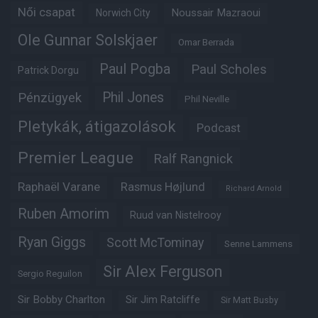
Női csapat
Noussair Mazraoui
Norwich City
Ole Gunnar Solskjaer
Omar Berrada
Paul Pogba
Paul Scholes
Patrick Dorgu
Phil Jones
Pénzügyek
Phil Neville
Pletykák, átigazolások
Podcast
Premier League
Ralf Rangnick
Raphaël Varane
Rasmus Højlund
Richard Arnold
Ruben Amorim
Ruud van Nistelrooy
Ryan Giggs
Scott McTominay
Senne Lammens
Sir Alex Ferguson
Sergio Reguilon
Sir Bobby Charlton
Sir Jim Ratcliffe
Sir Matt Busby