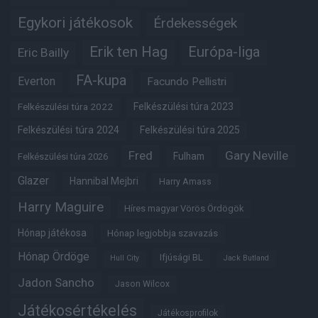
Egykori játékosok
Érdekességek
Erik ten Hag
Európa-liga
Eric Bailly
FA-kupa
Everton
Facundo Pellistri
Felkészülési túra 2022
Felkészülési túra 2023
Felkészülési túra 2024
Felkészülési túra 2025
Fred
Gary Neville
Fulham
Felkészülési túra 2026
Glazer
Hannibal Mejbri
Harry Amass
Harry Maguire
Híres magyar Vörös Ördögök
Hónap játékosa
Hónap legjobbja szavazás
Hónap Ördöge
Ifjúsági BL
Hull City
Jack Butland
Jadon Sancho
Jason Wilcox
Játékosértékelés
Játékosprofilok