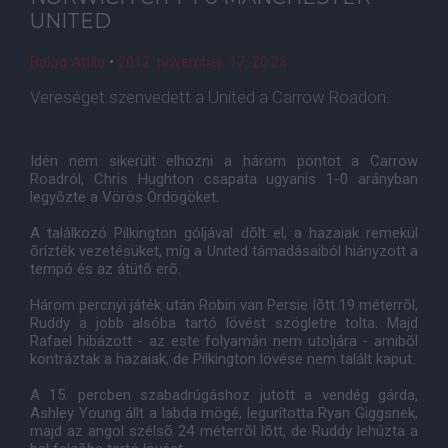
UNITED
Balog Attila
•
2012. november. 17. 20:23
Vereséget szenvedett a United a Carrow Roadon.
Idén nem sikerült elhozni a három pontot a Carrow
Roadról, Chris Hughton csapata ugyanis 1-0 arányban
legyõzte a Vörös Ördögöket.
A találkozó Pilkington góljával dõlt el, a hazaiak remekül
õrízték vezetésüket, míg a United támadásaiból hiányzott a
tempó és az átütõ erõ.
Három percnyi játék után Robin van Persie lõtt 19 méterrõl,
Ruddy a jobb alsóba tartó lövést szögletre tolta. Majd
Rafael hibázott - az este folyamán nem utoljára - amibõl
kontráztak a hazaiak, de Pilkington lövése nem talált kaput.
A 15. percben szabadrúgáshoz jutott a vendég gárda,
Ashley Young állt a labda mögé, legurította Ryan Giggsnek,
majd az angol szélsõ 24 méterrõl lõtt, de Ruddy lehúzta a