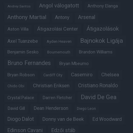
Angol válogatott
Anthony Elanga
Andrey Santos
Anthony Martial
Arsenal
Antony
Átigazolások
Átigazolási Center
Aston Villa
Bajnokok Ligája
Axel Tuanzebe
Ayden Heaven
Benjamin Sesko
Brandon Williams
Bournemouth
Bruno Fernandes
Bryan Mbeumo
Casemiro
Chelsea
Bryan Robson
Cardiff City
Christian Eriksen
Cristiano Ronaldo
Chido Obi
David De Gea
Crystal Palace
Darren Fletcher
Dean Henderson
David Gill
Diego Leon
Diogo Dalot
Donny van de Beek
Ed Woodward
Edinson Cavani
Edzői stáb