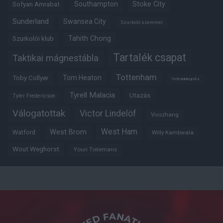
Southampton
Stoke City
Sofyan Amrabat
Sunderland
Swansea City
Szurkoló szemmel
Tahith Chong
Szurkolói klub
Tartalék csapat
Taktikai mágnestábla
Tottenham
Tom Heaton
Toby Collyer
Trófeabibliográfia
Tyrell Malacia
Utazás
Tyler Fredericson
Válogatottak
Victor Lindelöf
Visszhang
West Ham
West Brom
Watford
Willy Kambwala
Wout Weghorst
Youri Tielemans