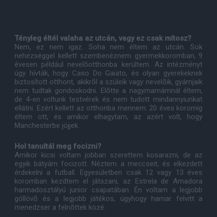
Tényleg éltél valaha az utcán, vagy ez csak mítosz?
Nem, ez nem igaz. Soha nem éltem az utcán. Sok
nehézséggel kellett szembenéznem gyermekkoromban, 9
évesen például nevelõotthonba kerültem. Az intézményt
úgy hívták, hogy Caso Do Gaiato, és olyan gyerekeknek
biztosított otthont, akikrõl a szüleik vagy nevelõik, gyámjaik
nem tudtak gondoskodni. Elõtte a nagymamámnál éltem,
de 4-en voltunk testvérek és nem tudott mindannyiunkat
ellátni. Ezért kellett az otthonba mennem. 20 éves koromig
éltem ott, és amikor elhagytam, az azért volt, hogy
Manchesterbe jöjjek.
Hol tanultál meg focizni?
Amikor kicsi voltam jobban szerettem kosarazni, de az
egyik bátyám focizott. Néztem a meccseit, és elkezdett
érdekelni a futball. Egyesületben csak 12 vagy 13 éves
koromban kezdtem el játszani, az Estrela de Amadora
harmadosztályú junior csapatában. Én voltam a legjobb
góllövõ és a legjobb játékos, úgyhogy hamar felvitt a
menedzser a felnõttek közé.