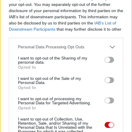
your opt-out. You may separately opt-out of the further
disclosure of your personal information by third parties on the
IAB’s list of downstream participants. This information may
also be disclosed by us to third parties on the
IAB’s List of
Downstream Participants
that may further disclose it to other
third parties.
Please note that this website/app uses one or more Google
Personal Data Processing Opt Outs
services and may gather and store information including but
not limited to your visit or usage behaviour. You may click to
I want to opt-out of the Sharing of my
personal data.
grant or deny consent to Google and its third-party tags to
Opted In
use your data for below specified purposes in below Google
consent section.
I want to opt-out of the Sale of my
Personal Data.
Opted In
I want to opt-out of processing my
Personal Data for Targeted Advertising.
Opted In
I want to opt-out of Collection, Use,
Retention, Sale, and/or Sharing of my
Personal Data that Is Unrelated with the
Purposes for which it was collected.