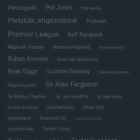
Phil Jones
Pénzügyek
Phil Neville
Pletykák, átigazolások
Podcast
Premier League
Ralf Rangnick
Raphaël Varane
Rasmus Højlund
Richard Arnold
Ruben Amorim
Ruud van Nistelrooy
Ryan Giggs
Scott McTominay
Senne Lammens
Sir Alex Ferguson
Sergio Reguilon
Sir Bobby Charlton
Sir Jim Ratcliffe
Sir Matt Busby
Southampton
Stoke City
Sofyan Amrabat
Sunderland
Swansea City
Szurkoló szemmel
Tahith Chong
Szurkolói klub