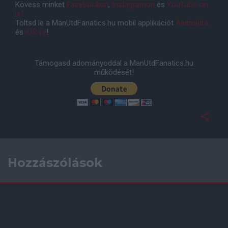
Kövess minket
Facebookon
,
Instagramon
és
YouTube-on
is!
Töltsd le a ManUtdFanatics.hu mobil applikációt
Androidra
és
iOS-re
!
Támogasd adományoddal a ManUtdFanatics.hu
működését!
Hozzászólások