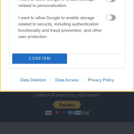
related to personalization.
I want to allow Google to enable storage
Leeds United
vs
Manchester United
2026-08-12 20:30
related to security, including authentication
functionality and fraud prevention, and other
AC Milan
vs
Manchester United
2026-08-15 18:00
user protection.
ELŐZŐ MÉRKŐZÉSEK
CONFIRM
Támogatás
Data Deletion
Data Access
Privacy Policy
Támogasd adományoddal
a ManUtdFanatics.hu működését!