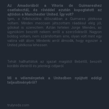
Az Amadorából a Vitoria de Guimareshez
csatlakoztál, és röviddel ezután kopogtatott az
ajtódon a Manchester United. Így volt?
Igen, a felkészülési idõszakban a Guimares játékosa
voltam. Minden meccsen játszottam ráadásul elég jól,
gólokat is szereztem. Aztán hirtelen Jorge Mendes, az
ügynököm beszélt nekem errõl a szerzõdésrõl. Nagyon
boldog voltam, nem számítottam erre, olyan volt mint egy
valóra vált álom. Mindenki arról álmodik, hogy egyszer a
United játékosa lehessen.
Tehát hallhattátok az igazat magától Bebétõl, beszélt
korábbi életérõl és jelenlegi céljairól.
Mi a véleményetek a Unitedben nyújtott eddigi
teljesítményérõl?
trulyreds.com