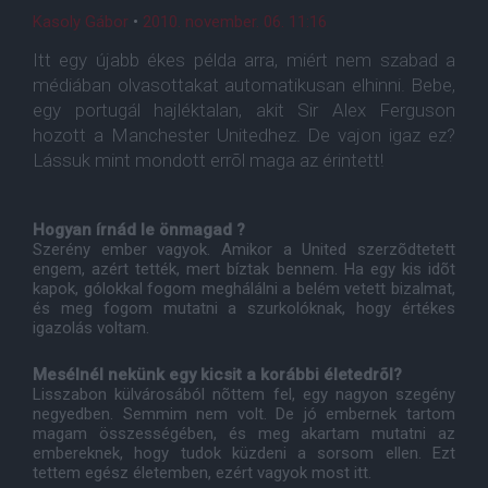
Kasoly Gábor
•
2010. november. 06. 11:16
Itt egy újabb ékes példa arra, miért nem szabad a
médiában olvasottakat automatikusan elhinni. Bebe,
egy portugál hajléktalan, akit Sir Alex Ferguson
hozott a Manchester Unitedhez. De vajon igaz ez?
Lássuk mint mondott errõl maga az érintett!
Hogyan írnád le önmagad ?
Szerény ember vagyok. Amikor a United szerzõdtetett
engem, azért tették, mert bíztak bennem. Ha egy kis idõt
kapok, gólokkal fogom meghálálni a belém vetett bizalmat,
és meg fogom mutatni a szurkolóknak, hogy értékes
igazolás voltam.
Mesélnél nekünk egy kicsit a korábbi életedrõl?
Lisszabon külvárosából nõttem fel, egy nagyon szegény
negyedben. Semmim nem volt. De jó embernek tartom
magam összességében, és meg akartam mutatni az
embereknek, hogy tudok küzdeni a sorsom ellen. Ezt
tettem egész életemben, ezért vagyok most itt.