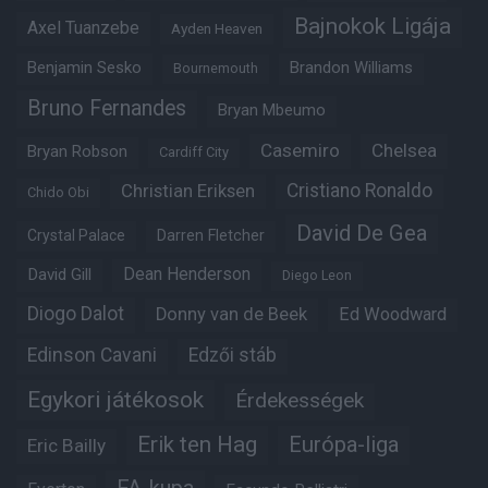
Bajnokok Ligája
Axel Tuanzebe
Ayden Heaven
Benjamin Sesko
Brandon Williams
Bournemouth
Bruno Fernandes
Bryan Mbeumo
Casemiro
Chelsea
Bryan Robson
Cardiff City
Christian Eriksen
Cristiano Ronaldo
Chido Obi
David De Gea
Crystal Palace
Darren Fletcher
Dean Henderson
David Gill
Diego Leon
Diogo Dalot
Donny van de Beek
Ed Woodward
Edinson Cavani
Edzői stáb
Egykori játékosok
Érdekességek
Erik ten Hag
Európa-liga
Eric Bailly