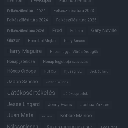
FA-kupa
Everton
Facundo Pellistri
Felkészülési túra 2022
Felkészülési túra 2023
Felkészülési túra 2024
Felkészülési túra 2025
Fred
Gary Neville
Fulham
Felkészülési túra 2026
Glazer
Hannibal Mejbri
Harry Amass
Harry Maguire
Híres magyar Vörös Ördögök
Hónap játékosa
Hónap legjobbja szavazás
Hónap Ördöge
Ifjúsági BL
Hull City
Jack Butland
Jadon Sancho
Jason Wilcox
Játékosértékelés
Játékosprofilok
Jesse Lingard
Jonny Evans
Joshua Zirkzee
Juan Mata
Kobbie Mainoo
Karl Darlow
Kölcsönlesen
Közös meccsnézések
Lee Grant