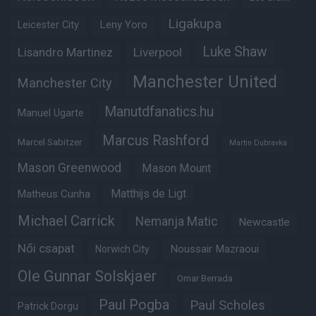
Ligakupa
Leny Yoro
Leicester City
Luke Shaw
Lisandro Martinez
Liverpool
Manchester United
Manchester City
Manutdfanatics.hu
Manuel Ugarte
Marcus Rashford
Marcel Sabitzer
Martin Dubravka
Mason Greenwood
Mason Mount
Matheus Cunha
Matthijs de Ligt
Michael Carrick
Nemanja Matic
Newcastle
Női csapat
Noussair Mazraoui
Norwich City
Ole Gunnar Solskjaer
Omar Berrada
Paul Pogba
Paul Scholes
Patrick Dorgu