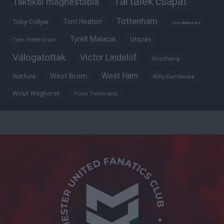
Tartalék csapat
Taktikai mágnestábla
Tottenham
Tom Heaton
Toby Collyer
Trófeabibliográfia
Tyrell Malacia
Utazás
Tyler Fredericson
Válogatottak
Victor Lindelöf
Visszhang
West Ham
West Brom
Watford
Willy Kambwala
Wout Weghorst
Youri Tielemans