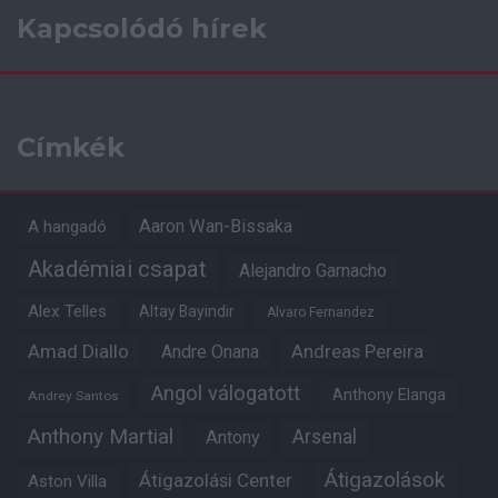
Kapcsolódó hírek
Címkék
Aaron Wan-Bissaka
A hangadó
Akadémiai csapat
Alejandro Garnacho
Alex Telles
Altay Bayindir
Alvaro Fernandez
Amad Diallo
Andre Onana
Andreas Pereira
Angol válogatott
Anthony Elanga
Andrey Santos
Anthony Martial
Arsenal
Antony
Átigazolások
Átigazolási Center
Aston Villa