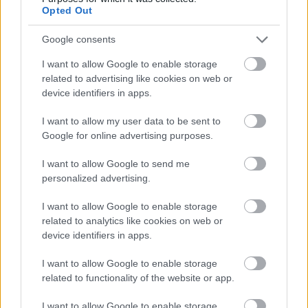
Opted Out
Google consents
I want to allow Google to enable storage
related to advertising like cookies on web or
device identifiers in apps.
I want to allow my user data to be sent to
Google for online advertising purposes.
I want to allow Google to send me
Meccs Center
personalized advertising.
I want to allow Google to enable storage
related to analytics like cookies on web or
Paris Saint-Germain
vs
device identifiers in apps.
Manchester United
I want to allow Google to enable storage
Felkészülési szezon 4. mérkőzés
related to functionality of the website or app.
Nya Ullevi, Göteborg
2026-08-08 17:00
I want to allow Google to enable storage