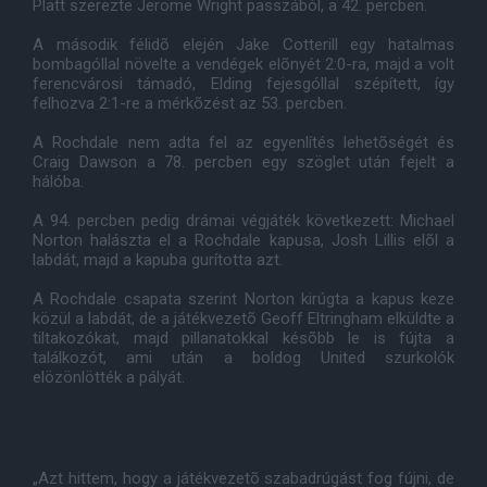
Platt szerezte Jerome Wright passzából, a 42. percben.
A második félidõ elején Jake Cotterill egy hatalmas
bombagóllal növelte a vendégek elõnyét 2:0-ra, majd a volt
ferencvárosi támadó, Elding fejesgóllal szépített, így
felhozva 2:1-re a mérkõzést az 53. percben.
A Rochdale nem adta fel az egyenlítés lehetõségét és
Craig Dawson a 78. percben egy szöglet után fejelt a
hálóba.
A 94. percben pedig drámai végjáték következett: Michael
Norton halászta el a Rochdale kapusa, Josh Lillis elõl a
labdát, majd a kapuba gurította azt.
A Rochdale csapata szerint Norton kirúgta a kapus keze
közül a labdát, de a játékvezetõ Geoff Eltringham elküldte a
tiltakozókat, majd pillanatokkal késõbb le is fújta a
találkozót, ami után a boldog United szurkolók
elözönlötték a pályát.
„Azt hittem, hogy a játékvezetõ szabadrúgást fog fújni, de