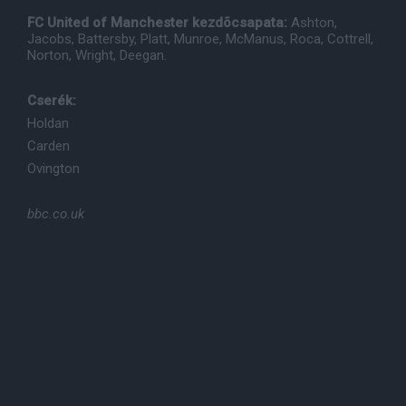
FC United of Manchester kezdõcsapata:
Ashton,
Jacobs, Battersby, Platt, Munroe, McManus, Roca, Cottrell,
Norton, Wright, Deegan.
Cserék:
Holdan
Carden
Ovington
bbc.co.uk