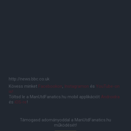
http://news.bbc.co.uk
Kövess minket
Facebookon
,
Instagramon
és
YouTube-on
is!
Töltsd le a ManUtdFanatics.hu mobil applikációt
Androidra
és
iOS-re
!
Támogasd adományoddal a ManUtdFanatics.hu
működését!