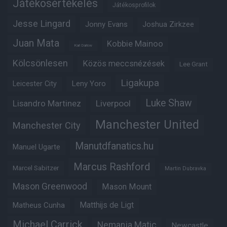
Játékosértékelés
Játékosprofilok
Jesse Lingard
Jonny Evans
Joshua Zirkzee
Juan Mata
Kobbie Mainoo
Karl Darlow
Kölcsönlesen
Közös meccsnézések
Lee Grant
Ligakupa
Leny Yoro
Leicester City
Luke Shaw
Lisandro Martinez
Liverpool
Manchester United
Manchester City
Manutdfanatics.hu
Manuel Ugarte
Marcus Rashford
Marcel Sabitzer
Martin Dubravka
Mason Greenwood
Mason Mount
Matheus Cunha
Matthijs de Ligt
Michael Carrick
Nemanja Matic
Newcastle