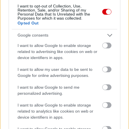
I want to opt-out of Collection, Use,
Retention, Sale, and/or Sharing of my
Personal Data that Is Unrelated with the
Purposes for which it was collected.
Opted Out
Meccs Center
Google consents
I want to allow Google to enable storage
Paris Saint-Germain
vs
related to advertising like cookies on web or
Manchester United
device identifiers in apps.
Felkészülési szezon 4. mérkőzés
I want to allow my user data to be sent to
Nya Ullevi, Göteborg
Google for online advertising purposes.
2026-08-08 17:00
I want to allow Google to send me
0 nap 3 óra 37 perc 14 másodperc
personalized advertising.
I want to allow Google to enable storage
Leeds United
vs
Manchester United
2026-08-12 20:30
related to analytics like cookies on web or
device identifiers in apps.
AC Milan
vs
Manchester United
2026-08-15 18:00
I want to allow Google to enable storage