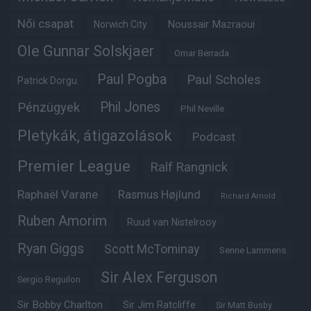
Női csapat
Noussair Mazraoui
Norwich City
Ole Gunnar Solskjaer
Omar Berrada
Paul Pogba
Paul Scholes
Patrick Dorgu
Phil Jones
Pénzügyek
Phil Neville
Pletykák, átigazolások
Podcast
Premier League
Ralf Rangnick
Raphaël Varane
Rasmus Højlund
Richard Arnold
Ruben Amorim
Ruud van Nistelrooy
Ryan Giggs
Scott McTominay
Senne Lammens
Sir Alex Ferguson
Sergio Reguilon
Sir Bobby Charlton
Sir Jim Ratcliffe
Sir Matt Busby