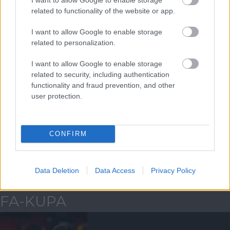
ELŐZŐ MÉRKŐZÉSEK
related to functionality of the website or app.
I want to allow Google to enable storage
Támogatás
related to personalization.
I want to allow Google to enable storage
related to security, including authentication
Támogasd adományoddal
functionality and fraud prevention, and other
a ManUtdFanatics.hu működését!
user protection.
CONFIRM
Kapcsolódó hírek
Data Deletion
Data Access
Privacy Policy
FA-KUPA