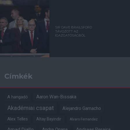
SIR DAVE BRAILSFORD
TÁVOZOTT AZ
IGAZGATÓSÁGBÓL
Címkék
Aaron Wan-Bissaka
A hangadó
Akadémiai csapat
Alejandro Garnacho
Alex Telles
Altay Bayindir
Alvaro Fernandez
Amad Diallo
Andre Onana
Andreas Pereira