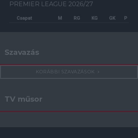
PREMIER LEAGUE 2026/27
Csapat
M
RG
KG
GK
P
Szavazás
KORÁBBI SZAVAZÁSOK
TV műsor