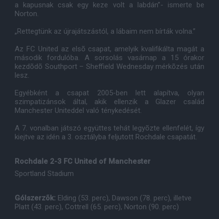
a kapusnak csak egy keze volt a labdán”- ismerte be
Norton.
„Rettegtünk az újrajátszástól, a lábaim nem bírták volna.”
Az FC United az elsõ csapat, amelyik kvalifikálta magát a
második fordulóba. A sorsolás vasárnap a 15 órakor
kezdõdõ Southport – Sheffield Wednesday mérkõzés után
lesz.
Egyébként a csapat 2005-ben lett alapítva, olyan
szimpatizánsok által, akik ellenzik a Glazer család
Manchester Uniteddel való ténykedését.
A 7. vonalban játszó együttes tehát legyõzte ellenfelét, így
kiejtve az idén a 3. osztályba feljutott Rochdale csapatát.
Rochdale 2-3 FC United of Manchester
Sportland Stadium
Gólszerzõk:
Elding (53. perc), Dawson (78. perc), illetve
Platt (43. perc), Cottrell (65. perc), Norton (90. perc)