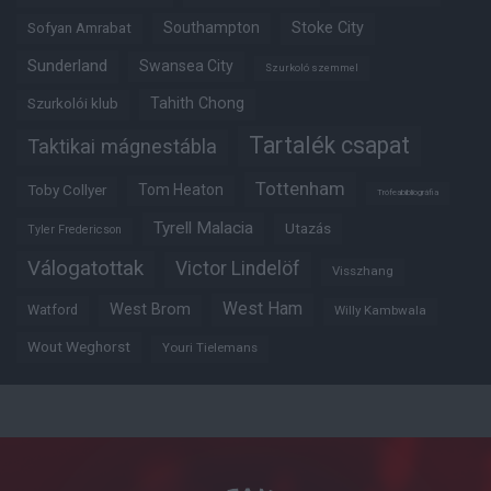
Southampton
Stoke City
Sofyan Amrabat
Sunderland
Swansea City
Szurkoló szemmel
Tahith Chong
Szurkolói klub
Tartalék csapat
Taktikai mágnestábla
Tottenham
Tom Heaton
Toby Collyer
Trófeabibliográfia
Tyrell Malacia
Utazás
Tyler Fredericson
Válogatottak
Victor Lindelöf
Visszhang
West Ham
West Brom
Watford
Willy Kambwala
Wout Weghorst
Youri Tielemans