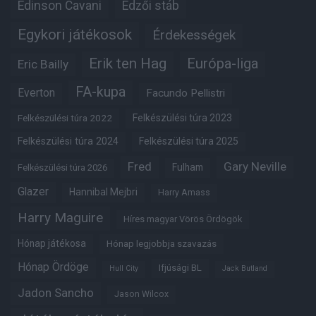
Edinson Cavani
Edzői stáb
Egykori játékosok
Érdekességek
Erik ten Hag
Európa-liga
Eric Bailly
FA-kupa
Everton
Facundo Pellistri
Felkészülési túra 2022
Felkészülési túra 2023
Felkészülési túra 2024
Felkészülési túra 2025
Fred
Gary Neville
Fulham
Felkészülési túra 2026
Glazer
Hannibal Mejbri
Harry Amass
Harry Maguire
Híres magyar Vörös Ördögök
Hónap játékosa
Hónap legjobbja szavazás
Hónap Ördöge
Ifjúsági BL
Hull City
Jack Butland
Jadon Sancho
Jason Wilcox