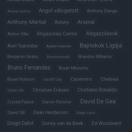
Angol válogatott
Anthony Elanga
Andrey Santos
Anthony Martial
Arsenal
Antony
Átigazolások
Átigazolási Center
Aston Villa
Bajnokok Ligája
Axel Tuanzebe
Ayden Heaven
Benjamin Sesko
Brandon Williams
Bournemouth
Bruno Fernandes
Bryan Mbeumo
Casemiro
Chelsea
Bryan Robson
Cardiff City
Christian Eriksen
Cristiano Ronaldo
Chido Obi
David De Gea
Crystal Palace
Darren Fletcher
Dean Henderson
David Gill
Diego Leon
Diogo Dalot
Donny van de Beek
Ed Woodward