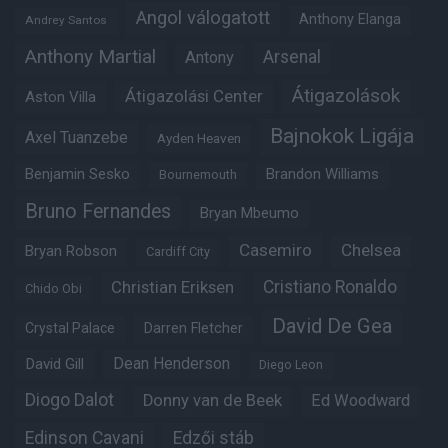
Angol válogatott
Anthony Elanga
Andrey Santos
Anthony Martial
Arsenal
Antony
Átigazolások
Átigazolási Center
Aston Villa
Bajnokok Ligája
Axel Tuanzebe
Ayden Heaven
Benjamin Sesko
Brandon Williams
Bournemouth
Bruno Fernandes
Bryan Mbeumo
Casemiro
Chelsea
Bryan Robson
Cardiff City
Christian Eriksen
Cristiano Ronaldo
Chido Obi
David De Gea
Crystal Palace
Darren Fletcher
Dean Henderson
David Gill
Diego Leon
Diogo Dalot
Donny van de Beek
Ed Woodward
Edinson Cavani
Edzői stáb