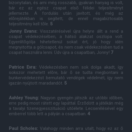
bizonytalan, és ami még rosszabb, gyakran hanyag is volt,
bár ez az egész csapat elsõ félidei teljesítményt
jellemezte. A fordulás után javított, és még az
elõrejátékban is segített, de ennél magabiztosabb
teljesítmény kell tõle.
5
Jonny Evans:
Visszatérésével újra helyre állt a rend a
csapat védekezésében, a hátsó alakzat oszlopa volt.
Egyenlítõgólja hihetetlenül sokat ért, jó hogy idén
megnyitotta a gólcsapot, és nem csak védekezésben tud a
csapat használra lenni. Üdv újra a csapatban, Jonny!
7
Patrice Evra:
Védekezésben nem sok dolga akadt, így
sokszor mehetett elõre, bár õ se tudta megbontani a
bunkervédekezést bemutató vendégek védelmét, így nem
igazán nyújtott maradandót.
5
Ashley Young:
Nagyon gyengén játszik az utóbbi idõben,
erre pedig most rátett egy lapáttal. Érzõdött a játékán még
a tavalyi tizenegyesszituáció utóélete. Lecserélésével egy
emberrel több lett a pályán a csapatban.
4
Paul Scholes:
Valahogy minden arra utalt, hogy ez az õ