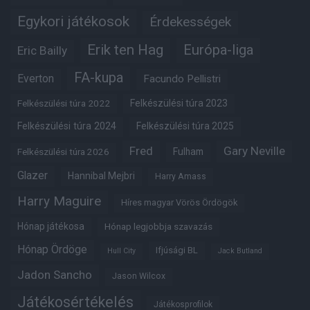
Egykori játékosok
Érdekességek
Erik ten Hag
Európa-liga
Eric Bailly
FA-kupa
Everton
Facundo Pellistri
Felkészülési túra 2022
Felkészülési túra 2023
Felkészülési túra 2024
Felkészülési túra 2025
Fred
Gary Neville
Fulham
Felkészülési túra 2026
Glazer
Hannibal Mejbri
Harry Amass
Harry Maguire
Híres magyar Vörös Ördögök
Hónap játékosa
Hónap legjobbja szavazás
Hónap Ördöge
Ifjúsági BL
Hull City
Jack Butland
Jadon Sancho
Jason Wilcox
Játékosértékelés
Játékosprofilok