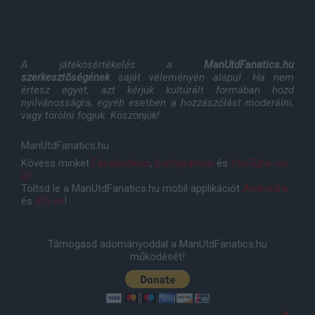
A játékosértékelés a
ManUtdFanatics.hu
szerkesztõségének
saját véleményén alapul. Ha nem
értesz egyet, azt kérjük kultúrált formában hozd
nyilvánosságra, egyéb esetben a hozzászólást moderálni,
vagy törölni fogjuk. Köszönjük!
ManUtdFanatics.hu
Kövess minket
Facebookon
,
Instagramon
és
YouTube-on
is!
Töltsd le a ManUtdFanatics.hu mobil applikációt
Androidra
és
iOS-re
!
Támogasd adományoddal a ManUtdFanatics.hu
működését!