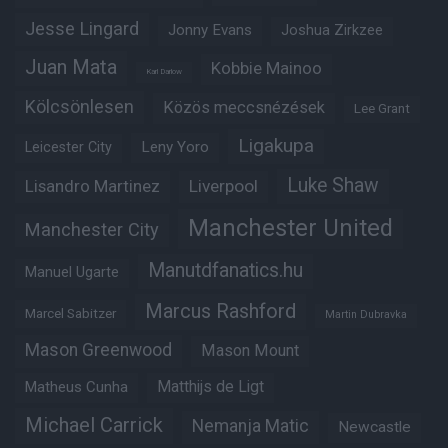
Jesse Lingard
Jonny Evans
Joshua Zirkzee
Juan Mata
Kobbie Mainoo
Karl Darlow
Kölcsönlesen
Közös meccsnézések
Lee Grant
Ligakupa
Leny Yoro
Leicester City
Luke Shaw
Lisandro Martinez
Liverpool
Manchester United
Manchester City
Manutdfanatics.hu
Manuel Ugarte
Marcus Rashford
Marcel Sabitzer
Martin Dubravka
Mason Greenwood
Mason Mount
Matheus Cunha
Matthijs de Ligt
Michael Carrick
Nemanja Matic
Newcastle