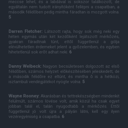
meccse lehet, és a labdával is sokszor találkozott, de
egyáltalán nem tudott irányítóként fellépni a csapatban, a
második félidõben pedig mintha fáradtan is mozgott volna.
5
Darren Fletcher:
Látszott rajta, hogy sok még neki egy
héten egymás után két kezdõként lejátszott mérkõzés,
gyakran fáradtnak tûnt, ettõl függetlenül a gólja
elévülhetetlen érdemeket jelent a gyõzelemben, és egyben
hihetetlenül sok erõt adhat neki.
6
Danny Welbeck:
Nagyon becsületesen dolgozott az elsõ
félidõben, számos helyzet elõkészítésében jeleskedett, de
a második félidõre ez eltûnt, és mintha õ is a hétközi,
isztambuli vendégjátékot nyögte volna.
5
Wayne Rooney:
Akarásban és tettrekészségben mindenkit
felülmúlt, számos lövése volt, amik közül ha csak egyet
jobban talál el, talán nyugodtabb a mérkõzés. Ettõl
függetlenül jó volt újra a pályán látni, kell egy ilyen
vezéregyéniség a csapatba.
6