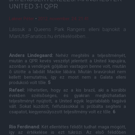
UNITED 3-1 QPR
Lakner Péter
•
2012. november. 24. 21:41
Lássuk a Queens Park Rangers elleni bajnokit a
ManUtdFanatics.hu értékelésében...
Anders Lindegaard:
Nehéz megítélni a teljesítményét,
miután a QPR kevés veszélyt jelentett a United kapujára,
azonban a vendégek góljában vastagon benne volt, miután
õ ütötte a labdát Mackie lábára. Miután bravúrokat nem
kellett bemutatnia, így ez most nem a Galata elleni
produkció volt tõle.
5
Rafael:
Hihetetlen, hogy az a kis brazil, aki a korábbi
években szélsõséges, és gyakran megbízhatatlan
teljesítményt nyújtott, a United egyik legstabilabb tagjává
vált. Sokat küzdött, felfutásokkal is próbálta segíteni a
csapatot, kiegyensúlyozott teljesítmény volt ez tõle.
6
Rio Ferdinand:
Két ellentétes félidõt tudhat maga mögött,
így az értékelése is ezt tükrözi. Az elsõ félidõben