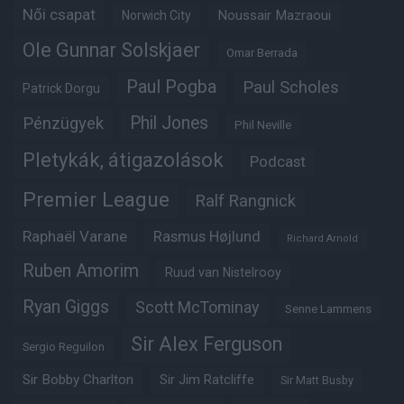
Női csapat
Noussair Mazraoui
Norwich City
Ole Gunnar Solskjaer
Omar Berrada
Paul Pogba
Paul Scholes
Patrick Dorgu
Phil Jones
Pénzügyek
Phil Neville
Pletykák, átigazolások
Podcast
Premier League
Ralf Rangnick
Raphaël Varane
Rasmus Højlund
Richard Arnold
Ruben Amorim
Ruud van Nistelrooy
Ryan Giggs
Scott McTominay
Senne Lammens
Sir Alex Ferguson
Sergio Reguilon
Sir Bobby Charlton
Sir Jim Ratcliffe
Sir Matt Busby