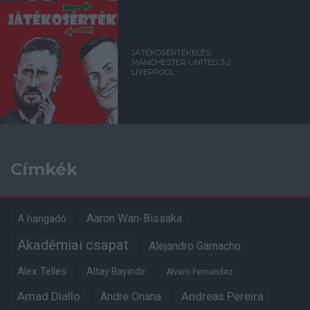
JÁTÉKOSÉRTÉKELÉS:
MANCHESTER UNITED 3-2
LIVERPOOL
Címkék
Aaron Wan-Bissaka
A hangadó
Akadémiai csapat
Alejandro Garnacho
Alex Telles
Altay Bayindir
Alvaro Fernandez
Amad Diallo
Andre Onana
Andreas Pereira