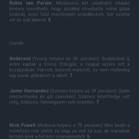
Robin van Persie:
Mindössze két oldalhálót eltaláló
lövésre mondható, hogy azokkal növelhette volna góljai
számát, ezen felül mezõnyben próbálkozott, bár ezúttal
ott se sok sikerrel.
5
Cserék:
Anderson
(Young helyére az 59. percben): Beállásával új
erõre kaptak a Vörös Ördögök, a csapat vezére lett a
középpályán. Harcolt, kúszott-mászott, és nem mellesleg
egy pazar gólpasszt is adott.
7
Javier Hernandez
(Scholes helyére az 59. percben): Újabb
mestermunka és gól csereként. Számos lehetõsége volt
még, többször feleslegesen volt önzetlen.
7
Nick Powell
(Welbeck helyére a 79. percben): Mire beállt a
mérkõzés már eldõlt, és ideje se volt túl sok, de maradtak
bíztató jelek a hét közi szereplésébõl.
5