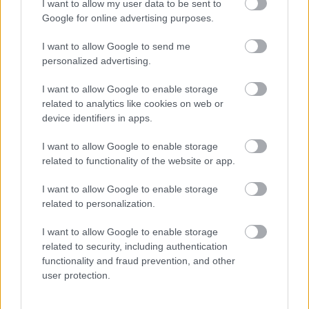
I want to allow my user data to be sent to
Google for online advertising purposes.
I want to allow Google to send me
Meccs Center
personalized advertising.
I want to allow Google to enable storage
Leeds United
vs
Manchester
related to analytics like cookies on web or
device identifiers in apps.
United
I want to allow Google to enable storage
Felkészülési szezon 5. mérkőzés
related to functionality of the website or app.
Croke Park, Dublin
2026-08-12 20:30
I want to allow Google to enable storage
related to personalization.
3 nap 6 óra 15 perc 18 másodperc
I want to allow Google to enable storage
related to security, including authentication
AC Milan
vs
Manchester United
2026-08-15 18:00
functionality and fraud prevention, and other
user protection.
ELŐZŐ MÉRKŐZÉSEK