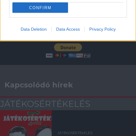
CONFIRM
Támogatás
Data Deletion
Data Access
Privacy Policy
Támogasd adományoddal
a ManUtdFanatics.hu működését!
Kapcsolódó hírek
JÁTÉKOSÉRTÉKELÉS
JÁTÉKOSÉRTÉKELÉS: