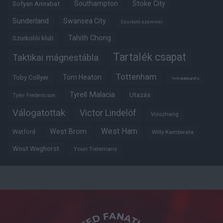
Southampton
Stoke City
Sofyan Amrabat
Sunderland
Swansea City
Szurkoló szemmel
Tahith Chong
Szurkolói klub
Tartalék csapat
Taktikai mágnestábla
Tottenham
Tom Heaton
Toby Collyer
Trófeabibliográfia
Tyrell Malacia
Utazás
Tyler Fredericson
Válogatottak
Victor Lindelöf
Visszhang
West Ham
West Brom
Watford
Willy Kambwala
Wout Weghorst
Youri Tielemans