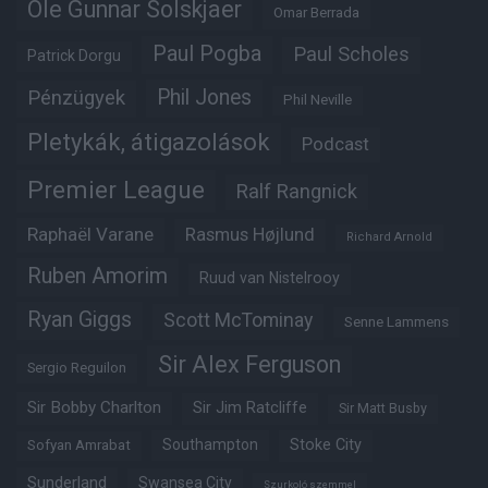
Ole Gunnar Solskjaer
Omar Berrada
Paul Pogba
Paul Scholes
Patrick Dorgu
Phil Jones
Pénzügyek
Phil Neville
Pletykák, átigazolások
Podcast
Premier League
Ralf Rangnick
Raphaël Varane
Rasmus Højlund
Richard Arnold
Ruben Amorim
Ruud van Nistelrooy
Ryan Giggs
Scott McTominay
Senne Lammens
Sir Alex Ferguson
Sergio Reguilon
Sir Bobby Charlton
Sir Jim Ratcliffe
Sir Matt Busby
Southampton
Stoke City
Sofyan Amrabat
Sunderland
Swansea City
Szurkoló szemmel