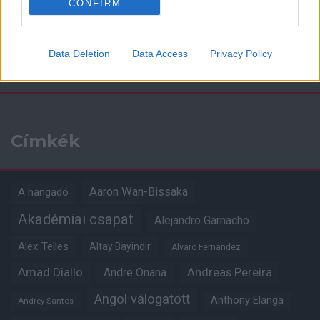
CONFIRM
Data Deletion
Data Access
Privacy Policy
Kapcsolódó hírek
Címkék
Aaron Wan-Bissaka
A hangadó
Akadémiai csapat
Alejandro Garnacho
Alex Telles
Altay Bayindir
Alvaro Fernandez
Amad Diallo
Andre Onana
Andreas Pereira
Angol válogatott
Anthony Elanga
Andrey Santos