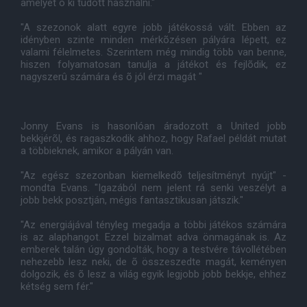
amelyet õ ki tudott használni."
"A szezonok alatt egyre jobb játékossá vált. Ebben az
idényben szinte minden mérkõzésen pályára lépett, ez
valami félelmetes. Szerintem még mindig több van benne,
hiszen folyamatosan tanulja a játékot és fejlõdik, ez
nagyszerû számára és õ jól érzi magát "
Jonny Evans is hasonlóan áradozott a United jobb
bekkjérõl, és ragaszkodik ahhoz, hogy Rafael példát mutat
a többieknek, amikor a pályán van.
"Az egész szezonban kiemelkedõ teljesítményt nyújt" -
mondta Evans. "Igazából nem jelent rá senki veszélyt a
jobb bekk posztján, mégis fantasztikusan játszik."
"Az energiájával tényleg megadja a többi játékos számára
is az alaphangot. Ezzel bizalmat adva önmagának is. Az
emberek talán úgy gondolták, hogy a testvére távollétében
nehezebb lesz neki, de õ összeszedte magát, keményen
dolgozik, és õ lesz a világ egyik legjobb jobb bekkje, ehhez
kétség sem fér."