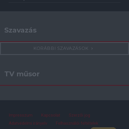
Szavazás
KORÁBBI SZAVAZÁSOK
TV műsor
Impresszum
Kapcsolat
Szerzői jog
Adatvédelmi irányelv
Felhasználói feltételek