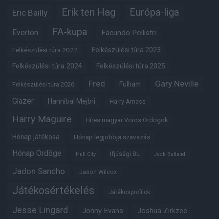
Erik ten Hag
Európa-liga
Eric Bailly
FA-kupa
Everton
Facundo Pellistri
Felkészülési túra 2022
Felkészülési túra 2023
Felkészülési túra 2024
Felkészülési túra 2025
Fred
Gary Neville
Fulham
Felkészülési túra 2026
Glazer
Hannibal Mejbri
Harry Amass
Harry Maguire
Híres magyar Vörös Ördögök
Hónap játékosa
Hónap legjobbja szavazás
Hónap Ördöge
Ifjúsági BL
Hull City
Jack Butland
Jadon Sancho
Jason Wilcox
Játékosértékelés
Játékosprofilok
Jesse Lingard
Jonny Evans
Joshua Zirkzee