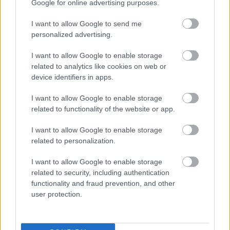
Felkészülési szezon 4. mérkőzés
Google for online advertising purposes.
Nya Ullevi, Göteborg
2026-08-08 17:00
I want to allow Google to send me
personalized advertising.
1 nap 21 óra 16 perc 39 másodperc
I want to allow Google to enable storage
related to analytics like cookies on web or
Leeds United
vs
Manchester United
2026-08-12 20:30
device identifiers in apps.
AC Milan
vs
Manchester United
2026-08-15 18:00
I want to allow Google to enable storage
related to functionality of the website or app.
ELŐZŐ MÉRKŐZÉSEK
I want to allow Google to enable storage
related to personalization.
Támogatás
I want to allow Google to enable storage
related to security, including authentication
functionality and fraud prevention, and other
Támogasd adományoddal
user protection.
a ManUtdFanatics.hu működését!