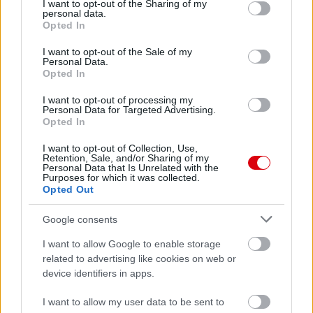
not limited to your visit or usage behaviour. You may click to
I want to opt-out of the Sharing of my
personal data.
grant or deny consent to Google and its third-party tags to
Opted In
use your data for below specified purposes in below Google
consent section.
I want to opt-out of the Sale of my
Personal Data.
Opted In
I want to opt-out of processing my
Personal Data for Targeted Advertising.
Opted In
I want to opt-out of Collection, Use,
Retention, Sale, and/or Sharing of my
Personal Data that Is Unrelated with the
Purposes for which it was collected.
Opted Out
Meccs Center
Google consents
I want to allow Google to enable storage
Paris Saint-Germain
related to advertising like cookies on web or
vs
device identifiers in apps.
Manchester United
I want to allow my user data to be sent to