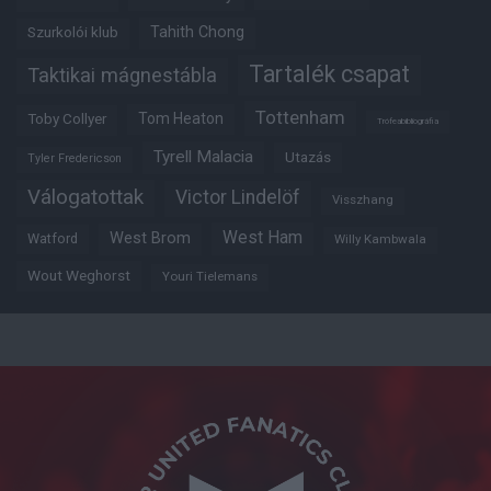
Tahith Chong
Szurkolói klub
Tartalék csapat
Taktikai mágnestábla
Tottenham
Tom Heaton
Toby Collyer
Trófeabibliográfia
Tyrell Malacia
Utazás
Tyler Fredericson
Válogatottak
Victor Lindelöf
Visszhang
West Ham
West Brom
Watford
Willy Kambwala
Wout Weghorst
Youri Tielemans