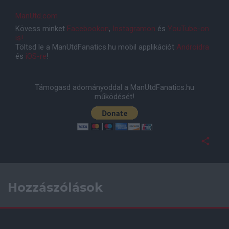
ManUtd.com
Kövess minket
Facebookon
,
Instagramon
és
YouTube-on
is!
Töltsd le a ManUtdFanatics.hu mobil applikációt
Androidra
és
iOS-re
!
Támogasd adományoddal a ManUtdFanatics.hu
működését!
Hozzászólások