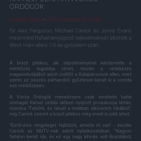
ÖRDÖGÖK
Dzsubák Tamás
•
2012. november. 29. 01:49
Sir Alex Ferguson, Michael Carrick és Jonny Evans
mind-mind Rafael lenyûgözõ teljesítményét éltették a
West Ham elleni 1-0-ás gyõzelem után.
A brazil játékos, aki teljesítményével kiérdemelte a
mérkõzés legjobbja címét, hiszen a védekezés
magasiskolájából adott ízelítõt a Kalapácsosok ellen, mert
szinte az összes párharcból gyõztesen került ki a szerda
esti mérkõzésen.
A Vörös Ördögök menedzsere csak ismételni tudta
önmagát Rafael utóbbi idõben nyújtott produkciója láttán,
mondva "Felnõtt, és tanult a múltban elkövetett hibáiból",
míg Carrick szerint a brazil játékos még ennél is jobb lehet.
"Évrõl-évre rengeteget fejlõdött, amióta itt van" - kezdte
Carrick az MUTV-nek adott nyilatkozatában. "Nagyon
fiatalon került ide, és ez egy nagy kihívás volt Braziliából,