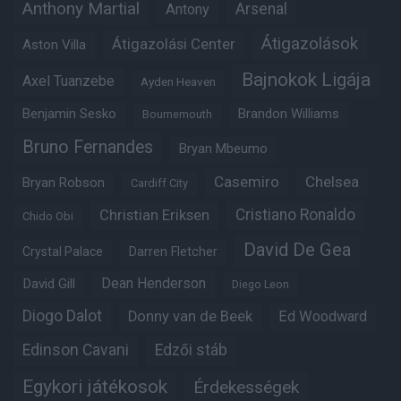
Anthony Martial
Arsenal
Antony
Átigazolások
Átigazolási Center
Aston Villa
Bajnokok Ligája
Axel Tuanzebe
Ayden Heaven
Benjamin Sesko
Brandon Williams
Bournemouth
Bruno Fernandes
Bryan Mbeumo
Casemiro
Chelsea
Bryan Robson
Cardiff City
Christian Eriksen
Cristiano Ronaldo
Chido Obi
David De Gea
Crystal Palace
Darren Fletcher
Dean Henderson
David Gill
Diego Leon
Diogo Dalot
Donny van de Beek
Ed Woodward
Edinson Cavani
Edzői stáb
Egykori játékosok
Érdekességek