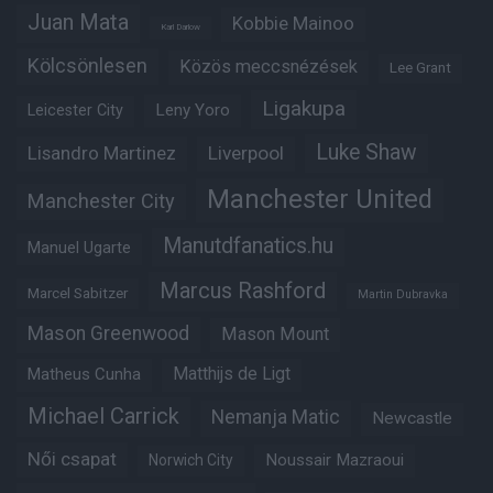
Juan Mata
Kobbie Mainoo
Karl Darlow
Kölcsönlesen
Közös meccsnézések
Lee Grant
Ligakupa
Leny Yoro
Leicester City
Luke Shaw
Lisandro Martinez
Liverpool
Manchester United
Manchester City
Manutdfanatics.hu
Manuel Ugarte
Marcus Rashford
Marcel Sabitzer
Martin Dubravka
Mason Greenwood
Mason Mount
Matheus Cunha
Matthijs de Ligt
Michael Carrick
Nemanja Matic
Newcastle
Női csapat
Noussair Mazraoui
Norwich City