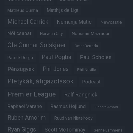
Matheus Cunha
Matthijs de Ligt
Michael Carrick
Nemanja Matic
Newcastle
Női csapat
Noussair Mazraoui
Norwich City
Ole Gunnar Solskjaer
Omar Berrada
Paul Pogba
Paul Scholes
Patrick Dorgu
Phil Jones
Pénzügyek
Phil Neville
Pletykák, átigazolások
Podcast
Premier League
Ralf Rangnick
Raphaël Varane
Rasmus Højlund
Richard Arnold
Ruben Amorim
Ruud van Nistelrooy
Ryan Giggs
Scott McTominay
Senne Lammens