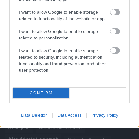
I want to allow Google to enable storage
Támogasd adományoddal
related to functionality of the website or app.
a ManUtdFanatics.hu működését!
I want to allow Google to enable storage
related to personalization.
I want to allow Google to enable storage
related to security, including authentication
functionality and fraud prevention, and other
user protection.
Kapcsolódó hírek
CONFIRM
Címkék
Data Deletion
Data Access
Privacy Policy
Aaron Wan-Bissaka
A hangadó