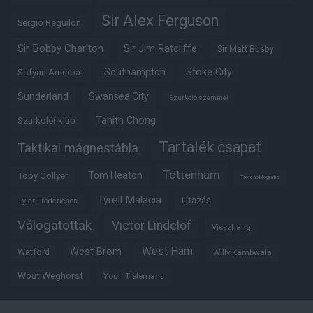
Sir Alex Ferguson
Sergio Reguilon
Sir Bobby Charlton
Sir Jim Ratcliffe
Sir Matt Busby
Southampton
Stoke City
Sofyan Amrabat
Sunderland
Swansea City
Szurkoló szemmel
Tahith Chong
Szurkolói klub
Tartalék csapat
Taktikai mágnestábla
Tottenham
Tom Heaton
Toby Collyer
Trófeabibliográfia
Tyrell Malacia
Utazás
Tyler Fredericson
Válogatottak
Victor Lindelöf
Visszhang
West Ham
West Brom
Watford
Willy Kambwala
Wout Weghorst
Youri Tielemans