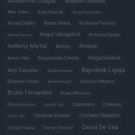
Akadémiai csapat
Alejandro Garnacho
Alex Telles
Altay Bayindir
Alvaro Fernandez
Amad Diallo
Andre Onana
Andreas Pereira
Angol válogatott
Anthony Elanga
Andrey Santos
Anthony Martial
Arsenal
Antony
Átigazolások
Átigazolási Center
Aston Villa
Bajnokok Ligája
Axel Tuanzebe
Ayden Heaven
Benjamin Sesko
Brandon Williams
Bournemouth
Bruno Fernandes
Bryan Mbeumo
Casemiro
Chelsea
Bryan Robson
Cardiff City
Christian Eriksen
Cristiano Ronaldo
Chido Obi
David De Gea
Crystal Palace
Darren Fletcher