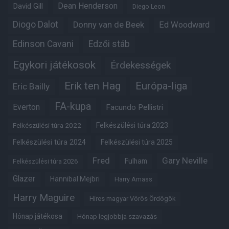
Dean Henderson
David Gill
Diego Leon
Diogo Dalot
Donny van de Beek
Ed Woodward
Edinson Cavani
Edzői stáb
Egykori játékosok
Érdekességek
Erik ten Hag
Európa-liga
Eric Bailly
FA-kupa
Everton
Facundo Pellistri
Felkészülési túra 2022
Felkészülési túra 2023
Felkészülési túra 2024
Felkészülési túra 2025
Fred
Gary Neville
Fulham
Felkészülési túra 2026
Glazer
Hannibal Mejbri
Harry Amass
Harry Maguire
Híres magyar Vörös Ördögök
Hónap játékosa
Hónap legjobbja szavazás