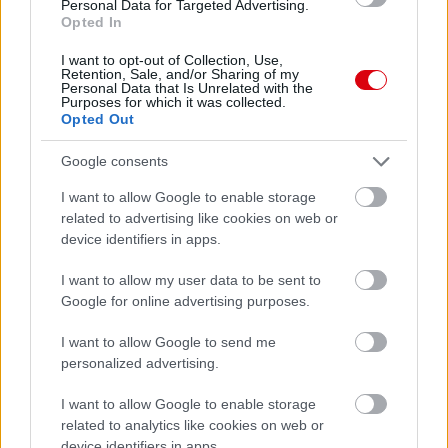
Personal Data for Targeted Advertising.
Opted In
I want to opt-out of Collection, Use,
Paris Saint-Germain
vs
Retention, Sale, and/or Sharing of my
Personal Data that Is Unrelated with the
Manchester United
Purposes for which it was collected.
Opted Out
Felkészülési szezon 4. mérkőzés
Google consents
Nya Ullevi, Göteborg
2026-08-08 17:00
I want to allow Google to enable storage
related to advertising like cookies on web or
1 nap 6 óra 12 perc 57 másodperc
device identifiers in apps.
I want to allow my user data to be sent to
Leeds United
vs
Manchester United
2026-08-12 20:30
Google for online advertising purposes.
AC Milan
vs
Manchester United
2026-08-15 18:00
I want to allow Google to send me
personalized advertising.
ELŐZŐ MÉRKŐZÉSEK
I want to allow Google to enable storage
related to analytics like cookies on web or
Támogatás
device identifiers in apps.