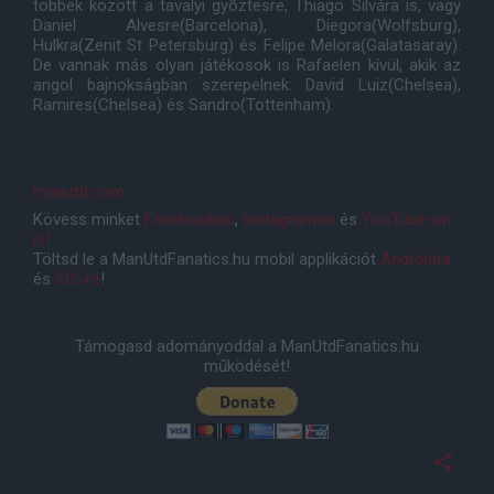
többek között a tavalyi gyõztesre, Thiago Silvára is, vagy
Daniel Alvesre(Barcelona), Diegora(Wolfsburg),
Hulkra(Zenit St Petersburg) és Felipe Melora(Galatasaray).
De vannak más olyan játékosok is Rafaelen kívül, akik az
angol bajnokságban szerepelnek: David Luiz(Chelsea),
Ramires(Chelsea) és Sandro(Tottenham).
manutd.com
Kövess minket
Facebookon
,
Instagramon
és
YouTube-on
is!
Töltsd le a ManUtdFanatics.hu mobil applikációt
Androidra
és
iOS-re
!
Támogasd adományoddal a ManUtdFanatics.hu
működését!