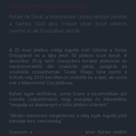
Balog Attila
•
2012. december. 21. 08:18
Rafael da Silvát, a Manchester United védõjét jelölték
a Samba Gold díjra, melyet olyan brazil játékos
nyerhet el, aki Európában játszik.
A 22 éves játékos eddigi legjobb évét töltötte a Vörös
Ördögöknél és a díjra jelölt 30 játékos közé került. A
december 30-ig tartó szavazásra korábbi játékosok és
menedzserekbõl álló szakértõi gárda, újságírók és
szurkolók szavazhatnak. Tavaly Thiago Silva nyerte a
trófeát, míg 2010-ben Maicon zsebelte be a díjat, aki azóta
már a Manchester City játékosa.
Rafael egyik védõtársa, Jonny Evans a közelmúltban azt
mondta csapattársáról, hogy energiája és lelkesedése
"megadja az alaphangot a többi játékos számára".
"Minden elismerést megérdemel, a világ egyik legjobb jobb
hátvédje lesz, nem kétség."
Szavazni a
Samba Foot honlapján
lehet Rafael mellett