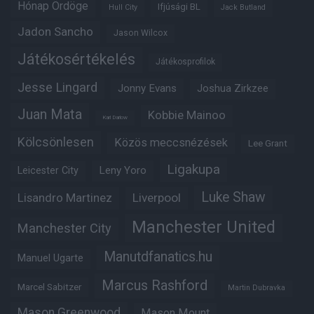
Hónap Ördöge
Ifjúsági BL
Hull City
Jack Butland
Jadon Sancho
Jason Wilcox
Játékosértékelés
Játékosprofilok
Jesse Lingard
Jonny Evans
Joshua Zirkzee
Juan Mata
Kobbie Mainoo
Karl Darlow
Kölcsönlesen
Közös meccsnézések
Lee Grant
Ligakupa
Leny Yoro
Leicester City
Luke Shaw
Lisandro Martinez
Liverpool
Manchester United
Manchester City
Manutdfanatics.hu
Manuel Ugarte
Marcus Rashford
Marcel Sabitzer
Martin Dubravka
Mason Greenwood
Mason Mount