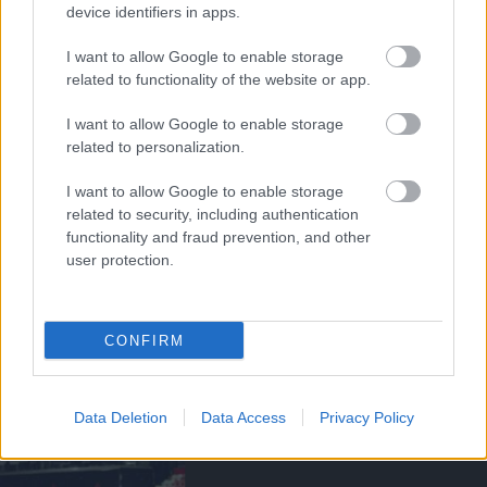
TARTALÉK CSAPAT
device identifiers in apps.
I want to allow Google to enable storage
related to functionality of the website or app.
I want to allow Google to enable storage
HIVATALOS: THOMPSON A
related to personalization.
UNITEDHEZ IGAZOLT
I want to allow Google to enable storage
related to security, including authentication
functionality and fraud prevention, and other
user protection.
FLETCHER: EZ EGY ŐRÜLT
HÉT VOLT!
CONFIRM
Data Deletion
Data Access
Privacy Policy