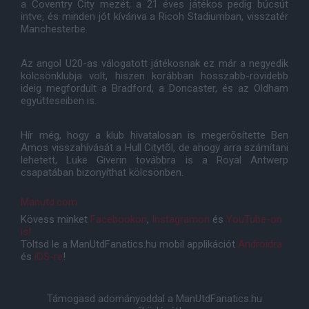
a Coventry City mezét, a 21 éves játékos pedig búcsút
intve, és minden jót kívánva a Ricoh Stadiumban, visszatér
Manchesterbe.
Az angol U20-as válogatott játékosnak ez már a negyedik
kölcsönklubja volt, hiszen korábban hosszabb-rövidebb
ideig megfordult a Bradford, a Doncaster, és az Oldham
együtteseiben is.
Hír még, hogy a klub hivatalosan is megerõsítette Ben
Amos visszahívását a Hull Citytõl, de ahogy arra számítani
lehetett, Luke Giverin továbbra is a Royal Antwerp
csapatában bizonyíthat kölcsönben.
Manutd.com
Kövess minket
Facebookon
,
Instagramon
és
YouTube-on
is!
Töltsd le a ManUtdFanatics.hu mobil applikációt
Androidra
és
iOS-re
!
Támogasd adományoddal a ManUtdFanatics.hu