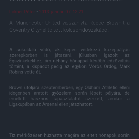
Lakner Péter
•
2013. január. 07. 13:21
A Manchester United visszahívta Reece Brown-t a
Coventry Citynél töltött kölcsönidõszakából.
A sokoldalú védõ, aki képes védekezõ középpályás
szerepkörben is játszani, júliusban igazolt az
Égszínkékekhez, ám néhány hónappal késõbb edzõváltás
történt, a kispadot pedig az egykori Vörös Ördög, Mark
Robins vette át.
Brown utoljára szeptemberben, egy Oldham Athletic elleni
idegenben aratott gyõzelem során lépett pályára, de
emellett hasznos tapasztalatot szerzett, amikor a
Ligakupában az Arsenal ellen játszhatott.
Tíz mérkõzésen húzhatta magára az eltelt hónapok során