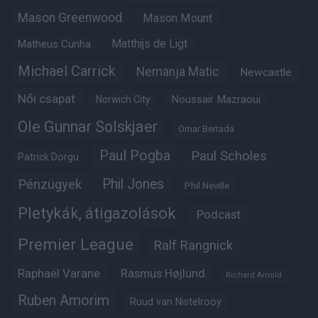
Mason Greenwood
Mason Mount
Matheus Cunha
Matthijs de Ligt
Michael Carrick
Nemanja Matic
Newcastle
Női csapat
Noussair Mazraoui
Norwich City
Ole Gunnar Solskjaer
Omar Berrada
Paul Pogba
Paul Scholes
Patrick Dorgu
Phil Jones
Pénzügyek
Phil Neville
Pletykák, átigazolások
Podcast
Premier League
Ralf Rangnick
Raphaël Varane
Rasmus Højlund
Richard Arnold
Ruben Amorim
Ruud van Nistelrooy