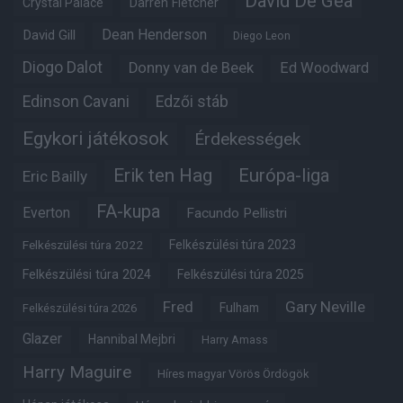
David De Gea
Crystal Palace
Darren Fletcher
Dean Henderson
David Gill
Diego Leon
Diogo Dalot
Donny van de Beek
Ed Woodward
Edinson Cavani
Edzői stáb
Egykori játékosok
Érdekességek
Erik ten Hag
Európa-liga
Eric Bailly
FA-kupa
Everton
Facundo Pellistri
Felkészülési túra 2022
Felkészülési túra 2023
Felkészülési túra 2024
Felkészülési túra 2025
Fred
Gary Neville
Fulham
Felkészülési túra 2026
Glazer
Hannibal Mejbri
Harry Amass
Harry Maguire
Híres magyar Vörös Ördögök