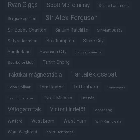
Ryan Giggs
Scott McTominay
Senne Lammens
Sir Alex Ferguson
Sergio Reguilon
Sir Bobby Charlton
Sir Jim Ratcliffe
Sir Matt Busby
Southampton
Stoke City
Sofyan Amrabat
Sunderland
Swansea City
Szurkoló szemmel
Tahith Chong
Szurkolói klub
Tartalék csapat
Taktikai mágnestábla
Tottenham
Tom Heaton
Toby Collyer
Trófeabibliográfia
Tyrell Malacia
Utazás
Tyler Fredericson
Válogatottak
Victor Lindelöf
Visszhang
West Ham
West Brom
Watford
Willy Kambwala
Wout Weghorst
Youri Tielemans