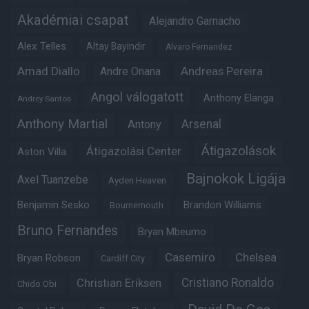
Akadémiai csapat
Alejandro Garnacho
Alex Telles
Altay Bayindir
Alvaro Fernandez
Amad Diallo
Andre Onana
Andreas Pereira
Angol válogatott
Anthony Elanga
Andrey Santos
Anthony Martial
Arsenal
Antony
Átigazolások
Átigazolási Center
Aston Villa
Bajnokok Ligája
Axel Tuanzebe
Ayden Heaven
Benjamin Sesko
Brandon Williams
Bournemouth
Bruno Fernandes
Bryan Mbeumo
Casemiro
Chelsea
Bryan Robson
Cardiff City
Christian Eriksen
Cristiano Ronaldo
Chido Obi