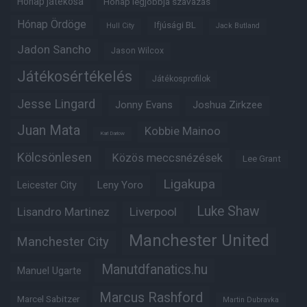
Hónap játékosa
Hónap legjobbja szavazás
Hónap Ördöge
Ifjúsági BL
Hull City
Jack Butland
Jadon Sancho
Jason Wilcox
Játékosértékelés
Játékosprofilok
Jesse Lingard
Jonny Evans
Joshua Zirkzee
Juan Mata
Kobbie Mainoo
Karl Darlow
Kölcsönlesen
Közös meccsnézések
Lee Grant
Ligakupa
Leny Yoro
Leicester City
Luke Shaw
Lisandro Martinez
Liverpool
Manchester United
Manchester City
Manutdfanatics.hu
Manuel Ugarte
Marcus Rashford
Marcel Sabitzer
Martin Dubravka