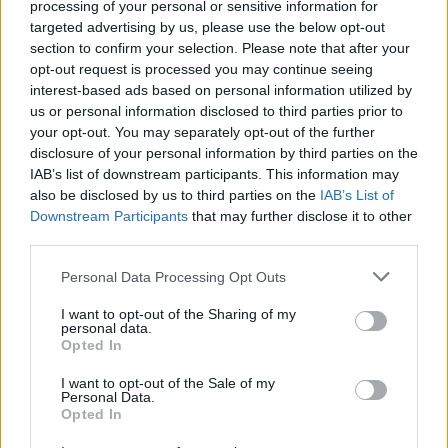
processing of your personal or sensitive information for
targeted advertising by us, please use the below opt-out
section to confirm your selection. Please note that after your
opt-out request is processed you may continue seeing
interest-based ads based on personal information utilized by
us or personal information disclosed to third parties prior to
your opt-out. You may separately opt-out of the further
disclosure of your personal information by third parties on the
Meccs Center
IAB’s list of downstream participants. This information may
also be disclosed by us to third parties on the
IAB’s List of
Downstream Participants
that may further disclose it to other
Paris Saint-Germain
vs
third parties.
Manchester United
Please note that this website/app uses one or more Google
Personal Data Processing Opt Outs
services and may gather and store information including but
Felkészülési szezon 4. mérkőzés
not limited to your visit or usage behaviour. You may click to
I want to opt-out of the Sharing of my
personal data.
Nya Ullevi, Göteborg
grant or deny consent to Google and its third-party tags to
Opted In
2026-08-08 17:00
use your data for below specified purposes in below Google
consent section.
I want to opt-out of the Sale of my
1 nap 15 óra 14 perc 30 másodperc
Personal Data.
Opted In