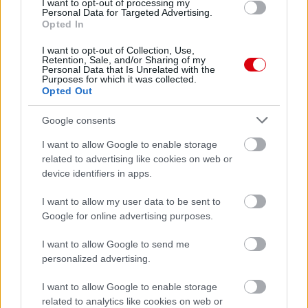
I want to opt-out of processing my
Leeds United
vs
Manchester United
2026-08-12 20:30
Personal Data for Targeted Advertising.
Opted In
AC Milan
vs
Manchester United
2026-08-15 18:00
I want to opt-out of Collection, Use,
Retention, Sale, and/or Sharing of my
ELŐZŐ MÉRKŐZÉSEK
Personal Data that Is Unrelated with the
Purposes for which it was collected.
Opted Out
Támogatás
Google consents
I want to allow Google to enable storage
Támogasd adományoddal
related to advertising like cookies on web or
a ManUtdFanatics.hu működését!
device identifiers in apps.
I want to allow my user data to be sent to
Google for online advertising purposes.
I want to allow Google to send me
personalized advertising.
Kapcsolódó hírek
I want to allow Google to enable storage
related to analytics like cookies on web or