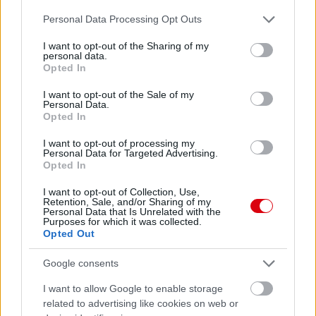
Meccs Center
Please note that this website/app uses one or more Google
Personal Data Processing Opt Outs
services and may gather and store information including but
not limited to your visit or usage behaviour. You may click to
I want to opt-out of the Sharing of my
personal data.
grant or deny consent to Google and its third-party tags to
Paris Saint-Germain
vs
Opted In
use your data for below specified purposes in below Google
Manchester United
consent section.
I want to opt-out of the Sale of my
Personal Data.
Opted In
Felkészülési szezon 4. mérkőzés
Nya Ullevi, Göteborg
I want to opt-out of processing my
2026-08-08 17:00
Personal Data for Targeted Advertising.
Opted In
1 nap 18 óra 28 perc 5 másodperc
I want to opt-out of Collection, Use,
Retention, Sale, and/or Sharing of my
Personal Data that Is Unrelated with the
Leeds United
vs
Manchester United
2026-08-12 20:30
Purposes for which it was collected.
Opted Out
AC Milan
vs
Manchester United
2026-08-15 18:00
Google consents
ELŐZŐ MÉRKŐZÉSEK
I want to allow Google to enable storage
related to advertising like cookies on web or