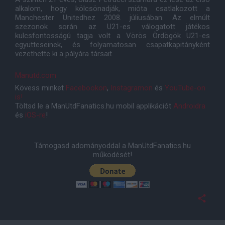
alkalom, hogy kölcsönadják, mióta csatlakozott a
Manchester Unitedhez 2008. júliusában. Az elmúlt
szezonok során az U21-es válogatott játékos
kulcsfontosságú tagja volt a Vörös Ördögök U21-es
együtteseinek, és folyamatosan csapatkapitányként
vezethette ki a pályára társait.
Manutd.com
Kövess minket
Facebookon
,
Instagramon
és
YouTube-on
is!
Töltsd le a ManUtdFanatics.hu mobil applikációt
Androidra
és
iOS-re
!
Támogasd adományoddal a ManUtdFanatics.hu
működését!