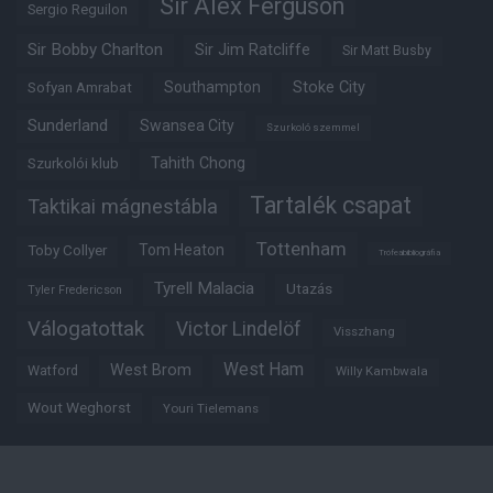
Sir Alex Ferguson
Sergio Reguilon
Sir Bobby Charlton
Sir Jim Ratcliffe
Sir Matt Busby
Southampton
Stoke City
Sofyan Amrabat
Sunderland
Swansea City
Szurkoló szemmel
Tahith Chong
Szurkolói klub
Tartalék csapat
Taktikai mágnestábla
Tottenham
Tom Heaton
Toby Collyer
Trófeabibliográfia
Tyrell Malacia
Utazás
Tyler Fredericson
Válogatottak
Victor Lindelöf
Visszhang
West Ham
West Brom
Watford
Willy Kambwala
Wout Weghorst
Youri Tielemans