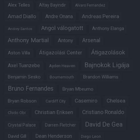
Alex Telles
Altay Bayindir
Alvaro Fernandez
Amad Diallo
Andre Onana
Andreas Pereira
Angol válogatott
Anthony Elanga
Andrey Santos
Anthony Martial
Arsenal
Antony
Átigazolások
Átigazolási Center
Aston Villa
Bajnokok Ligája
Axel Tuanzebe
Ayden Heaven
Benjamin Sesko
Brandon Williams
Bournemouth
Bruno Fernandes
Bryan Mbeumo
Casemiro
Chelsea
Bryan Robson
Cardiff City
Christian Eriksen
Cristiano Ronaldo
Chido Obi
David De Gea
Crystal Palace
Darren Fletcher
Dean Henderson
David Gill
Diego Leon