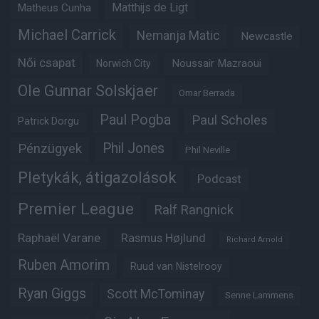
Matheus Cunha
Matthijs de Ligt
Michael Carrick
Nemanja Matic
Newcastle
Női csapat
Noussair Mazraoui
Norwich City
Ole Gunnar Solskjaer
Omar Berrada
Paul Pogba
Paul Scholes
Patrick Dorgu
Phil Jones
Pénzügyek
Phil Neville
Pletykák, átigazolások
Podcast
Premier League
Ralf Rangnick
Raphaël Varane
Rasmus Højlund
Richard Arnold
Ruben Amorim
Ruud van Nistelrooy
Ryan Giggs
Scott McTominay
Senne Lammens