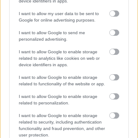
device identifiers in apps.
Támogatás
I want to allow my user data to be sent to
Google for online advertising purposes.
Támogasd adományoddal
a ManUtdFanatics.hu működését!
I want to allow Google to send me
personalized advertising.
I want to allow Google to enable storage
related to analytics like cookies on web or
device identifiers in apps.
I want to allow Google to enable storage
Kapcsolódó hírek
related to functionality of the website or app.
I want to allow Google to enable storage
TARTALÉK CSAPAT
related to personalization.
I want to allow Google to enable storage
related to security, including authentication
functionality and fraud prevention, and other
HIVATALOS: THOMPSON A
user protection.
UNITEDHEZ IGAZOLT