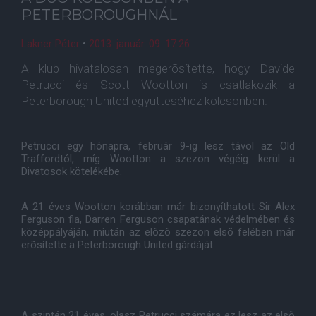
PETERBOROUGHNÁL
Lakner Péter
•
2013. január. 09. 17:26
A klub hivatalosan megerõsítette, hogy Davide
Petrucci és Scott Wootton is csatlakozik a
Peterborough United együtteséhez kölcsönben.
Petrucci egy hónapra, február 9-ig lesz távol az Old
Traffordtól, míg Wootton a szezon végéig kerül a
Divatosok kötelékébe.
A 21 éves Wootton korábban már bizonyíthatott Sir Alex
Ferguson fia, Darren Ferguson csapatának védelmében és
középpályáján, miután az elõzõ szezon elsõ felében már
erõsítette a Peterborough United gárdáját.
A szintén 21 éves, olasz Petrucci számára ez lesz az elsõ