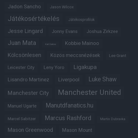
Jadon Sancho
Jason Wilcox
Játékosértékelés
Játékosprofilok
Jesse Lingard
Jonny Evans
Joshua Zirkzee
Juan Mata
Kobbie Mainoo
Karl Darlow
Kölcsönlesen
Közös meccsnézések
Lee Grant
Ligakupa
Leny Yoro
Leicester City
Luke Shaw
Lisandro Martinez
Liverpool
Manchester United
Manchester City
Manutdfanatics.hu
Manuel Ugarte
Marcus Rashford
Marcel Sabitzer
Martin Dubravka
Mason Greenwood
Mason Mount