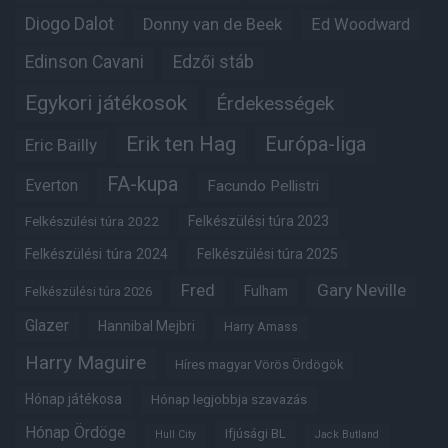
Diogo Dalot
Donny van de Beek
Ed Woodward
Edinson Cavani
Edzői stáb
Egykori játékosok
Érdekességek
Erik ten Hag
Európa-liga
Eric Bailly
FA-kupa
Everton
Facundo Pellistri
Felkészülési túra 2022
Felkészülési túra 2023
Felkészülési túra 2024
Felkészülési túra 2025
Fred
Gary Neville
Fulham
Felkészülési túra 2026
Glazer
Hannibal Mejbri
Harry Amass
Harry Maguire
Híres magyar Vörös Ördögök
Hónap játékosa
Hónap legjobbja szavazás
Hónap Ördöge
Ifjúsági BL
Hull City
Jack Butland