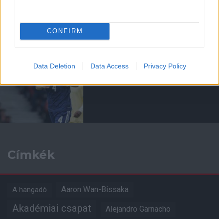
CONFIRM
Data Deletion
Data Access
Privacy Policy
FLETCHER: EZ EGY ŐRÜLT
HÉT VOLT!
Címkék
Aaron Wan-Bissaka
A hangadó
Akadémiai csapat
Alejandro Garnacho