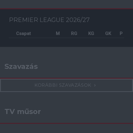
PREMIER LEAGUE 2026/27
Csapat
M
RG
KG
GK
P
Szavazás
KORÁBBI SZAVAZÁSOK
TV műsor