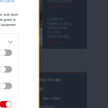
B’s List of
GYŐZELEMRE
2026. júl. 24.
er and store
CARRICK
to grant or
REAKCIÓJA A
ed purposes
WREXHAM
ELLENI
VERESÉGRE
2026. júl. 19.
Címkék
Aaron Wan-Bissaka
A hangadó
Akadémiai csapat
Alejandro Garnacho
Alex Telles
Altay Bayindir
Alvaro Fernandez