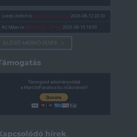
Leeds United
vs
Manchester United
2026-08-12 20:30
AC Milan
vs
Manchester United
2026-08-15 18:00
ELŐZŐ MÉRKŐZÉSEK
Támogatás
Támogasd adományoddal
a ManUtdFanatics.hu működését!
Kapcsolódó hírek