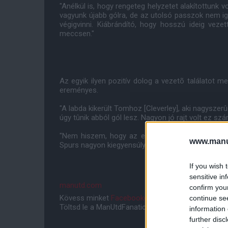
"Anélkül is, hogy rengeteg helyzetet alakítottunk 
vagyunk újabb gólra, de az utolsó passzok nem ig
végigvinni. Kiábrándító, hogy hosszú ideig vez
meccsen."
Az egyik ilyen pozitív dolog a vezetõ találatot m
ereményes.
"A labda kikerült Tomhoz [Cleverley], aki nagyszerûen
úgy tûnik abból gól lesz. Nagyon jó rajt volt ez sz
"Nem hiszem, hogy az egy ponttal való távozás
www.manut
Spurs nagyon kiegyensúlyozott az új menedzsmentte
If you wish 
sensitive in
manutd.com
confirm you
Kövess minket
Facebookon
,
Instagramon
és
YouT
continue se
Töltsd le a ManUtdFanatics.hu mobil applikációt
An
information 
further disc