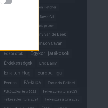
Crystal Palace
Darren Fletcher
David De Gea
David Gill
Dean Henderson
Diego Leon
Diogo Dalot
Donny van de Beek
Edinson Cavani
Ed Woodward
Egykori játékosok
Edzői stáb
Érdekességek
Eric Bailly
Erik ten Hag
Európa-liga
FA-kupa
Everton
Facundo Pellistri
Felkészülési túra 2022
Felkészülési túra 2023
Felkészülési túra 2024
Felkészülési túra 2025