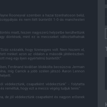
Wayne Rooneyval szemben a hazai tizenhatoson belül,
középpályás és nem ítélt büntetõt 1-0-ás manchesteri
 döntés miatt, hiszen nagyszerû helyzetbe kerülhettünk
agy döntések, mint ez is meccseket változtathatnak
: "Száz százalék, hogy tizenegyes volt. Nem hiszem el,
tett minket azon az oldalon a második játékrészben.
tt meg egy ilyen egyértelmû büntetõt."
sben, Ferdinand kiválóan blokkolta becsúszva Jermain
olna, míg Carrick a jobb szélen játszó Aaron Lennon
helyett.
ól védekeztünk, csapatként védekeztünk" - folytatta
 és reméltük, hogy ezt a meccs végéig tudjuk tenni."
 ma, de jól védekeztünk csapatként és nagyon erõsnek