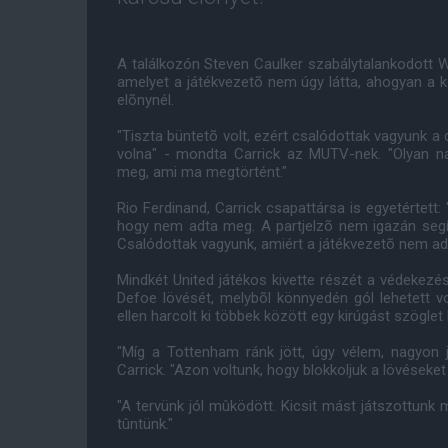
A találkozón Steven Caulker szabálytalankodott 
amelyet a játékvezetõ nem úgy látta, ahogyan a 
elõnynél.
"Tiszta büntetõ volt, ezért csalódottak vagyunk a
volna" - mondta Carrick az MUTV-nek. "Olyan n
meg, ami ma megtörtént."
Rio Ferdinand, Carrick csapattársa is egyetértett
hogy nem adta meg. A partjelzõ nem igazán segí
Csalódottak vagyunk, amiért a játékvezetõ nem ado
Mindkét United játékos kivette részét a védekezé
Defoe lövését, melybõl könnyedén gól lehetett v
ellen harcolt ki többek között egy kirúgást szöglet 
"Míg a Tottenham ránk jött, úgy vélem, nagyon j
Carrick. "Azon voltunk, hogy blokkoljuk a lövéseket
"A tervünk jól mûködött. Kicsit mást játszottunk
tûntünk."