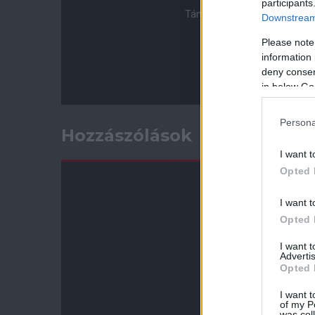
participants
Támogasd adományoddal a 
Downstream 
Please note
information 
deny consent
in below Go
Persona
Hozzászólások
I want t
Opted 
I want t
Opted 
I want 
Advertis
Opted 
I want t
of my P
was col