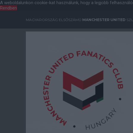
A weboldalunkon cookie-kat használunk, hogy a legjobb felhasználó
Rendben
MAGYARORSZÁG ELSŐSZÁMÚ
MANCHESTER UNITED
SZU