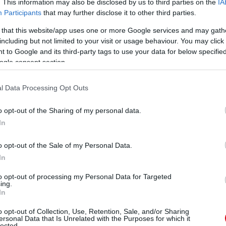
. This information may also be disclosed by us to third parties on the
IA
ManUtdFanatics.hu működését!
Participants
that may further disclose it to other third parties.
 that this website/app uses one or more Google services and may gath
including but not limited to your visit or usage behaviour. You may click 
 to Google and its third-party tags to use your data for below specifi
ogle consent section.
l Data Processing Opt Outs
o opt-out of the Sharing of my personal data.
In
o opt-out of the Sale of my Personal Data.
In
to opt-out of processing my Personal Data for Targeted
ing.
In
o opt-out of Collection, Use, Retention, Sale, and/or Sharing
ersonal Data that Is Unrelated with the Purposes for which it
lected.