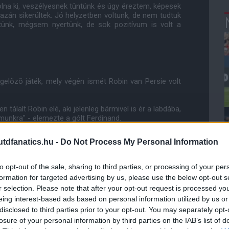
volna ki, veszélyesnek tûntünk és úgy éreztem, képesek
azán sikerültek. Jó helyzetben voltunk, de nem tudtuk
ettünk, mégsem nyertünk, de sok pozitívum is volt a
egelõzõ játék, mely végén ismét Robin van Persie volt
 tálalt Robin elé, aki jelenleg bármivel is ér a labdába,
ámunkra" - elemezte a gólt Ferdinand.
unk miatt nagyon magunkba kell roskadnunk, mivel a
dfanatics.hu -
Do Not Process My Personal Information
l és jól teljesítenek.
to opt-out of the sale, sharing to third parties, or processing of your per
formation for targeted advertising by us, please use the below opt-out s
r selection. Please note that after your opt-out request is processed y
ube-on is!
eing interest-based ads based on personal information utilized by us or
droidra
és
iOS-re
!
disclosed to third parties prior to your opt-out. You may separately opt-
losure of your personal information by third parties on the IAB’s list of