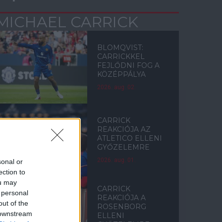
MICHAEL CARRICK
BLOMQVIST:
CARRICKKEL
FEJLŐDNI FOG A
KÖZÉPPÁLYA
2026. aug. 02.
CARRICK
REAKCIÓJA AZ
ATLETICO ELLENI
GYŐZELEMRE
2026. aug. 01.
sonal or
ection to
ou may
CARRICK
 personal
REAKCIÓJA A
out of the
ROSENBORG
 downstream
ELLENI