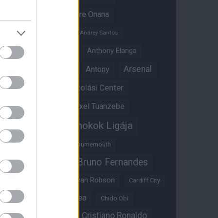
Amad Diallo
Andre Onana
Andreas Pereira
Andrey Santos
Angol válogatott
Anthony Elanga
Anthony Martial
Arsenal
Antony
Átigazolási Center
Aston Villa
Átigazolások
Axel Tuanzebe
Bajnokok Ligája
Ayden Heaven
Benjamin Sesko
Bournemouth
Bruno Fernandes
Brandon Williams
Bryan Mbeumo
Bryan Robson
Cardiff City
Casemiro
Chelsea
Chido Obi
Christian Eriksen
Cristiano Ronaldo