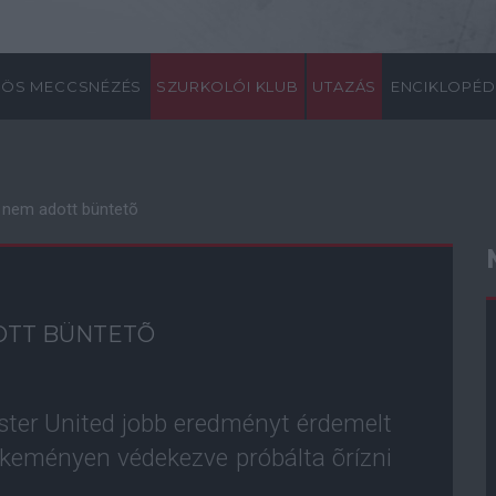
ÖS MECCSNÉZÉS
SZURKOLÓI KLUB
UTAZÁS
ENCIKLOPÉD
 nem adott büntetõ
OTT BÜNTETÕ
ster United jobb eredményt érdemelt
 keményen védekezve próbálta õrízni