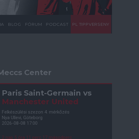
IA
BLOG
FÓRUM
PODCAST
PL TIPPVERSENY
Meccs Center
Paris Saint-Germain
vs
Manchester United
Felkészülési szezon 4. mérkőzés
Nya Ullevi, Göteborg
2026-08-08 17:00
2 nap 5 óra 11 perc 16 másodperc