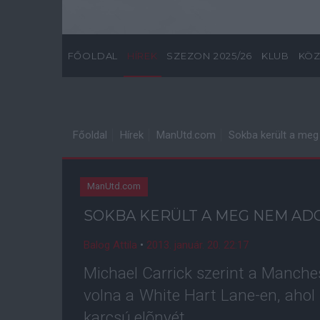
FŐOLDAL
HÍREK
SZEZON 2025/26
KLUB
KÖZ
Főoldal
Hírek
ManUtd.com
Sokba került a meg
ManUtd.com
SOKBA KERÜLT A MEG NEM AD
Balog Attila
•
2013. január. 20. 22:17
Michael Carrick szerint a Manche
volna a White Hart Lane-en, ahol
karcsú elõnyét.