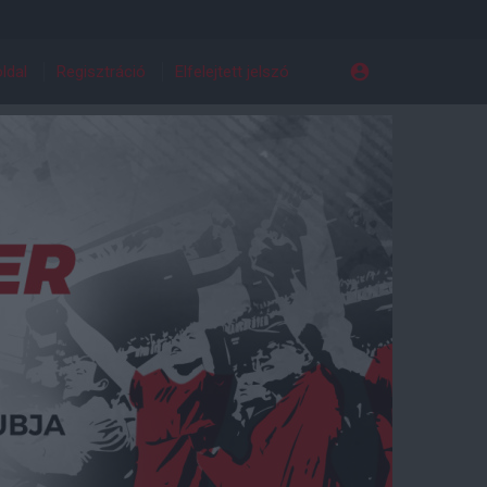
ldal
Regisztráció
Elfelejtett jelszó