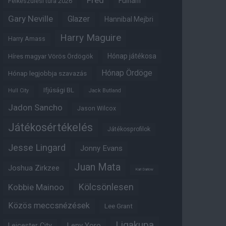
Fred
Fulham
Felkészülési túra 2026
Gary Neville
Glazer
Hannibal Mejbri
Harry Maguire
Harry Amass
Hónap játékosa
Híres magyar Vörös Ördögök
Hónap Ördöge
Hónap legjobbja szavazás
Ifjúsági BL
Hull City
Jack Butland
Jadon Sancho
Jason Wilcox
Játékosértékelés
Játékosprofilok
Jesse Lingard
Jonny Evans
Juan Mata
Joshua Zirkzee
Karl Darlow
Kölcsönlesen
Kobbie Mainoo
Közös meccsnézések
Lee Grant
Ligakupa
Leny Yoro
Leicester City