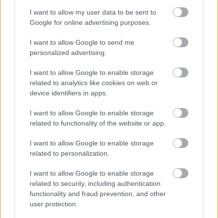
I want to allow my user data to be sent to
Google for online advertising purposes.
I want to allow Google to send me
Meccs Center
personalized advertising.
I want to allow Google to enable storage
Paris Saint-Germain
vs
related to analytics like cookies on web or
device identifiers in apps.
Manchester United
I want to allow Google to enable storage
Felkészülési szezon 4. mérkőzés
related to functionality of the website or app.
Nya Ullevi, Göteborg
2026-08-08 17:00
I want to allow Google to enable storage
related to personalization.
I want to allow Google to enable storage
Leeds United
vs
Manchester United
2026-08-12 20:30
related to security, including authentication
functionality and fraud prevention, and other
AC Milan
vs
Manchester United
2026-08-15 18:00
user protection.