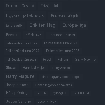
Edinson Cavani
Edzői stáb
Egykori játékosok
Érdekességek
Erik ten Hag
Európa-liga
Eric Bailly
FA-kupa
Everton
Facundo Pellistri
Felkészülési túra 2022
Felkészülési túra 2023
Felkészülési túra 2024
Felkészülési túra 2025
Fred
Gary Neville
Fulham
Felkészülési túra 2026
Glazer
Hannibal Mejbri
Harry Amass
Harry Maguire
Híres magyar Vörös Ördögök
Hónap játékosa
Hónap legjobbja szavazás
Hónap Ördöge
Ifjúsági BL
Hull City
Jack Butland
Jadon Sancho
Jason Wilcox