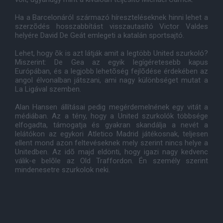
Ha a Barcelonáról származó híreszteléseknek hinni lehet a
szerzõdés hosszabbítást visszautasító Victor Valdes
helyére David De Geát emlegeti a katalán sportsajtó.
Lehet, hogy õk is azt látják amit a legtöbb United szurkoló?
Miszerint: De Gea az egyik legígéretesebb kapus
Európában, és a legjobb lehetõség fejlõdése érdekében az
angol élvonalban játszani, ami nagy különbséget mutat a
La Ligával szemben.
Alan Hansen állításai pedig megérdemelnének egy vitát a
médiában. Az a tény, hogy a United szurkolók többsége
elfogadta, támogatja és gyakran skandálja a nevét a
lelátókon az egykori Atletico Madrid játékosnak, teljesen
ellent mond azon feltevéseknek mely szerint nincs helye a
Unitedben. Az idõ majd eldönti, hogy igazi nagy kedvenc
válik-e belõle az Old Traffordon. Én személy szerint
mindenesetre szurkolok neki.