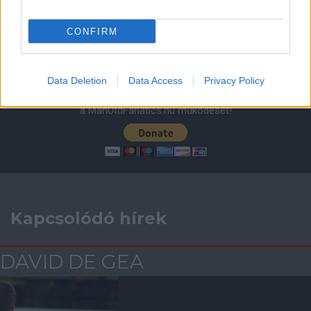
ELŐZŐ MÉRKŐZÉSEK
CONFIRM
Támogatás
Data Deletion
Data Access
Privacy Policy
Támogasd adományoddal
a ManUtdFanatics.hu működését!
Kapcsolódó hírek
DAVID DE GEA