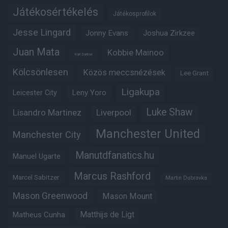
Játékosértékelés
Játékosprofilok
Jesse Lingard
Jonny Evans
Joshua Zirkzee
Juan Mata
Kobbie Mainoo
Karl Darlow
Kölcsönlesen
Közös meccsnézések
Lee Grant
Ligakupa
Leny Yoro
Leicester City
Luke Shaw
Lisandro Martinez
Liverpool
Manchester United
Manchester City
Manutdfanatics.hu
Manuel Ugarte
Marcus Rashford
Marcel Sabitzer
Martin Dubravka
Mason Greenwood
Mason Mount
Matheus Cunha
Matthijs de Ligt