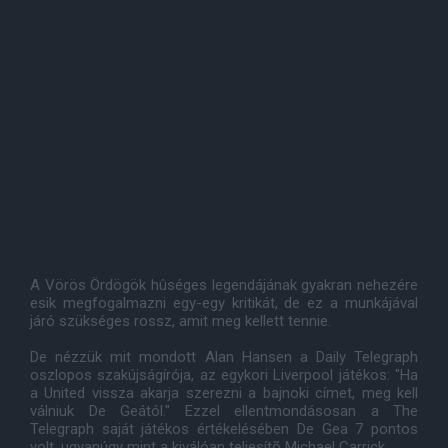
A Vörös Ördögök hûséges legendájának gyakran nehezére
esik megfogalmazni egy-egy kritikát, de ez a munkájával
járó szükséges rossz, amit meg kellett tennie.
De nézzük mit mondott Alan Hansen a Daily Telegraph
oszlopos szakújságírója, az egykori Liverpool játékos: "Ha
a United vissza akarja szerezni a bajnoki címet, meg kell
válniuk De Geától." Ezzel ellentmondásosan a The
Telegraph saját játékos értékelésében De Gea 7 pontos
volt, ugyanúgy mint a kiválóan teljesítõ Michael Carrick.