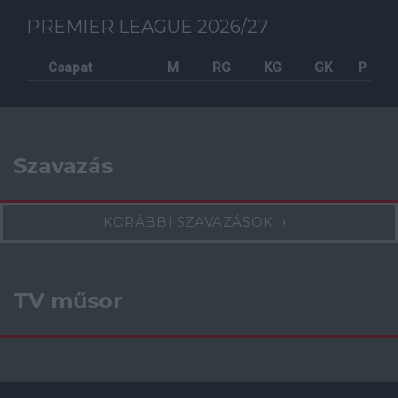
PREMIER LEAGUE 2026/27
Csapat
M
RG
KG
GK
P
Szavazás
KORÁBBI SZAVAZÁSOK
TV műsor