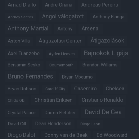
Amad Diallo
Andre Onana
Andreas Pereira
Angol válogatott
Anthony Elanga
Andrey Santos
Anthony Martial
Arsenal
Antony
Átigazolások
Átigazolási Center
Aston Villa
Bajnokok Ligája
Axel Tuanzebe
Ayden Heaven
Benjamin Sesko
Brandon Williams
Bournemouth
Bruno Fernandes
Bryan Mbeumo
Casemiro
Chelsea
Bryan Robson
Cardiff City
Christian Eriksen
Cristiano Ronaldo
Chido Obi
David De Gea
Crystal Palace
Darren Fletcher
Dean Henderson
David Gill
Diego Leon
Diogo Dalot
Donny van de Beek
Ed Woodward