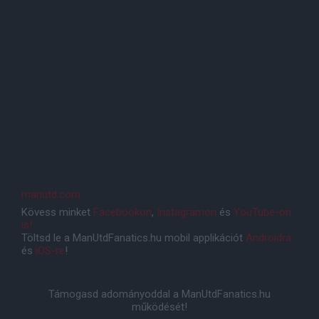
manutd.com
Kövess minket
Facebookon
,
Instagramon
és
YouTube-on
is!
Töltsd le a ManUtdFanatics.hu mobil applikációt
Androidra
és
iOS-re
!
Támogasd adományoddal a ManUtdFanatics.hu
működését!