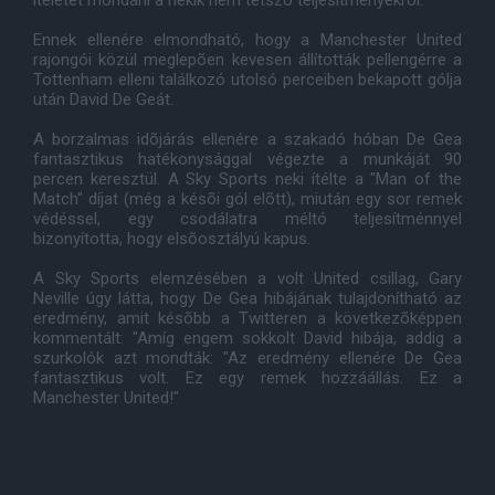
ítéletet mondani a nekik nem tetszõ teljesítményekrõl.
Ennek ellenére elmondható, hogy a Manchester United
rajongói közül meglepõen kevesen állították pellengérre a
Tottenham elleni találkozó utolsó perceiben bekapott gólja
után David De Geát.
A borzalmas idõjárás ellenére a szakadó hóban De Gea
fantasztikus hatékonysággal végezte a munkáját 90
percen keresztül. A Sky Sports neki ítélte a "Man of the
Match" díjat (még a késõi gól elõtt), miután egy sor remek
védéssel, egy csodálatra méltó teljesítménnyel
bizonyította, hogy elsõosztályú kapus.
A Sky Sports elemzésében a volt United csillag, Gary
Neville úgy látta, hogy De Gea hibájának tulajdonítható az
eredmény, amit késõbb a Twitteren a következõképpen
kommentált: "Amíg engem sokkolt David hibája, addig a
szurkolók azt mondták: "Az eredmény ellenére De Gea
fantasztikus volt. Ez egy remek hozzáállás. Ez a
Manchester United!"