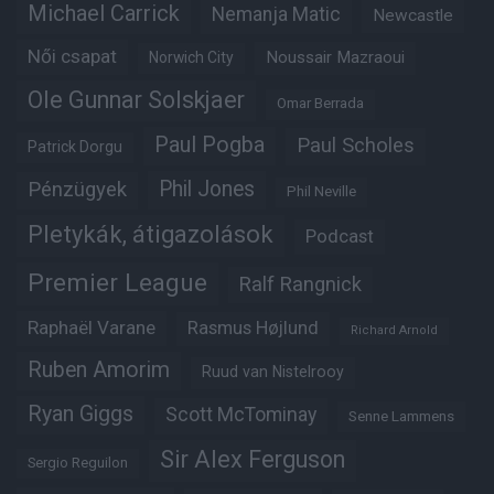
Michael Carrick
Nemanja Matic
Newcastle
Női csapat
Noussair Mazraoui
Norwich City
Ole Gunnar Solskjaer
Omar Berrada
Paul Pogba
Paul Scholes
Patrick Dorgu
Phil Jones
Pénzügyek
Phil Neville
Pletykák, átigazolások
Podcast
Premier League
Ralf Rangnick
Raphaël Varane
Rasmus Højlund
Richard Arnold
Ruben Amorim
Ruud van Nistelrooy
Ryan Giggs
Scott McTominay
Senne Lammens
Sir Alex Ferguson
Sergio Reguilon