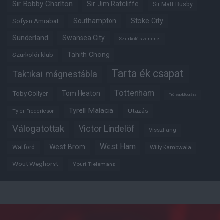
Sir Bobby Charlton
Sir Jim Ratcliffe
Sir Matt Busby
Southampton
Stoke City
Sofyan Amrabat
Sunderland
Swansea City
Szurkoló szemmel
Tahith Chong
Szurkolói klub
Tartalék csapat
Taktikai mágnestábla
Tottenham
Tom Heaton
Toby Collyer
Trófeabibliográfia
Tyrell Malacia
Utazás
Tyler Fredericson
Válogatottak
Victor Lindelöf
Visszhang
West Ham
West Brom
Watford
Willy Kambwala
Wout Weghorst
Youri Tielemans