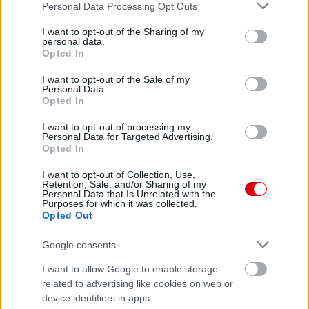
Please note that this website/app uses one or more Google
Personal Data Processing Opt Outs
services and may gather and store information including but
not limited to your visit or usage behaviour. You may click to
I want to opt-out of the Sharing of my
personal data.
grant or deny consent to Google and its third-party tags to
Opted In
use your data for below specified purposes in below Google
consent section.
I want to opt-out of the Sale of my
Personal Data.
Opted In
I want to opt-out of processing my
Personal Data for Targeted Advertising.
Opted In
I want to opt-out of Collection, Use,
Retention, Sale, and/or Sharing of my
Personal Data that Is Unrelated with the
Purposes for which it was collected.
Opted Out
Google consents
I want to allow Google to enable storage
related to advertising like cookies on web or
device identifiers in apps.