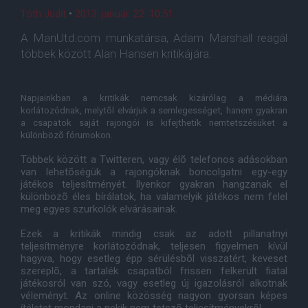
Tóth Judit
•
2013. január. 22. 10:51
A ManUtd.com munkatársa, Adam Marshall reagál
többek között Alan Hansen kritikájára.
Napjainkban a kritikák nemcsak kizárólag a médiára
korlátozódnak, melytõl elvárjuk a semlegességet, hanem gyakran
a csapatok saját rajongói is kifejthetik nemtetszésüket a
különbözõ fórumokon.
Többek között a Twitteren, vagy élõ telefonos adásokban
van lehetõségük a rajongóknak boncolgatni egy-egy
játékos teljesítményét. Ilyenkor gyakran hangzanak el
különbözõ éles bírálatok, ha valamelyik játékos nem felel
meg egyes szurkolók elvárásainak.
Ezek a kritikák mindig csak az adott pillanatnyi
teljesítményre korlátozódnak, teljesen figyelmen kívül
hagyva, hogy esetleg épp sérülésbõl visszatért, keveset
szereplõ, a tartalék csapatból frissen felkerült fiatal
játékosról van szó, vagy esetleg új igazolásról alkotnak
véleményt. Az online közösség nagyon gyorsan képes