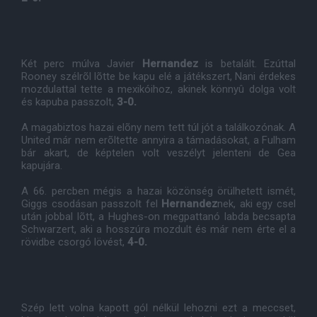
Két perc múlva Javier
Hernandez
is betalált. Ezúttal
Rooney szélrõl lõtte be kapu elé a játékszert, Nani érdekes
mozdulattal tette a mexikóihoz, akinek könnyû dolga volt
és kapuba passzolt,
3-0.
A magabiztos hazai elõny nem tett túl jót a találkozónak. A
United már nem erõltette annyira a támadásokat, a Fulham
bár akart, de képtelen volt veszélyt jelenteni de Gea
kapujára.
A 66. percben mégis a hazai közönség örülhetett ismét,
Giggs csodásan passzolt fel
Hernandez
nek, aki egy csel
után jobbal lõtt, a Hughes-on megpattanó labda becsapta
Schwarzert, aki a hosszúra mozdult és már nem érte el a
rövidbe csorgó lövést,
4-0.
Szép lett volna kapott gól nélkül lehozni ezt a meccset,