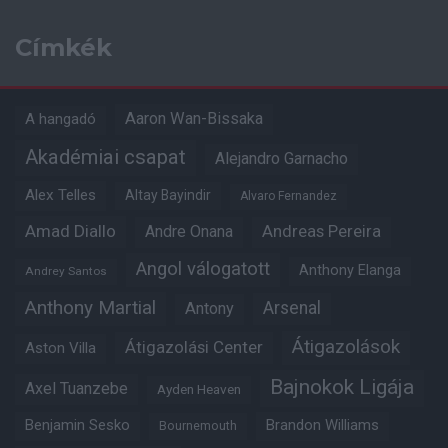
Címkék
Aaron Wan-Bissaka
A hangadó
Akadémiai csapat
Alejandro Garnacho
Alex Telles
Altay Bayindir
Alvaro Fernandez
Amad Diallo
Andre Onana
Andreas Pereira
Angol válogatott
Anthony Elanga
Andrey Santos
Anthony Martial
Arsenal
Antony
Átigazolások
Átigazolási Center
Aston Villa
Bajnokok Ligája
Axel Tuanzebe
Ayden Heaven
Benjamin Sesko
Brandon Williams
Bournemouth