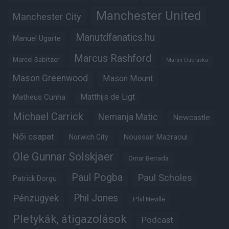
Manchester United
Manchester City
Manutdfanatics.hu
Manuel Ugarte
Marcus Rashford
Marcel Sabitzer
Martin Dubravka
Mason Greenwood
Mason Mount
Matheus Cunha
Matthijs de Ligt
Michael Carrick
Nemanja Matic
Newcastle
Női csapat
Noussair Mazraoui
Norwich City
Ole Gunnar Solskjaer
Omar Berrada
Paul Pogba
Paul Scholes
Patrick Dorgu
Phil Jones
Pénzügyek
Phil Neville
Pletykák, átigazolások
Podcast