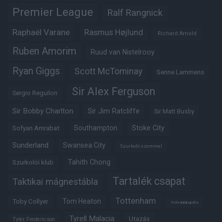
Premier League
Ralf Rangnick
Raphaël Varane
Rasmus Højlund
Richard Arnold
Ruben Amorim
Ruud van Nistelrooy
Ryan Giggs
Scott McTominay
Senne Lammens
Sir Alex Ferguson
Sergio Reguilon
Sir Bobby Charlton
Sir Jim Ratcliffe
Sir Matt Busby
Southampton
Stoke City
Sofyan Amrabat
Sunderland
Swansea City
Szurkoló szemmel
Tahith Chong
Szurkolói klub
Tartalék csapat
Taktikai mágnestábla
Tottenham
Tom Heaton
Toby Collyer
Trófeabibliográfia
Tyrell Malacia
Utazás
Tyler Fredericson