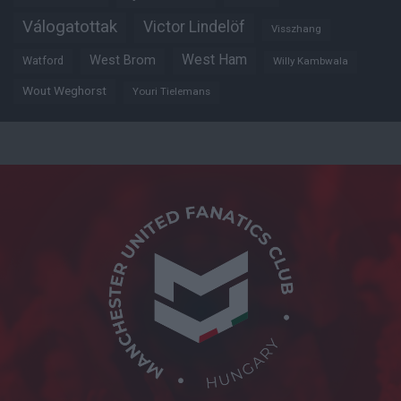
Válogatottak
Victor Lindelöf
Visszhang
West Ham
West Brom
Watford
Willy Kambwala
Wout Weghorst
Youri Tielemans