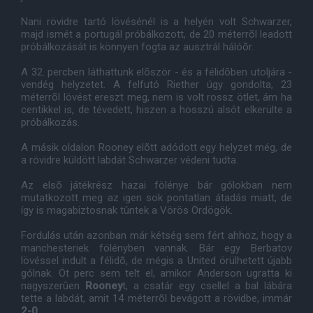
Nani rövidre tartó lövésénél is a helyén volt Schwarzer,
majd ismét a portugál próbálkozott, de 20 méterrõl leadott
próbálkozását is könnyen fogta az ausztrál hálóõr.
A 32. percben láthattunk elõször - és a félidõben utoljára -
vendég helyzetet. A felfutó Riether úgy gondolta, 23
méterrõl lövést ereszt meg, nem is volt rossz ötlet, ám ha
centikkel is, de tévedett, hiszen a hosszú alsót elkerülte a
próbálkozás.
A másik oldalon Rooney elõtt adódott egy helyzet még, de
a rövidre küldött labdát Schwarzer védeni tudta.
Az elsõ játékrész hazai fölénye bár gólokban nem
mutatkozott meg az igen sok pontatlan átadás miatt, de
így is magabiztosnak tûntek a Vörös Ördögök.
Fordulás után azonban már kétség sem fért ahhoz, hogy a
manchesteriek fölényben vannak. Bár egy Berbatov
lövéssel indult a félidõ, de mégis a United örülhetett újabb
gólnak. Öt perc sem telt el, amikor Anderson ugratta ki
nagyszerûen
Rooney
t, a csatár egy csellel a bal lábára
tette a labdát, amit 14 méterrõl bevágott a rövidbe, immár
2-0.