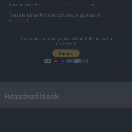
Kövess minket
Facebookon
,
Instagramon
és
YouTube-on
is!
Töltsd le a ManUtdFanatics.hu mobil applikációt
Androidra
és
iOS-re
!
Támogasd adományoddal a ManUtdFanatics.hu
működését!
Hozzászólások