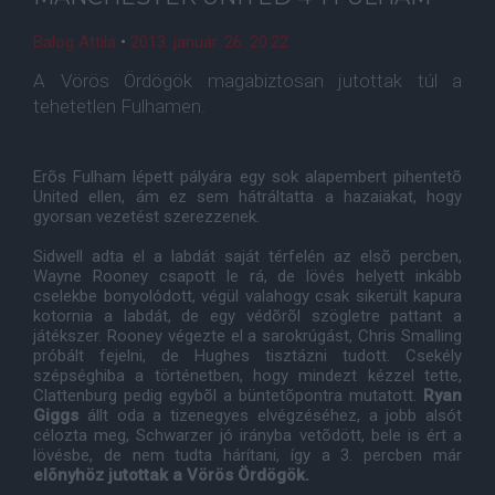
Balog Attila
•
2013. január. 26. 20:22
A Vörös Ördögök magabiztosan jutottak túl a
tehetetlen Fulhamen.
Erõs Fulham lépett pályára egy sok alapembert pihentetõ
United ellen, ám ez sem hátráltatta a hazaiakat, hogy
gyorsan vezetést szerezzenek.
Sidwell adta el a labdát saját térfelén az elsõ percben,
Wayne Rooney csapott le rá, de lövés helyett inkább
cselekbe bonyolódott, végül valahogy csak sikerült kapura
kotornia a labdát, de egy védõrõl szögletre pattant a
játékszer. Rooney végezte el a sarokrúgást, Chris Smalling
próbált fejelni, de Hughes tisztázni tudott. Csekély
szépséghiba a történetben, hogy mindezt kézzel tette,
Clattenburg pedig egybõl a büntetõpontra mutatott.
Ryan
Giggs
állt oda a tizenegyes elvégzéséhez, a jobb alsót
célozta meg, Schwarzer jó irányba vetõdött, bele is ért a
lövésbe, de nem tudta hárítani, így a 3. percben már
elõnyhöz jutottak a Vörös Ördögök.