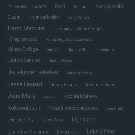
Fred
Gary Neville
Fulham
Felkészülési túra 2026
Glazer
Hannibal Mejbri
Harry Amass
Harry Maguire
Híres magyar Vörös Ördögök
Hónap játékosa
Hónap legjobbja szavazás
Hónap Ördöge
Ifjúsági BL
Hull City
Jack Butland
Jadon Sancho
Jason Wilcox
Játékosértékelés
Játékosprofilok
Jesse Lingard
Jonny Evans
Joshua Zirkzee
Juan Mata
Kobbie Mainoo
Karl Darlow
Kölcsönlesen
Közös meccsnézések
Lee Grant
Ligakupa
Leny Yoro
Leicester City
Luke Shaw
Lisandro Martinez
Liverpool