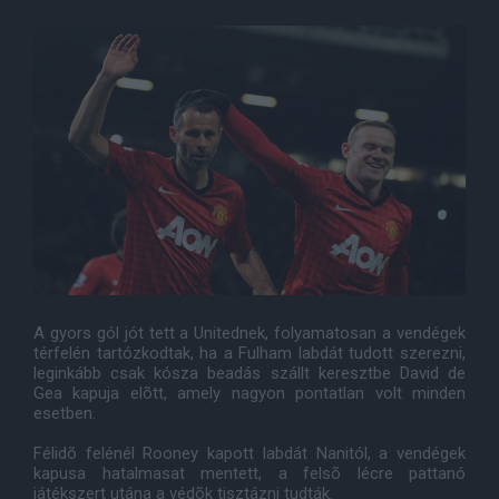
A gyors gól jót tett a Unitednek, folyamatosan a vendégek
térfelén tartózkodtak, ha a Fulham labdát tudott szerezni,
leginkább csak kósza beadás szállt keresztbe David de
Gea kapuja elõtt, amely nagyon pontatlan volt minden
esetben.
Félidõ felénél Rooney kapott labdát Nanitól, a vendégek
kapusa hatalmasat mentett, a felsõ lécre pattanó
játékszert utána a védõk tisztázni tudták.