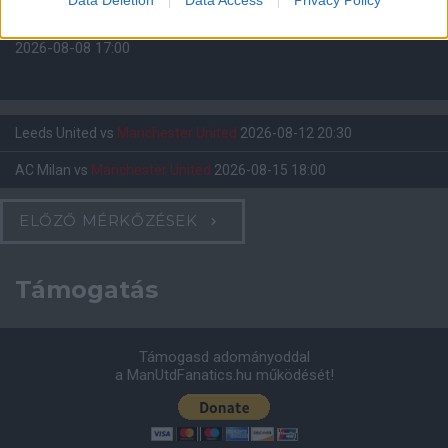
Felkészülési szezon 4. mérkőzés
Nya Ullevi, Göteborg
2026-08-08 17:00
Leeds United
vs
Manchester United
2026-08-12 20:30
AC Milan
vs
Manchester United
2026-08-15 18:00
ELŐZŐ MÉRKŐZÉSEK
Támogatás
Támogasd adományoddal
a ManUtdFanatics.hu működését!