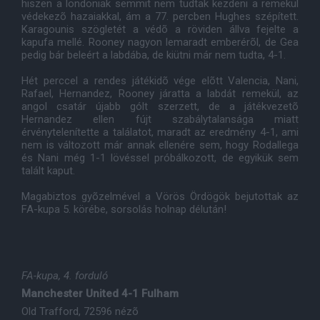
hiszen a londoniak semmit nem tudtak kezdeni a remekül
védekezõ hazaiakkal, ám a 77. percben Hughes szépített.
Karagounis szögletét a védõ a röviden állva fejelte a
kapufa mellé. Rooney nagyon lemaradt emberérõl, de Gea
pedig bár beleért a labdába, de kiütni már nem tudta, 4-1.
Hét perccel a rendes játékidõ vége elõtt Valencia, Nani,
Rafael, Hernandez, Rooney járatta a labdát remekül, az
angol csatár újabb gólt szerzett, de a játékvezetõ
Hernandez ellen fújt szabálytalansága miatt
érvénytelenítette a találatot, maradt az eredmény 4-1, ami
nem is változott már annak ellenére sem, hogy Rodallega
és Nani még 1-1 lövéssel próbálkozott, de egyikük sem
talált kaput.
Magabiztos gyõzelmével a Vörös Ördögök bejutottak az
FA-kupa 5. körébe, sorsolás holnap délután!
FA-kupa, 4. forduló
Manchester United 4-1 Fulham
Old Trafford, 72596 nézõ