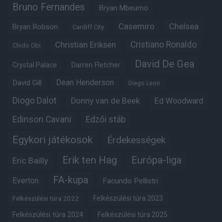
Bruno Fernandes
Bryan Mbeumo
Casemiro
Chelsea
Bryan Robson
Cardiff City
Christian Eriksen
Cristiano Ronaldo
Chido Obi
David De Gea
Crystal Palace
Darren Fletcher
Dean Henderson
David Gill
Diego Leon
Diogo Dalot
Donny van de Beek
Ed Woodward
Edinson Cavani
Edzői stáb
Egykori játékosok
Érdekességek
Erik ten Hag
Európa-liga
Eric Bailly
FA-kupa
Everton
Facundo Pellistri
Felkészülési túra 2022
Felkészülési túra 2023
Felkészülési túra 2024
Felkészülési túra 2025