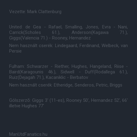
Vezette: Mark Clattenburg
United: de Gea - Rafael, Smalling, Jones, Evra - Nani,
Carrick(Scholes 61.), Anderson(Kagawa 71.),
Giggs(Valencia 71.) - Rooney, Hernandez
Nem használt cserék: Lindegaard, Ferdinand, Welbeck, van
Persie
Fulham: Schwarzer - Riether, Hughes, Hangeland, Riise -
Baird(Karagounis 46.), Sidwell - Duff(Rodallega 61.),
Ruiz(Dejagah 71.), Kacaniklic - Berbatov
Nem használt cserék: Etheridge, Senderos, Petric, Briggs
Gólszerzõ: Giggs 3' (11-es), Rooney 50', Hernandez 52', 66'
illetve Hughes 77'
ManUtdFanatics.hu