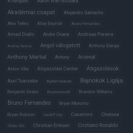
Aaron Wan-Bissaka
A hangadó
Akadémiai csapat
Alejandro Garnacho
Alex Telles
Altay Bayindir
Alvaro Fernandez
Amad Diallo
Andre Onana
Andreas Pereira
Angol válogatott
Anthony Elanga
Andrey Santos
Anthony Martial
Arsenal
Antony
Átigazolások
Átigazolási Center
Aston Villa
Bajnokok Ligája
Axel Tuanzebe
Ayden Heaven
Benjamin Sesko
Brandon Williams
Bournemouth
Bruno Fernandes
Bryan Mbeumo
Casemiro
Chelsea
Bryan Robson
Cardiff City
Christian Eriksen
Cristiano Ronaldo
Chido Obi