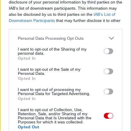
disclosure of your personal information by third parties on the
IAB’s list of downstream participants. This information may
also be disclosed by us to third parties on the
IAB’s List of
Downstream Participants
that may further disclose it to other
third parties.
Please note that this website/app uses one or more Google
Personal Data Processing Opt Outs
services and may gather and store information including but
not limited to your visit or usage behaviour. You may click to
I want to opt-out of the Sharing of my
personal data.
grant or deny consent to Google and its third-party tags to
Opted In
use your data for below specified purposes in below Google
consent section.
I want to opt-out of the Sale of my
Personal Data.
Opted In
I want to opt-out of processing my
Personal Data for Targeted Advertising.
Opted In
I want to opt-out of Collection, Use,
Retention, Sale, and/or Sharing of my
Personal Data that Is Unrelated with the
Purposes for which it was collected.
Opted Out