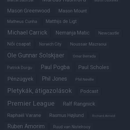
Marcel Sabitzer
Martin Dubravka
Mason Greenwood
Mason Mount
Matheus Cunha
Matthijs de Ligt
Michael Carrick
Nemanja Matic
Newcastle
Női csapat
Noussair Mazraoui
Norwich City
Ole Gunnar Solskjaer
Omar Berrada
Paul Pogba
Paul Scholes
Patrick Dorgu
Phil Jones
Pénzügyek
Phil Neville
Pletykák, átigazolások
Podcast
Premier League
Ralf Rangnick
Raphaël Varane
Rasmus Højlund
Richard Arnold
Ruben Amorim
Ruud van Nistelrooy