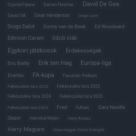
David De Gea
Crystal Palace
Darren Fletcher
Dean Henderson
David Gill
Diego Leon
Diogo Dalot
Donny van de Beek
Ed Woodward
Edinson Cavani
Edzői stáb
Egykori játékosok
Érdekességek
Erik ten Hag
Európa-liga
Eric Bailly
FA-kupa
Everton
Facundo Pellistri
Felkészülési túra 2022
Felkészülési túra 2023
Felkészülési túra 2024
Felkészülési túra 2025
Fred
Gary Neville
Fulham
Felkészülési túra 2026
Glazer
Hannibal Mejbri
Harry Amass
Harry Maguire
Híres magyar Vörös Ördögök