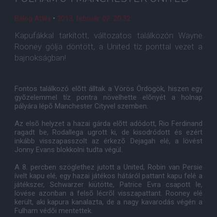
Balog Attila
•
2013. február. 02. 20:32
Kapufákkal tarkított, változatos találkozón Wayne
Rooney gólja döntött, a United tíz ponttal vezet a
bajnokságban!
Fontos találkozó elõtt álltak a Vörös Ördögök, hiszen egy
gyõzelemmel tíz pontra növelhette elõnyét a holnap
pályára lépõ Manchester Cityvel szemben.
Az elsõ helyzet a hazai gárda elõtt adódott, Rio Ferdinand
ragadt be, Rodallega ugrott ki, de kisodródott és ezért
inkább visszapasszolt az érkezõ Dejagah elé, a lövést
Jonny Evans blokkolni tudta végül.
A 8. percben szöglethez jutott a United, Robin van Persie
ívelt kapu elé, egy hazai játékos hátáról pattant kapu felé a
játékszer, Schwarzer kiütötte, Patrice Evra csapott le,
lövése azonban a felsõ lécrõl visszapattant. Rooney elé
került, aki kapura kanalazta, de a nagy kavarodás végén a
Fulham védõi mentettek.