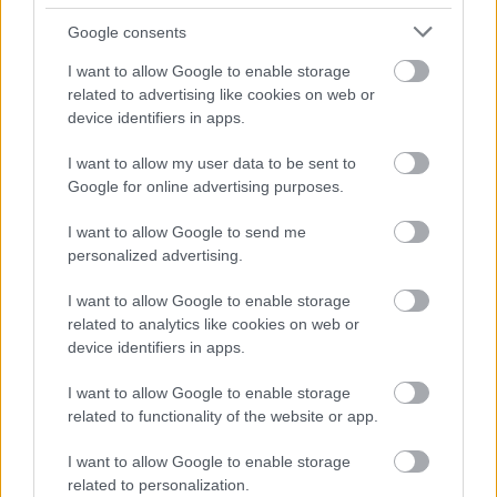
Google consents
I want to allow Google to enable storage
related to advertising like cookies on web or
device identifiers in apps.
I want to allow my user data to be sent to
Google for online advertising purposes.
Meccs Center
I want to allow Google to send me
personalized advertising.
I want to allow Google to enable storage
Leeds United
vs
Manchester
related to analytics like cookies on web or
device identifiers in apps.
United
I want to allow Google to enable storage
Felkészülési szezon 5. mérkőzés
related to functionality of the website or app.
Croke Park, Dublin
2026-08-12 20:30
I want to allow Google to enable storage
related to personalization.
2 nap 14 óra 53 perc 44 másodperc