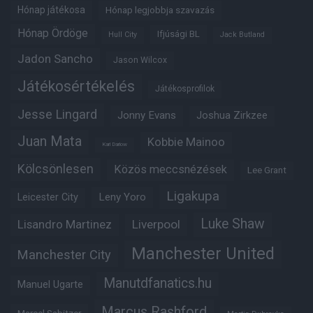
Hónap játékosa
Hónap legjobbja szavazás
Hónap Ördöge
Ifjúsági BL
Hull City
Jack Butland
Jadon Sancho
Jason Wilcox
Játékosértékelés
Játékosprofilok
Jesse Lingard
Jonny Evans
Joshua Zirkzee
Juan Mata
Kobbie Mainoo
Karl Darlow
Kölcsönlesen
Közös meccsnézések
Lee Grant
Ligakupa
Leny Yoro
Leicester City
Luke Shaw
Lisandro Martinez
Liverpool
Manchester United
Manchester City
Manutdfanatics.hu
Manuel Ugarte
Marcus Rashford