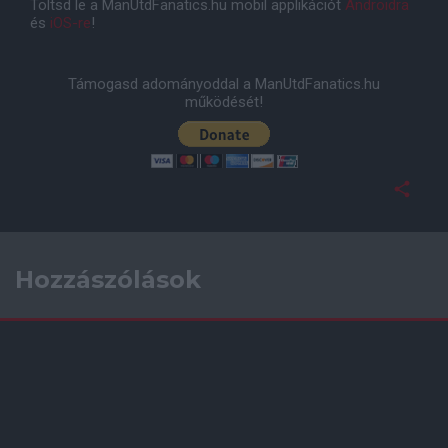
Töltsd le a ManUtdFanatics.hu mobil applikációt
Androidra
és
iOS-re
!
Támogasd adományoddal a ManUtdFanatics.hu
működését!
Hozzászólások