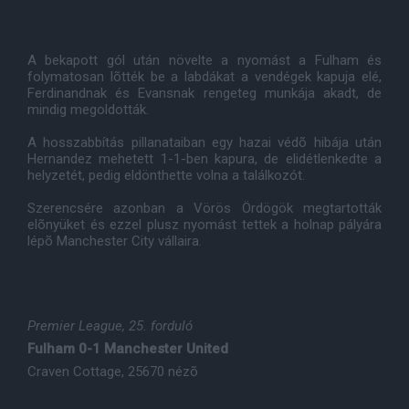
A bekapott gól után növelte a nyomást a Fulham és
folymatosan lõtték be a labdákat a vendégek kapuja elé,
Ferdinandnak és Evansnak rengeteg munkája akadt, de
mindig megoldották.
A hosszabbítás pillanataiban egy hazai védõ hibája után
Hernandez mehetett 1-1-ben kapura, de elidétlenkedte a
helyzetét, pedig eldönthette volna a találkozót.
Szerencsére azonban a Vörös Ördögök megtartották
elõnyüket és ezzel plusz nyomást tettek a holnap pályára
lépõ Manchester City vállaira.
Premier League, 25. forduló
Fulham 0-1 Manchester United
Craven Cottage, 25670 nézõ