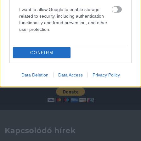
I want to allow Google to enable storage
related to security, including authentication
AC Milan
vs
Manchester United
2026-08-15 18:00
functionality and fraud prevention, and other
user protection.
ELŐZŐ MÉRKŐZÉSEK
Támogatás
CONFIRM
Data Deletion
Data Access
Privacy Policy
Támogasd adományoddal
a ManUtdFanatics.hu működését!
Kapcsolódó hírek