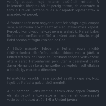
vendég csapat, majd hirtelen elsötétült minden. A
kellemetlen közjáték bõ öt percig tartott, de visszatért a
fény a Craven Cottage-re és a csapatok lejátszhatták a
maradék két percet.
A fordulás után nem nagyon tudott felpörögni egyik csapat
sem, a színvonal sokat esett az elsõ játékrészhez képest.
Percekig komolyabb helyzet nem is alakult ki, Rafael balos
lövése volt említésre méltó a szünet után elõször, majd
Baird bombáját fogta kiválóan de Gea.
A félidõ második felében a Fulham egyre inkább
felülkerekedett ellenfelén, sokkal többet volt a játék a
United térfelén, de Evans és Ferdinand csodás védekezése
állta a sarat. Hetvenhárom perc után a csereként beálló
Javier Hernandez került helyzetbe, de képtelen volt eltalálni
a labdát, így maradt a döntetlen.
Pillanatokkal késõbb hazai szöglet szállt a kapu elé, Ruiz
fejelt, de Rafael a gólvonalról mentett.
A 79. percben Evans ívelt bal szélen elõre éppen
Rooney
elé, aki betört a tizenhatosra, majd remek csavarással
vette be a hosszú alsót,
1-0 a United javára!