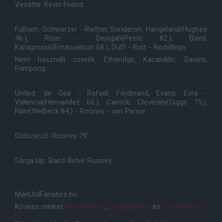
Vezette: Kevin Friend
Fulham: Schwarzer - Riether, Senderon, Hangeland(Hughes
46.), Riise - Dejagah(Petric 82.), Baird,
Karagounis(Emanuelson 68.), Duff - Ruiz - Rodallega
Nem használt cserék: Etheridge, Kacaniklic, Davies,
Frimpong
United: de Gea - Rafael, Ferdinand, Evans, Evra -
Valencia(Hernandez 66.), Carrick, Cleverley(Giggs 75.),
Nani(Welbeck 84.) - Rooney - van Persie
Gólszerzõ: Rooney 79'
Sárga lap: Baird illetve Rooney
ManUtdFanatics.hu
Kövess minket
Facebookon
,
Instagramon
és
YouTube-on
is!