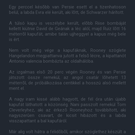
Egy perccel késõbb van Persie esett el a tizenhatoson
belül, a labda Evra elé került, aki lõtt, de Schwarzer hárított.
A túlsó kapu is veszélybe került, elõbb Riise bombáját
kellett kiütnie David de Geának a léc alól, majd Ruiz lõtt 16
méterrõl kapufát, amibe talán ujjheggyel a kapus még bele
is ért.
Nem volt még vége a kapufáknak, Rooney szöglete
Hangelandon megpattanva jutott a felsõ lécre, a kipattanót
Antonio valencia bombázta az oldalhálóba.
Az izgalmas elsõ 20 perc végén Rooney és van Persie
játszott össze remekül, az angol csatár lõhetett 13
méterrõl, de próbálkozása centikkel a hosszú alsó mellett
ment el.
A nagy iram kissé alább hagyott, de fél óra után újabb
kapufát láthatott a közönség. Nani passzolt remekül Tom
Cleverleyhez, aki az érkezõ Rooneyhoz továbbított, aki
nagyszerûen csavart, de kicsit hibázott és a labda
visszapattant a bal kapufáról.
Már alig volt hátra a félidõbõl, amikor szöglethez készült a