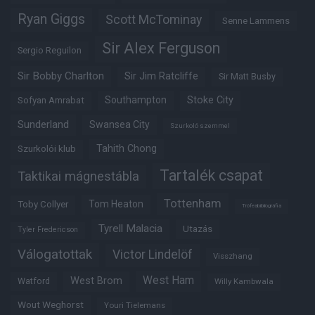
Ryan Giggs
Scott McTominay
Senne Lammens
Sir Alex Ferguson
Sergio Reguilon
Sir Bobby Charlton
Sir Jim Ratcliffe
Sir Matt Busby
Southampton
Stoke City
Sofyan Amrabat
Sunderland
Swansea City
Szurkoló szemmel
Tahith Chong
Szurkolói klub
Tartalék csapat
Taktikai mágnestábla
Tottenham
Tom Heaton
Toby Collyer
Trófeabibliográfia
Tyrell Malacia
Utazás
Tyler Fredericson
Válogatottak
Victor Lindelöf
Visszhang
West Ham
West Brom
Watford
Willy Kambwala
Wout Weghorst
Youri Tielemans