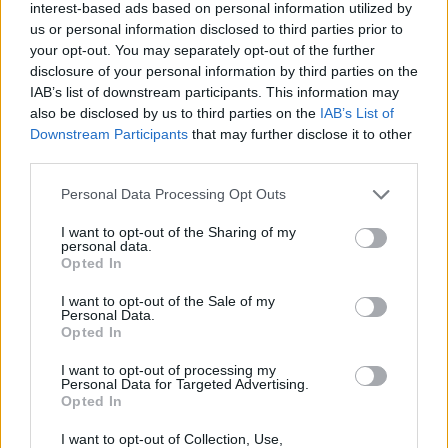
interest-based ads based on personal information utilized by
us or personal information disclosed to third parties prior to
your opt-out. You may separately opt-out of the further
disclosure of your personal information by third parties on the
IAB’s list of downstream participants. This information may
also be disclosed by us to third parties on the
IAB’s List of
Downstream Participants
that may further disclose it to other
third parties.
Please note that this website/app uses one or more Google
Personal Data Processing Opt Outs
services and may gather and store information including but
not limited to your visit or usage behaviour. You may click to
I want to opt-out of the Sharing of my
personal data.
grant or deny consent to Google and its third-party tags to
Opted In
use your data for below specified purposes in below Google
consent section.
I want to opt-out of the Sale of my
Personal Data.
Meccs Center
Opted In
I want to opt-out of processing my
Personal Data for Targeted Advertising.
Paris Saint-Germain
vs
Opted In
Manchester United
I want to opt-out of Collection, Use,