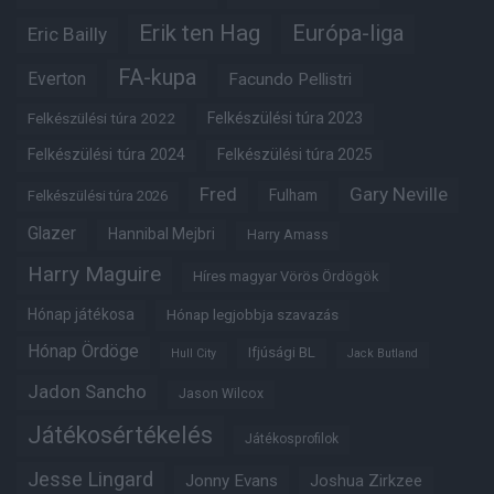
Erik ten Hag
Európa-liga
Eric Bailly
FA-kupa
Everton
Facundo Pellistri
Felkészülési túra 2022
Felkészülési túra 2023
Felkészülési túra 2024
Felkészülési túra 2025
Fred
Gary Neville
Fulham
Felkészülési túra 2026
Glazer
Hannibal Mejbri
Harry Amass
Harry Maguire
Híres magyar Vörös Ördögök
Hónap játékosa
Hónap legjobbja szavazás
Hónap Ördöge
Ifjúsági BL
Hull City
Jack Butland
Jadon Sancho
Jason Wilcox
Játékosértékelés
Játékosprofilok
Jesse Lingard
Jonny Evans
Joshua Zirkzee