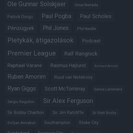
Ole Gunnar Solskjaer
Omar Berrada
Paul Pogba
Paul Scholes
Patrick Dorgu
Phil Jones
Pénzügyek
Phil Neville
Pletykák, átigazolások
Podcast
Premier League
Ralf Rangnick
Raphaël Varane
Rasmus Højlund
Richard Arnold
Ruben Amorim
Ruud van Nistelrooy
Ryan Giggs
Scott McTominay
Senne Lammens
Sir Alex Ferguson
Sergio Reguilon
Sir Bobby Charlton
Sir Jim Ratcliffe
Sir Matt Busby
Southampton
Stoke City
Sofyan Amrabat