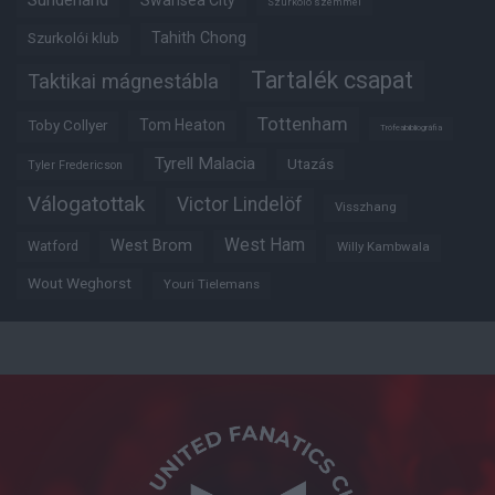
Sunderland
Swansea City
Szurkoló szemmel
Tahith Chong
Szurkolói klub
Tartalék csapat
Taktikai mágnestábla
Tottenham
Tom Heaton
Toby Collyer
Trófeabibliográfia
Tyrell Malacia
Utazás
Tyler Fredericson
Válogatottak
Victor Lindelöf
Visszhang
West Ham
West Brom
Watford
Willy Kambwala
Wout Weghorst
Youri Tielemans