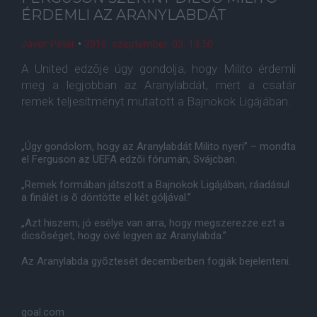
ÉRDEMLI AZ ARANYLABDÁT
Jávor Péter
•
2010. szeptember. 03. 13:50
A United edzõje úgy gondolja, hogy Milito érdemli
meg a legjobban az Aranylabdát, mert a csatár
remek teljesítményt mutatott a Bajnokok Ligájában.
„Úgy gondolom, hogy az Aranylabdát Milito nyeri” – mondta
el Ferguson az UEFA edzõi fórumán, Svájcban.
„Remek formában játszott a Bajnokok Ligájában, ráadásul
a finálét is õ döntötte el két góljával.”
„Azt hiszem, jó esélye van arra, hogy megszerezze ezt a
dicsõséget, hogy övé legyen az Aranylabda.”
Az Aranylabda gyõztesét decemberben fogják bejelenteni.
goal.com