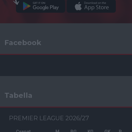
Facebook
Tabella
PREMIER LEAGUE 2026/27
Csapat
M
RG
KG
GK
P