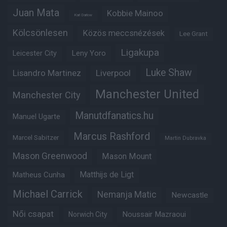
Juan Mata
Kobbie Mainoo
Karl Darlow
Kölcsönlesen
Közös meccsnézések
Lee Grant
Ligakupa
Leny Yoro
Leicester City
Luke Shaw
Lisandro Martinez
Liverpool
Manchester United
Manchester City
Manutdfanatics.hu
Manuel Ugarte
Marcus Rashford
Marcel Sabitzer
Martin Dubravka
Mason Greenwood
Mason Mount
Matheus Cunha
Matthijs de Ligt
Michael Carrick
Nemanja Matic
Newcastle
Női csapat
Noussair Mazraoui
Norwich City