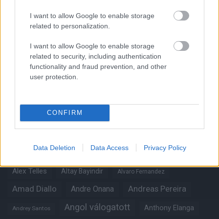
I want to allow Google to enable storage
related to personalization.
Kapcsolódó hírek
I want to allow Google to enable storage
related to security, including authentication
functionality and fraud prevention, and other
user protection.
Címkék
CONFIRM
Aaron Wan-Bissaka
A hangadó
Data Deletion
Data Access
Privacy Policy
Akadémiai csapat
Alejandro Garnacho
Alex Telles
Altay Bayindir
Alvaro Fernandez
Amad Diallo
Andre Onana
Andreas Pereira
Angol válogatott
Anthony Elanga
Andrey Santos