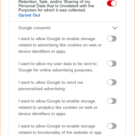
Retention, Sale, and/or Sharing of my
Personal Data that Is Unrelated with the
Felkészülési szezon 4. mérkőzés
Purposes for which it was collected.
Nya Ullevi, Göteborg
Opted Out
2026-08-08 17:00
Google consents
I want to allow Google to enable storage
Leeds United
vs
Manchester United
2026-08-12 20:30
related to advertising like cookies on web or
device identifiers in apps.
AC Milan
vs
Manchester United
2026-08-15 18:00
I want to allow my user data to be sent to
Google for online advertising purposes.
ELŐZŐ MÉRKŐZÉSEK
I want to allow Google to send me
personalized advertising.
Támogatás
I want to allow Google to enable storage
related to analytics like cookies on web or
Támogasd adományoddal
device identifiers in apps.
a ManUtdFanatics.hu működését!
I want to allow Google to enable storage
related to functionality of the website or app.