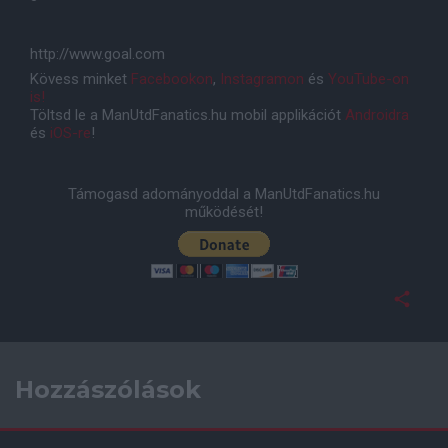
http://www.goal.com
Kövess minket
Facebookon
,
Instagramon
és
YouTube-on
is!
Töltsd le a ManUtdFanatics.hu mobil applikációt
Androidra
és
iOS-re
!
Támogasd adományoddal a ManUtdFanatics.hu
működését!
Hozzászólások