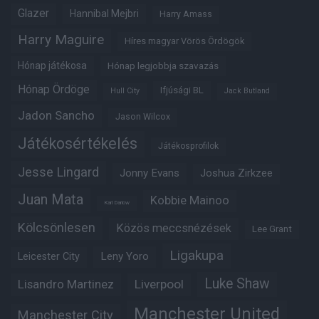
Glazer
Hannibal Mejbri
Harry Amass
Harry Maguire
Híres magyar Vörös Ördögök
Hónap játékosa
Hónap legjobbja szavazás
Hónap Ördöge
Ifjúsági BL
Hull City
Jack Butland
Jadon Sancho
Jason Wilcox
Játékosértékelés
Játékosprofilok
Jesse Lingard
Jonny Evans
Joshua Zirkzee
Juan Mata
Kobbie Mainoo
Karl Darlow
Kölcsönlesen
Közös meccsnézések
Lee Grant
Ligakupa
Leny Yoro
Leicester City
Luke Shaw
Lisandro Martinez
Liverpool
Manchester United
Manchester City