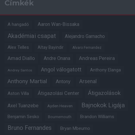
Címkék
Aaron Wan-Bissaka
A hangadó
Akadémiai csapat
Alejandro Garnacho
Alex Telles
Altay Bayindir
Alvaro Fernandez
Amad Diallo
Andre Onana
Andreas Pereira
Angol válogatott
Anthony Elanga
Andrey Santos
Anthony Martial
Arsenal
Antony
Átigazolások
Átigazolási Center
Aston Villa
Bajnokok Ligája
Axel Tuanzebe
Ayden Heaven
Benjamin Sesko
Brandon Williams
Bournemouth
Bruno Fernandes
Bryan Mbeumo