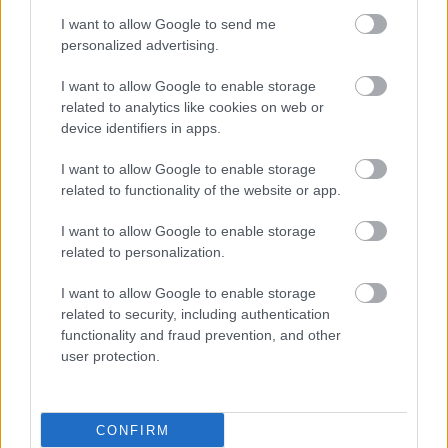
I want to allow Google to send me
Kapcsolódó hírek
personalized advertising.
I want to allow Google to enable storage
DAVID DE GEA
related to analytics like cookies on web or
device identifiers in apps.
I want to allow Google to enable storage
related to functionality of the website or app.
DE GEA: CARRICK CSODÁS
MUNKÁT VÉGEZ
I want to allow Google to enable storage
related to personalization.
I want to allow Google to enable storage
related to security, including authentication
functionality and fraud prevention, and other
user protection.
DE GEA TÁMOGATÓ
ÜZENETE AZ ARSENAL
MECCS ELŐTT
CONFIRM