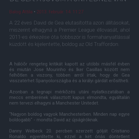
Balog Attila
•
2013. február. 14. 11:27
A 22 éves David de Gea elutasította azon állításokat,
miszerint elhagyná a Premier League éllovasát, ahol
2011-es érkezése óta többször is formahanyatlással
küzdött és kijelentette, boldog az Old Traffordon.
A hálóõr rengeteg kritikát kapott az utóbbi másfél évben
és miután Jose Mourinho és Iker Casillas között nem
felhõtlen a viszony, többen arról írtak, hogy de Gea
visszatérhet Spanyolországba és a királyi gárdát erõsítheti.
Azonban a tegnapi mérkõzés utáni nyilatkozatában a
meccs emberének választott kapus elmondta, egyáltalán
nem tervezi elhagyni a Manchester Unitedet.
"Nagyon boldog vagyok Manchesterben. Minden nap egyre
boldogabb" - mondta David az újságíróknak.
Danny Welbeck 20. percben szerzett gólját Cristiano
Ronaldo egyenlítette ki, ezzel a két óriás döntetlent