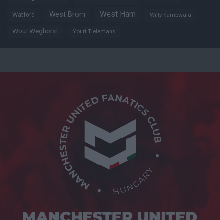
West Ham
West Brom
Watford
Willy Kambwala
Wout Weghorst
Youri Tielemans