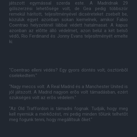
játszott egymással szerda este. A Madridnak 29
gólszerzési lehetõsége volt, de Gea pedig többször
remekül hárított, teljesítményével dicséreteket zsebelt be,
közülük egyet azonban sokan kiemelnek, amikor Fabio
Coentrao helyzeténél lábbal védett hatalmasat. A kapus
azonban az elõtte álló védelmet, azon belül a két belsõ
védõ, Rio Ferdinand és Jonny Evans teljesítményét emelte
ki.
"Coentrao elleni védés? Egy gyors döntés volt, ösztönbõl
cselekedtem."
"Nagy meccs volt. A Real Madrid és a Manchester United is
jól játszott. A Madrid nagyon erõs volt támadásban, ezért
szükséges volt az erõs védelem."
"Az Old Traffordon is támadni fognak. Tudják, hogy meg
kell nyerniük a mérkõzést, mi pedig minden tõlünk telhetõt
meg fogunk tenni, hogy megállítsuk õket."