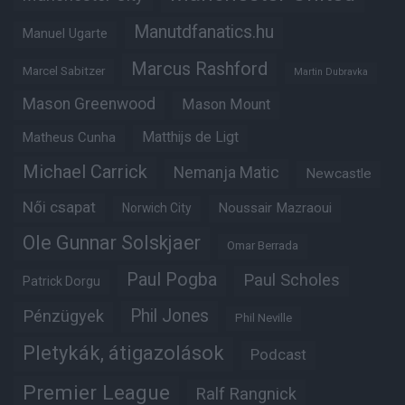
Manutdfanatics.hu
Manuel Ugarte
Marcus Rashford
Marcel Sabitzer
Martin Dubravka
Mason Greenwood
Mason Mount
Matheus Cunha
Matthijs de Ligt
Michael Carrick
Nemanja Matic
Newcastle
Női csapat
Noussair Mazraoui
Norwich City
Ole Gunnar Solskjaer
Omar Berrada
Paul Pogba
Paul Scholes
Patrick Dorgu
Phil Jones
Pénzügyek
Phil Neville
Pletykák, átigazolások
Podcast
Premier League
Ralf Rangnick