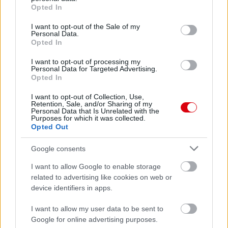
grant or deny consent to Google and its third-party tags to
Croke Park, Dublin
Opted In
use your data for below specified purposes in below Google
2026-08-12 20:30
consent section.
I want to opt-out of the Sale of my
Personal Data.
2 nap 12 óra 51 perc 55 másodperc
Opted In
I want to opt-out of processing my
AC Milan
vs
Manchester United
2026-08-15 18:00
Personal Data for Targeted Advertising.
Opted In
ELŐZŐ MÉRKŐZÉSEK
I want to opt-out of Collection, Use,
Retention, Sale, and/or Sharing of my
Personal Data that Is Unrelated with the
Purposes for which it was collected.
Támogatás
Opted Out
Google consents
Támogasd adományoddal
I want to allow Google to enable storage
a ManUtdFanatics.hu működését!
related to advertising like cookies on web or
device identifiers in apps.
I want to allow my user data to be sent to
Google for online advertising purposes.