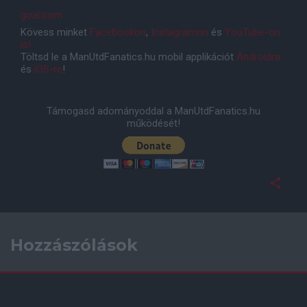
goal.com
Kövess minket
Facebookon
,
Instagramon
és
YouTube-on
is!
Töltsd le a ManUtdFanatics.hu mobil applikációt
Androidra
és
iOS-re
!
Támogasd adományoddal a ManUtdFanatics.hu
működését!
Hozzászólások