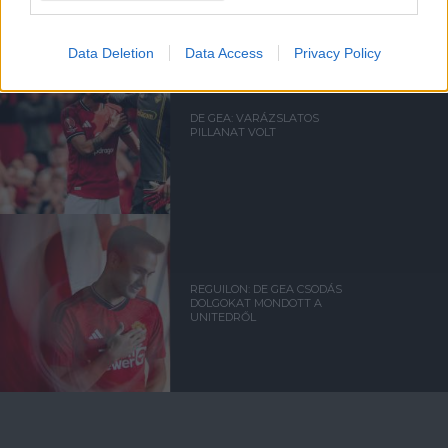
Data Deletion
Data Access
Privacy Policy
DE GEA: VARÁZSLATOS
PILLANAT VOLT
REGUILON: DE GEA CSODÁS
DOLGOKAT MONDOTT A
UNITEDRŐL