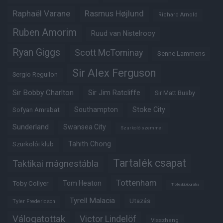
Raphaël Varane
Rasmus Højlund
Richard Arnold
Ruben Amorim
Ruud van Nistelrooy
Ryan Giggs
Scott McTominay
Senne Lammens
Sir Alex Ferguson
Sergio Reguilon
Sir Bobby Charlton
Sir Jim Ratcliffe
Sir Matt Busby
Southampton
Stoke City
Sofyan Amrabat
Sunderland
Swansea City
Szurkoló szemmel
Tahith Chong
Szurkolói klub
Tartalék csapat
Taktikai mágnestábla
Tottenham
Tom Heaton
Toby Collyer
Trófeabibliográfia
Tyrell Malacia
Utazás
Tyler Fredericson
Válogatottak
Victor Lindelöf
Visszhang