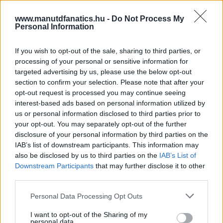
www.manutdfanatics.hu -
Do Not Process My
Personal Information
If you wish to opt-out of the sale, sharing to third parties, or
processing of your personal or sensitive information for
targeted advertising by us, please use the below opt-out
section to confirm your selection. Please note that after your
opt-out request is processed you may continue seeing
interest-based ads based on personal information utilized by
us or personal information disclosed to third parties prior to
your opt-out. You may separately opt-out of the further
disclosure of your personal information by third parties on the
Meccs Center
IAB’s list of downstream participants. This information may
also be disclosed by us to third parties on the
IAB’s List of
Downstream Participants
that may further disclose it to other
third parties.
Leeds United
vs
Manchester
Please note that this website/app uses one or more Google
Personal Data Processing Opt Outs
United
services and may gather and store information including but
not limited to your visit or usage behaviour. You may click to
I want to opt-out of the Sharing of my
Felkészülési szezon 5. mérkőzés
personal data.