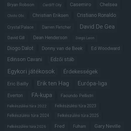
Casemiro
Chelsea
Bryan Robson
Cardiff City
Christian Eriksen
Cristiano Ronaldo
Chido Obi
David De Gea
Crystal Palace
Darren Fletcher
Dean Henderson
David Gill
Diego Leon
Diogo Dalot
Donny van de Beek
Ed Woodward
Edinson Cavani
Edzői stáb
Egykori játékosok
Érdekességek
Erik ten Hag
Európa-liga
Eric Bailly
FA-kupa
Everton
Facundo Pellistri
Felkészülési túra 2022
Felkészülési túra 2023
Felkészülési túra 2024
Felkészülési túra 2025
Fred
Gary Neville
Fulham
Felkészülési túra 2026