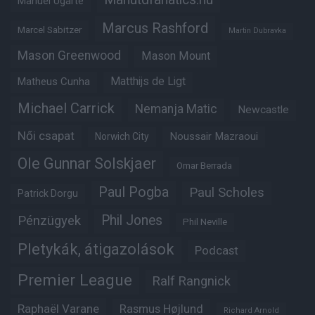
Manuel Ugarte
Marcus Rashford
Marcel Sabitzer
Martin Dubravka
Mason Greenwood
Mason Mount
Matheus Cunha
Matthijs de Ligt
Michael Carrick
Nemanja Matic
Newcastle
Női csapat
Noussair Mazraoui
Norwich City
Ole Gunnar Solskjaer
Omar Berrada
Paul Pogba
Paul Scholes
Patrick Dorgu
Phil Jones
Pénzügyek
Phil Neville
Pletykák, átigazolások
Podcast
Premier League
Ralf Rangnick
Raphaël Varane
Rasmus Højlund
Richard Arnold