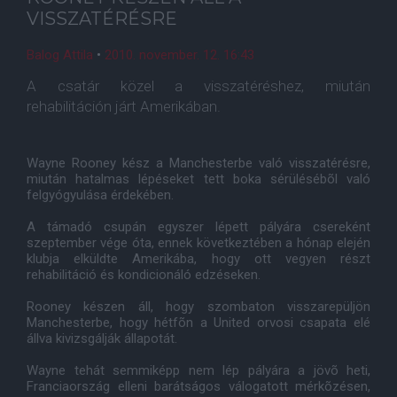
VISSZATÉRÉSRE
Balog Attila
•
2010. november. 12. 16:43
A csatár közel a visszatéréshez, miután
rehabilitáción járt Amerikában.
Wayne Rooney kész a Manchesterbe való visszatérésre,
miután hatalmas lépéseket tett boka sérülésébõl való
felgyógyulása érdekében.
A támadó csupán egyszer lépett pályára csereként
szeptember vége óta, ennek következtében a hónap elején
klubja elküldte Amerikába, hogy ott vegyen részt
rehabilitáció és kondicionáló edzéseken.
Rooney készen áll, hogy szombaton visszarepüljön
Manchesterbe, hogy hétfõn a United orvosi csapata elé
állva kivizsgálják állapotát.
Wayne tehát semmiképp nem lép pályára a jövõ heti,
Franciaország elleni barátságos válogatott mérkõzésen,