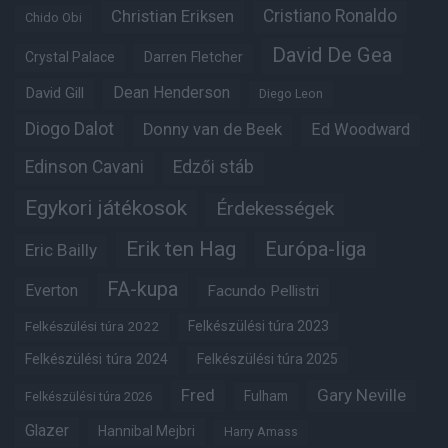
Christian Eriksen
Cristiano Ronaldo
Chido Obi
David De Gea
Crystal Palace
Darren Fletcher
Dean Henderson
David Gill
Diego Leon
Diogo Dalot
Donny van de Beek
Ed Woodward
Edinson Cavani
Edzői stáb
Egykori játékosok
Érdekességek
Erik ten Hag
Európa-liga
Eric Bailly
FA-kupa
Everton
Facundo Pellistri
Felkészülési túra 2022
Felkészülési túra 2023
Felkészülési túra 2024
Felkészülési túra 2025
Fred
Gary Neville
Fulham
Felkészülési túra 2026
Glazer
Hannibal Mejbri
Harry Amass