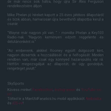
de már nincs sok hátra, hogy újra Sir Alex Ferguson
rendelkezésére álljon.
Mike Phelan jó híreket kapott a 25 éves játékos állapotáról
és bízik abban, hamarosan újra bevethetõ állapotba kerül a
csatár.
"Wayne már nagyon jól van. " - mondta Phelan a Key103
Radio-nak. "Nagyon keményen edzett reggelente és
délutánonként is."
"Az embereink, akikkel Rooney együtt dolgozott kint,
nagyon dícsérték a hozzáállását és a felfogását. Minden
rendben van, már csak egy könnyed hazarepülés vár rá.
Hétfõn megvizsgáljuk az állapotát, de úgy gondoljuk,
rengeteget javult."
SkySports
Kövess minket
Facebookon
,
Instagramon
és
YouTube-on
is!
Töltsd le a ManUtdFanatics.hu mobil applikációt
Androidra
és
iOS-re
!