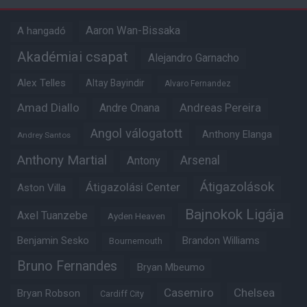
Aaron Wan-Bissaka
A hangadó
Akadémiai csapat
Alejandro Garnacho
Alex Telles
Altay Bayindir
Alvaro Fernandez
Amad Diallo
Andre Onana
Andreas Pereira
Angol válogatott
Anthony Elanga
Andrey Santos
Anthony Martial
Arsenal
Antony
Átigazolások
Átigazolási Center
Aston Villa
Bajnokok Ligája
Axel Tuanzebe
Ayden Heaven
Benjamin Sesko
Brandon Williams
Bournemouth
Bruno Fernandes
Bryan Mbeumo
Casemiro
Chelsea
Bryan Robson
Cardiff City