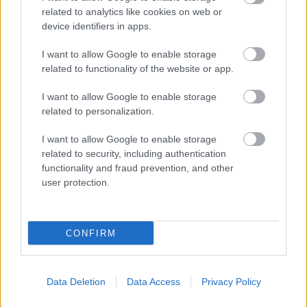
MANCHESTER UNITED
related to analytics like cookies on web or
device identifiers in apps.
I want to allow Google to enable storage
related to functionality of the website or app.
CARRICKET FOGJA AJÁNLANI
A VEZETŐSÉG RATCLIFFE-
NEK
I want to allow Google to enable storage
related to personalization.
I want to allow Google to enable storage
related to security, including authentication
functionality and fraud prevention, and other
user protection.
SIR DAVE BRAILSFORD
TÁVOZOTT AZ
IGAZGATÓSÁGBÓL
CONFIRM
Data Deletion
Data Access
Privacy Policy
PREMIER LEAGUE