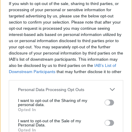
If you wish to opt-out of the sale, sharing to third parties, or
processing of your personal or sensitive information for
targeted advertising by us, please use the below opt-out
section to confirm your selection. Please note that after your
opt-out request is processed you may continue seeing
interest-based ads based on personal information utilized by
us or personal information disclosed to third parties prior to
Meccs Center
your opt-out. You may separately opt-out of the further
disclosure of your personal information by third parties on the
IAB’s list of downstream participants. This information may
also be disclosed by us to third parties on the
IAB’s List of
Paris Saint-Germain
vs
Downstream Participants
that may further disclose it to other
third parties.
Manchester United
Please note that this website/app uses one or more Google
Personal Data Processing Opt Outs
Felkészülési szezon 4. mérkőzés
services and may gather and store information including but
Nya Ullevi, Göteborg
not limited to your visit or usage behaviour. You may click to
I want to opt-out of the Sharing of my
2026-08-08 17:00
personal data.
grant or deny consent to Google and its third-party tags to
Opted In
use your data for below specified purposes in below Google
1 nap 17 óra 9 perc 50 másodperc
consent section.
I want to opt-out of the Sale of my
Personal Data.
Opted In
Leeds United
vs
Manchester United
2026-08-12 20:30