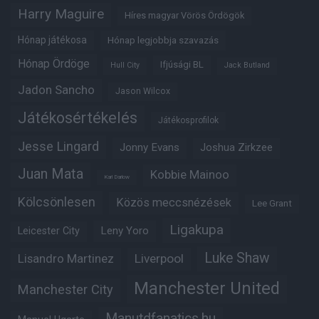
Harry Maguire
Híres magyar Vörös Ördögök
Hónap játékosa
Hónap legjobbja szavazás
Hónap Ördöge
Ifjúsági BL
Hull City
Jack Butland
Jadon Sancho
Jason Wilcox
Játékosértékelés
Játékosprofilok
Jesse Lingard
Jonny Evans
Joshua Zirkzee
Juan Mata
Kobbie Mainoo
Karl Darlow
Kölcsönlesen
Közös meccsnézések
Lee Grant
Ligakupa
Leny Yoro
Leicester City
Luke Shaw
Lisandro Martinez
Liverpool
Manchester United
Manchester City
Manutdfanatics.hu