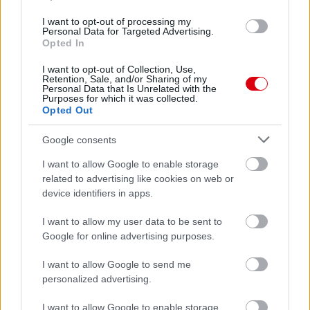
I want to opt-out of processing my
AC Milan
vs
Manchester United
2026-08-15 18:00
Personal Data for Targeted Advertising.
Opted In
ELŐZŐ MÉRKŐZÉSEK
I want to opt-out of Collection, Use,
Retention, Sale, and/or Sharing of my
Personal Data that Is Unrelated with the
Purposes for which it was collected.
Támogatás
Opted Out
Google consents
Támogasd adományoddal
I want to allow Google to enable storage
a ManUtdFanatics.hu működését!
related to advertising like cookies on web or
device identifiers in apps.
I want to allow my user data to be sent to
Google for online advertising purposes.
I want to allow Google to send me
Kapcsolódó hírek
personalized advertising.
I want to allow Google to enable storage