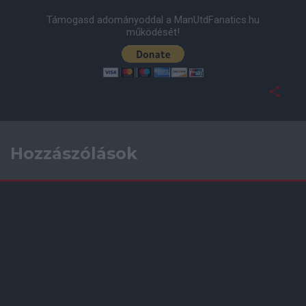
Támogasd adományoddal a ManUtdFanatics.hu
működését!
Hozzászólások