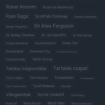
Ruben Amorim
Ruud van Nistelrooy
Ryan Giggs
Scott McTominay
Senne Lammens
Sir Alex Ferguson
Sergio Reguilon
Sir Bobby Charlton
Sir Jim Ratcliffe
Sir Matt Busby
Southampton
Stoke City
Sofyan Amrabat
Sunderland
Swansea City
Szurkoló szemmel
Tahith Chong
Szurkolói klub
Tartalék csapat
Taktikai mágnestábla
Tottenham
Tom Heaton
Toby Collyer
Trófeabibliográfia
Tyrell Malacia
Utazás
Tyler Fredericson
Válogatottak
Victor Lindelöf
Visszhang
West Ham
West Brom
Watford
Willy Kambwala