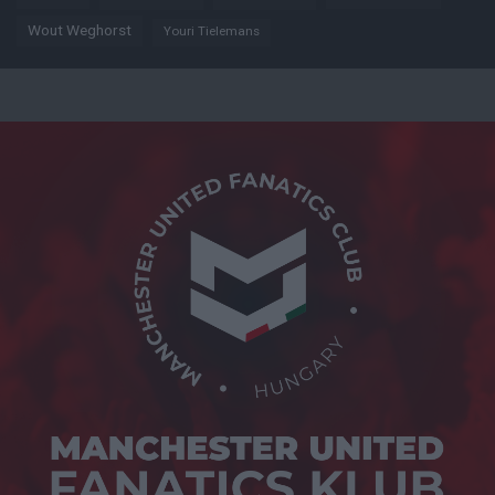
Wout Weghorst
Youri Tielemans