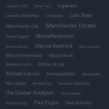
Ligakupa
Leny Yoro
Leicester City
Luke Shaw
Lisandro Martinez
Liverpool
Manchester United
Manchester City
Manutdfanatics.hu
Manuel Ugarte
Marcus Rashford
Marcel Sabitzer
Martin Dubravka
Mason Greenwood
Mason Mount
Matheus Cunha
Matthijs de Ligt
Michael Carrick
Nemanja Matic
Newcastle
Női csapat
Noussair Mazraoui
Norwich City
Ole Gunnar Solskjaer
Omar Berrada
Paul Pogba
Paul Scholes
Patrick Dorgu