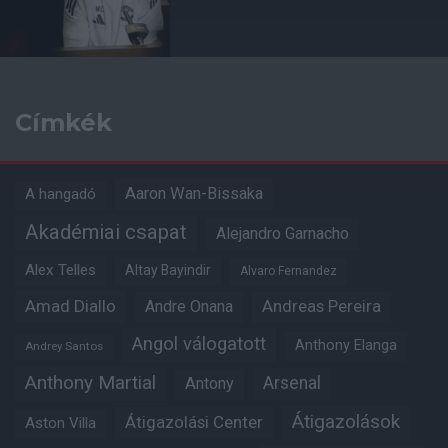
Címkék
Aaron Wan-Bissaka
A hangadó
Akadémiai csapat
Alejandro Garnacho
Alex Telles
Altay Bayindir
Alvaro Fernandez
Amad Diallo
Andre Onana
Andreas Pereira
Angol válogatott
Anthony Elanga
Andrey Santos
Anthony Martial
Arsenal
Antony
Átigazolások
Átigazolási Center
Aston Villa