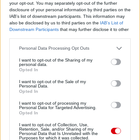
your opt-out. You may separately opt-out of the further
Manchester United
disclosure of your personal information by third parties on the
IAB’s list of downstream participants. This information may
Felkészülési szezon 4. mérkőzés
also be disclosed by us to third parties on the
IAB’s List of
Nya Ullevi, Göteborg
Downstream Participants
that may further disclose it to other
2026-08-08 17:00
third parties.
Please note that this website/app uses one or more Google
0 nap 21 óra 25 perc 36 másodperc
Personal Data Processing Opt Outs
services and may gather and store information including but
not limited to your visit or usage behaviour. You may click to
I want to opt-out of the Sharing of my
personal data.
Leeds United
vs
Manchester United
2026-08-12 20:30
grant or deny consent to Google and its third-party tags to
Opted In
use your data for below specified purposes in below Google
AC Milan
vs
Manchester United
2026-08-15 18:00
consent section.
I want to opt-out of the Sale of my
Personal Data.
Opted In
ELŐZŐ MÉRKŐZÉSEK
I want to opt-out of processing my
Personal Data for Targeted Advertising.
Támogatás
Opted In
I want to opt-out of Collection, Use,
Retention, Sale, and/or Sharing of my
Personal Data that Is Unrelated with the
Támogasd adományoddal
Purposes for which it was collected.