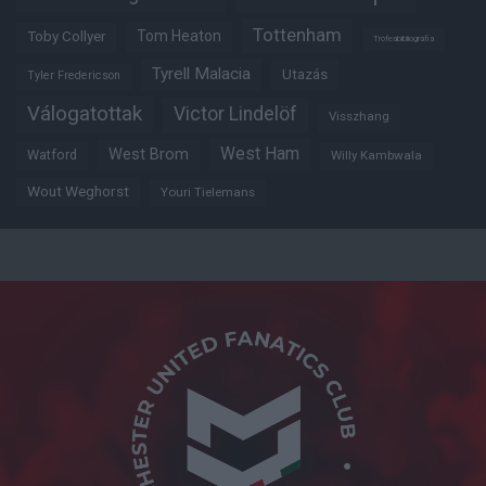
Tottenham
Tom Heaton
Toby Collyer
Trófeabibliográfia
Tyrell Malacia
Utazás
Tyler Fredericson
Válogatottak
Victor Lindelöf
Visszhang
West Ham
West Brom
Watford
Willy Kambwala
Wout Weghorst
Youri Tielemans