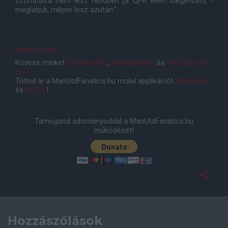
szombatra nem lesz rendben [a QPR ellen idegenben] -
meglátjuk, milyen lesz azután."
manutd.com
Kövess minket
Facebookon
,
Instagramon
és
YouTube-on
is!
Töltsd le a ManUtdFanatics.hu mobil applikációt
Androidra
és
iOS-re
!
Támogasd adományoddal a ManUtdFanatics.hu
működését!
Hozzászólások