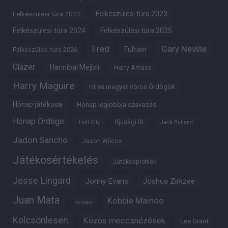
Felkészülési túra 2022
Felkészülési túra 2023
Felkészülési túra 2024
Felkészülési túra 2025
Fred
Gary Neville
Fulham
Felkészülési túra 2026
Glazer
Hannibal Mejbri
Harry Amass
Harry Maguire
Híres magyar Vörös Ördögök
Hónap játékosa
Hónap legjobbja szavazás
Hónap Ördöge
Ifjúsági BL
Hull City
Jack Butland
Jadon Sancho
Jason Wilcox
Játékosértékelés
Játékosprofilok
Jesse Lingard
Jonny Evans
Joshua Zirkzee
Juan Mata
Kobbie Mainoo
Karl Darlow
Kölcsönlesen
Közös meccsnézések
Lee Grant