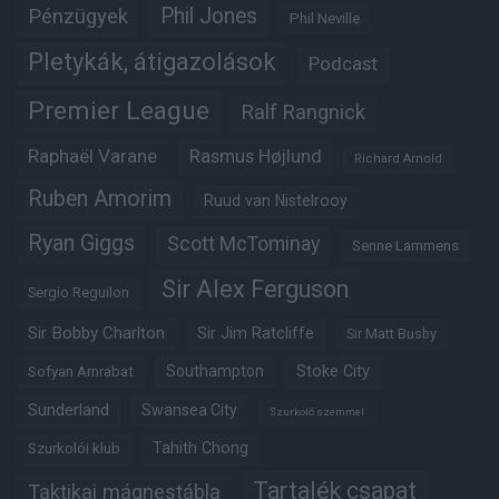
Phil Jones
Pénzügyek
Phil Neville
Pletykák, átigazolások
Podcast
Premier League
Ralf Rangnick
Raphaël Varane
Rasmus Højlund
Richard Arnold
Ruben Amorim
Ruud van Nistelrooy
Ryan Giggs
Scott McTominay
Senne Lammens
Sir Alex Ferguson
Sergio Reguilon
Sir Bobby Charlton
Sir Jim Ratcliffe
Sir Matt Busby
Southampton
Stoke City
Sofyan Amrabat
Sunderland
Swansea City
Szurkoló szemmel
Tahith Chong
Szurkolói klub
Tartalék csapat
Taktikai mágnestábla