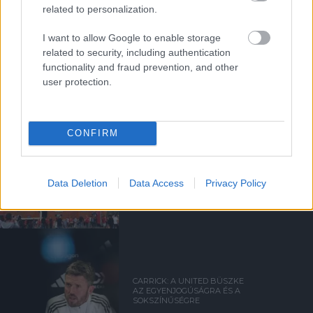
related to personalization.
SIR DAVE BRAILSFORD
I want to allow Google to enable storage
TÁVOZOTT AZ
related to security, including authentication
IGAZGATÓSÁGBÓL
functionality and fraud prevention, and other
user protection.
CONFIRM
VÁLTOZÁSOK A KLUB KÖRÜL
Data Deletion
Data Access
Privacy Policy
CARRICK: A UNITED BÜSZKE
AZ EGYENJOGÚSÁGRA ÉS A
SOKSZÍNŰSÉGRE