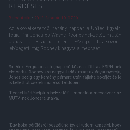
KÉRDÉSES
Balog Attila
•
2013. február. 19. 07:30
Az elkövetkezendõ néhány napban a United figyelni
fogja Phil Jones és Wayne Rooney helyzetét, miután
Jones a Reading elleni FA-kupa találkozóról
lebicegett, míg Rooney kihagyta a meccset.
Sir Alex Ferguson a tegnap mérkõzés elõtt az ESPN-nek
elmondta, Rooney arcüreggyulladás miatt az ágyat nyomja,
Jones pedig egy kemény párharc után fájlalta bokáját és le
is kellett õt cserélni az elsõ félidõben.
"Reggel kiértékeljük a helyzetét" - mondta a menedzser az
MUTV-nek Jonesra utalva.
"Egy boka sérülésrõl beszélünk, így el tudom képzelni, hogy