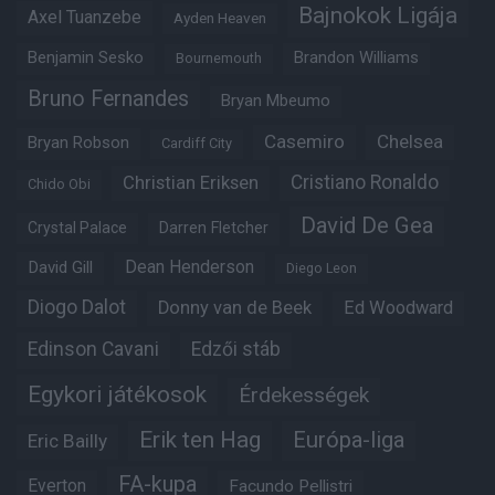
Bajnokok Ligája
Axel Tuanzebe
Ayden Heaven
Benjamin Sesko
Brandon Williams
Bournemouth
Bruno Fernandes
Bryan Mbeumo
Casemiro
Chelsea
Bryan Robson
Cardiff City
Christian Eriksen
Cristiano Ronaldo
Chido Obi
David De Gea
Crystal Palace
Darren Fletcher
Dean Henderson
David Gill
Diego Leon
Diogo Dalot
Donny van de Beek
Ed Woodward
Edinson Cavani
Edzői stáb
Egykori játékosok
Érdekességek
Erik ten Hag
Európa-liga
Eric Bailly
FA-kupa
Everton
Facundo Pellistri