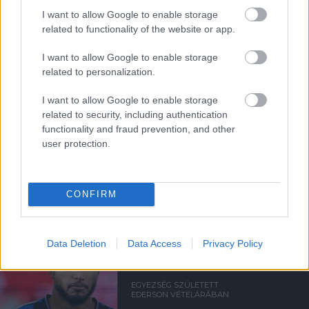
I want to allow Google to enable storage
related to functionality of the website or app.
ELŐREHALADOTT
TÁRGYALÁSOKAT FOLYTAT A
UNITED TIELEMANSRÓL
I want to allow Google to enable storage
related to personalization.
I want to allow Google to enable storage
related to security, including authentication
functionality and fraud prevention, and other
user protection.
ANDREY SANTOSRÓL
MEGEGYEZETT A UNITED A
CHELSEA-VEL - SAJTÓHÍR
CONFIRM
Data Deletion
Data Access
Privacy Policy
EGYEZSÉG SZÜLETETT
EDERSON VÉTELÁRÁBAN