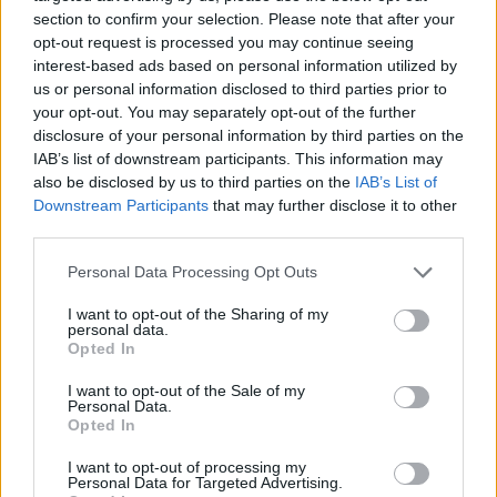
section to confirm your selection. Please note that after your
opt-out request is processed you may continue seeing
interest-based ads based on personal information utilized by
us or personal information disclosed to third parties prior to
Meccs Center
your opt-out. You may separately opt-out of the further
disclosure of your personal information by third parties on the
IAB’s list of downstream participants. This information may
also be disclosed by us to third parties on the
IAB’s List of
Paris Saint-Germain
vs
Downstream Participants
that may further disclose it to other
third parties.
Manchester United
Please note that this website/app uses one or more Google
Personal Data Processing Opt Outs
Felkészülési szezon 4. mérkőzés
services and may gather and store information including but
Nya Ullevi, Göteborg
not limited to your visit or usage behaviour. You may click to
I want to opt-out of the Sharing of my
2026-08-08 17:00
personal data.
grant or deny consent to Google and its third-party tags to
Opted In
use your data for below specified purposes in below Google
2 nap 12 óra 15 perc 10 másodperc
consent section.
I want to opt-out of the Sale of my
Personal Data.
Opted In
Leeds United
vs
Manchester United
2026-08-12 20:30
I want to opt-out of processing my
AC Milan
vs
Manchester United
2026-08-15 18:00
Personal Data for Targeted Advertising.