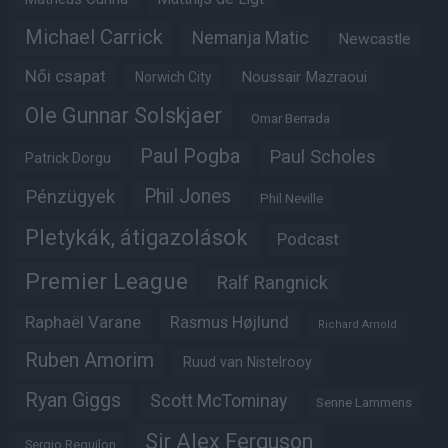
Michael Carrick
Nemanja Matic
Newcastle
Női csapat
Noussair Mazraoui
Norwich City
Ole Gunnar Solskjaer
Omar Berrada
Paul Pogba
Paul Scholes
Patrick Dorgu
Phil Jones
Pénzügyek
Phil Neville
Pletykák, átigazolások
Podcast
Premier League
Ralf Rangnick
Raphaël Varane
Rasmus Højlund
Richard Arnold
Ruben Amorim
Ruud van Nistelrooy
Ryan Giggs
Scott McTominay
Senne Lammens
Sir Alex Ferguson
Sergio Reguilon