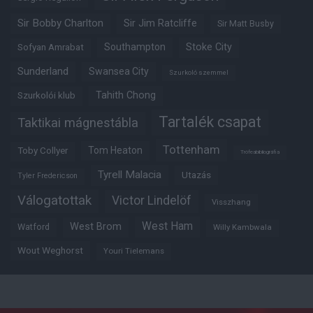
Sir Bobby Charlton
Sir Jim Ratcliffe
Sir Matt Busby
Southampton
Stoke City
Sofyan Amrabat
Sunderland
Swansea City
Szurkoló szemmel
Tahith Chong
Szurkolói klub
Tartalék csapat
Taktikai mágnestábla
Tottenham
Tom Heaton
Toby Collyer
Trófeabibliográfia
Tyrell Malacia
Utazás
Tyler Fredericson
Válogatottak
Victor Lindelöf
Visszhang
West Ham
West Brom
Watford
Willy Kambwala
Wout Weghorst
Youri Tielemans