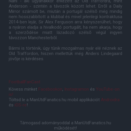
Nani - aki ugyanakkor érkezett az Old Traffordra, mint
Anderson - szintén a távozók között lehet. Errõl a Daily
Mirror számolt be, miután a portugál szélsõ még mindig
nem hosszabbított a klubbal és mivel jelenlegi kontraktusa
2014-ben lejár, Sir Alex Ferguson arra kényszerülhet, hogy
a nyáron eladja a hivalkodó portugált, ha nem akarja, hogy
a szerzõdése miatt lázadozó szélsõ végül ingyen
távozzon Manchesterbõl.
Bármi is történik, úgy tûnik mozgalmas nyár elé néznek az
Old Traffordon, hiszen mellettük még Anders Lindegaard
jövõje is kérdéses.
FootballFanCast
Kövess minket
Facebookon
,
Instagramon
és
YouTube-on
is!
Töltsd le a ManUtdFanatics.hu mobil applikációt
Androidra
és
iOS-re
!
Támogasd adományoddal a ManUtdFanatics.hu
működését!