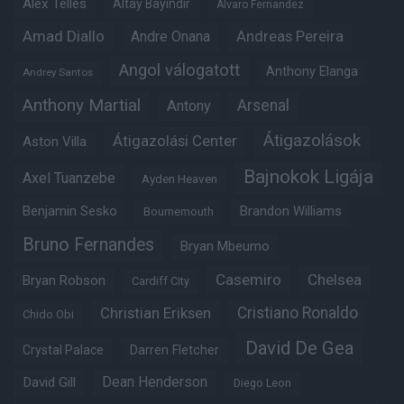
Alex Telles
Altay Bayindir
Alvaro Fernandez
Amad Diallo
Andre Onana
Andreas Pereira
Angol válogatott
Anthony Elanga
Andrey Santos
Anthony Martial
Arsenal
Antony
Átigazolások
Átigazolási Center
Aston Villa
Bajnokok Ligája
Axel Tuanzebe
Ayden Heaven
Benjamin Sesko
Brandon Williams
Bournemouth
Bruno Fernandes
Bryan Mbeumo
Casemiro
Chelsea
Bryan Robson
Cardiff City
Christian Eriksen
Cristiano Ronaldo
Chido Obi
David De Gea
Crystal Palace
Darren Fletcher
Dean Henderson
David Gill
Diego Leon