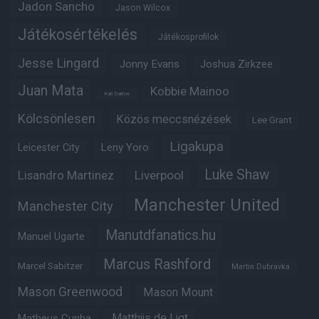
Jadon Sancho
Jason Wilcox
Játékosértékelés
Játékosprofilok
Jesse Lingard
Jonny Evans
Joshua Zirkzee
Juan Mata
Kobbie Mainoo
Karl Darlow
Kölcsönlesen
Közös meccsnézések
Lee Grant
Ligakupa
Leny Yoro
Leicester City
Luke Shaw
Lisandro Martinez
Liverpool
Manchester United
Manchester City
Manutdfanatics.hu
Manuel Ugarte
Marcus Rashford
Marcel Sabitzer
Martin Dubravka
Mason Greenwood
Mason Mount
Matheus Cunha
Matthijs de Ligt