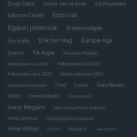
Diogo Dalot
Donny van de Beek
Ed Woodward
Edinson Cavani
Edzői stáb
Egykori játékosok
Érdekességek
Erik ten Hag
Európa-liga
Eric Bailly
FA-kupa
Everton
Facundo Pellistri
Felkészülési túra 2022
Felkészülési túra 2023
Felkészülési túra 2024
Felkészülési túra 2025
Fred
Gary Neville
Fulham
Felkészülési túra 2026
Glazer
Hannibal Mejbri
Harry Amass
Harry Maguire
Híres magyar Vörös Ördögök
Hónap játékosa
Hónap legjobbja szavazás
Hónap Ördöge
Ifjúsági BL
Hull City
Jack Butland