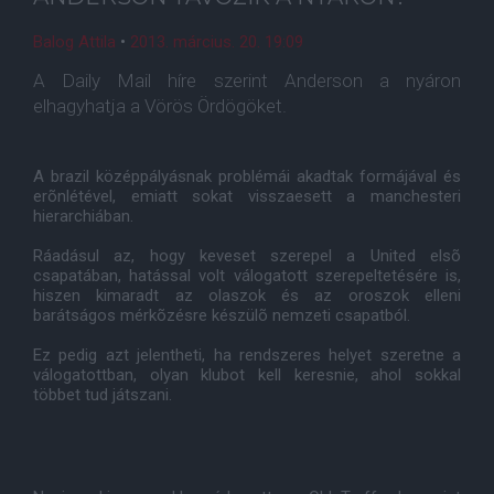
Balog Attila
•
2013. március. 20. 19:09
A Daily Mail híre szerint Anderson a nyáron
elhagyhatja a Vörös Ördögöket.
A brazil középpályásnak problémái akadtak formájával és
erõnlétével, emiatt sokat visszaesett a manchesteri
hierarchiában.
Ráadásul az, hogy keveset szerepel a United elsõ
csapatában, hatással volt válogatott szerepeltetésére is,
hiszen kimaradt az olaszok és az oroszok elleni
barátságos mérkõzésre készülõ nemzeti csapatból.
Ez pedig azt jelentheti, ha rendszeres helyet szeretne a
válogatottban, olyan klubot kell keresnie, ahol sokkal
többet tud játszani.