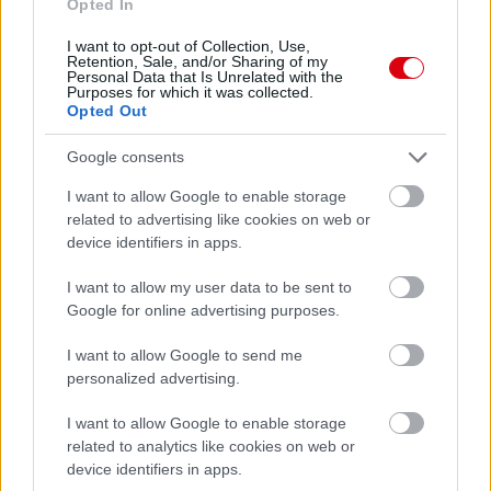
Opted In
ELŐZŐ MÉRKŐZÉSEK
I want to opt-out of Collection, Use,
Retention, Sale, and/or Sharing of my
Personal Data that Is Unrelated with the
Purposes for which it was collected.
Támogatás
Opted Out
Google consents
Támogasd adományoddal
I want to allow Google to enable storage
a ManUtdFanatics.hu működését!
related to advertising like cookies on web or
device identifiers in apps.
I want to allow my user data to be sent to
Google for online advertising purposes.
I want to allow Google to send me
Kapcsolódó hírek
personalized advertising.
I want to allow Google to enable storage
PLETYKÁK, ÁTIGAZOLÁSOK
related to analytics like cookies on web or
device identifiers in apps.