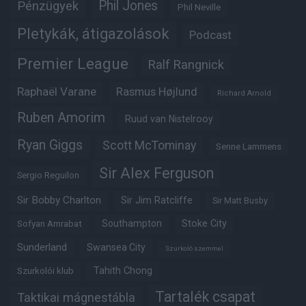
Phil Jones
Pénzügyek
Phil Neville
Pletykák, átigazolások
Podcast
Premier League
Ralf Rangnick
Raphaël Varane
Rasmus Højlund
Richard Arnold
Ruben Amorim
Ruud van Nistelrooy
Ryan Giggs
Scott McTominay
Senne Lammens
Sir Alex Ferguson
Sergio Reguilon
Sir Bobby Charlton
Sir Jim Ratcliffe
Sir Matt Busby
Southampton
Stoke City
Sofyan Amrabat
Sunderland
Swansea City
Szurkoló szemmel
Tahith Chong
Szurkolói klub
Tartalék csapat
Taktikai mágnestábla