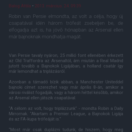
Balog Attila
•
2013. március. 24. 09:39
Robin van Persie elmondta, az volt a célja, hogy új
csapatával idén három trófeát zsebeljen be, de
elfogadja azt is, ha jövõ hónapban az Arsenal ellen
már bajnoknak mondhatja magát.
Van Persie tavaly nyáron, 25 millió font ellenében érkezett
az Old Traffordra az Arsenaltól, ám miután a Real Madrid
jutott tovább a Bajnokok Ligájában, a holland csatár így
már lemondhat a triplázásról.
Azonban a támadó bízik abban, a Manchester Uniteddel
bajnoki címet szerezhet vagy már április 8-án, amikor a
városi riválist fogadják, vagy a három héttel késõbb, amikor
az Arsenal ellen játszik csapatával.
"A célom az volt, hogy triplázzunk" - mondta Robin a Daily
Mirrornak. "Akartam a Premier League, a Bajnokok Ligája
és az FA-kupa trófeáját is."
"Most már csak duplázni tudunk, de hiszem, hogy meg