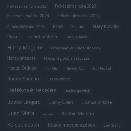
Felkészülési túra 2022
Felkészülési túra 2023
Felkészülési túra 2024
Felkészülési túra 2025
Fred
Gary Neville
Fulham
Felkészülési túra 2026
Glazer
Hannibal Mejbri
Harry Amass
Harry Maguire
Híres magyar Vörös Ördögök
Hónap játékosa
Hónap legjobbja szavazás
Hónap Ördöge
Ifjúsági BL
Hull City
Jack Butland
Jadon Sancho
Jason Wilcox
Játékosértékelés
Játékosprofilok
Jesse Lingard
Jonny Evans
Joshua Zirkzee
Juan Mata
Kobbie Mainoo
Karl Darlow
Kölcsönlesen
Közös meccsnézések
Lee Grant