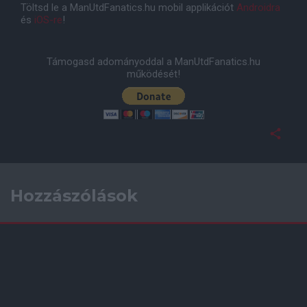
Töltsd le a ManUtdFanatics.hu mobil applikációt
Androidra
és
iOS-re
!
Támogasd adományoddal a ManUtdFanatics.hu
működését!
Hozzászólások