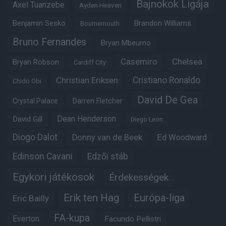
Bajnokok Ligája
Axel Tuanzebe
Ayden Heaven
Benjamin Sesko
Brandon Williams
Bournemouth
Bruno Fernandes
Bryan Mbeumo
Casemiro
Chelsea
Bryan Robson
Cardiff City
Christian Eriksen
Cristiano Ronaldo
Chido Obi
David De Gea
Crystal Palace
Darren Fletcher
Dean Henderson
David Gill
Diego Leon
Diogo Dalot
Donny van de Beek
Ed Woodward
Edinson Cavani
Edzői stáb
Egykori játékosok
Érdekességek
Erik ten Hag
Európa-liga
Eric Bailly
FA-kupa
Everton
Facundo Pellistri