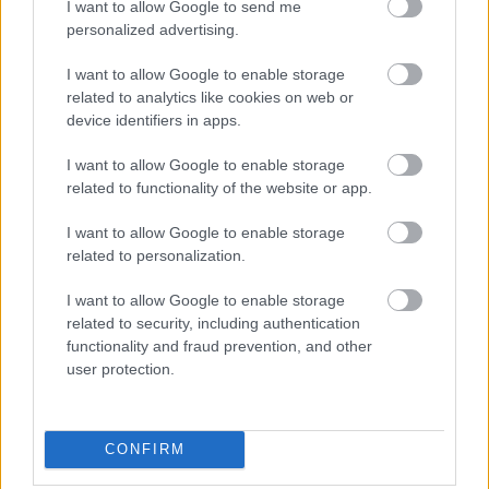
0 nap 18 óra 30 perc 18 másodperc
I want to allow Google to send me
personalized advertising.
Leeds United
vs
Manchester United
2026-08-12 20:30
I want to allow Google to enable storage
related to analytics like cookies on web or
AC Milan
vs
Manchester United
2026-08-15 18:00
device identifiers in apps.
ELŐZŐ MÉRKŐZÉSEK
I want to allow Google to enable storage
related to functionality of the website or app.
Támogatás
I want to allow Google to enable storage
related to personalization.
I want to allow Google to enable storage
Támogasd adományoddal
related to security, including authentication
a ManUtdFanatics.hu működését!
functionality and fraud prevention, and other
user protection.
CONFIRM