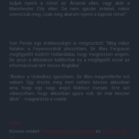
tudjuk nyerni a címet az Arsenal ellen, vagy akár a
Manchester City ellen. De nem igazán érdekel, mikor
szerezzük meg, csak meg akarom nyerni a bajnoki címet."
Van Persie egy érdekességet is megosztott: "Még mikor
fiatalon a Feyenoordnál játszottam, Sir Alex Ferguson
megfigyelõt küldött Hollandiába, hogy megnézzen engem.
De azon a délutánon kiállítottak és a megfigyelõ ezzel az
információval tért vissza Angliába."
"Amikor a Unitedhez igazoltam, Sir Alex megemlítette ezt
nekem. Úgy érezte, még nem voltam készen akkoriban
arra, hogy egy nagy angol klubhoz menjek. Erre azt
válaszoltam, hogy akkoriban igaza volt, de már készen
állok" - magyarázta a csatár.
ESPN
Kövess minket
Facebookon
,
Instagramon
és
YouTube-on
is!