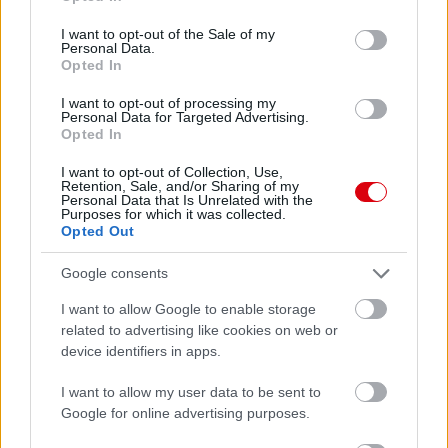
use your data for below specified purposes in below Google
consent section.
I want to opt-out of the Sale of my
Personal Data.
Opted In
I want to opt-out of processing my
Personal Data for Targeted Advertising.
Opted In
I want to opt-out of Collection, Use,
Retention, Sale, and/or Sharing of my
Personal Data that Is Unrelated with the
Purposes for which it was collected.
Meccs Center
Opted Out
Google consents
Paris Saint-Germain
vs
I want to allow Google to enable storage
Manchester United
related to advertising like cookies on web or
device identifiers in apps.
Felkészülési szezon 4. mérkőzés
Nya Ullevi, Göteborg
I want to allow my user data to be sent to
2026-08-08 17:00
Google for online advertising purposes.