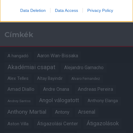
Kapcsolódó hírek
Data Deletion
Data Access
Privacy Policy
Címkék
Aaron Wan-Bissaka
A hangadó
Akadémiai csapat
Alejandro Garnacho
Alex Telles
Altay Bayindir
Alvaro Fernandez
Amad Diallo
Andre Onana
Andreas Pereira
Angol válogatott
Anthony Elanga
Andrey Santos
Anthony Martial
Arsenal
Antony
Átigazolások
Átigazolási Center
Aston Villa