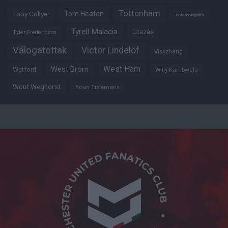
Tottenham
Tom Heaton
Toby Collyer
Trófeabibliográfia
Tyrell Malacia
Utazás
Tyler Fredericson
Válogatottak
Victor Lindelöf
Visszhang
West Ham
West Brom
Watford
Willy Kambwala
Wout Weghorst
Youri Tielemans