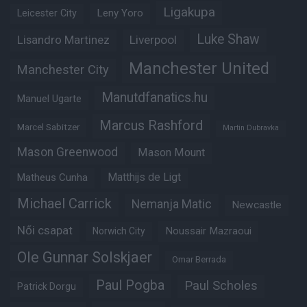
Ligakupa
Leny Yoro
Leicester City
Luke Shaw
Lisandro Martinez
Liverpool
Manchester United
Manchester City
Manutdfanatics.hu
Manuel Ugarte
Marcus Rashford
Marcel Sabitzer
Martin Dubravka
Mason Greenwood
Mason Mount
Matheus Cunha
Matthijs de Ligt
Michael Carrick
Nemanja Matic
Newcastle
Női csapat
Noussair Mazraoui
Norwich City
Ole Gunnar Solskjaer
Omar Berrada
Paul Pogba
Paul Scholes
Patrick Dorgu