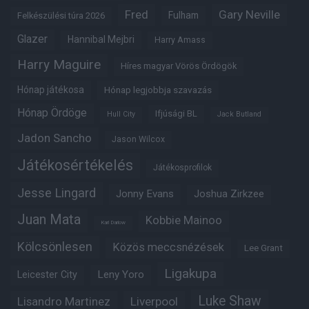
Fred
Gary Neville
Fulham
Felkészülési túra 2026
Glazer
Hannibal Mejbri
Harry Amass
Harry Maguire
Híres magyar Vörös Ördögök
Hónap játékosa
Hónap legjobbja szavazás
Hónap Ördöge
Ifjúsági BL
Hull City
Jack Butland
Jadon Sancho
Jason Wilcox
Játékosértékelés
Játékosprofilok
Jesse Lingard
Jonny Evans
Joshua Zirkzee
Juan Mata
Kobbie Mainoo
Karl Darlow
Kölcsönlesen
Közös meccsnézések
Lee Grant
Ligakupa
Leny Yoro
Leicester City
Luke Shaw
Lisandro Martinez
Liverpool