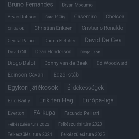
Bruno Fernandes
Bryan Mbeumo
Casemiro
Chelsea
Bryan Robson
Cardiff City
Christian Eriksen
Cristiano Ronaldo
Chido Obi
David De Gea
Crystal Palace
Darren Fletcher
Dean Henderson
David Gill
Diego Leon
Diogo Dalot
Donny van de Beek
Ed Woodward
Edinson Cavani
Edzői stáb
Egykori játékosok
Érdekességek
Erik ten Hag
Európa-liga
Eric Bailly
FA-kupa
Everton
Facundo Pellistri
Felkészülési túra 2022
Felkészülési túra 2023
Felkészülési túra 2024
Felkészülési túra 2025