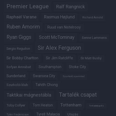
Premier League
Ralf Rangnick
Raphaël Varane
Rasmus Højlund
Richard Arnold
Ruben Amorim
Ruud van Nistelrooy
Ryan Giggs
Scott McTominay
Senne Lammens
Sir Alex Ferguson
Sergio Reguilon
Sir Bobby Charlton
Sir Jim Ratcliffe
Sir Matt Busby
Southampton
Stoke City
Sofyan Amrabat
Sunderland
Swansea City
Szurkoló szemmel
Tahith Chong
Szurkolói klub
Tartalék csapat
Taktikai mágnestábla
Tottenham
Tom Heaton
Toby Collyer
Trófeabibliográfia
Tyrell Malacia
Utazás
Tyler Fredericson