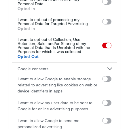
Nya Ullevi, Göteborg
Personal Data.
2026-08-08 17:00
Opted In
I want to opt-out of processing my
0 nap 14 óra 21 perc 9 másodperc
Personal Data for Targeted Advertising.
Opted In
Leeds United
vs
Manchester United
2026-08-12 20:30
I want to opt-out of Collection, Use,
Retention, Sale, and/or Sharing of my
Personal Data that Is Unrelated with the
AC Milan
vs
Manchester United
2026-08-15 18:00
Purposes for which it was collected.
Opted Out
ELŐZŐ MÉRKŐZÉSEK
Google consents
I want to allow Google to enable storage
Támogatás
related to advertising like cookies on web or
device identifiers in apps.
Támogasd adományoddal
I want to allow my user data to be sent to
a ManUtdFanatics.hu működését!
Google for online advertising purposes.
I want to allow Google to send me
personalized advertising.