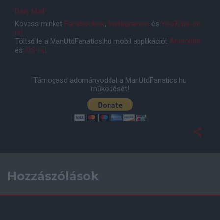
Daily Mail
Kövess minket
Facebookon
,
Instagramon
és
YouTube-on
is!
Töltsd le a ManUtdFanatics.hu mobil applikációt
Androidra
és
iOS-re
!
Támogasd adományoddal a ManUtdFanatics.hu
működését!
Hozzászólások