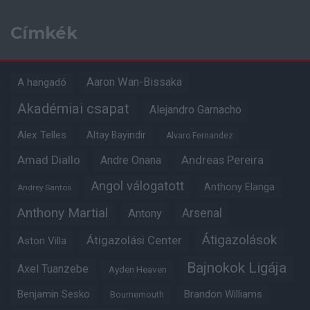
Címkék
Aaron Wan-Bissaka
A hangadó
Akadémiai csapat
Alejandro Garnacho
Alex Telles
Altay Bayindir
Alvaro Fernandez
Amad Diallo
Andre Onana
Andreas Pereira
Angol válogatott
Anthony Elanga
Andrey Santos
Anthony Martial
Arsenal
Antony
Átigazolások
Átigazolási Center
Aston Villa
Bajnokok Ligája
Axel Tuanzebe
Ayden Heaven
Benjamin Sesko
Brandon Williams
Bournemouth