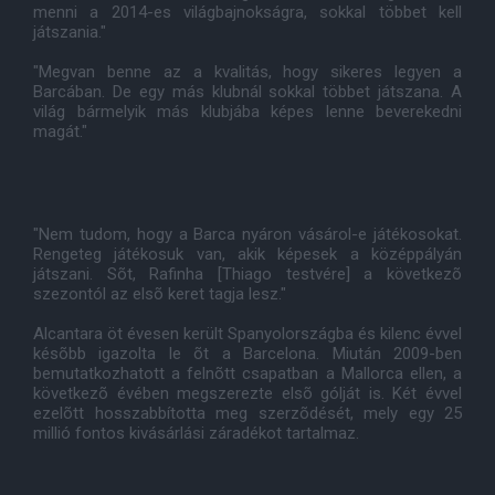
menni a 2014-es világbajnokságra, sokkal többet kell
játszania."
"Megvan benne az a kvalitás, hogy sikeres legyen a
Barcában. De egy más klubnál sokkal többet játszana. A
világ bármelyik más klubjába képes lenne beverekedni
magát."
"Nem tudom, hogy a Barca nyáron vásárol-e játékosokat.
Rengeteg játékosuk van, akik képesek a középpályán
játszani. Sõt, Rafinha [Thiago testvére] a következõ
szezontól az elsõ keret tagja lesz."
Alcantara öt évesen került Spanyolországba és kilenc évvel
késõbb igazolta le õt a Barcelona. Miután 2009-ben
bemutatkozhatott a felnõtt csapatban a Mallorca ellen, a
következõ évében megszerezte elsõ gólját is. Két évvel
ezelõtt hosszabbította meg szerzõdését, mely egy 25
millió fontos kivásárlási záradékot tartalmaz.