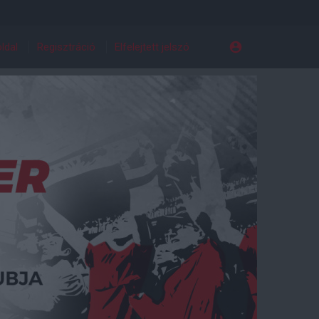
ldal
Regisztráció
Elfelejtett jelszó