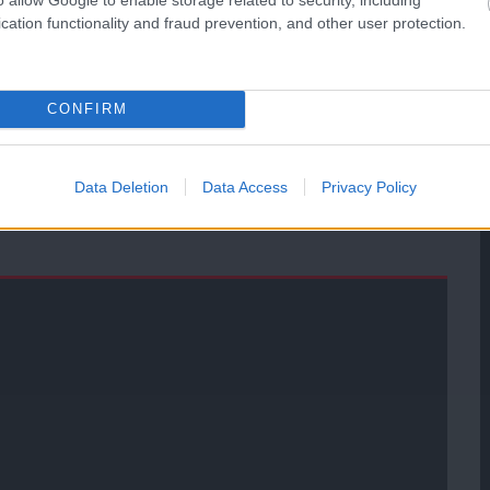
cation functionality and fraud prevention, and other user protection.
ManUtdFanatics.hu működését!
CONFIRM
Data Deletion
Data Access
Privacy Policy