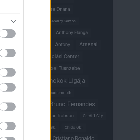
Amad Diallo
Andre Onana
Andreas Pereira
Andrey Santos
Angol válogatott
Anthony Elanga
Anthony Martial
Arsenal
Antony
Átigazolási Center
Aston Villa
Átigazolások
Axel Tuanzebe
Bajnokok Ligája
Ayden Heaven
Benjamin Sesko
Bournemouth
Bruno Fernandes
Brandon Williams
Bryan Mbeumo
Bryan Robson
Cardiff City
Casemiro
Chelsea
Chido Obi
Christian Eriksen
Cristiano Ronaldo