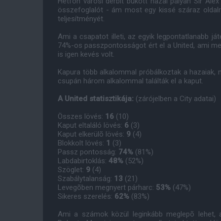
Hétfõn városi derbit bukott hazai pályán Sir Alex
összefoglalót - ám most egy kissé száraz oldalr
teljesítményét.
Ami a csapatot illeti, az egyik legpontatlanabb 
74%-os passzpontosságot ért el a United, ami m
is igen kevés volt.
Kapura több alkalommal próbálkoztak a hazaiak, mé
csupán három alkalommal találták el a kaput.
A United statisztikája:
(zárójelben a City adatai)
Összes lövés:
16
(10)
Kaput eltaláló lövés:
6
(3)
Kaput elkerülõ lövés:
9
(4)
Blokkolt lövés:
1
(3)
Passz pontosság:
74%
(81%)
Labdabirtoklás:
48%
(52%)
Szöglet:
9
(4)
Szabálytalanság:
13
(21)
Levegõben megnyert párharc:
53%
(47%)
Sikeres szerelés:
62%
(83%)
Ami a számok közül leginkább meglepõ lehet, a