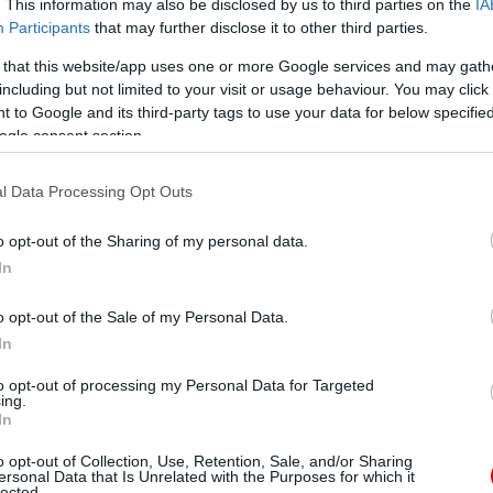
. This information may also be disclosed by us to third parties on the
IA
ontos 8 (57%). Emellett 9 hosszú passzából 3 talált
Participants
that may further disclose it to other third parties.
 that this website/app uses one or more Google services and may gath
isztázás(ebbõl 1 csapattárshoz), 2 lövés blokkolása.
including but not limited to your visit or usage behaviour. You may click 
t 5 beívelésbõl 1 pontos, 4 hosszú labdából 1 pontos.
 to Google and its third-party tags to use your data for below specifi
 kapufát nem számítják kaput eltalálónak/
ogle consent section.
z). Összes passz 33, ebbõl pontos 27 (82%), emellett
l Data Processing Opt Outs
ázás(ebból 6 ment csapattárshoz). Összes passz 30,
sapattársat talált. 2 lövés a neve mellett.
o opt-out of the Sharing of my personal data.
In
tázás(ebbõl 3 csapattárshoz). Összes passz 30, ebbõl
s egy hosszú labdájából nem talált embert. 1 lövés(1
o opt-out of the Sale of my Personal Data.
In
 lövés blokkolása. Összes passz 41, ebbõl pontos 38
ából 4 pontos.
to opt-out of processing my Personal Data for Targeted
ing.
passz 42, ebbõl pontos 33(79%), emellett 4 pontatlan
In
passz, 2 lövés(0 kaput találó).
o opt-out of Collection, Use, Retention, Sale, and/or Sharing
ersonal Data that Is Unrelated with the Purposes for which it
. Összes passz 21, ebbõl pontos 16 (76%), emellett 1
lected.