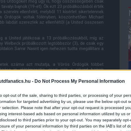
örös Ördögöket még úgy is, hogy összességében csak
tavalyi bajnok (19-et). Õk ezt 23 próbálkozásból érték
szerelni ellenfelét, melybõl 11 kísérlet sikertelennek
ös Ördögök voltak fölényben, köszönhetõen Michael
öbb labdát szereztek az ellenféltõl (a United összesen
eg a United játékosai a 13 próbálkozásukból, míg az
nny Welbeck próbálkozott legtöbbször (3), de csak egy
oldalon Samir Nasrit igen nehezen tudta megállítani a
ögletek száma azt mutatja, a Vörös Ördögök többet
ztázása is alátámasztja, mert míg a rekord bajnok
 kivágni a labdákat, a City ugyanez a szám 48.
dfanatics.hu -
Do Not Process My Personal Information
 próbálkozást lehetett feljegyezni, 36 labdából 9 volt
4 talált meg csapattársat (20%).
to opt-out of the sale, sharing to third parties, or processing of your per
ögök többet próbáltak támadni ellenfelüknél, fontos
formation for targeted advertising by us, please use the below opt-out s
 a hazaiak bizonyultak jobbnak, viszont talán a
r selection. Please note that after your opt-out request is processed y
s) veszítették el ezt a találkozót.
eing interest-based ads based on personal information utilized by us or
disclosed to third parties prior to your opt-out. You may separately opt-
losure of your personal information by third parties on the IAB’s list of