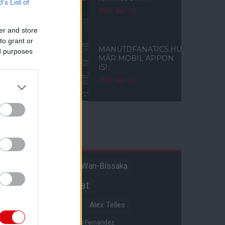
B’s List of
2025. dec. 24.
er and store
to grant or
MANUTDFANATICS.HU
ed purposes
MÁR MOBIL APPON
IS!
2025. nov. 04.
Címkék
Aaron Wan-Bissaka
A hangadó
Akadémiai csapat
Alejandro Garnacho
Alex Telles
Altay Bayindir
Alvaro Fernandez