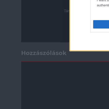
authenti
Támogasd adományoddal a 
Hozzászólások