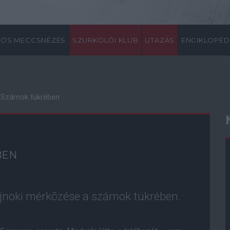
ÖS MECCSNÉZÉS
SZURKOLÓI KLUB
UTAZÁS
ENCIKLOPÉD
y: Számok tükrében
BEN
ajnoki mérkõzése a számok tükrében.