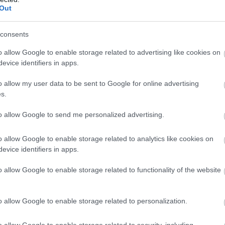
os(key) passz, 2 lövés(2 kaput találó).
Out
0, ebbõl pontos 26 (65%), emellett 6 beívelésbõl 1
passz, 2 lövés(1 kaput találó).
consents
, ebbõl pontos 23 (68%), emellett 6 pontatlan beadás,
o allow Google to enable storage related to advertising like cookies on
evice identifiers in apps.
árshoz). Összes passz 21, ebbõl pontos 15 (71%),
labda. 4 fontos(key) passz, 5 lövés(1 kaput találó).
o allow my user data to be sent to Google for online advertising
s.
to allow Google to send me personalized advertising.
ntos 4 (100%), emellett 2 beadásból 1 pontos.
o allow Google to enable storage related to analytics like cookies on
evice identifiers in apps.
1 (50%).
o allow Google to enable storage related to functionality of the website
o allow Google to enable storage related to personalization.
ube-on is!
droidra
és
iOS-re
!
o allow Google to enable storage related to security, including