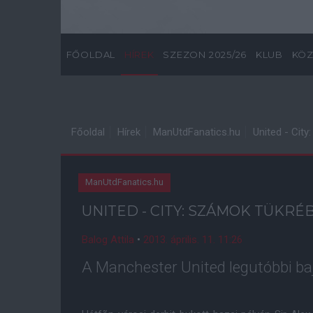
FŐOLDAL
HÍREK
SZEZON 2025/26
KLUB
KÖZ
Főoldal
Hírek
ManUtdFanatics.hu
United - Cit
ManUtdFanatics.hu
UNITED - CITY: SZÁMOK TÜKRÉ
Balog Attila
•
2013. április. 11. 11:26
A Manchester United legutóbbi b