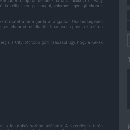
 Ferguson csapata. Mindenki látta a találkozót - vagy
ól közelítjük meg a csapat, valamint egyes játékosok
játékot mutatta be a gárda a rangadón. Összességében
essze elmarad az átlagtól. Ráadásul a passzok száma
gis a City lõtt több gólt, ráadásul úgy, hogy a Kékek
z a legutolsó sorban található. A szerelések terén