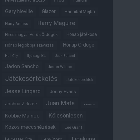
Fulham
Felkészülési túra 2026
Gary Neville
Glazer
Hannibal Mejbri
Harry Maguire
Harry Amass
Hónap játékosa
Híres magyar Vörös Ördögök
Hónap Ördöge
Hónap legjobbja szavazás
Ifjúsági BL
Hull City
Jack Butland
Jadon Sancho
Jason Wilcox
Játékosértékelés
Játékosprofilok
Jesse Lingard
Jonny Evans
Juan Mata
Joshua Zirkzee
Karl Darlow
Kölcsönlesen
Kobbie Mainoo
Közös meccsnézések
Lee Grant
Ligakupa
Leny Yoro
Leicester City