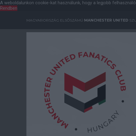
A weboldalunkon cookie-kat használunk, hogy a legjobb felhasználó
Rendben
MAGYARORSZÁG ELSŐSZÁMÚ
MANCHESTER UNITED
SZU