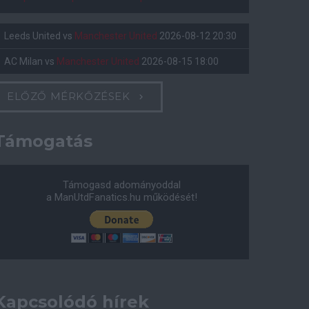
Leeds United
vs
Manchester United
2026-08-12 20:30
AC Milan
vs
Manchester United
2026-08-15 18:00
ELŐZŐ MÉRKŐZÉSEK
Támogatás
Támogasd adományoddal
a ManUtdFanatics.hu működését!
Kapcsolódó hírek