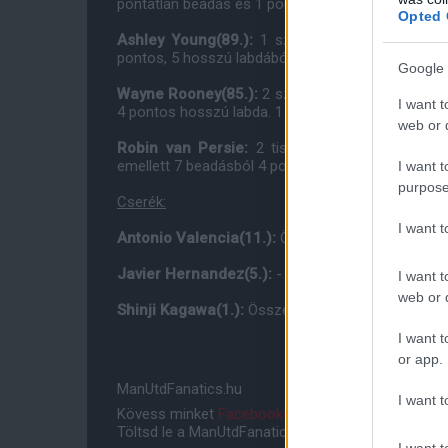
pontatlan beadás és 1 pontos hosszú labda. 2 font
Opted 
Ashley Young(89.):
1 szerelés. Összes passz 4
pontos, 5 hosszú labdából 4 pontos. 2 fontos(key) 
Google 
Wayne Rooney(85.):
2 szerelés. Összes passz 34
I want t
4 pontos hosszú labda. 1 fontos(key) passz.
web or d
Robin van Persie:
2 tisztázás(ebbõl 1 csapatt
emellett 7 beadásból 4 pontos, 1 pontatlan hosszú 
I want t
purpose
Cserék:
I want 
Antonio Valencia(11.):
Összes passz 4, ebbõl po
Javier Hernandez(5.):
-
I want t
web or d
Shinji Kagawa(1.):
Összes passz 2, ebbõl pontos 
I want t
or app.
ManUtdFanatics.hu
I want t
Kövess minket
Facebookon
,
Instagramon
és
YouT
Töltsd le a ManUtdFanatics.hu mobil applikációt
An
I want t