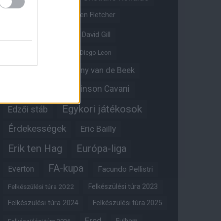
Crystal Palace
Darren Fletcher
David De Gea
David Gill
Dean Henderson
Diego Leon
Diogo Dalot
Donny van de Beek
Edinson Cavani
Ed Woodward
Egykori játékosok
Edzői stáb
Érdekességek
Eric Bailly
Erik ten Hag
Európa-liga
FA-kupa
Everton
Facundo Pellistri
Felkészülési túra 2022
Felkészülési túra 2023
Felkészülési túra 2024
Felkészülési túra 2025
Fred