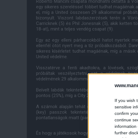
Roberto Mancini csapata mondhatni oktatta a V
egy sikeres szereléssel többet tudhat magáénak a 
el, míg a United összesen 29 alkalommal próbálta 
bizonyult. Viszont labdaszerzések terén a Vör
Carricknek (5) és Phil Jonesnak (5), akik ketten t
18-at), mint a teljes vendég csapat (9).
Egy az egy elleni párharcokból hatot nyertek m
ellenfél ötöt nyert meg a tíz próbálkozásból. Da
sikeres kísérletet tudhat magáénak, míg a másik 
United védelme.
Visszatérve a fenti akadtokra, a lövések, sz
próbáltak veszélyeztetni, ezt a védelmek tis
védelmének 29 alkalommal kellett saját kapuja elõl
www.manut
Beívelt labdák tekintetében is sokkal több United
pontos (25%), míg a City 20 próbálkozásából csak 
If you wish 
A számok alapján tehát elmondható, a Vörös Örd
sensitive in
(key) passzok tekintetében is 11-9 arányban
confirm you
pontatlanságok miatt (passzok terén és kapu elõtt i
continue se
information 
further disc
És hogy a játékosok hogyan teljesítettek?