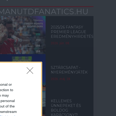
MANUTDFANATICS.HU
2025/26 FANTASY
PREMIER LEAGUE
EREDMÉNYHIRDETÉS
2026. jún. 08.
SZTÁRCSAPAT -
NYEREMÉNYJÁTÉK
2026. máj. 28.
sonal or
ection to
ou may
 personal
KELLEMES
ÜNNEPEKET ÉS
out of the
BOLDOG
 downstream
KARÁCSONYT!