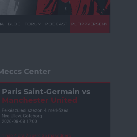
IA
BLOG
FÓRUM
PODCAST
PL TIPPVERSENY
Meccs Center
Paris Saint-Germain
vs
Manchester United
Felkészülési szezon 4. mérkőzés
Nya Ullevi, Göteborg
2026-08-08 17:00
1 nap 4 óra 25 perc 34 másodperc