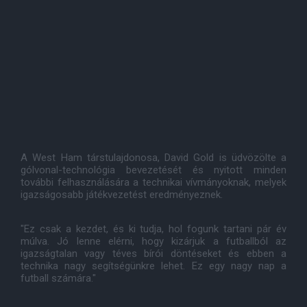
A West Ham társtulajdonosa, David Gold is üdvözölte a
gólvonal-technológia bevezetését és nyitott minden
további felhasználására a technikai vívmányoknak, melyek
igazságosabb játékvezetést eredményeznek.
"Ez csak a kezdet, és ki tudja, hol fogunk tartani pár év
múlva. Jó lenne elérni, hogy kizárjuk a futballból az
igazságtalan vagy téves bírói döntéseket és ebben a
technika nagy segítségünkre lehet. Ez egy nagy nap a
futball számára."