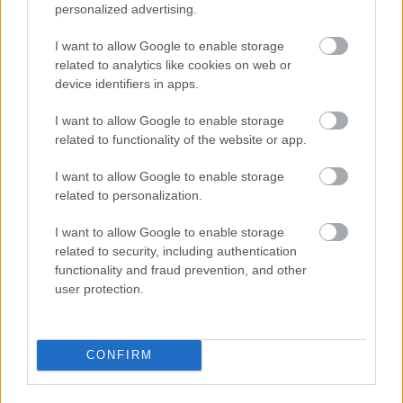
3 nap 5 óra 16 perc 55 másodperc
personalized advertising.
I want to allow Google to enable storage
AC Milan
vs
Manchester United
2026-08-15 18:00
related to analytics like cookies on web or
device identifiers in apps.
ELŐZŐ MÉRKŐZÉSEK
I want to allow Google to enable storage
related to functionality of the website or app.
Támogatás
I want to allow Google to enable storage
related to personalization.
Támogasd adományoddal
I want to allow Google to enable storage
a ManUtdFanatics.hu működését!
related to security, including authentication
functionality and fraud prevention, and other
user protection.
CONFIRM
Kapcsolódó hírek