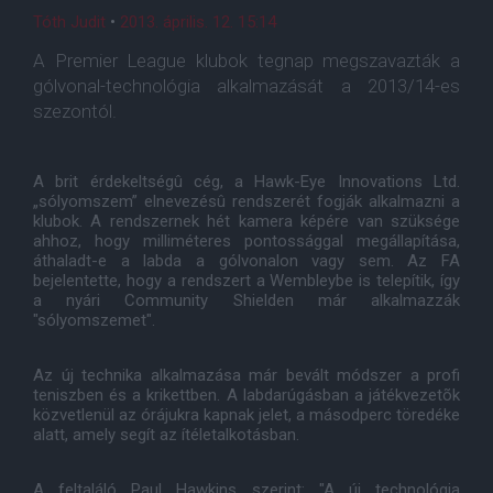
Tóth Judit
•
2013. április. 12. 15:14
A Premier League klubok tegnap megszavazták a
gólvonal-technológia alkalmazását a 2013/14-es
szezontól.
A brit érdekeltségû cég, a Hawk-Eye Innovations Ltd.
„sólyomszem” elnevezésû rendszerét fogják alkalmazni a
klubok. A rendszernek hét kamera képére van szüksége
ahhoz, hogy milliméteres pontossággal megállapítása,
áthaladt-e a labda a gólvonalon vagy sem. Az FA
bejelentette, hogy a rendszert a Wembleybe is telepítik, így
a nyári Community Shielden már alkalmazzák
"sólyomszemet".
Az új technika alkalmazása már bevált módszer a profi
teniszben és a krikettben. A labdarúgásban a játékvezetõk
közvetlenül az órájukra kapnak jelet, a másodperc töredéke
alatt, amely segít az ítéletalkotásban.
A feltaláló Paul Hawkins szerint: "A új technológia