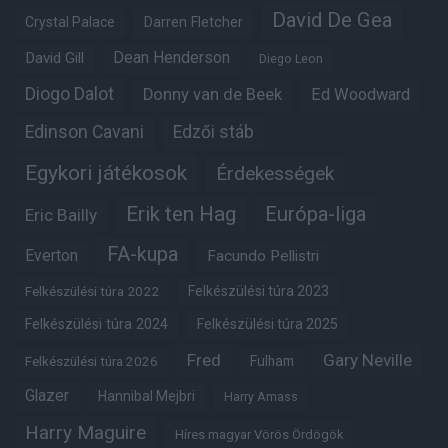
David De Gea
Crystal Palace
Darren Fletcher
Dean Henderson
David Gill
Diego Leon
Diogo Dalot
Donny van de Beek
Ed Woodward
Edinson Cavani
Edzői stáb
Egykori játékosok
Érdekességek
Erik ten Hag
Európa-liga
Eric Bailly
FA-kupa
Everton
Facundo Pellistri
Felkészülési túra 2022
Felkészülési túra 2023
Felkészülési túra 2024
Felkészülési túra 2025
Fred
Gary Neville
Fulham
Felkészülési túra 2026
Glazer
Hannibal Mejbri
Harry Amass
Harry Maguire
Híres magyar Vörös Ördögök