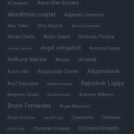
Aaron Wan-Bissaka
A hangadó
Akadémiai csapat
Alejandro Garnacho
Alex Telles
Altay Bayindir
Alvaro Fernandez
Amad Diallo
Andre Onana
Andreas Pereira
Angol válogatott
Anthony Elanga
Andrey Santos
Anthony Martial
Arsenal
Antony
Átigazolások
Átigazolási Center
Aston Villa
Bajnokok Ligája
Axel Tuanzebe
Ayden Heaven
Benjamin Sesko
Brandon Williams
Bournemouth
Bruno Fernandes
Bryan Mbeumo
Casemiro
Chelsea
Bryan Robson
Cardiff City
Christian Eriksen
Cristiano Ronaldo
Chido Obi