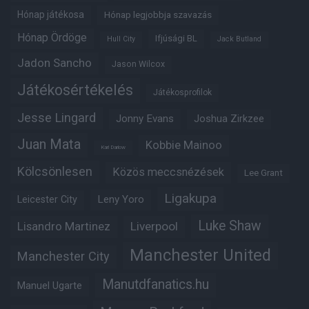
Hónap játékosa
Hónap legjobbja szavazás
Hónap Ördöge
Ifjúsági BL
Hull City
Jack Butland
Jadon Sancho
Jason Wilcox
Játékosértékelés
Játékosprofilok
Jesse Lingard
Jonny Evans
Joshua Zirkzee
Juan Mata
Kobbie Mainoo
Karl Darlow
Kölcsönlesen
Közös meccsnézések
Lee Grant
Ligakupa
Leny Yoro
Leicester City
Luke Shaw
Lisandro Martinez
Liverpool
Manchester United
Manchester City
Manutdfanatics.hu
Manuel Ugarte