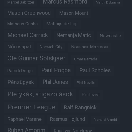
Marcus Rashford
Marcel Sabitzer
Martin Dubravka
Mason Greenwood
Mason Mount
Matheus Cunha
Matthijs de Ligt
Michael Carrick
Nemanja Matic
Newcastle
Női csapat
Noussair Mazraoui
Norwich City
Ole Gunnar Solskjaer
Omar Berrada
Paul Pogba
Paul Scholes
Patrick Dorgu
Phil Jones
Pénzügyek
Phil Neville
Pletykák, átigazolások
Podcast
Premier League
Ralf Rangnick
Raphaël Varane
Rasmus Højlund
Richard Arnold
Ruben Amorim
Ruud van Nistelrooy