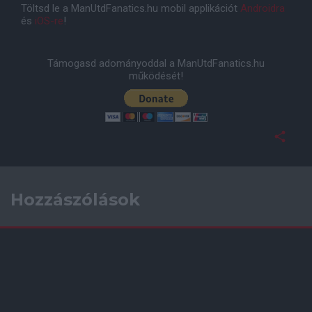
Töltsd le a ManUtdFanatics.hu mobil applikációt
Androidra
és
iOS-re
!
Támogasd adományoddal a ManUtdFanatics.hu
működését!
Hozzászólások