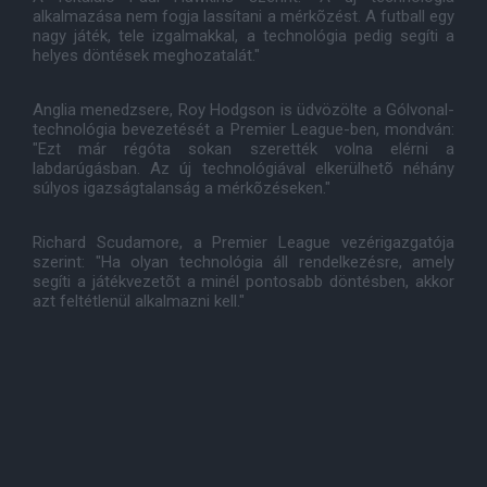
alkalmazása nem fogja lassítani a mérkõzést. A futball egy
nagy játék, tele izgalmakkal, a technológia pedig segíti a
helyes döntések meghozatalát."
Anglia menedzsere, Roy Hodgson is üdvözölte a Gólvonal-
technológia bevezetését a Premier League-ben, mondván:
"Ezt már régóta sokan szerették volna elérni a
labdarúgásban. Az új technológiával elkerülhetõ néhány
súlyos igazságtalanság a mérkõzéseken."
Richard Scudamore, a Premier League vezérigazgatója
szerint: "Ha olyan technológia áll rendelkezésre, amely
segíti a játékvezetõt a minél pontosabb döntésben, akkor
azt feltétlenül alkalmazni kell."