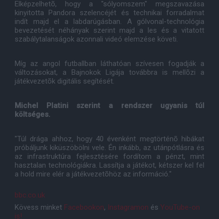
Elképzelhetõ, hogy a "sólyomszem" megszavazása
kinyitotta Pandora szelencéjét és technikai forradalmat
indít majd el a labdarúgásban. A gólvonal-technológia
bevezetését néhányak szerint majd a les és a vitatott
szabálytalanságok azonnali videó elemzése követi.
Míg az angol futballban láthatóan szívesen fogadják a
változásokat, a Bajnokok Ligája továbbra is mellõzi a
játékvezetõk digitális segítését.
Michel Platini szerint a rendszer ugyanis túl
költséges.
"Túl drága ahhoz, hogy 40 évenként megtörténõ hibákat
próbáljunk kiküszöbölni vele. Én inkább, az utánpótlásra és
az infrastruktúra fejlesztésére fordítom a pénzt, mint
hasztalan technológiákra. Lassítja a játékot, kétszer kel fel
a hold mire elér a játékvezetõhöz az információ."
bbc.co.uk
Kövess minket
Facebookon
,
Instagramon
és
YouTube-on
is!