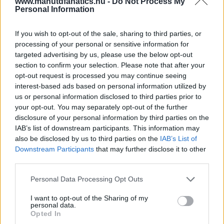
www.manutdfanatics.hu -
Do Not Process My
Personal Information
If you wish to opt-out of the sale, sharing to third parties, or
processing of your personal or sensitive information for
targeted advertising by us, please use the below opt-out
section to confirm your selection. Please note that after your
opt-out request is processed you may continue seeing
interest-based ads based on personal information utilized by
us or personal information disclosed to third parties prior to
your opt-out. You may separately opt-out of the further
disclosure of your personal information by third parties on the
IAB’s list of downstream participants. This information may
also be disclosed by us to third parties on the
IAB’s List of
Downstream Participants
that may further disclose it to other
third parties.
Please note that this website/app uses one or more Google
Personal Data Processing Opt Outs
services and may gather and store information including but
not limited to your visit or usage behaviour. You may click to
I want to opt-out of the Sharing of my
personal data.
grant or deny consent to Google and its third-party tags to
Opted In
use your data for below specified purposes in below Google