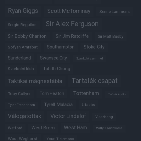
Ryan Giggs
Scott McTominay
Senne Lammens
Sir Alex Ferguson
Sergio Reguilon
Sir Bobby Charlton
Sir Jim Ratcliffe
Sir Matt Busby
Southampton
Stoke City
Sofyan Amrabat
Sunderland
Swansea City
Szurkoló szemmel
Tahith Chong
Szurkolói klub
Tartalék csapat
Taktikai mágnestábla
Tottenham
Tom Heaton
Toby Collyer
Trófeabibliográfia
Tyrell Malacia
Utazás
Tyler Fredericson
Válogatottak
Victor Lindelöf
Visszhang
West Ham
West Brom
Watford
Willy Kambwala
Wout Weghorst
Youri Tielemans