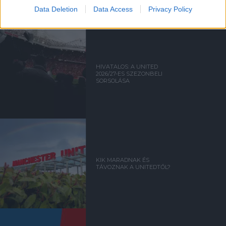
Data Deletion
Data Access
Privacy Policy
PREMIER LEAGUE
HIVATALOS: A UNITED
2026/27-ES SZEZONBELI
SORSOLÁSA
KIK MARADNAK ÉS
TÁVOZNAK A UNITEDTŐL?