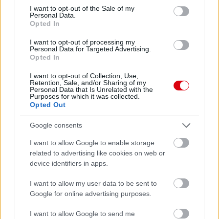
consent section.
I want to opt-out of the Sale of my
Personal Data.
Opted In
I want to opt-out of processing my
Personal Data for Targeted Advertising.
Opted In
I want to opt-out of Collection, Use,
Retention, Sale, and/or Sharing of my
Personal Data that Is Unrelated with the
Purposes for which it was collected.
Opted Out
Meccs Center
Google consents
Leeds United
vs
Manchester
I want to allow Google to enable storage
related to advertising like cookies on web or
United
device identifiers in apps.
Felkészülési szezon 5. mérkőzés
I want to allow my user data to be sent to
Croke Park, Dublin
Google for online advertising purposes.
2026-08-12 20:30
I want to allow Google to send me