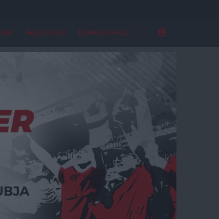
ldal
Regisztráció
Elfelejtett jelszó