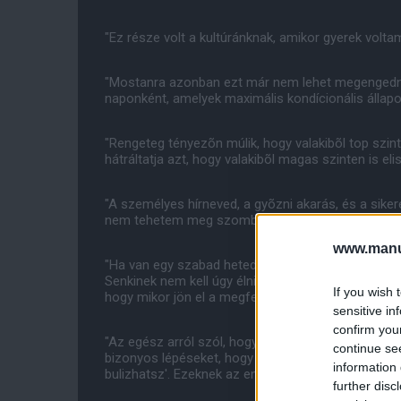
"Ez része volt a kultúránknak, amikor gyerek voltam
"Mostanra azonban ezt már nem lehet megengedni.
naponként, amelyek maximális kondícionális állapo
"Rengeteg tényezõn múlik, hogy valakibõl top szin
hátráltatja azt, hogy valakibõl magas szinten is eli
"A személyes hírneved, a gyõzni akarás, és a sike
nem tehetem meg szombat este, ha kedden vagy 
www.manut
"Ha van egy szabad heted, akkor nincs probléma, é
Senkinek nem kell úgy élnie, mint egy szerzetesnek
If you wish 
hogy mikor jön el a megfelelõ idõ a bulizásra."
sensitive in
confirm you
"Az egész arról szól, hogy miként szeretnéd felépí
continue se
bizonyos lépéseket, hogy aztán okulhass a hibáid
information 
bulizhatsz'. Ezeknek az embereknek maguknak kell 
further disc