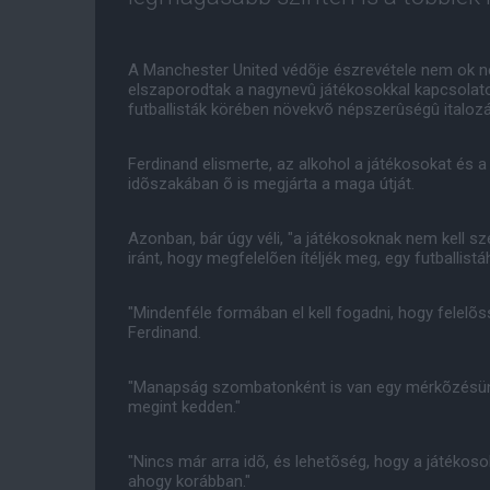
A Manchester United védõje észrevétele nem ok nélk
elszaporodtak a nagynevû játékosokkal kapcsolat
futballisták körében növekvõ népszerûségû italo
Ferdinand elismerte, az alkohol a játékosokat és a 
idõszakában õ is megjárta a maga útját.
Azonban, bár úgy véli, "a játékosoknak nem kell sz
iránt, hogy megfelelõen ítéljék meg, egy futballistá
"Mindenféle formában el kell fogadni, hogy felelõs
Ferdinand.
"Manapság szombatonként is van egy mérkõzésün
megint kedden."
"Nincs már arra idõ, és lehetõség, hogy a játékos
ahogy korábban."