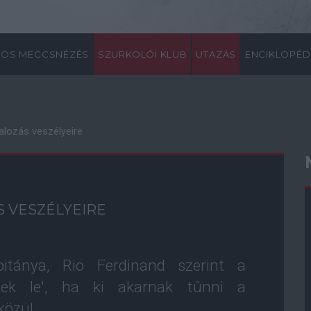
ÖS MECCSNÉZÉS
SZURKOLÓI KLUB
UTAZÁS
ENCIKLOPÉD
talozás veszélyeire
S VESZÉLYEIRE
pitánya, Rio Ferdinand szerint a
tnek le', ha ki akarnak tûnni a
közül.