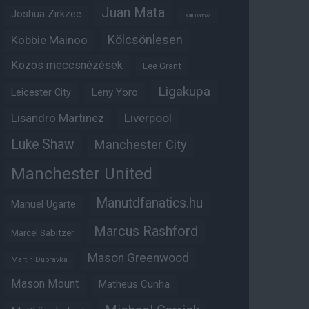
Juan Mata
Joshua Zirkzee
Karl Darlow
Kölcsönlesen
Kobbie Mainoo
Közös meccsnézések
Lee Grant
Ligakupa
Leny Yoro
Leicester City
Lisandro Martinez
Liverpool
Luke Shaw
Manchester City
Manchester United
Manutdfanatics.hu
Manuel Ugarte
Marcus Rashford
Marcel Sabitzer
Mason Greenwood
Martin Dubravka
Mason Mount
Matheus Cunha