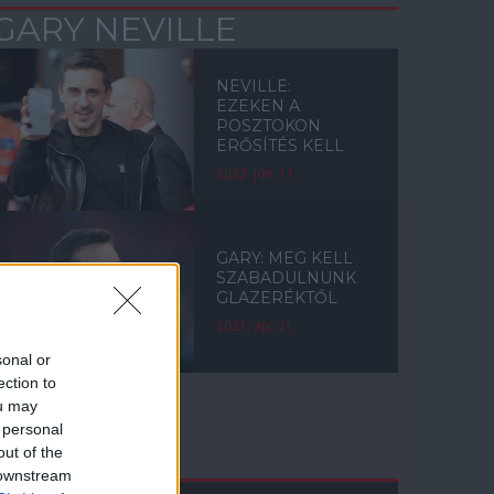
GARY NEVILLE
NEVILLE:
EZEKEN A
POSZTOKON
ERŐSÍTÉS KELL
2022. jún. 11.
GARY: MEG KELL
SZABADULNUNK
GLAZERÉKTŐL
2021. ápr. 21.
sonal or
ection to
ou may
 personal
Címkék
out of the
 downstream