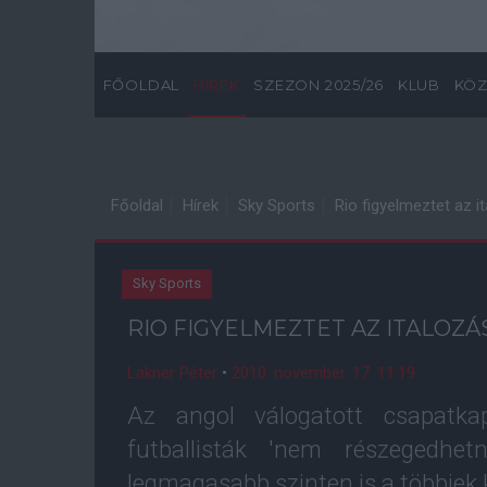
FŐOLDAL
HÍREK
SZEZON 2025/26
KLUB
KÖZ
Főoldal
Hírek
Sky Sports
Rio figyelmeztet az i
Sky Sports
RIO FIGYELMEZTET AZ ITALOZÁ
Lakner Péter
•
2010. november. 17. 11:19
Az angol válogatott csapatka
futballisták 'nem részegedhe
legmagasabb szinten is a többiek 