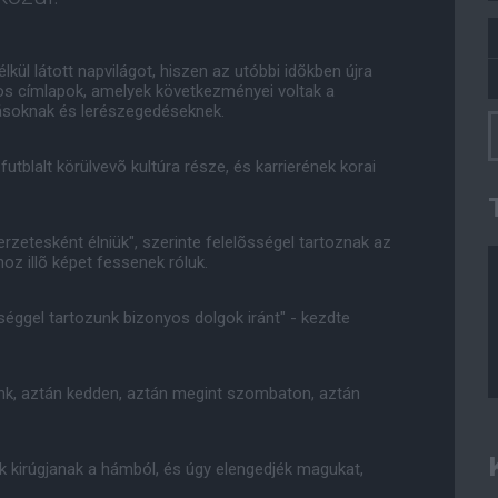
ül látott napvilágot, hiszen az utóbbi idõkben újra
os címlapok, amelyek következményei voltak a
zásoknak és lerészegedéseknek.
futblalt körülvevõ kultúra része, és karrierének korai
erzetesként élniük", szerinte felelõsségel tartoznak az
hoz illõ képet fessenek róluk.
séggel tartozunk bizonyos dolgok iránt" - kezdte
k, aztán kedden, aztán megint szombaton, aztán
ok kirúgjanak a hámból, és úgy elengedjék magukat,