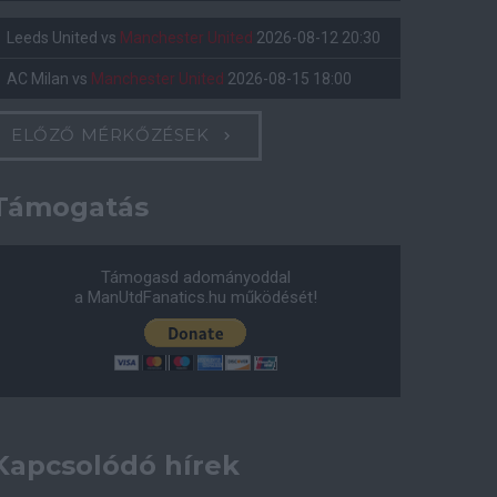
Leeds United
vs
Manchester United
2026-08-12 20:30
AC Milan
vs
Manchester United
2026-08-15 18:00
ELŐZŐ MÉRKŐZÉSEK
Támogatás
Támogasd adományoddal
a ManUtdFanatics.hu működését!
Kapcsolódó hírek