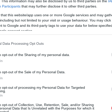
. This information may also be disclosed by us to third parties on the
IA
zedje magát, és tovább tudjon lépni ezen a
Participants
that may further disclose it to other third parties.
 that this website/app uses one or more Google services and may gath
including but not limited to your visit or usage behaviour. You may click 
 to Google and its third-party tags to use your data for below specifi
ogle consent section.
s azok közé tartozik, akik saját hibájukból okulva
egyetlen út ahhoz, hogy valakibõl top szinten is jó
l Data Processing Opt Outs
o opt-out of the Sharing of my personal data.
em csak arról szól a dolog, hogy profi akarsz lenni.
ll válnia."
In
o opt-out of the Sale of my Personal Data.
n. Mindig õt használom példaként, mert egy idõben
jnokságon játszhatott, és a mi életünk két teljesen
In
to opt-out of processing my Personal Data for Targeted
ing.
l pedig egy vérprofi futballista, akit jó körülmények
In
tart az élete."
o opt-out of Collection, Use, Retention, Sale, and/or Sharing
ersonal Data that Is Unrelated with the Purposes for which it
gy mi a célom, és azt hogyan tudom elérni."
lected.