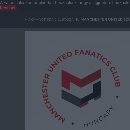
A weboldalunkon cookie-kat használunk, hogy a legjobb felhasználó
Rendben
MAGYARORSZÁG ELSŐSZÁMÚ
MANCHESTER UNITED
SZU