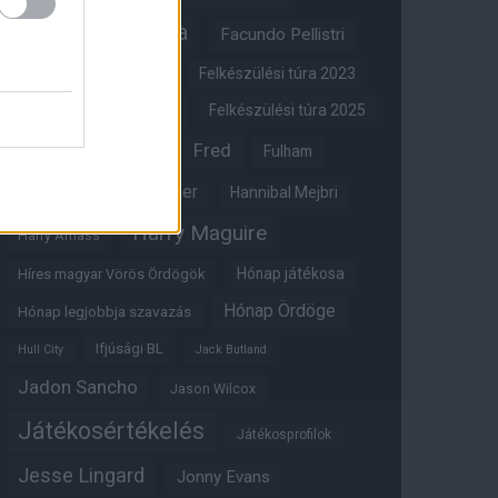
FA-kupa
Everton
Facundo Pellistri
Felkészülési túra 2022
Felkészülési túra 2023
Felkészülési túra 2024
Felkészülési túra 2025
Fred
Fulham
Felkészülési túra 2026
Gary Neville
Glazer
Hannibal Mejbri
Harry Maguire
Harry Amass
Hónap játékosa
Híres magyar Vörös Ördögök
Hónap Ördöge
Hónap legjobbja szavazás
Ifjúsági BL
Hull City
Jack Butland
Jadon Sancho
Jason Wilcox
Játékosértékelés
Játékosprofilok
Jesse Lingard
Jonny Evans