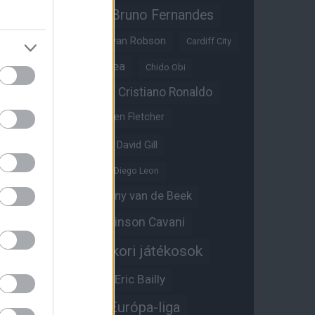
Bruno Fernandes
Brandon Williams
Bryan Mbeumo
Bryan Robson
Cardiff City
Casemiro
Chelsea
Chido Obi
Christian Eriksen
Cristiano Ronaldo
Crystal Palace
Darren Fletcher
David De Gea
David Gill
Dean Henderson
Diego Leon
Diogo Dalot
Donny van de Beek
Edinson Cavani
Ed Woodward
Egykori játékosok
Edzői stáb
Érdekességek
Eric Bailly
Erik ten Hag
Európa-liga