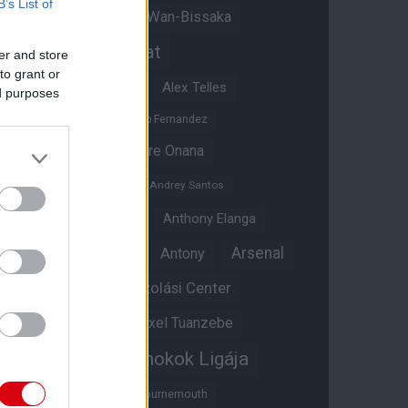
B’s List of
Aaron Wan-Bissaka
A hangadó
Akadémiai csapat
er and store
to grant or
Alejandro Garnacho
Alex Telles
ed purposes
Altay Bayindir
Alvaro Fernandez
Amad Diallo
Andre Onana
Andreas Pereira
Andrey Santos
Angol válogatott
Anthony Elanga
Anthony Martial
Arsenal
Antony
Átigazolási Center
Aston Villa
Átigazolások
Axel Tuanzebe
Bajnokok Ligája
Ayden Heaven
Benjamin Sesko
Bournemouth