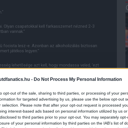
."
 Olyan csapatokkal kell farkasszemet nézned 2-3
tban vannak."
tû focista lesz-e. Azonban az alkoholizálás biztosan
smert játékos legyen."
resség lehetõsége azt kell, hogy mondassa veled, 'ezt
szerdán meccsünk van'."
dfanatics.hu -
Do Not Process My Personal Information
rezd jól magad, hadd szóljon az ereszd el a hajam.
. De meg kell találnod a megfelelõ egyensúlyt abban,
to opt-out of the sale, sharing to third parties, or processing of your per
formation for targeted advertising by us, please use the below opt-out s
r selection. Please note that after your opt-out request is processed y
teni önmagad. Fiatal játékosként meg kell tenned
eing interest-based ads based on personal information utilized by us or
ból. Sokaknak nem lehet azt mondani, hogy 'nem
disclosed to third parties prior to your opt-out. You may separately opt-
rájönniük, hogy mi is a jó számukra."
losure of your personal information by third parties on the IAB’s list of