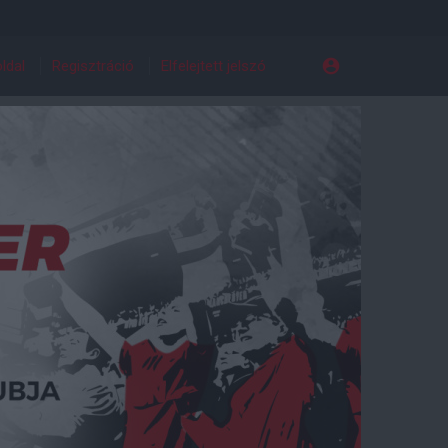
ldal
Regisztráció
Elfelejtett jelszó