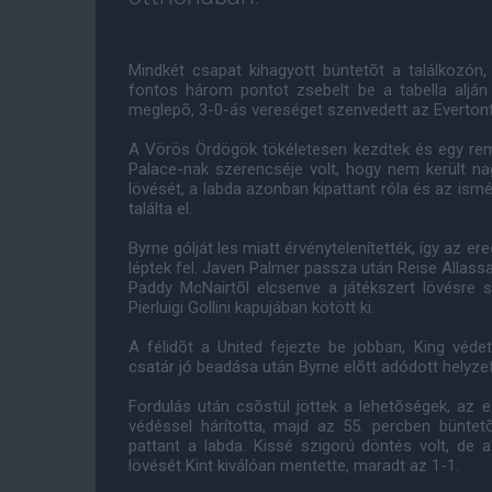
Mindkét csapat kihagyott büntetõt a találkozón
fontos három pontot zsebelt be a tabella aljá
meglepõ, 3-0-ás vereséget szenvedett az Evertont
A Vörös Ördögök tökéletesen kezdtek és egy reme
Palace-nak szerencséje volt, hogy nem került 
lövését, a labda azonban kipattant róla és az ismé
találta el.
Byrne gólját les miatt érvénytelenítették, így az
léptek fel. Javen Palmer passza után Reise Allassan
Paddy McNairtõl elcsenve a játékszert lövésre sz
Pierluigi Gollini kapujában kötött ki.
A félidõt a United fejezte be jobban, King véd
csatár jó beadása után Byrne elõtt adódott helyzet
Fordulás után csõstül jöttek a lehetõségek, az 
védéssel hárította, majd az 55. percben büntet
pattant a labda. Kissé szigorú döntés volt, de 
lövését Kint kiválóan mentette, maradt az 1-1.