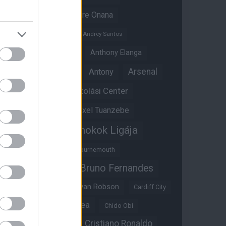
Amad Diallo
Andre Onana
Andreas Pereira
Andrey Santos
Angol válogatott
Anthony Elanga
Anthony Martial
Arsenal
Antony
Átigazolási Center
Aston Villa
Átigazolások
Axel Tuanzebe
Bajnokok Ligája
Ayden Heaven
Benjamin Sesko
Bournemouth
Bruno Fernandes
Brandon Williams
Bryan Mbeumo
Bryan Robson
Cardiff City
Casemiro
Chelsea
Chido Obi
Christian Eriksen
Cristiano Ronaldo