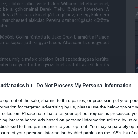
z, elõbb Gollini védett Jon Williams lehetõségénél,
t be a gólvonalnál Derek Tieku lövését követõen. A
ndreas Pereira is közel járt a gólhoz, de egyikük sem
 manchesteri alakulat. Pereira szabadrúgását kiütötte
puba.
ésõbb Gollini rántotta le Jake Gray-t, amiért a Palace
an a kapus jött ki gyõztesen, Allassani tizenegyesét
lmet, míg a másik oldalon Croll szabadrúgása kerülte
United nagyon fontos gyõzelmet aratott az elõdöntõs
dfanatics.hu -
Do Not Process My Personal Information
to opt-out of the sale, sharing to third parties, or processing of your per
formation for targeted advertising by us, please use the below opt-out s
reira, Grimshaw, Pearson, Daehli - Byrne, Wilson
r selection. Please note that after your opt-out request is processed y
eing interest-based ads based on personal information utilized by us or
n 72'
disclosed to third parties prior to your opt-out. You may separately opt-
losure of your personal information by third parties on the IAB’s list of