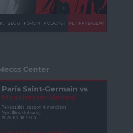
IA
BLOG
FÓRUM
PODCAST
PL TIPPVERSENY
Meccs Center
Paris Saint-Germain
vs
Manchester United
Felkészülési szezon 4. mérkőzés
Nya Ullevi, Göteborg
2026-08-08 17:00
2 nap 10 óra 43 perc 5 másodperc