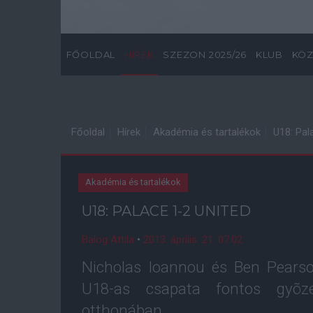
FŐOLDAL
HÍREK
SZEZON 2025/26
KLUB
KÖZ
Főoldal
Hírek
Akadémia és tartalékok
U18: Pal
Akadémia és tartalékok
U18: PALACE 1-2 UNITED
Balog Attila
•
2013. április. 21. 07:02
Nicholas Ioannou és Ben Pearso
U18-as csapata fontos gyõze
otthonában.