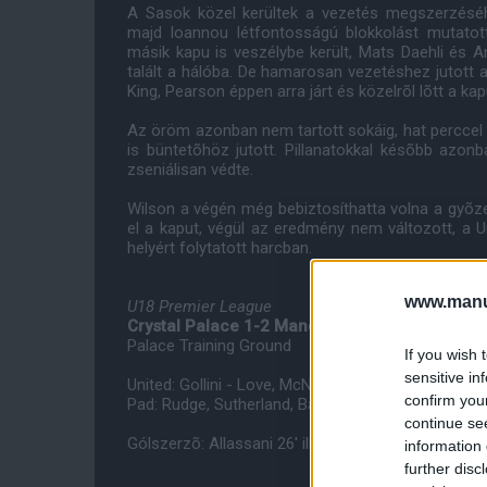
A Sasok közel kerültek a vezetés megszerzéséhe
majd Ioannou létfontosságú blokkolást mutatot
másik kapu is veszélybe került, Mats Daehli és A
talált a hálóba. De hamarosan vezetéshez jutott a
King, Pearson éppen arra járt és közelrõl lõtt a ka
Az öröm azonban nem tartott sokáig, hat perccel k
is büntetõhöz jutott. Pillanatokkal késõbb azonb
zseniálisan védte.
Wilson a végén még bebiztosíthatta volna a gyõze
el a kaput, végül az eredmény nem változott, a 
helyért folytatott harcban.
www.manut
U18 Premier League
Crystal Palace 1-2 Manchester United
Palace Training Ground
If you wish 
sensitive in
United: Gollini - Love, McNair, Ioannou, Evans - Pe
confirm you
Pad: Rudge, Sutherland, Barmby, Willock, Fletcher.
continue se
Gólszerzõ: Allassani 26' illetve Iouannou 7' Pearso
information 
further disc