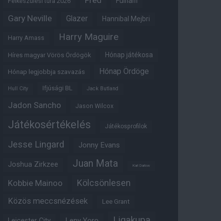
Fred
Fulham
Felkészülési túra 2026
Gary Neville
Glazer
Hannibal Mejbri
Harry Maguire
Harry Amass
Hónap játékosa
Híres magyar Vörös Ördögök
Hónap Ördöge
Hónap legjobbja szavazás
Ifjúsági BL
Hull City
Jack Butland
Jadon Sancho
Jason Wilcox
Játékosértékelés
Játékosprofilok
Jesse Lingard
Jonny Evans
Juan Mata
Joshua Zirkzee
Karl Darlow
Kölcsönlesen
Kobbie Mainoo
Közös meccsnézések
Lee Grant
Ligakupa
Leny Yoro
Leicester City