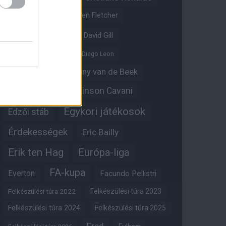
Crystal Palace
Darren Fletcher
David De Gea
David Gill
Dean Henderson
Diego Leon
Diogo Dalot
Donny van de Beek
Edinson Cavani
Ed Woodward
Egykori játékosok
Edzői stáb
Érdekességek
Eric Bailly
Erik ten Hag
Európa-liga
FA-kupa
Everton
Facundo Pellistri
Felkészülési túra 2022
Felkészülési túra 2023
Felkészülési túra 2024
Felkészülési túra 2025