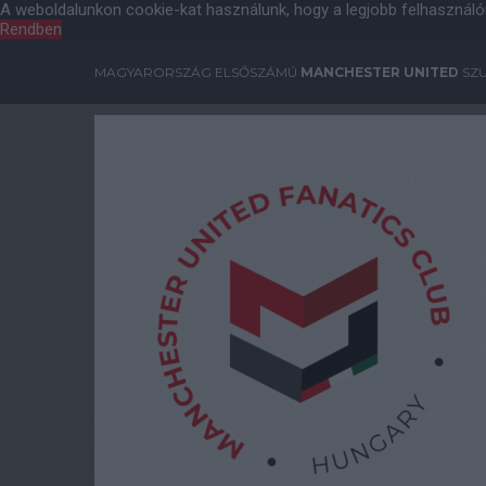
A weboldalunkon cookie-kat használunk, hogy a legjobb felhasználó
Rendben
MAGYARORSZÁG ELSŐSZÁMÚ
MANCHESTER UNITED
SZU