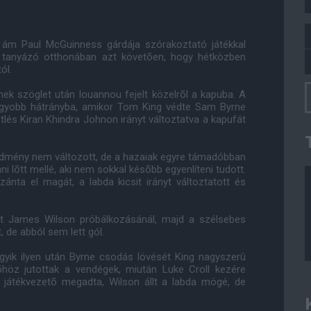
, ám Paul McGuinness gárdája szórakoztató játékkal
n tanyázó otthonában azt követõen, hogy hétközben
ól.
k szöglet után Iouannou fejelt közelrõl a kapuba. A
nagyobb hátrányba, amikor Tom King védte Sam Byrne
tlés Kiran Khindra Johnon irányt változtatva a kapufát
 eredmény nem változott, de a hazaiak egyre támadóbban
i lõtt mellé, aki nem sokkal késõbb egyenlíteni tudott.
ánta el magát, a labda kicsit irányt változtatott és
ett James Wilson próbálkozásánál, majd a szélsebes
, de abból sem lett gól.
egyik ilyen után Byrne csodás lövését King nagyszerû
õhöz jutottak a vendégek, miután Luke Croll kezére
a játékvezetõ megadta, Wilson állt a labda mögé, de