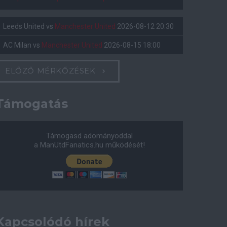
Leeds United
vs
Manchester United
2026-08-12 20:30
AC Milan
vs
Manchester United
2026-08-15 18:00
ELŐZŐ MÉRKŐZÉSEK
Támogatás
Támogasd adományoddal
a ManUtdFanatics.hu működését!
Kapcsolódó hírek