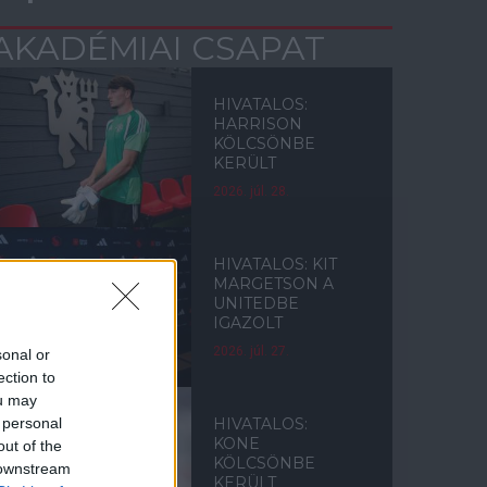
AKADÉMIAI CSAPAT
HIVATALOS:
HARRISON
KÖLCSÖNBE
KERÜLT
2026. júl. 28.
HIVATALOS: KIT
MARGETSON A
UNITEDBE
IGAZOLT
2026. júl. 27.
sonal or
ection to
ou may
 personal
HIVATALOS:
KONE
out of the
KÖLCSÖNBE
 downstream
KERÜLT