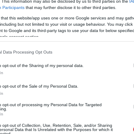
. This information may also be disclosed by us to third parties on the
IA
Participants
that may further disclose it to other third parties.
 that this website/app uses one or more Google services and may gath
ube-on is!
including but not limited to your visit or usage behaviour. You may click 
droidra
és
iOS-re
!
 to Google and its third-party tags to use your data for below specifi
ogle consent section.
ManUtdFanatics.hu működését!
l Data Processing Opt Outs
o opt-out of the Sharing of my personal data.
In
o opt-out of the Sale of my Personal Data.
In
to opt-out of processing my Personal Data for Targeted
ing.
In
o opt-out of Collection, Use, Retention, Sale, and/or Sharing
ersonal Data that Is Unrelated with the Purposes for which it
lected.