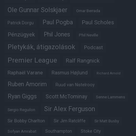
Ole Gunnar Solskjaer
Omar Berrada
Paul Pogba
Paul Scholes
Patrick Dorgu
Phil Jones
Pénzügyek
Phil Neville
Pletykák, átigazolások
Podcast
Premier League
Ralf Rangnick
Raphaël Varane
Rasmus Højlund
Richard Arnold
Ruben Amorim
Ruud van Nistelrooy
Ryan Giggs
Scott McTominay
Senne Lammens
Sir Alex Ferguson
Sergio Reguilon
Sir Bobby Charlton
Sir Jim Ratcliffe
Sir Matt Busby
Southampton
Stoke City
Sofyan Amrabat