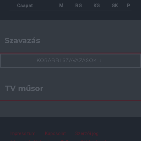
Csapat
M
RG
KG
GK
P
Szavazás
KORÁBBI SZAVAZÁSOK
TV műsor
Impresszum
Kapcsolat
Szerzői jog