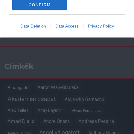
CONFIRM
Data Deletion
Data Access
Privacy Policy
Kapcsolódó hírek
Címkék
Aaron Wan-Bissaka
A hangadó
Akadémiai csapat
Alejandro Garnacho
Alex Telles
Altay Bayindir
Alvaro Fernandez
Amad Diallo
Andre Onana
Andreas Pereira
Angol válogatott
Anthony Elanga
Andrey Santos