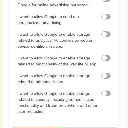
Google for online advertising purposes.
Felkészülési szezon 4. mérkőzés
Nya Ullevi, Göteborg
I want to allow Google to send me
2026-08-08 17:00
personalized advertising.
1 nap 10 óra 8 perc 21 másodperc
I want to allow Google to enable storage
related to analytics like cookies on web or
device identifiers in apps.
Leeds United
vs
Manchester United
2026-08-12 20:30
AC Milan
vs
Manchester United
2026-08-15 18:00
I want to allow Google to enable storage
related to functionality of the website or app.
ELŐZŐ MÉRKŐZÉSEK
I want to allow Google to enable storage
related to personalization.
Támogatás
I want to allow Google to enable storage
related to security, including authentication
functionality and fraud prevention, and other
Támogasd adományoddal
user protection.
a ManUtdFanatics.hu működését!