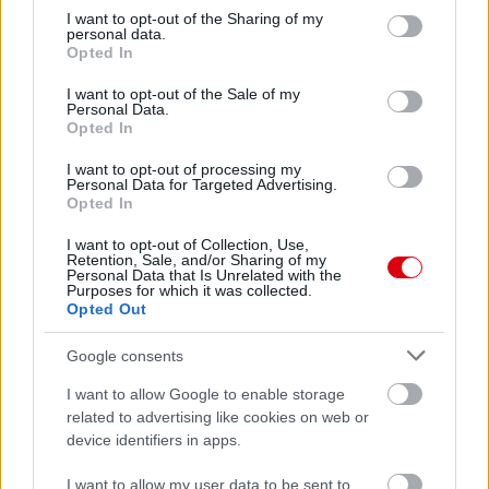
not limited to your visit or usage behaviour. You may click to
I want to opt-out of the Sharing of my
personal data.
grant or deny consent to Google and its third-party tags to
Opted In
use your data for below specified purposes in below Google
consent section.
I want to opt-out of the Sale of my
Personal Data.
Opted In
I want to opt-out of processing my
Personal Data for Targeted Advertising.
Opted In
I want to opt-out of Collection, Use,
Retention, Sale, and/or Sharing of my
Personal Data that Is Unrelated with the
Purposes for which it was collected.
Opted Out
Meccs Center
Google consents
I want to allow Google to enable storage
related to advertising like cookies on web or
Paris Saint-Germain
vs
device identifiers in apps.
Manchester United
I want to allow my user data to be sent to