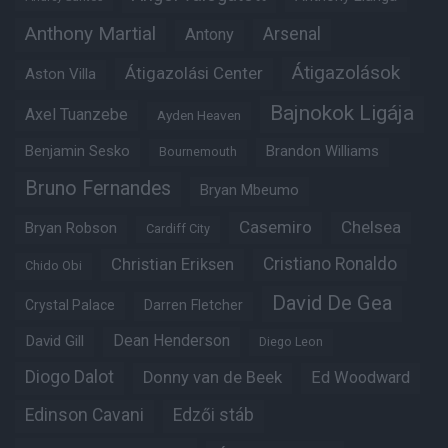
Anthony Martial
Arsenal
Antony
Átigazolások
Átigazolási Center
Aston Villa
Bajnokok Ligája
Axel Tuanzebe
Ayden Heaven
Benjamin Sesko
Brandon Williams
Bournemouth
Bruno Fernandes
Bryan Mbeumo
Casemiro
Chelsea
Bryan Robson
Cardiff City
Christian Eriksen
Cristiano Ronaldo
Chido Obi
David De Gea
Crystal Palace
Darren Fletcher
Dean Henderson
David Gill
Diego Leon
Diogo Dalot
Donny van de Beek
Ed Woodward
Edinson Cavani
Edzői stáb