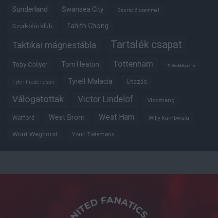
Sunderland
Swansea City
Szurkoló szemmel
Tahith Chong
Szurkolói klub
Tartalék csapat
Taktikai mágnestábla
Tottenham
Tom Heaton
Toby Collyer
Trófeabibliográfia
Tyrell Malacia
Utazás
Tyler Fredericson
Válogatottak
Victor Lindelöf
Visszhang
West Ham
West Brom
Watford
Willy Kambwala
Wout Weghorst
Youri Tielemans