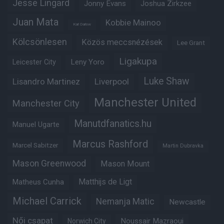
Jesse Lingard
Jonny Evans
Joshua Zirkzee
Juan Mata
Kobbie Mainoo
Karl Darlow
Kölcsönlesen
Közös meccsnézések
Lee Grant
Ligakupa
Leny Yoro
Leicester City
Luke Shaw
Lisandro Martinez
Liverpool
Manchester United
Manchester City
Manutdfanatics.hu
Manuel Ugarte
Marcus Rashford
Marcel Sabitzer
Martin Dubravka
Mason Greenwood
Mason Mount
Matheus Cunha
Matthijs de Ligt
Michael Carrick
Nemanja Matic
Newcastle
Női csapat
Noussair Mazraoui
Norwich City