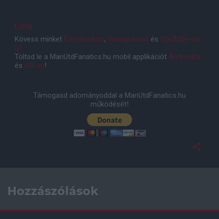
ESPN
Kövess minket
Facebookon
,
Instagramon
és
YouTube-on
is!
Töltsd le a ManUtdFanatics.hu mobil applikációt
Androidra
és
iOS-re
!
Támogasd adományoddal a ManUtdFanatics.hu
működését!
Hozzászólások