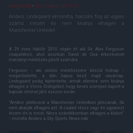
Balog Attila
•
2013. május. 18. 17:55
Anders Lindegaard elmondta, harcolni fog az egyes
számú mezért és nem kívánja elhagyni a
Manchester Unitedet.
A 29 éves hálóõr 2010 végén írt alá Sir Alex Ferguson
csapatához, ahol azonban David de Gea érkezésével
maroknyi mérkõzés jutott számára.
Ferguson - aki utolsó mérkõzésére készül holnap -
megerõsítette, a dán kapus kezd majd vasárnap.
Lindegaard pedig kijelentette, annak ellenére sem kívánja
elhagyni a Vörös Ördögöket, hogy kevés szerepet kapott a
bajnoki címmel járó szezon során.
"Amikor játékosok a Manchester Unitedben játszanak, õk
nem akarják elhagyni azt. A család része vagy és ugyanezt
érzem én is most. Nincs szándékomban elhagyni a klubot"
- mondta Anders a
Sky Sports News-
nak.