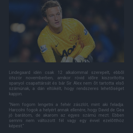
Lindegaard idén csak 12 alkalommal szerepelt, ebbõl
ötször novemberben, amikor rövid idõre kiszorította
spanyol csapattársát és bár Sir Alex nem õt tartotta elsõ
számúnak, a dán eltökélt, hogy rendszeres lehetõséget
kapjon.
"Nem fogom lengetni a fehér zászlót, mint aki feladja.
Harcolni fogok a helyért annak ellenére, hogy David de Gea
jó barátom, de akarom az egyes számú mezt. Ebben
semmi nem változott fél vagy egy évvel ezelõtthöz
képest."