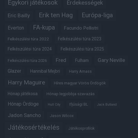
Egykori játékosok
Érdekességek
Erik ten Hag
Európa-liga
Eric Bailly
FA-kupa
Everton
Facundo Pellistri
Felkészülési túra 2022
Felkészülési túra 2023
Felkészülési túra 2024
Felkészülési túra 2025
Fred
Gary Neville
Fulham
Felkészülési túra 2026
Glazer
Hannibal Mejbri
Harry Amass
Harry Maguire
Híres magyar Vörös Ördögök
Hónap játékosa
Hónap legjobbja szavazás
Hónap Ördöge
Ifjúsági BL
Hull City
Jack Butland
Jadon Sancho
Jason Wilcox
Játékosértékelés
Játékosprofilok