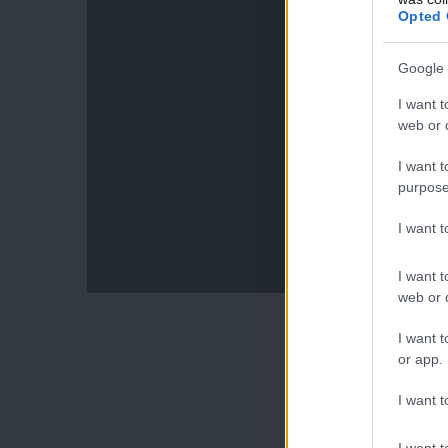
Opted 
Google 
I want t
web or d
I want t
purpose
I want 
I want t
web or d
I want t
or app.
I want t
I want t