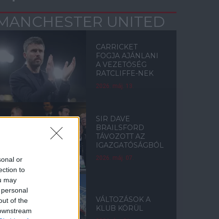
MANCHESTER UNITED
CARRICKET
FOGJA AJÁNLANI
A VEZETŐSÉG
RATCLIFFE-NEK
2026. máj. 13.
SIR DAVE
BRAILSFORD
TÁVOZOTT AZ
IGAZGATÓSÁGBÓL
2026. máj. 07.
sonal or
ection to
ou may
 personal
VÁLTOZÁSOK A
out of the
KLUB KÖRÜL
 downstream