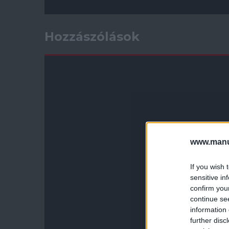
Hozzászólások
www.manut
If you wish 
sensitive in
confirm you
continue se
information 
further disc