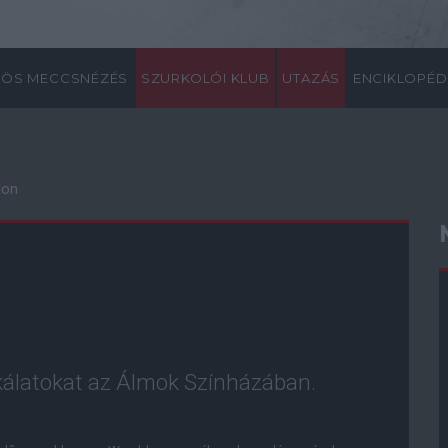
ÖS MECCSNÉZÉS
SZURKOLÓI KLUB
UTAZÁS
ENCIKLOPÉD
don
álatokat az Álmok Színházában.