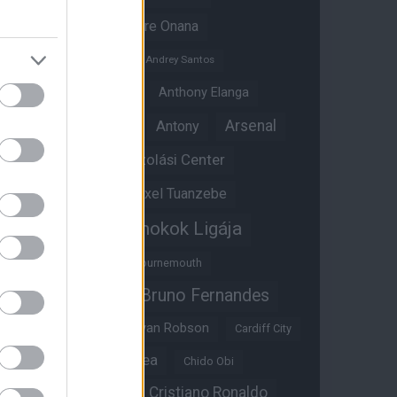
Amad Diallo
Andre Onana
Andreas Pereira
Andrey Santos
Angol válogatott
Anthony Elanga
Anthony Martial
Arsenal
Antony
Átigazolási Center
Aston Villa
Átigazolások
Axel Tuanzebe
Bajnokok Ligája
Ayden Heaven
Benjamin Sesko
Bournemouth
Bruno Fernandes
Brandon Williams
Bryan Mbeumo
Bryan Robson
Cardiff City
Casemiro
Chelsea
Chido Obi
Christian Eriksen
Cristiano Ronaldo