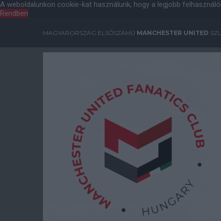
A weboldalunkon cookie-kat használunk, hogy a legjobb felhasználó
Rendben
MAGYARORSZÁG ELSŐSZÁMÚ
MANCHESTER UNITED
SZU