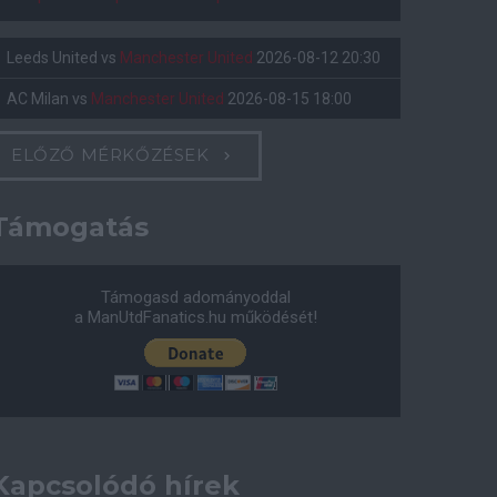
Leeds United
vs
Manchester United
2026-08-12 20:30
AC Milan
vs
Manchester United
2026-08-15 18:00
ELŐZŐ MÉRKŐZÉSEK
Támogatás
Támogasd adományoddal
a ManUtdFanatics.hu működését!
Kapcsolódó hírek