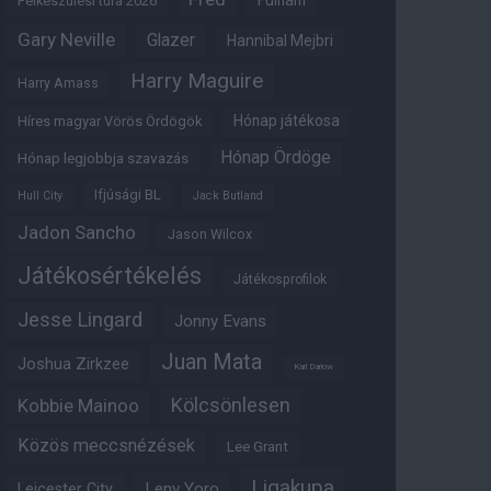
Fulham
Felkészülési túra 2026
Gary Neville
Glazer
Hannibal Mejbri
Harry Maguire
Harry Amass
Hónap játékosa
Híres magyar Vörös Ördögök
Hónap Ördöge
Hónap legjobbja szavazás
Ifjúsági BL
Hull City
Jack Butland
Jadon Sancho
Jason Wilcox
Játékosértékelés
Játékosprofilok
Jesse Lingard
Jonny Evans
Juan Mata
Joshua Zirkzee
Karl Darlow
Kölcsönlesen
Kobbie Mainoo
Közös meccsnézések
Lee Grant
Ligakupa
Leny Yoro
Leicester City