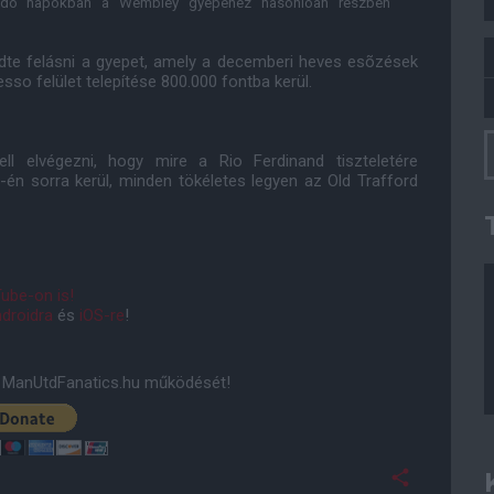
zendõ napokban a Wembley gyepéhez hasonlóan
részben
te felásni a gyepet, amely a decemberi heves esõzések
so felület telepítése 800.000 fontba kerül.
l elvégezni, hogy mire a Rio Ferdinand tiszteletére
9-én sorra kerül, minden tökéletes legyen az Old Trafford
ube-on is!
droidra
és
iOS-re
!
ManUtdFanatics.hu működését!