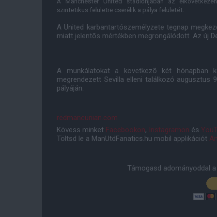
A Manchester United stadionjában az elkövetke
szintetikus felületre cserélik a pálya felületét.
A United karbantartószemélyzete tegnap megkezd
miatt jelentõs mértékben megrongálódott. Az új Des
A munkálatokat a következõ két hónapban kel
megrendezett Sevilla elleni találkozó augusztus 
pályáján.
redmancunian.com
Kövess minket
Facebookon
,
Instagramon
és
YouT
Töltsd le a ManUtdFanatics.hu mobil applikációt
An
Támogasd adományoddal a 