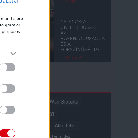
B’s List of
2026. ápr. 01.
er and store
CARRICK: A
to grant or
UNITED BÜSZKE
ed purposes
AZ
EGYENJOGÚSÁGRA
ÉS A
SOKSZÍNŰSÉGRE
2026. febr. 21.
Címkék
Aaron Wan-Bissaka
A hangadó
Akadémiai csapat
Alejandro Garnacho
Alex Telles
Altay Bayindir
Alvaro Fernandez