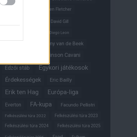
Crystal Palace
Darren Fletcher
David De Gea
David Gill
Dean Henderson
Diego Leon
Diogo Dalot
Donny van de Beek
Edinson Cavani
Ed Woodward
Egykori játékosok
Edzői stáb
Érdekességek
Eric Bailly
Erik ten Hag
Európa-liga
FA-kupa
Everton
Facundo Pellistri
Felkészülési túra 2022
Felkészülési túra 2023
Felkészülési túra 2024
Felkészülési túra 2025
Fred