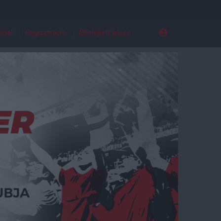
ldal
Regisztráció
Elfelejtett jelszó