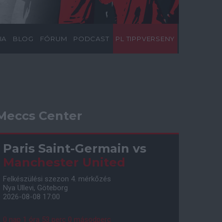
IA
BLOG
FÓRUM
PODCAST
PL TIPPVERSENY
Meccs Center
Paris Saint-Germain
vs
Manchester United
Felkészülési szezon 4. mérkőzés
Nya Ullevi, Göteborg
2026-08-08 17:00
0 nap 1 óra 52 perc 59 másodperc