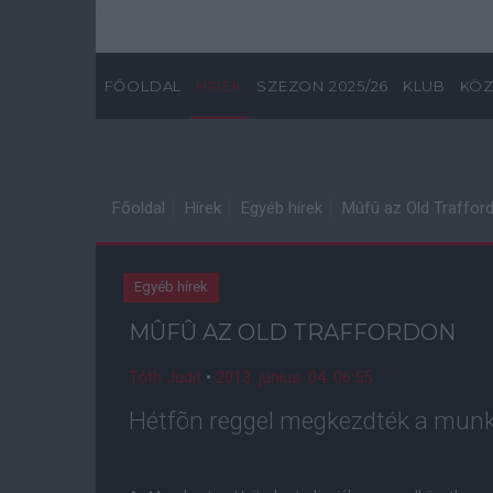
FŐOLDAL
HÍREK
SZEZON 2025/26
KLUB
KÖZ
Főoldal
Hírek
Egyéb hírek
Mûfû az Old Traffor
Egyéb hírek
MÛFÛ AZ OLD TRAFFORDON
Tóth Judit
•
2013. június. 04. 06:55
Hétfõn reggel megkezdték a munk