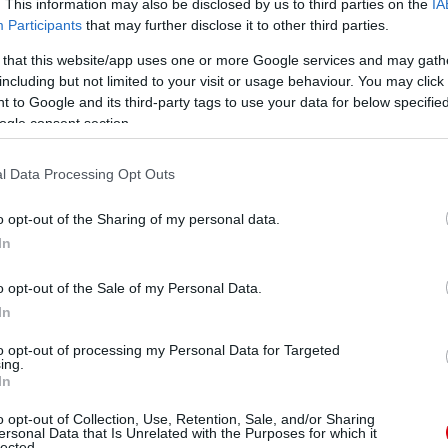
. This information may also be disclosed by us to third parties on the
IA
Participants
that may further disclose it to other third parties.
 that this website/app uses one or more Google services and may gath
including but not limited to your visit or usage behaviour. You may click 
 to Google and its third-party tags to use your data for below specifi
ogle consent section.
l Data Processing Opt Outs
o opt-out of the Sharing of my personal data.
In
o opt-out of the Sale of my Personal Data.
In
to opt-out of processing my Personal Data for Targeted
ing.
In
o opt-out of Collection, Use, Retention, Sale, and/or Sharing
ersonal Data that Is Unrelated with the Purposes for which it
lected.