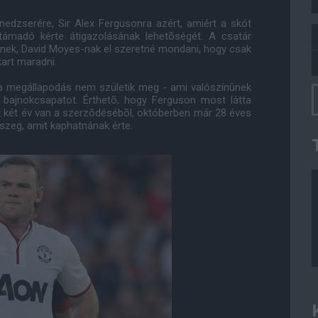
edzserére, Sir Alex Fergusonra azért, amiért a skót
támadó kérte átigazolásának lehetõségét. A csatár
ernek, David Moyes-nak el szeretné mondani, hogy csak
kart maradni.
ha a megállapodás nem születik meg - ami valószínûnek
a bajnokcsapatot. Érthetõ, hogy Ferguson most látta
k két év van a szerzõdésébõl, októberben már 28 éves
szeg, amit kaphatnának érte.