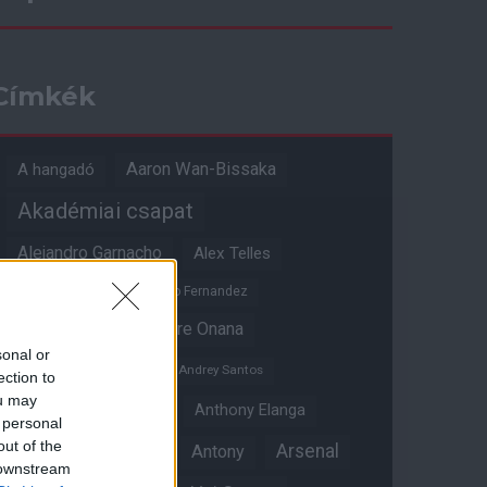
Címkék
Aaron Wan-Bissaka
A hangadó
Akadémiai csapat
Alejandro Garnacho
Alex Telles
Altay Bayindir
Alvaro Fernandez
Amad Diallo
Andre Onana
sonal or
Andreas Pereira
Andrey Santos
ection to
ou may
Angol válogatott
Anthony Elanga
 personal
out of the
Anthony Martial
Arsenal
Antony
 downstream