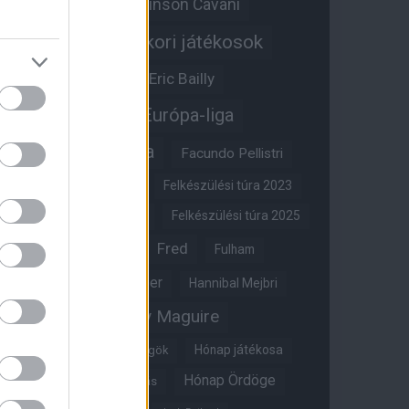
Edinson Cavani
Ed Woodward
Egykori játékosok
Edzői stáb
Érdekességek
Eric Bailly
Erik ten Hag
Európa-liga
FA-kupa
Everton
Facundo Pellistri
Felkészülési túra 2022
Felkészülési túra 2023
Felkészülési túra 2024
Felkészülési túra 2025
Fred
Fulham
Felkészülési túra 2026
Gary Neville
Glazer
Hannibal Mejbri
Harry Maguire
Harry Amass
Hónap játékosa
Híres magyar Vörös Ördögök
Hónap Ördöge
Hónap legjobbja szavazás