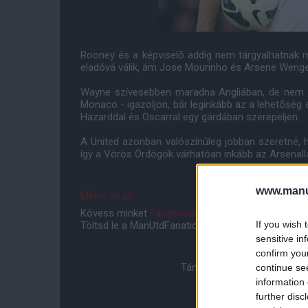
Rooney és a képviselõ addig nem tárgyalhatnak má
eladóvá válik, ám Jose Mourinho és Arsene Wenger
Wayne szívesebben maradna Angliában, de nem zá
Monaco - igazoljon, bár leginkább az a lehetõség 
Hazarddal és Oscarral egy gárdában szerepeljen.
A United azonban valószínûleg jobban szeretné, 
így a Vörös Ördögök várhatóan inkább az Arsenall
www.manut
Mirror.co.uk
Kövess minket
Facebookon
,
Instagramon
és
YouT
If you wish 
Töltsd le a ManUtdFanatics.hu mobil applikációt
An
sensitive in
confirm you
Támogasd adományoddal a 
continue se
information 
further disc