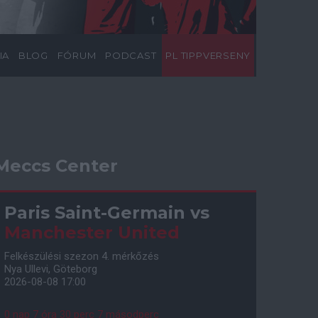
IA
BLOG
FÓRUM
PODCAST
PL TIPPVERSENY
Meccs Center
Paris Saint-Germain
vs
Manchester United
Felkészülési szezon 4. mérkőzés
Nya Ullevi, Göteborg
2026-08-08 17:00
0 nap 7 óra 30 perc 6 másodperc