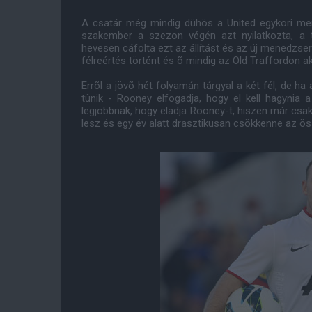
A csatár még mindig dühös a United egykori men
szakember a szezon végén azt nyilatkozta, a 
hevesen cáfolta ezt az állítást és az új menedzs
félreértés történt és õ mindig az Old Traffordon a
Errõl a jövõ hét folyamán tárgyal a két fél, de 
tûnik - Rooney elfogadja, hogy el kell hagynia 
legjobbnak, hogy eladja Rooney-t, hiszen már csa
lesz és egy év alatt drasztikusan csökkenne az ös