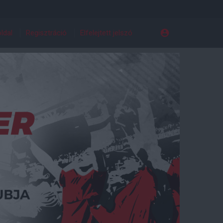
ldal
Regisztráció
Elfelejtett jelszó