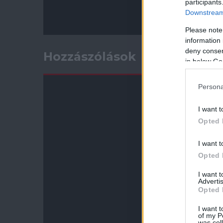
participants
Downstream 
Please note
information 
deny consent
Hozzászólások
in below Go
Persona
I want t
Opted 
I want t
Opted 
I want 
Advertis
Opted 
I want t
of my P
was col