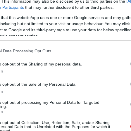
. This information may also be disclosed by us to third parties on the
IA
Participants
that may further disclose it to other third parties.
 that this website/app uses one or more Google services and may gath
including but not limited to your visit or usage behaviour. You may click 
 to Google and its third-party tags to use your data for below specifi
ogle consent section.
l Data Processing Opt Outs
o opt-out of the Sharing of my personal data.
In
o opt-out of the Sale of my Personal Data.
In
to opt-out of processing my Personal Data for Targeted
ing.
In
o opt-out of Collection, Use, Retention, Sale, and/or Sharing
ersonal Data that Is Unrelated with the Purposes for which it
lected.