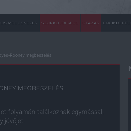
ÖS MECCSNÉZÉS
SZURKOLÓI KLUB
UTAZÁS
ENCIKLOPÉD
Moyes-Rooney megbeszélés
OONEY MEGBESZÉLÉS
hét folyamán találkoznak egymással,
 jövõjét.