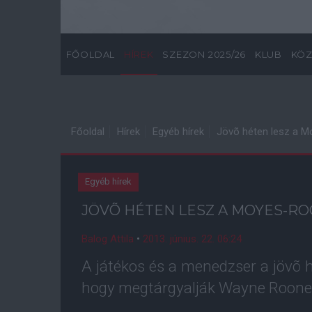
FŐOLDAL
HÍREK
SZEZON 2025/26
KLUB
KÖZ
Főoldal
Hírek
Egyéb hírek
Jövõ héten lesz a 
Egyéb hírek
JÖVÕ HÉTEN LESZ A MOYES-R
Balog Attila
•
2013. június. 22. 06:24
A játékos és a menedzser a jövõ 
hogy megtárgyalják Wayne Rooney