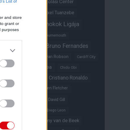
Átigazolási Center
B’s List of
Aston Villa
Átigazolások
Axel Tuanzebe
er and store
Bajnokok Ligája
to grant or
Ayden Heaven
ed purposes
Benjamin Sesko
Bournemouth
Bruno Fernandes
Brandon Williams
Bryan Mbeumo
Bryan Robson
Cardiff City
Casemiro
Chelsea
Chido Obi
Christian Eriksen
Cristiano Ronaldo
Crystal Palace
Darren Fletcher
David De Gea
David Gill
Dean Henderson
Diego Leon
Diogo Dalot
Donny van de Beek