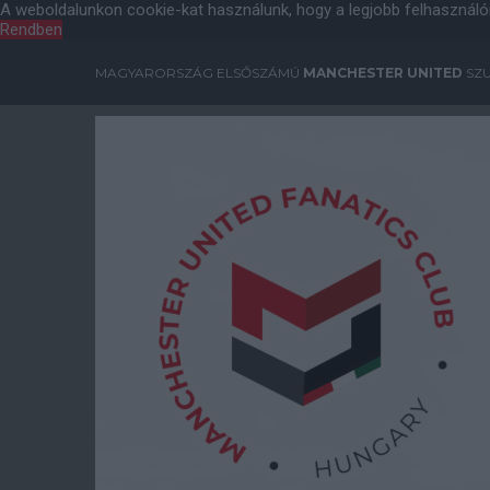
A weboldalunkon cookie-kat használunk, hogy a legjobb felhasználó
Rendben
MAGYARORSZÁG ELSŐSZÁMÚ
MANCHESTER UNITED
SZU