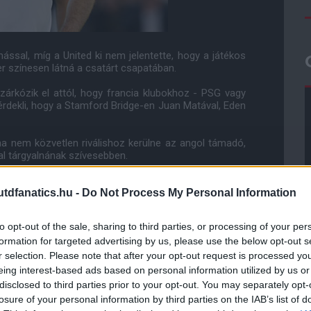
ssal, míg a United ki nem jelentette, hogy a játékos
 színesen látná a csatárt csapatában.
rkózik el attól, hogy francia klubokhoz - PSG vagy
érdekli, hogy a Stamford Bridge-en Juan Matával, Eden
ha nem közvetlen riválishoz kerülne az angol támadó,
al tárgyalnának szívesebben.
dfanatics.hu -
Do Not Process My Personal Information
ube-on is!
to opt-out of the sale, sharing to third parties, or processing of your per
droidra
és
iOS-re
!
formation for targeted advertising by us, please use the below opt-out s
r selection. Please note that after your opt-out request is processed y
ManUtdFanatics.hu működését!
eing interest-based ads based on personal information utilized by us or
disclosed to third parties prior to your opt-out. You may separately opt-
losure of your personal information by third parties on the IAB’s list of