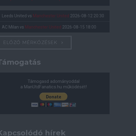
Leeds United
vs
Manchester United
2026-08-12 20:30
AC Milan
vs
Manchester United
2026-08-15 18:00
ELŐZŐ MÉRKŐZÉSEK
Támogatás
Támogasd adományoddal
a ManUtdFanatics.hu működését!
Kapcsolódó hírek