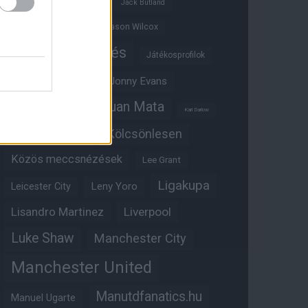
Ifjúsági BL
Hull City
Jack Butland
Jadon Sancho
Jason Wilcox
Játékosértékelés
Játékosprofilok
Jesse Lingard
Jonny Evans
Juan Mata
Joshua Zirkzee
Karl Darlow
Kölcsönlesen
Kobbie Mainoo
Közös meccsnézések
Lee Grant
Ligakupa
Leny Yoro
Leicester City
Lisandro Martinez
Liverpool
Luke Shaw
Manchester City
Manchester United
Manutdfanatics.hu
Manuel Ugarte