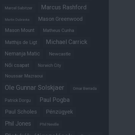
Marcus Rashford
Marcel Sabitzer
Mason Greenwood
Martin Dubravka
Mason Mount
Matheus Cunha
Michael Carrick
Matthijs de Ligt
Nemanja Matic
Newcastle
Női csapat
Norwich City
Noussair Mazraoui
Ole Gunnar Solskjaer
Omar Berrada
Paul Pogba
Patrick Dorgu
Paul Scholes
Pénzügyek
Phil Jones
Phil Neville