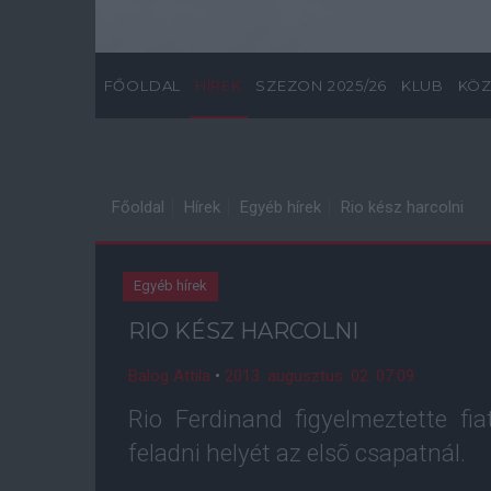
FŐOLDAL
HÍREK
SZEZON 2025/26
KLUB
KÖZ
Főoldal
Hírek
Egyéb hírek
Rio kész harcolni
Egyéb hírek
RIO KÉSZ HARCOLNI
Balog Attila
•
2013. augusztus. 02. 07:09
Rio Ferdinand figyelmeztette fi
feladni helyét az elsõ csapatnál.