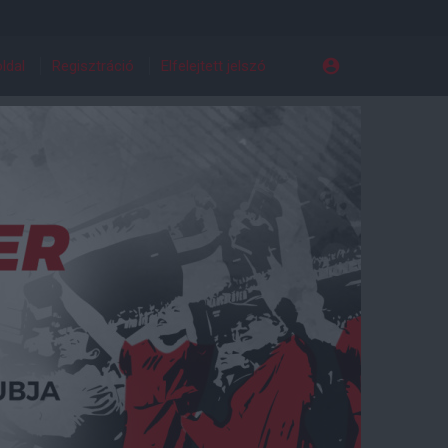
ldal
Regisztráció
Elfelejtett jelszó