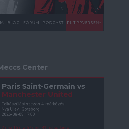
IA
BLOG
FÓRUM
PODCAST
PL TIPPVERSENY
Meccs Center
Paris Saint-Germain
vs
Manchester United
Felkészülési szezon 4. mérkőzés
Nya Ullevi, Göteborg
2026-08-08 17:00
2 nap 15 óra 57 perc 40 másodperc