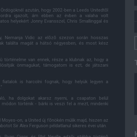
 Ördögöknél azután, hogy 2002-ben a Leeds Unitedtõl
fordra igazolt, ám ebben az évben a valaha volt
atos helyekért Jonny Evansszel, Chris Smallinggal és
ny, Nemanja Vidic az elõzõ szezon során hosszas
gnak találta magát a hátsó négyesben, és most kész
rû történelme van ennek, része a klubnak az, hogy a
lósítják önmagukat, támogatom is ezt, de játszani
 fiatalok is harcolni fognak, hogy helyük legyen a
."
aló, ha dolgokat akarsz nyerni, a csapaton belül
módon történik - bárki is veszi fel a mezt, mindenki
d Moyes-on, a United új fõnökén múlik majd, hiszen az
otot Sir Alex Ferguson példatlanul sikeres évei után.
c, Ryan Giggs és Phil Neville edzõi stábba történõ