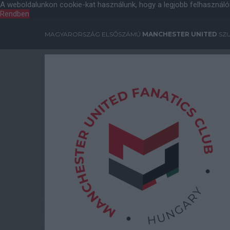
A weboldalunkon cookie-kat használunk, hogy a legjobb felhasználó
Rendben
MAGYARORSZÁG ELSŐSZÁMÚ
MANCHESTER UNITED
SZU