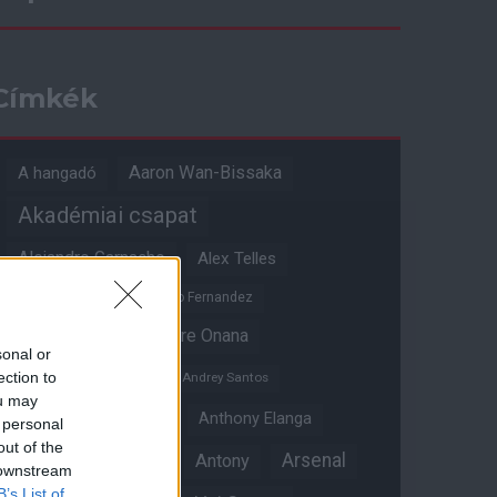
Címkék
Aaron Wan-Bissaka
A hangadó
Akadémiai csapat
Alejandro Garnacho
Alex Telles
Altay Bayindir
Alvaro Fernandez
Amad Diallo
Andre Onana
sonal or
Andreas Pereira
ection to
Andrey Santos
ou may
Angol válogatott
Anthony Elanga
 personal
out of the
Anthony Martial
Arsenal
Antony
 downstream
B’s List of