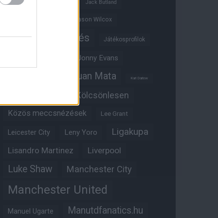
Ifjúsági BL
Hull City
Jack Butland
Jadon Sancho
Jason Wilcox
Játékosértékelés
Játékosprofilok
Jesse Lingard
Jonny Evans
Juan Mata
Joshua Zirkzee
Karl Darlow
Kölcsönlesen
Kobbie Mainoo
Közös meccsnézések
Lee Grant
Ligakupa
Leny Yoro
Leicester City
Lisandro Martinez
Liverpool
Luke Shaw
Manchester City
Manchester United
Manutdfanatics.hu
Manuel Ugarte