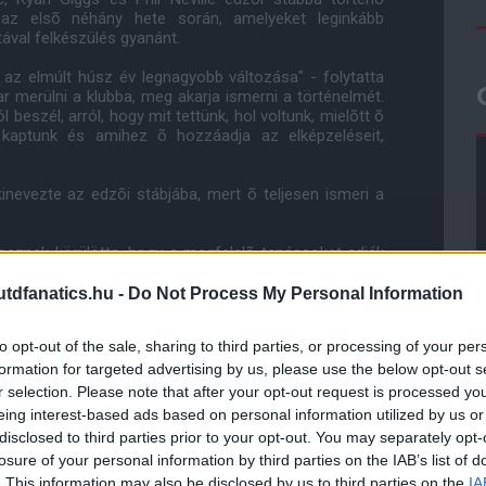
az elsõ néhány hete során, amelyeket leginkább
tával felkészülés gyanánt.
 az elmúlt húsz év legnagyobb változása" - folytatta
ar merülni a klubba, meg akarja ismerni a történelmét.
beszél, arról, hogy mit tettünk, hol voltunk, mielõtt õ
 kaptunk és amihez õ hozzáadja az elképzeléseit,
inevezte az edzõi stábjába, mert õ teljesen ismeri a
 lesznek körülötte, hogy a megfelelõ tanácsokat adják
al remélhetõleg a helyes irányba vezet minket, hogy
dfanatics.hu -
Do Not Process My Personal Information
to opt-out of the sale, sharing to third parties, or processing of your per
formation for targeted advertising by us, please use the below opt-out s
gusztus 9-én a Sevilla ellen szerepelhet majd, miután
r selection. Please note that after your opt-out request is processed y
ta az Old Traffordra igazolt.
eing interest-based ads based on personal information utilized by us or
disclosed to third parties prior to your opt-out. You may separately opt-
Ham ranglétráját mászta meg, mint Frank Lampard vagy
losure of your personal information by third parties on the IAB’s list of
. This information may also be disclosed by us to third parties on the
IA