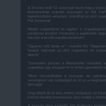
A 34 éves védõ 12. szezonját kezdi meg a Vörös
klubrekordnak számító összegért az Old Traf
legkiélezettebb versenyre számíthat az elsõ csap
Phil Jonesszal.
Miután csapattársa és egyben a csapatkapitá
sérüléssel küzdött, Ferdinand a legidõsebb ta
harcolni a kezdõcsapatba kerülésért.
"Ugyanez volt tavaly is" - mondta Rio. "Nagysze
fiatalok feljönnek az elsõ csapathoz és megva
akarok."
"Szeretném játszani a Manchester Unitednél, a
csapatban úgy, ahogyan én is tettem gyerekként is
"Most felcserélõdtek a szerepek, de nyilvánv
versengésre van szükséged és itt ez a megfelelõ 
támogtja."
Hogy kikbõl áll az elsõ számú védõpáros, ez Davi
Everton korábbi menedzsere viszi tovább a stafétab
A hosszú ideje szolgáló Old Trafford-i kedven