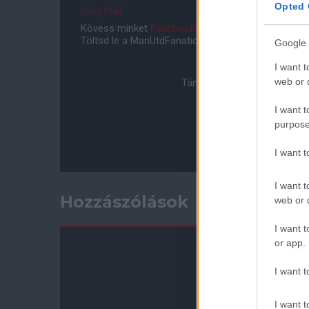
Opted 
Daily Mail
Kövess minket
Facebookon
,
Instagramon
és
YouT
Töltsd le a ManUtdFanatics.hu mobil applikációt
An
Google 
I want t
web or d
Támogasd adományoddal a 
I want t
purpose
I want 
I want t
Hozzászólások
web or d
I want t
or app.
I want t
I want t