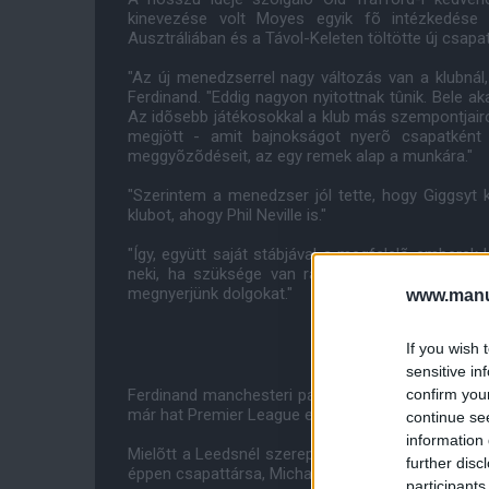
kinevezése volt Moyes egyik fõ intézkedése 
Ausztráliában és a Távol-Keleten töltötte új csapa
"Az új menedzserrel nagy változás van a klubnál,
Ferdinand. "Eddig nagyon nyitottnak tûnik. Bele ak
Az idõsebb játékosokkal a klub más szempontjairól 
megjött - amit bajnokságot nyerõ csapatként
meggyõzõdéseit, az egy remek alap a munkára."
"Szerintem a menedzser jól tette, hogy Giggsyt k
klubot, ahogy Phil Neville is."
"Így, együtt saját stábjával a megfelelõ emberek
neki, ha szüksége van rá és amikor kéri, ezált
megnyerjünk dolgokat."
www.manut
If you wish 
sensitive in
Ferdinand manchesteri pályafutása tiszteletére au
confirm you
már hat Premier League elsõséget zsebelt be, amió
continue se
information 
Mielõtt a Leedsnél szerepelt, Ferdinand a West 
further disc
éppen csapattársa, Michael Carrick.
participants