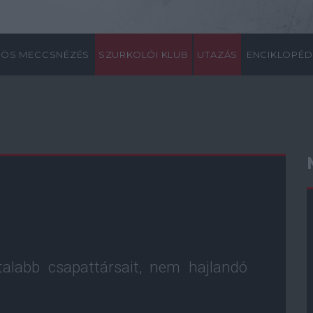
ÖS MECCSNÉZÉS
SZURKOLÓI KLUB
UTAZÁS
ENCIKLOPÉD
atalabb csapattársait, nem hajlandó