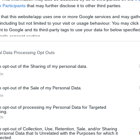
Participants
that may further disclose it to other third parties.
, amelyik teljes mértékben értékeli egy csapatba való
 a lehetõ leghamarabb millió fontos üzletek kapcsán
 that this website/app uses one or more Google services and may gath
including but not limited to your visit or usage behaviour. You may click 
abban és könnyebben megadatnak dolgok, mint az én
 to Google and its third-party tags to use your data for below specifi
amik pedig jó alapot, remek munkamorált adnak annak
ogle consent section.
észében is."
l Data Processing Opt Outs
o opt-out of the Sharing of my personal data.
rán kerülnek hatalmas kapcsolatokba és néha a siker,
In
sit megremeg."
y elérj dolgokat, a vágyra, hogy minden egyes nap
o opt-out of the Sale of my Personal Data.
 és szükséged van gyakorlásra, fegyelemre."
In
 a Manchester United, nem mehetsz minden héten ide-
to opt-out of processing my Personal Data for Targeted
es héten készen kell állnod!"
ing.
In
o opt-out of Collection, Use, Retention, Sale, and/or Sharing
ersonal Data that Is Unrelated with the Purposes for which it
lected.