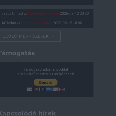
Leeds United
vs
Manchester United
2026-08-12 20:30
AC Milan
vs
Manchester United
2026-08-15 18:00
ELŐZŐ MÉRKŐZÉSEK
Támogatás
Támogasd adományoddal
a ManUtdFanatics.hu működését!
Kapcsolódó hírek