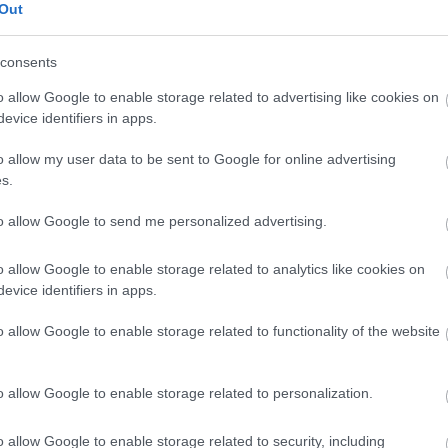
Out
ube-on is!
droidra
és
iOS-re
!
consents
o allow Google to enable storage related to advertising like cookies on
evice identifiers in apps.
ManUtdFanatics.hu működését!
o allow my user data to be sent to Google for online advertising
s.
to allow Google to send me personalized advertising.
o allow Google to enable storage related to analytics like cookies on
evice identifiers in apps.
o allow Google to enable storage related to functionality of the website
o allow Google to enable storage related to personalization.
o allow Google to enable storage related to security, including