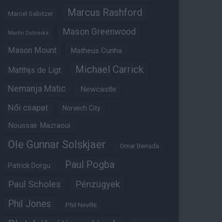
Marcus Rashford
Marcel Sabitzer
Mason Greenwood
Martin Dubravka
Mason Mount
Matheus Cunha
Michael Carrick
Matthijs de Ligt
Nemanja Matic
Newcastle
Női csapat
Norwich City
Noussair Mazraoui
Ole Gunnar Solskjaer
Omar Berrada
Paul Pogba
Patrick Dorgu
Paul Scholes
Pénzügyek
Phil Jones
Phil Neville