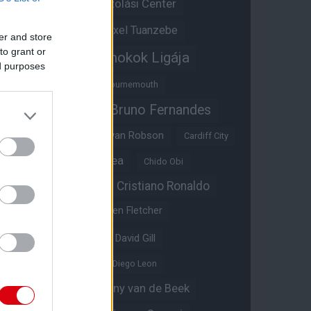
Átigazolási Center
Aston Villa
Átigazolások
Axel Tuanzebe
er and store
to grant or
Bajnokok Ligája
Ayden Heaven
ed purposes
Benjamin Sesko
Bournemouth
Bruno Fernandes
Brandon Williams
Bryan Mbeumo
Bryan Robson
Cardiff City
Casemiro
Chelsea
Chido Obi
Christian Eriksen
Cristiano Ronaldo
Crystal Palace
Darren Fletcher
David De Gea
David Gill
Dean Henderson
Diego Leon
Diogo Dalot
Donny van de Beek