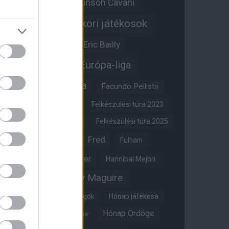
Edinson Cavani
Ed Woodward
Egykori játékosok
Edzői stáb
Érdekességek
Eric Bailly
Erik ten Hag
Európa-liga
FA-kupa
Everton
Facundo Pellistri
Felkészülési túra 2022
Felkészülési túra 2023
Felkészülési túra 2024
Felkészülési túra 2025
Fred
Fulham
Felkészülési túra 2026
Gary Neville
Glazer
Hannibal Mejbri
Harry Maguire
Harry Amass
Hónap játékosa
Híres magyar Vörös Ördögök
Hónap Ördöge
Hónap legjobbja szavazás