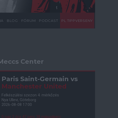
IA
BLOG
FÓRUM
PODCAST
PL TIPPVERSENY
Meccs Center
Paris Saint-Germain
vs
Manchester United
Felkészülési szezon 4. mérkőzés
Nya Ullevi, Göteborg
2026-08-08 17:00
0 nap 2 óra 47 perc 37 másodperc