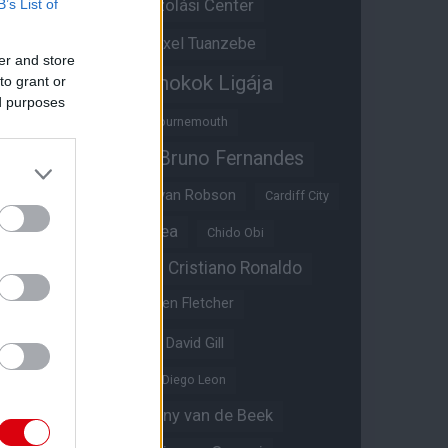
Átigazolási Center
B’s List of
Aston Villa
Átigazolások
Axel Tuanzebe
er and store
Bajnokok Ligája
to grant or
Ayden Heaven
ed purposes
Benjamin Sesko
Bournemouth
Bruno Fernandes
Brandon Williams
Bryan Mbeumo
Bryan Robson
Cardiff City
Casemiro
Chelsea
Chido Obi
Christian Eriksen
Cristiano Ronaldo
Crystal Palace
Darren Fletcher
David De Gea
David Gill
Dean Henderson
Diego Leon
Diogo Dalot
Donny van de Beek