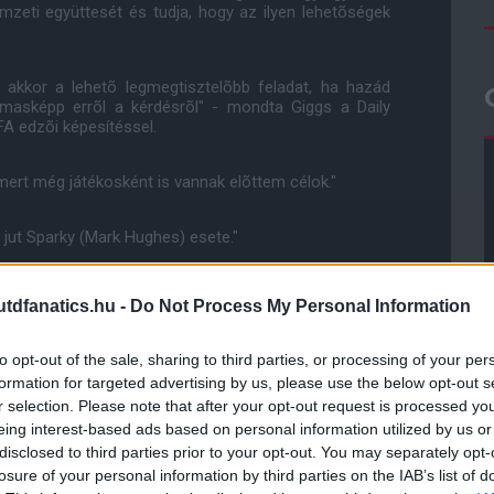
emzeti együttesét és tudja, hogy az ilyen lehetõségek
 akkor a lehetõ legmegtisztelõbb feladat, ha hazád
 masképp errõl a kérdésrõl" - mondta Giggs a Daily
FA edzõi képesítéssel.
 mert még játékosként is vannak elõttem célok."
jut Sparky (Mark Hughes) esete."
s a Blackburn Roversben játszott, másikban meg már a
dfanatics.hu -
Do Not Process My Personal Information
to opt-out of the sale, sharing to third parties, or processing of your per
formation for targeted advertising by us, please use the below opt-out s
r selection. Please note that after your opt-out request is processed y
eing interest-based ads based on personal information utilized by us or
ube-on is!
disclosed to third parties prior to your opt-out. You may separately opt-
droidra
és
iOS-re
!
losure of your personal information by third parties on the IAB’s list of