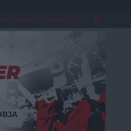
ldal
Regisztráció
Elfelejtett jelszó