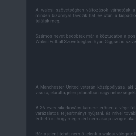
A walesi szövetségben változások várhatóak a 
minden bizonnyal távozik hat év után a kispadr
találják meg.
Számos nevet bedobtak már a köztudatba a poszt
Walesi Futball Szövetségben Ryan Giggset is szíve
A Manchester United veterán középpályása, aki 2
vissza, elárulta, jelen pillanatban nagy nehézsége
A 36 éves sikerkovács karriere erõsen a vége f
varázslatos teljesítményt nyújtani, és mivel tová
érthetõ is, hogy még miért nem akarja szögre akas
Bár a jelent tehát nem õ jelenti a walesi válogat