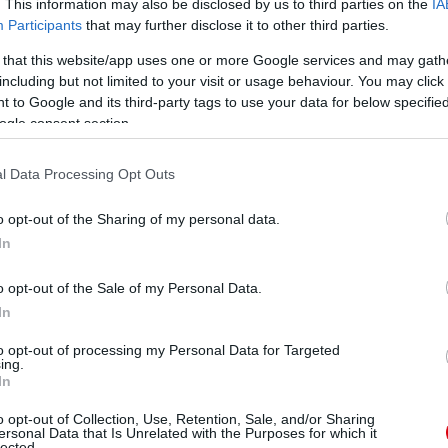
. This information may also be disclosed by us to third parties on the
IA
Participants
that may further disclose it to other third parties.
ManUtdFanatics.hu működését!
 that this website/app uses one or more Google services and may gath
including but not limited to your visit or usage behaviour. You may click 
 to Google and its third-party tags to use your data for below specifi
ogle consent section.
l Data Processing Opt Outs
o opt-out of the Sharing of my personal data.
In
o opt-out of the Sale of my Personal Data.
In
to opt-out of processing my Personal Data for Targeted
ing.
In
o opt-out of Collection, Use, Retention, Sale, and/or Sharing
ersonal Data that Is Unrelated with the Purposes for which it
lected.