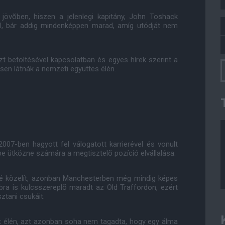
jövõben, hiszen a jelenlegi kapitány, John Toshack
ól, bár addig mindenképpen marad, amíg utódját nem
 betöltésével kapcsolatban és egyes hírek szerint a
sen látnák a nemzeti együttes élén.
007-ben hagyott fel válogatott karrierével és vonult
kbe ütközne számára a megtisztelõ pozíció elvállalása.
elé közelít, azonban Manchesterben még mindig képes
bbra is kulcsszereplõ maradt az Old Traffordon, ezért
ztani csukáit.
ott élén, azt azonban soha nem tagadta, hogy egy álma