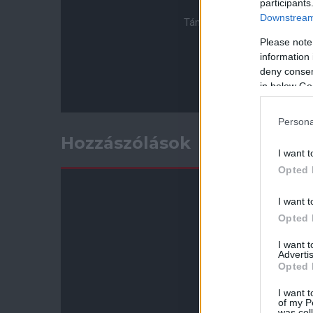
participants
Downstream 
Támogasd adományoddal a 
Please note
information 
deny consent
in below Go
Persona
Hozzászólások
I want t
Opted 
I want t
Opted 
I want 
Advertis
Opted 
I want t
of my P
was col