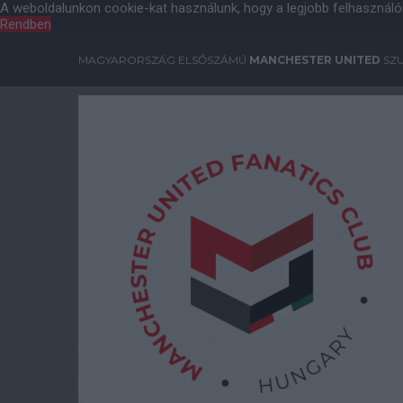
A weboldalunkon cookie-kat használunk, hogy a legjobb felhasználó
Rendben
MAGYARORSZÁG ELSŐSZÁMÚ
MANCHESTER UNITED
SZU