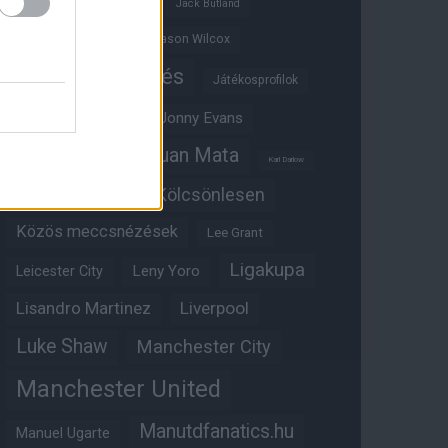
Ifjúsági BL
Hull City
Jack Butland
Jadon Sancho
Jason Wilcox
Játékosértékelés
Játékosprofilok
Jesse Lingard
Jonny Evans
Juan Mata
Joshua Zirkzee
Karl Darlow
Kölcsönlesen
Kobbie Mainoo
Közös meccsnézések
Lee Grant
Ligakupa
Leny Yoro
Leicester City
Lisandro Martinez
Liverpool
Luke Shaw
Manchester City
Manchester United
Manutdfanatics.hu
Manuel Ugarte