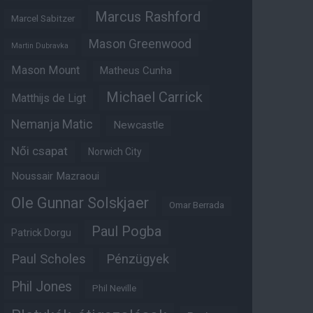
Marcus Rashford
Marcel Sabitzer
Mason Greenwood
Martin Dubravka
Mason Mount
Matheus Cunha
Michael Carrick
Matthijs de Ligt
Nemanja Matic
Newcastle
Női csapat
Norwich City
Noussair Mazraoui
Ole Gunnar Solskjaer
Omar Berrada
Paul Pogba
Patrick Dorgu
Paul Scholes
Pénzügyek
Phil Jones
Phil Neville