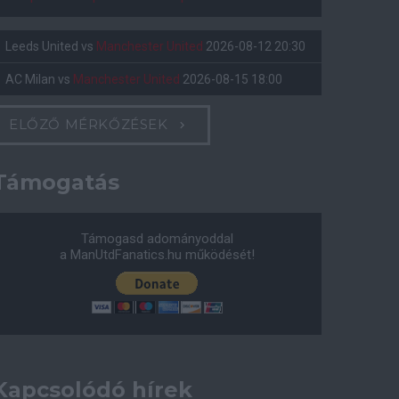
Leeds United
vs
Manchester United
2026-08-12 20:30
AC Milan
vs
Manchester United
2026-08-15 18:00
ELŐZŐ MÉRKŐZÉSEK
Támogatás
Támogasd adományoddal
a ManUtdFanatics.hu működését!
Kapcsolódó hírek