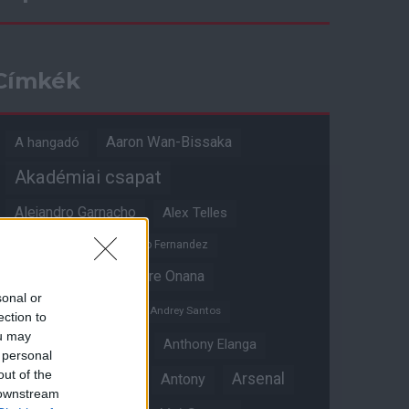
Címkék
Aaron Wan-Bissaka
A hangadó
Akadémiai csapat
Alejandro Garnacho
Alex Telles
Altay Bayindir
Alvaro Fernandez
Amad Diallo
Andre Onana
sonal or
Andreas Pereira
Andrey Santos
ection to
ou may
Angol válogatott
Anthony Elanga
 personal
out of the
Anthony Martial
Arsenal
Antony
 downstream