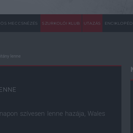
ÖS MECCSNÉZÉS
SZURKOLÓI KLUB
UTAZÁS
ENCIKLOPÉD
itány lenne
LENNE
 napon szívesen lenne hazája, Wales