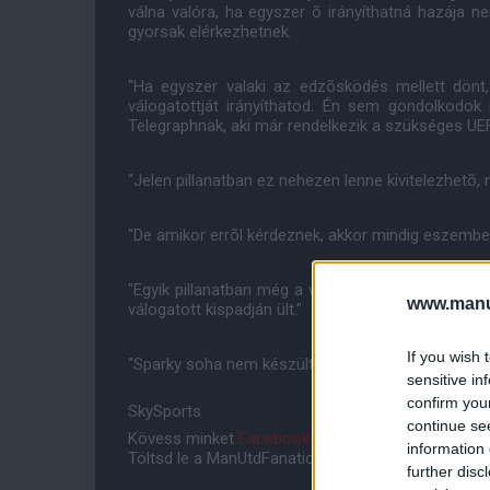
válna valóra, ha egyszer õ irányíthatná hazája n
gyorsak elérkezhetnek.
"Ha egyszer valaki az edzõsködés mellett dönt,
válogatottját irányíthatod. Én sem gondolkodok
Telegraphnak, aki már rendelkezik a szükséges UE
"Jelen pillanatban ez nehezen lenne kivitelezhetõ,
"De amikor errõl kérdeznek, akkor mindig eszembe 
"Egyik pillanatban még a walesi válogatottban é
www.manut
válogatott kispadján ült."
If you wish 
"Sparky soha nem készült erre."
sensitive in
confirm you
SkySports
continue se
Kövess minket
Facebookon
,
Instagramon
és
YouT
information 
Töltsd le a ManUtdFanatics.hu mobil applikációt
An
further disc