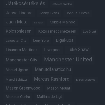
Játékosértékelés
Játékosprofilok
Jesse Lingard
Jonny Evans
Joshua Zirkzee
Juan Mata
Kobbie Mainoo
Karl Darlow
Kölcsönlesen
Közös meccsnézések
Lee Grant
Ligakupa
Leny Yoro
Leicester City
Luke Shaw
Lisandro Martinez
Liverpool
Manchester United
Manchester City
Manutdfanatics.hu
Manuel Ugarte
Marcus Rashford
Marcel Sabitzer
Martin Dubravka
Mason Greenwood
Mason Mount
Matthijs de Ligt
Matheus Cunha