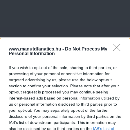
Meccs Center
www.manutdfanatics.hu -
Do Not Process My
Personal Information
Leeds United
vs
Manchester
If you wish to opt-out of the sale, sharing to third parties, or
United
processing of your personal or sensitive information for
targeted advertising by us, please use the below opt-out
Felkészülési szezon 5. mérkőzés
section to confirm your selection. Please note that after your
Croke Park, Dublin
opt-out request is processed you may continue seeing
2026-08-12 20:30
interest-based ads based on personal information utilized by
us or personal information disclosed to third parties prior to
2 nap 9 óra 38 perc 25 másodperc
your opt-out. You may separately opt-out of the further
disclosure of your personal information by third parties on the
IAB’s list of downstream participants. This information may
AC Milan
vs
Manchester United
2026-08-15 18:00
also be disclosed by us to third parties on the
IAB’s List of