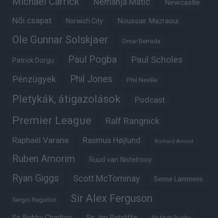
Michael Carrick
Nemanja Matic
Newcastle
Női csapat
Noussair Mazraoui
Norwich City
Ole Gunnar Solskjaer
Omar Berrada
Paul Pogba
Paul Scholes
Patrick Dorgu
Phil Jones
Pénzügyek
Phil Neville
Pletykák, átigazolások
Podcast
Premier League
Ralf Rangnick
Raphaël Varane
Rasmus Højlund
Richard Arnold
Ruben Amorim
Ruud van Nistelrooy
Ryan Giggs
Scott McTominay
Senne Lammens
Sir Alex Ferguson
Sergio Reguilon
Sir Bobby Charlton
Sir Jim Ratcliffe
Sir Matt Busby