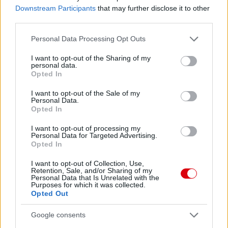
Downstream Participants
that may further disclose it to other
ELŐZŐ MÉRKŐZÉSEK
third parties.
Please note that this website/app uses one or more Google
Personal Data Processing Opt Outs
Támogatás
services and may gather and store information including but
not limited to your visit or usage behaviour. You may click to
I want to opt-out of the Sharing of my
personal data.
grant or deny consent to Google and its third-party tags to
Opted In
use your data for below specified purposes in below Google
Támogasd adományoddal
consent section.
a ManUtdFanatics.hu működését!
I want to opt-out of the Sale of my
Personal Data.
Opted In
I want to opt-out of processing my
Personal Data for Targeted Advertising.
Opted In
I want to opt-out of Collection, Use,
Kapcsolódó hírek
Retention, Sale, and/or Sharing of my
Personal Data that Is Unrelated with the
Purposes for which it was collected.
Opted Out
UTAZÁS
Google consents