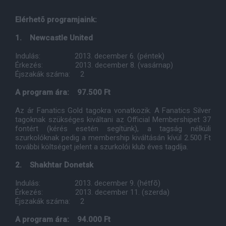
Elérhetõ programjaink:
1. Newcastle United
Indulás: 2013. december 6. (péntek)
Érkezés: 2013. december 8. (vasárnap)
Éjszakák száma: 2
A program ára: 97.500 Ft
Az ár Fanatics Gold tagokra vonatkozik. A Fanatics Silver
tagoknak szükséges kiváltani az Official Membershipet 37
fontért (kérés esetén segítünk), a tagság nélküli
szurkolóknak pedig a membership kiváltásán kívül 2.500 Ft
további költséget jelent a szurkolói klub éves tagdíja.
2. Shakhtar Donetsk
Indulás: 2013. december 9. (hétfõ)
Érkezés: 2013. december 11. (szerda)
Éjszakák száma: 2
A program ára: 94.000 Ft