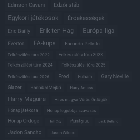
Edinson Cavani
Edzői stáb
Egykori játékosok
Érdekességek
Erik ten Hag
Európa-liga
Eric Bailly
FA-kupa
Everton
Facundo Pellistri
Felkészülési túra 2022
Felkészülési túra 2023
Felkészülési túra 2024
Felkészülési túra 2025
Fred
Gary Neville
Felkészülési túra 2026
Fulham
Glazer
Hannibal Mejbri
Harry Amass
Harry Maguire
Híres magyar Vörös Ördögök
Hónap játékosa
Hónap legjobbja szavazás
Hónap Ördöge
Ifjúsági BL
Hull City
Jack Butland
Jadon Sancho
Jason Wilcox