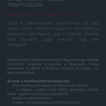
TRAFFORDRA!
Miksztaj Péter
•
2013. szeptember. 23. 19:10
Utazz a Fanatikusokkal Manchesterbe az õszi
szezon utolsó szervezett túráján és nézd élõben a
Newcastle elleni bajnoki, vagy a Shakhtar Donetsk
elleni Bajnokok Ligája meccset, vagy akár
mindkettõt!
A Manchester United Fanatics Klub Magyarország második
szervezett túrájának programja a Newcastle United
(december 7.), illetve a Shakhtar Donetsk (december 10.)
elleni mérkõzések.
Az árak a következõket tartalmazzák:
- retúr repülõjegy Budapest és Manchester között
- 3 csillagos szállás a kint töltött éjszakákra (ellátás
nélkül, reggeli a helyszínen befizethetõ)
- belépõ a mérkõzés(ek)re
- stadion- és múzeumtúra az Old Traffordon