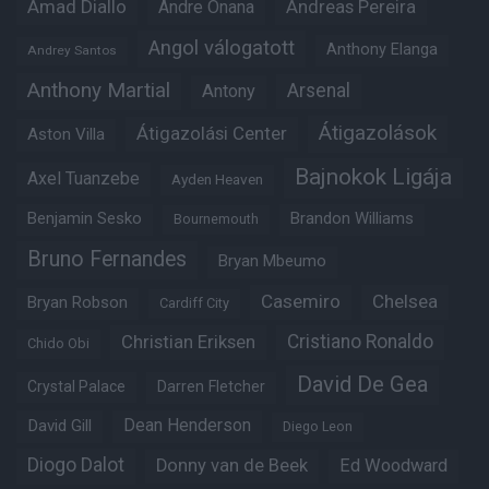
Amad Diallo
Andre Onana
Andreas Pereira
Angol válogatott
Anthony Elanga
Andrey Santos
Anthony Martial
Arsenal
Antony
Átigazolások
Átigazolási Center
Aston Villa
Bajnokok Ligája
Axel Tuanzebe
Ayden Heaven
Benjamin Sesko
Brandon Williams
Bournemouth
Bruno Fernandes
Bryan Mbeumo
Casemiro
Chelsea
Bryan Robson
Cardiff City
Christian Eriksen
Cristiano Ronaldo
Chido Obi
David De Gea
Crystal Palace
Darren Fletcher
Dean Henderson
David Gill
Diego Leon
Diogo Dalot
Donny van de Beek
Ed Woodward