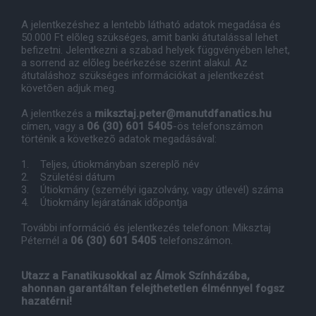
A jelentkezéshez a lentebb látható adatok megadása és
50.000 Ft elõleg szükséges, amit banki átutalással lehet
befizetni. Jelentkezni a szabad helyek függvényében lehet,
a sorrend az elõleg beérkezése szerint alakul. Az
átutaláshoz szükséges információkat a jelentkezést
követõen adjuk meg.
A jelentkezés a
miksztaj.peter@manutdfanatics.hu
címen, vagy a
06 (30) 601 5405
-ös telefonszámon
történik a következõ adatok megadásával:
1. Teljes, útiokmányban szereplõ név
2. Születési dátum
3. Útiokmány (személyi igazolvány, vagy útlevél) száma
4. Útiokmány lejáratának idõpontja
További információ és jelentkezés telefonon: Miksztaj
Péternél a
06 (30) 601 5405
telefonszámon.
Utazz a Fanatikusokkal az Álmok Színházába,
ahonnan garantáltan felejthetetlen élménnyel fogsz
hazatérni!