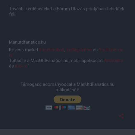
További kérdéseiteket a Fórum Utazás pontjában tehetitek
fel!
Manutdfanatics.hu
Kövess minket
Facebookon
,
Instagramon
és
YouTube-on
is!
Töltsd le a ManUtdFanatics.hu mobil applikációt
Androidra
és
iOS-re
!
Támogasd adományoddal a ManUtdFanatics.hu
működését!