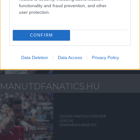
functionality and fraud prevention, and other
user protection.
CONFIRM
AZ ÁPRILISI MÉRKÕZÉSEK
IDÕPONTVÁLTOZÁSAI
Data Deletion
Data Access
Privacy Policy
MANUTDFANATICS.HU
2025/26 FANTASY PREMIER
LEAGUE
EREDMÉNYHIRDETÉS