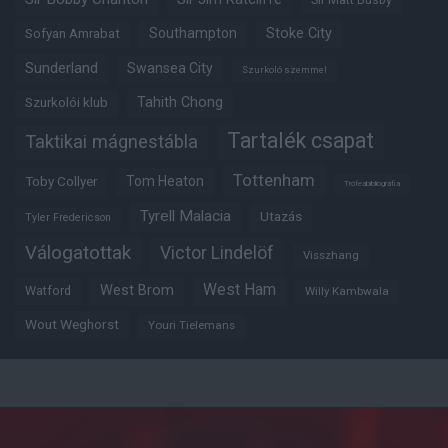
Southampton
Stoke City
Sofyan Amrabat
Sunderland
Swansea City
Szurkoló szemmel
Tahith Chong
Szurkolói klub
Tartalék csapat
Taktikai mágnestábla
Tottenham
Tom Heaton
Toby Collyer
Trófeabibliográfia
Tyrell Malacia
Utazás
Tyler Fredericson
Válogatottak
Victor Lindelöf
Visszhang
West Ham
West Brom
Watford
Willy Kambwala
Wout Weghorst
Youri Tielemans