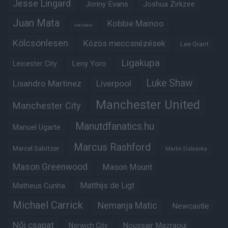
Jesse Lingard
Jonny Evans
Joshua Zirkzee
Juan Mata
Kobbie Mainoo
Karl Darlow
Kölcsönlesen
Közös meccsnézések
Lee Grant
Ligakupa
Leny Yoro
Leicester City
Luke Shaw
Lisandro Martinez
Liverpool
Manchester United
Manchester City
Manutdfanatics.hu
Manuel Ugarte
Marcus Rashford
Marcel Sabitzer
Martin Dubravka
Mason Greenwood
Mason Mount
Matheus Cunha
Matthijs de Ligt
Michael Carrick
Nemanja Matic
Newcastle
Női csapat
Noussair Mazraoui
Norwich City