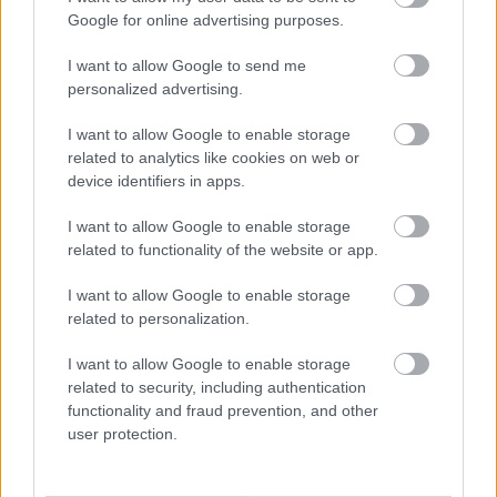
Manchester United
Google for online advertising purposes.
Felkészülési szezon 4. mérkőzés
I want to allow Google to send me
Nya Ullevi, Göteborg
personalized advertising.
2026-08-08 17:00
I want to allow Google to enable storage
related to analytics like cookies on web or
device identifiers in apps.
Leeds United
vs
Manchester United
2026-08-12 20:30
AC Milan
vs
Manchester United
2026-08-15 18:00
I want to allow Google to enable storage
related to functionality of the website or app.
ELŐZŐ MÉRKŐZÉSEK
I want to allow Google to enable storage
related to personalization.
Támogatás
I want to allow Google to enable storage
related to security, including authentication
functionality and fraud prevention, and other
Támogasd adományoddal
user protection.
a ManUtdFanatics.hu működését!