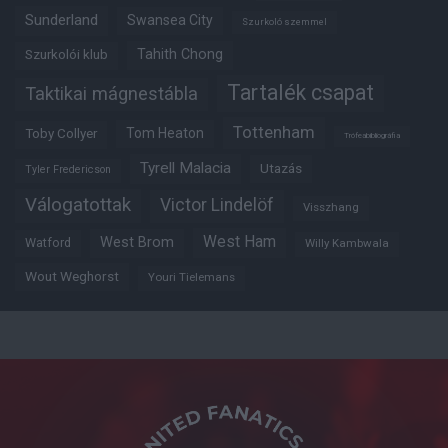
Sunderland
Swansea City
Szurkoló szemmel
Tahith Chong
Szurkolói klub
Tartalék csapat
Taktikai mágnestábla
Tottenham
Tom Heaton
Toby Collyer
Trófeabibliográfia
Tyrell Malacia
Utazás
Tyler Fredericson
Válogatottak
Victor Lindelöf
Visszhang
West Ham
West Brom
Watford
Willy Kambwala
Wout Weghorst
Youri Tielemans