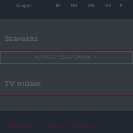
Csapat
M
RG
KG
GK
P
Szavazás
KORÁBBI SZAVAZÁSOK
TV műsor
Impresszum
Kapcsolat
Szerzői jog