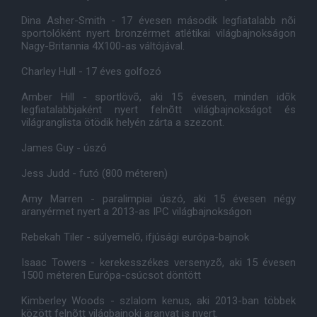
Dina Asher-Smith - 17 évesen második legfiatalabb nõi
sportolóként nyert bronzérmet atlétikai világbajnokságon
Nagy-Britannia 4X100-as váltójával.
Charley Hull - 17 éves golfozó
Amber Hill - sportlövõ, aki 15 évesen, minden idõk
legfiatalabbjaként nyert felnõtt világbajnokságot és
világranglista ötödik helyén zárta a szezont.
James Guy - úszó
Jess Judd - futó (800 méteren)
Amy Marren - paralimpiai úszó, aki 15 évesen négy
aranyérmet nyert a 2013-as IPC világbajnokságon
Rebekah Tiler - súlyemelõ, ifjúsági európa-bajnok
Isaac Towers - kerekesszékes versenyzõ, aki 15 évesen
1500 méteren Európa-csúcsot döntött
Kimberley Woods - szlalom kenus, aki 2013-ban többek
között felnõtt világbajnoki aranyat is nyert.