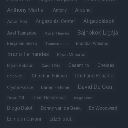
Anthony Martial
Arsenal
Antony
Átigazolások
Átigazolási Center
Aston Villa
Bajnokok Ligája
Axel Tuanzebe
Ayden Heaven
Benjamin Sesko
Brandon Williams
Bournemouth
Bruno Fernandes
Bryan Mbeumo
Casemiro
Chelsea
Bryan Robson
Cardiff City
Christian Eriksen
Cristiano Ronaldo
Chido Obi
David De Gea
Crystal Palace
Darren Fletcher
Dean Henderson
David Gill
Diego Leon
Diogo Dalot
Donny van de Beek
Ed Woodward
Edinson Cavani
Edzői stáb