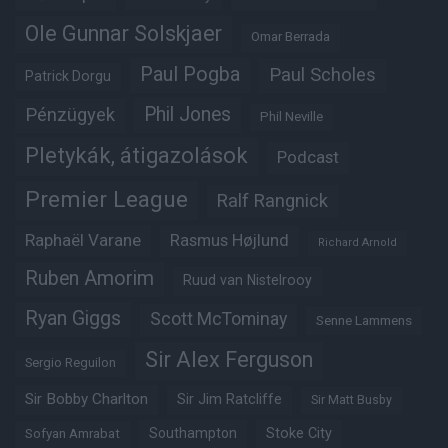
Ole Gunnar Solskjaer
Omar Berrada
Paul Pogba
Paul Scholes
Patrick Dorgu
Phil Jones
Pénzügyek
Phil Neville
Pletykák, átigazolások
Podcast
Premier League
Ralf Rangnick
Raphaël Varane
Rasmus Højlund
Richard Arnold
Ruben Amorim
Ruud van Nistelrooy
Ryan Giggs
Scott McTominay
Senne Lammens
Sir Alex Ferguson
Sergio Reguilon
Sir Bobby Charlton
Sir Jim Ratcliffe
Sir Matt Busby
Southampton
Stoke City
Sofyan Amrabat