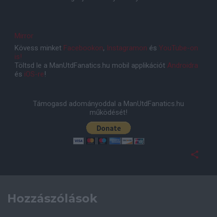
Mirror
Kövess minket
Facebookon
,
Instagramon
és
YouTube-on
is!
Töltsd le a ManUtdFanatics.hu mobil applikációt
Androidra
és
iOS-re
!
Támogasd adományoddal a ManUtdFanatics.hu
működését!
Hozzászólások