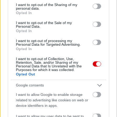
not limited to your visit or usage behaviour. You may click to
I want to opt-out of the Sharing of my
personal data.
grant or deny consent to Google and its third-party tags to
Opted In
use your data for below specified purposes in below Google
consent section.
I want to opt-out of the Sale of my
Personal Data.
Opted In
I want to opt-out of processing my
Personal Data for Targeted Advertising.
Opted In
I want to opt-out of Collection, Use,
Retention, Sale, and/or Sharing of my
Personal Data that Is Unrelated with the
Purposes for which it was collected.
Opted Out
Google consents
Meccs Center
I want to allow Google to enable storage
related to advertising like cookies on web or
device identifiers in apps.
Paris Saint-Germain
vs
I want to allow my user data to be sent to