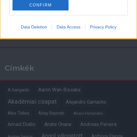
CONFIRM
Data Deletion
Data Access
Privacy Policy
Kapcsolódó hírek
Címkék
Aaron Wan-Bissaka
A hangadó
Akadémiai csapat
Alejandro Garnacho
Alex Telles
Altay Bayindir
Alvaro Fernandez
Amad Diallo
Andre Onana
Andreas Pereira
Angol válogatott
Anthony Elanga
Andrey Santos