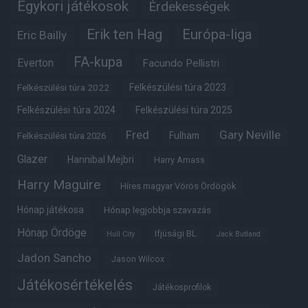
Egykori játékosok
Érdekességek
Erik ten Hag
Európa-liga
Eric Bailly
FA-kupa
Everton
Facundo Pellistri
Felkészülési túra 2022
Felkészülési túra 2023
Felkészülési túra 2024
Felkészülési túra 2025
Fred
Gary Neville
Fulham
Felkészülési túra 2026
Glazer
Hannibal Mejbri
Harry Amass
Harry Maguire
Híres magyar Vörös Ördögök
Hónap játékosa
Hónap legjobbja szavazás
Hónap Ördöge
Ifjúsági BL
Hull City
Jack Butland
Jadon Sancho
Jason Wilcox
Játékosértékelés
Játékosprofilok