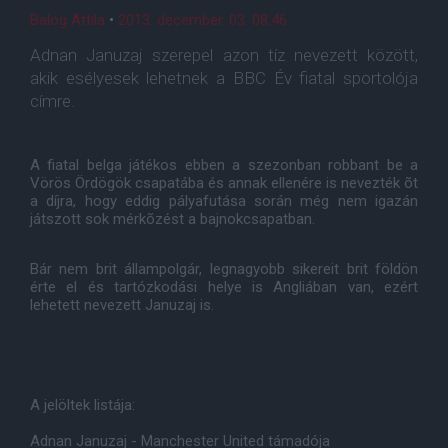
Balog Attila
•
2013. december. 03. 08:46
Adnan Januzaj szerepel azon tíz nevezett között,
akik esélyesek lehetnek a BBC Év fiatal sportolója
címre.
A fiatal belga játékos ebben a szezonban robbant be a
Vörös Ördögök csapatába és annak ellenére is nevezték õt
a díjra, hogy eddig pályafutása során még nem igazán
játszott sok mérkõzést a bajnokcsapatban.
Bár nem brit állampolgár, legnagyobb sikereit brit földön
érte el és tartózkodási helye is Angliában van, ezért
lehetett nevezett Januzaj is.
A jelöltek listája:
Adnan Januzaj - Manchester United támadója