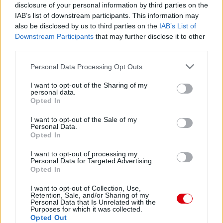
disclosure of your personal information by third parties on the
IAB’s list of downstream participants. This information may
also be disclosed by us to third parties on the
IAB’s List of
Downstream Participants
that may further disclose it to other
third parties.
Please note that this website/app uses one or more Google
Personal Data Processing Opt Outs
services and may gather and store information including but
not limited to your visit or usage behaviour. You may click to
I want to opt-out of the Sharing of my
personal data.
grant or deny consent to Google and its third-party tags to
Opted In
use your data for below specified purposes in below Google
Meccs Center
consent section.
I want to opt-out of the Sale of my
Personal Data.
Opted In
Paris Saint-Germain
vs
I want to opt-out of processing my
Personal Data for Targeted Advertising.
Manchester United
Opted In
I want to opt-out of Collection, Use,
Felkészülési szezon 4. mérkőzés
Retention, Sale, and/or Sharing of my
Nya Ullevi, Göteborg
Personal Data that Is Unrelated with the
2026-08-08 17:00
Purposes for which it was collected.
Opted Out