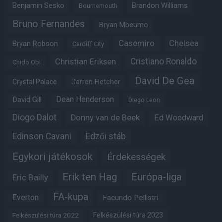
Benjamin Sesko
Brandon Williams
Bournemouth
Bruno Fernandes
Bryan Mbeumo
Casemiro
Chelsea
Bryan Robson
Cardiff City
Christian Eriksen
Cristiano Ronaldo
Chido Obi
David De Gea
Crystal Palace
Darren Fletcher
Dean Henderson
David Gill
Diego Leon
Diogo Dalot
Donny van de Beek
Ed Woodward
Edinson Cavani
Edzői stáb
Egykori játékosok
Érdekességek
Erik ten Hag
Európa-liga
Eric Bailly
FA-kupa
Everton
Facundo Pellistri
Felkészülési túra 2022
Felkészülési túra 2023