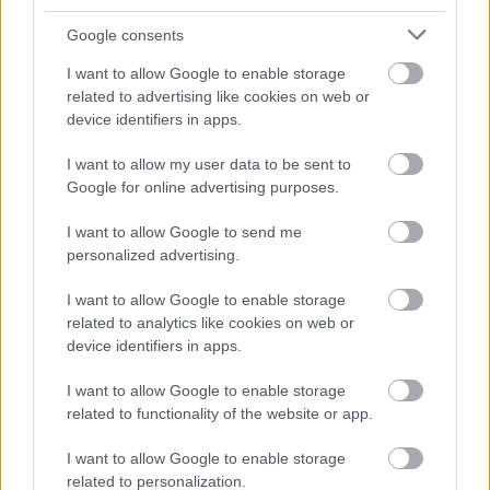
0 nap 10 óra 21 perc 43 másodperc
Google consents
I want to allow Google to enable storage
Leeds United
vs
Manchester United
2026-08-12 20:30
related to advertising like cookies on web or
device identifiers in apps.
AC Milan
vs
Manchester United
2026-08-15 18:00
I want to allow my user data to be sent to
ELŐZŐ MÉRKŐZÉSEK
Google for online advertising purposes.
I want to allow Google to send me
Támogatás
personalized advertising.
I want to allow Google to enable storage
related to analytics like cookies on web or
Támogasd adományoddal
device identifiers in apps.
a ManUtdFanatics.hu működését!
I want to allow Google to enable storage
related to functionality of the website or app.
I want to allow Google to enable storage
related to personalization.