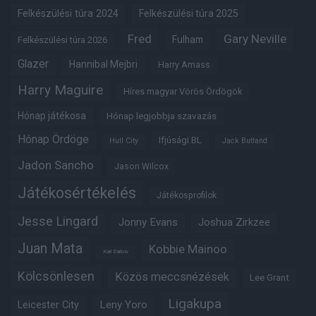
Felkészülési túra 2024
Felkészülési túra 2025
Fred
Gary Neville
Fulham
Felkészülési túra 2026
Glazer
Hannibal Mejbri
Harry Amass
Harry Maguire
Híres magyar Vörös Ördögök
Hónap játékosa
Hónap legjobbja szavazás
Hónap Ördöge
Ifjúsági BL
Hull City
Jack Butland
Jadon Sancho
Jason Wilcox
Játékosértékelés
Játékosprofilok
Jesse Lingard
Jonny Evans
Joshua Zirkzee
Juan Mata
Kobbie Mainoo
Karl Darlow
Kölcsönlesen
Közös meccsnézések
Lee Grant
Ligakupa
Leny Yoro
Leicester City