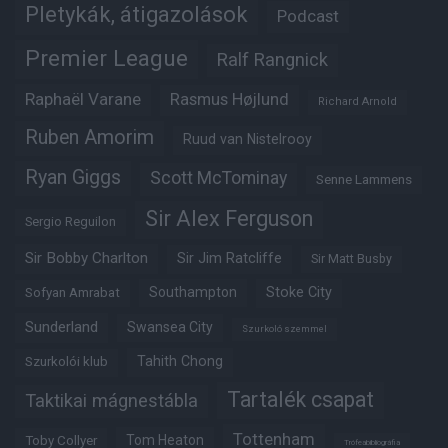
Pletykák, átigazolások
Podcast
Premier League
Ralf Rangnick
Raphaël Varane
Rasmus Højlund
Richard Arnold
Ruben Amorim
Ruud van Nistelrooy
Ryan Giggs
Scott McTominay
Senne Lammens
Sir Alex Ferguson
Sergio Reguilon
Sir Bobby Charlton
Sir Jim Ratcliffe
Sir Matt Busby
Southampton
Stoke City
Sofyan Amrabat
Sunderland
Swansea City
Szurkoló szemmel
Tahith Chong
Szurkolói klub
Tartalék csapat
Taktikai mágnestábla
Tottenham
Tom Heaton
Toby Collyer
Trófeabibliográfia