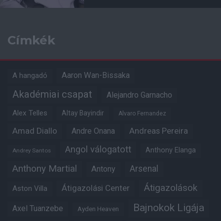
Címkék
Aaron Wan-Bissaka
A hangadó
Akadémiai csapat
Alejandro Garnacho
Alex Telles
Altay Bayindir
Alvaro Fernandez
Amad Diallo
Andre Onana
Andreas Pereira
Angol válogatott
Anthony Elanga
Andrey Santos
Anthony Martial
Arsenal
Antony
Átigazolások
Átigazolási Center
Aston Villa
Bajnokok Ligája
Axel Tuanzebe
Ayden Heaven