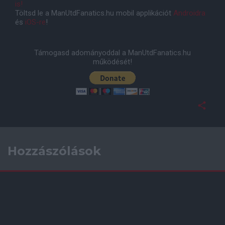
is!
Töltsd le a ManUtdFanatics.hu mobil applikációt
Androidra
és
iOS-re
!
Támogasd adományoddal a ManUtdFanatics.hu
működését!
Hozzászólások