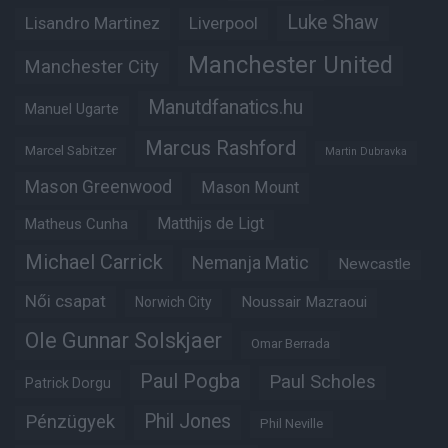
Luke Shaw
Lisandro Martinez
Liverpool
Manchester United
Manchester City
Manutdfanatics.hu
Manuel Ugarte
Marcus Rashford
Marcel Sabitzer
Martin Dubravka
Mason Greenwood
Mason Mount
Matheus Cunha
Matthijs de Ligt
Michael Carrick
Nemanja Matic
Newcastle
Női csapat
Noussair Mazraoui
Norwich City
Ole Gunnar Solskjaer
Omar Berrada
Paul Pogba
Paul Scholes
Patrick Dorgu
Phil Jones
Pénzügyek
Phil Neville