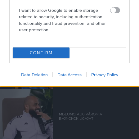
Kapcsolódó hírek
I want to allow Google to enable storage
related to security, including authentication
functionality and fraud prevention, and other
BAJNOKOK LIGÁJA
user protection.
CONFIRM
YORO MÁR ALIG VÁRJA A
BAJNOKOK LIGÁJA
"VARÁZSÁT"
Data Deletion
Data Access
Privacy Policy
MBEUMO: ALIG VÁROM A
BAJNOKOK LIGÁJÁT!