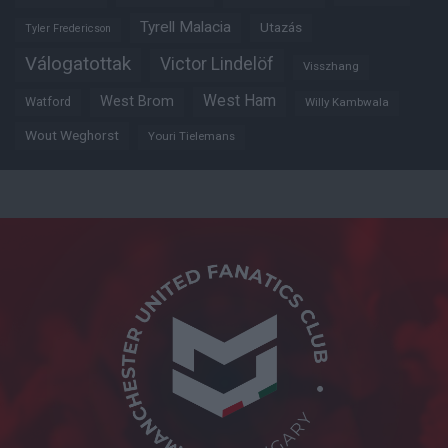
Tyrell Malacia
Utazás
Tyler Fredericson
Válogatottak
Victor Lindelöf
Visszhang
West Ham
West Brom
Watford
Willy Kambwala
Wout Weghorst
Youri Tielemans