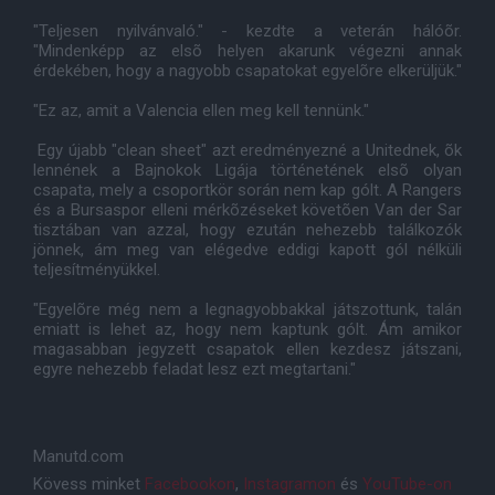
"Teljesen nyilvánvaló." - kezdte a veterán hálóõr.
"Mindenképp az elsõ helyen akarunk végezni annak
érdekében, hogy a nagyobb csapatokat egyelõre elkerüljük."
"Ez az, amit a Valencia ellen meg kell tennünk."
Egy újabb "clean sheet" azt eredményezné a Unitednek, õk
lennének a Bajnokok Ligája történetének elsõ olyan
csapata, mely a csoportkör során nem kap gólt. A Rangers
és a Bursaspor elleni mérkõzéseket követõen Van der Sar
tisztában van azzal, hogy ezután nehezebb találkozók
jönnek, ám meg van elégedve eddigi kapott gól nélküli
teljesítményükkel.
"Egyelõre még nem a legnagyobbakkal játszottunk, talán
emiatt is lehet az, hogy nem kaptunk gólt. Ám amikor
magasabban jegyzett csapatok ellen kezdesz játszani,
egyre nehezebb feladat lesz ezt megtartani."
Manutd.com
Kövess minket
Facebookon
,
Instagramon
és
YouTube-on