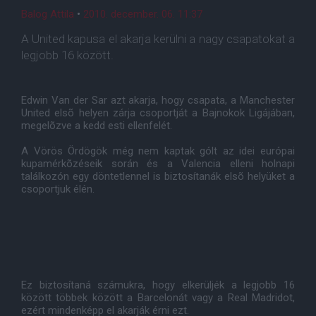
Balog Attila
•
2010. december. 06. 11:37
A United kapusa el akarja kerülni a nagy csapatokat a
legjobb 16 között.
Edwin Van der Sar azt akarja, hogy csapata, a Manchester
United elsõ helyen zárja csoportját a Bajnokok Ligájában,
megelõzve a kedd esti ellenfelét.
A Vörös Ördögök még nem kaptak gólt az idei európai
kupamérkõzéseik során és a Valencia elleni holnapi
találkozón egy döntetlennel is biztosítanák elsõ helyüket a
csoportjuk élén.
Ez biztosítaná számukra, hogy elkerüljék a legjobb 16
között többek között a Barcelonát vagy a Real Madridot,
ezért mindenképp el akarják érni ezt.