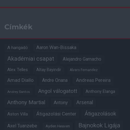
Címkék
Aaron Wan-Bissaka
A hangadó
Akadémiai csapat
Alejandro Garnacho
Alex Telles
Altay Bayindir
Alvaro Fernandez
Amad Diallo
Andre Onana
Andreas Pereira
Angol válogatott
Anthony Elanga
Andrey Santos
Anthony Martial
Arsenal
Antony
Átigazolások
Átigazolási Center
Aston Villa
Bajnokok Ligája
Axel Tuanzebe
Ayden Heaven