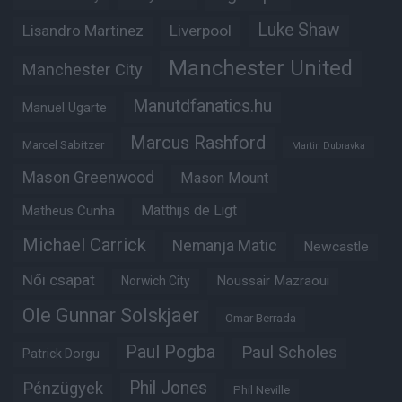
Luke Shaw
Lisandro Martinez
Liverpool
Manchester United
Manchester City
Manutdfanatics.hu
Manuel Ugarte
Marcus Rashford
Marcel Sabitzer
Martin Dubravka
Mason Greenwood
Mason Mount
Matheus Cunha
Matthijs de Ligt
Michael Carrick
Nemanja Matic
Newcastle
Női csapat
Noussair Mazraoui
Norwich City
Ole Gunnar Solskjaer
Omar Berrada
Paul Pogba
Paul Scholes
Patrick Dorgu
Phil Jones
Pénzügyek
Phil Neville