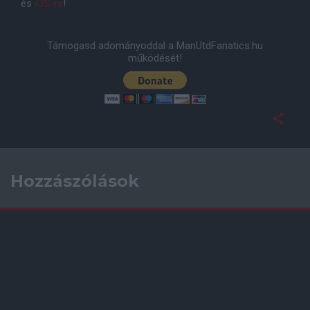
és
iOS-re
!
Támogasd adományoddal a ManUtdFanatics.hu
működését!
Hozzászólások