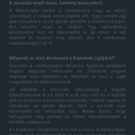
A sorsolás miatti korai, kemény meccsekrõl...
A Manchester United új menedzsere vagy, az elõzõ
szezonban a csapat simán bajnok lett, majd ránézel egy
ilyen sorsolásra, azzal igazán átestem a tûzkeresztségen.
Azt hiszem, végül ez segíteni fog, valószínûleg
keményebbé tesz és sikeresebbé is, de ehhez el kell
viselned itt számos más elemet, ami a mindennapi
munkával együtt jár itt.
Milyenek az elsõ élményeid a Bajnokok Ligájáról?
Élveztem a mérkõzéseket. Mindenre figyelünk, próbálunk
nagyon alaposan felkészülni és próbálunk nagyon
alaposak lenni tekintettel az ellenfélre és arra is, saját
magunknak mit kellene tennünk.
Jól alakultak a meccsek, valószínûleg a legjobb
teljesítményeink közül több is a BL-ben volt, és a legtöbb
gólt is azokon a meccseken szereztük. Valamit nagyon jól
csináltunk, de javulni akarok, mert a sorozat csak
keményebb és nehezebb lesz. Abban bízom, hogy
tartogatunk még gólokat és remek teljesítményeket a
késõbbi szakaszra is.
A Leverkusen (idegenben 5-0) volt a csúcs. A hazai pályán,