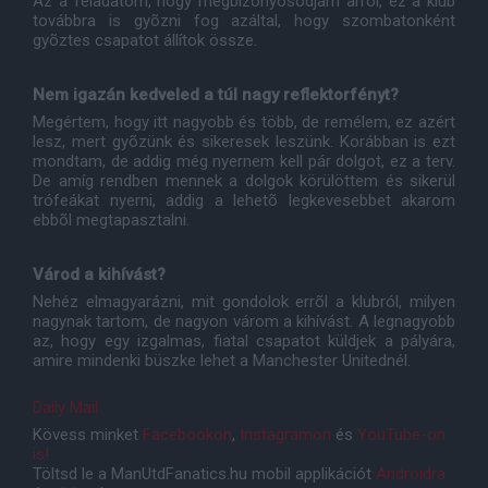
Az a feladatom, hogy megbizonyosodjam arról, ez a klub
továbbra is gyõzni fog azáltal, hogy szombatonként
gyõztes csapatot állítok össze.
Nem igazán kedveled a túl nagy reflektorfényt?
Megértem, hogy itt nagyobb és több, de remélem, ez azért
lesz, mert gyõzünk és sikeresek leszünk. Korábban is ezt
mondtam, de addig még nyernem kell pár dolgot, ez a terv.
De amíg rendben mennek a dolgok körülöttem és sikerül
trófeákat nyerni, addig a lehetõ legkevesebbet akarom
ebbõl megtapasztalni.
Várod a kihívást?
Nehéz elmagyarázni, mit gondolok errõl a klubról, milyen
nagynak tartom, de nagyon várom a kihívást. A legnagyobb
az, hogy egy izgalmas, fiatal csapatot küldjek a pályára,
amire mindenki büszke lehet a Manchester Unitednél.
Daily Mail
Kövess minket
Facebookon
,
Instagramon
és
YouTube-on
is!
Töltsd le a ManUtdFanatics.hu mobil applikációt
Androidra