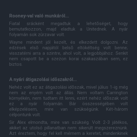
Rooney-val való munkáról...
Fiatal srácként megadtuk a lehetõséget, hogy
bemutatkozzon, majd eladtuk a Unitednek. A nyár
folyamán sok zûrzavar volt.
Wayne mindent jól kezelt, és elkezdett dolgozni. Az
edzések elsõ napjától belsõ eltökéltség volt benne;
visszatérni arra a szintre, ahol volt, a legjobbjához. Senkit
nem csapott be a szezon korai szakaszában sem, ez
biztos.
A nyári átigazolási idõszakról...
Nehéz volt ez az átigazolási idõszak, mivel július 1-ig még
nem az enyém volt az állás. Nem voltam Carrington
környékén, nem tudtam itt lenni, ezért nehéz idõszak volt
ez a nyár folyamán. Bár összességében volt
elképzelésem, mire van szükségünk. Két-három
célpontunk volt.
Sir Alex elmondta, mire van szükség. Volt 2-3 játékos,
akiket az utolsó pillanatban nem sikerült megszereznünk.
Azt éreztem, hogy fel kell mérnem a keretet, mindenkinek