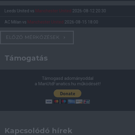
Leeds United
vs
Manchester United
2026-08-12 20:30
AC Milan
vs
Manchester United
2026-08-15 18:00
ELŐZŐ MÉRKŐZÉSEK
Támogatás
Támogasd adományoddal
a ManUtdFanatics.hu működését!
Kapcsolódó hírek