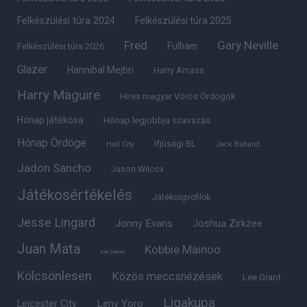
Felkészülési túra 2024
Felkészülési túra 2025
Fred
Gary Neville
Fulham
Felkészülési túra 2026
Glazer
Hannibal Mejbri
Harry Amass
Harry Maguire
Híres magyar Vörös Ördögök
Hónap játékosa
Hónap legjobbja szavazás
Hónap Ördöge
Ifjúsági BL
Hull City
Jack Butland
Jadon Sancho
Jason Wilcox
Játékosértékelés
Játékosprofilok
Jesse Lingard
Jonny Evans
Joshua Zirkzee
Juan Mata
Kobbie Mainoo
Karl Darlow
Kölcsönlesen
Közös meccsnézések
Lee Grant
Ligakupa
Leny Yoro
Leicester City