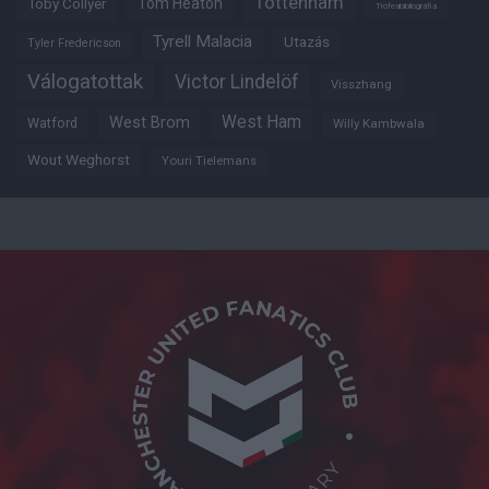
Tottenham
Tom Heaton
Toby Collyer
Trófeabibliográfia
Tyrell Malacia
Utazás
Tyler Fredericson
Válogatottak
Victor Lindelöf
Visszhang
West Ham
West Brom
Watford
Willy Kambwala
Wout Weghorst
Youri Tielemans