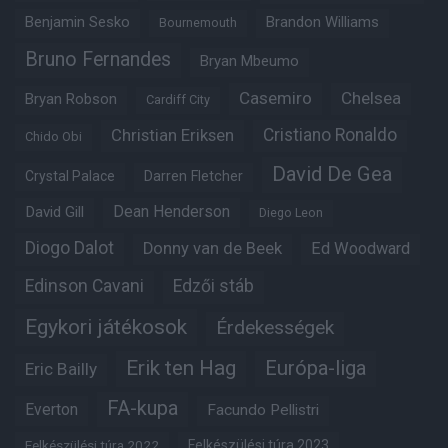
Benjamin Sesko
Brandon Williams
Bournemouth
Bruno Fernandes
Bryan Mbeumo
Casemiro
Chelsea
Bryan Robson
Cardiff City
Christian Eriksen
Cristiano Ronaldo
Chido Obi
David De Gea
Crystal Palace
Darren Fletcher
Dean Henderson
David Gill
Diego Leon
Diogo Dalot
Donny van de Beek
Ed Woodward
Edinson Cavani
Edzői stáb
Egykori játékosok
Érdekességek
Erik ten Hag
Európa-liga
Eric Bailly
FA-kupa
Everton
Facundo Pellistri
Felkészülési túra 2022
Felkészülési túra 2023