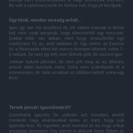
ellenük elért eredményünket is nagy üzenetnek éreztem.
Az volt a nyitómeccsünk és fontos volt, hogy jól kezdjünk.
Úgy tûnik, minden vereség erõsít...
Igen, így van. Ha veszítesz itt, ott valami másnak is lennie
kell, nem csak annyinak, hogy elvesztettél egy meccset.
Sokkal több van abban, mint hogy elveszítettél egy
mérkõzést. Ez az, amit találtam itt. Úgy vélem, az Everton
és a Newcastle elleni két meccs könnyen lehetett volna 1-
0 nekünk. De nem így lett, nem lõttünk gólt, õk viszont igen.
Jobban tudunk játszani, de nem jött meg az az áttörés,
amivel talán nyertünk volna. Soha nem számítanék itt a
szerencsére, de talán azokban az idõkben kellett volna egy
kicsi.
Tervek januári igazolásokról?
Szeretnénk igazolni. De utálnám azt mondani, amitõl
mindenki nagy elvárásokkal lenne az iránt, hogy sok
igazolás lesz. Az egyetlen, amit mondok az az, hogy a klub
anyagilag támogatni fog, bármit is akarunk tenni. Ebben az