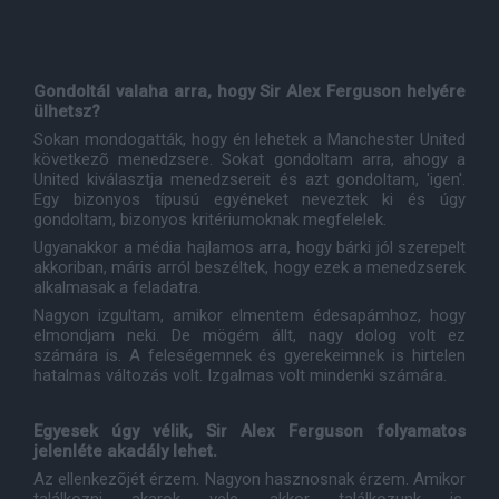
Gondoltál valaha arra, hogy Sir Alex Ferguson helyére
ülhetsz?
Sokan mondogatták, hogy én lehetek a Manchester United
következõ menedzsere. Sokat gondoltam arra, ahogy a
United kiválasztja menedzsereit és azt gondoltam, 'igen'.
Egy bizonyos típusú egyéneket neveztek ki és úgy
gondoltam, bizonyos kritériumoknak megfelelek.
Ugyanakkor a média hajlamos arra, hogy bárki jól szerepelt
akkoriban, máris arról beszéltek, hogy ezek a menedzserek
alkalmasak a feladatra.
Nagyon izgultam, amikor elmentem édesapámhoz, hogy
elmondjam neki. De mögém állt, nagy dolog volt ez
számára is. A feleségemnek és gyerekeimnek is hirtelen
hatalmas változás volt. Izgalmas volt mindenki számára.
Egyesek úgy vélik, Sir Alex Ferguson folyamatos
jelenléte akadály lehet.
Az ellenkezõjét érzem. Nagyon hasznosnak érzem. Amikor