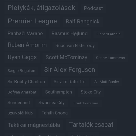
Pletykák, átigazolások
Podcast
Premier League
Ralf Rangnick
Raphaël Varane
Rasmus Højlund
Richard Arnold
Ruben Amorim
Ruud van Nistelrooy
Ryan Giggs
Scott McTominay
Senne Lammens
Sir Alex Ferguson
Sergio Reguilon
Sir Bobby Charlton
Sir Jim Ratcliffe
Sir Matt Busby
Southampton
Stoke City
Sofyan Amrabat
Sunderland
Swansea City
Szurkoló szemmel
Tahith Chong
Szurkolói klub
Tartalék csapat
Taktikai mágnestábla