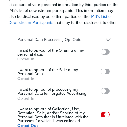
disclosure of your personal information by third parties on the
IAB’s list of downstream participants. This information may
also be disclosed by us to third parties on the
IAB’s List of
Downstream Participants
that may further disclose it to other
third parties.
Please note that this website/app uses one or more Google
Personal Data Processing Opt Outs
services and may gather and store information including but
not limited to your visit or usage behaviour. You may click to
I want to opt-out of the Sharing of my
personal data.
grant or deny consent to Google and its third-party tags to
Opted In
use your data for below specified purposes in below Google
consent section.
I want to opt-out of the Sale of my
Personal Data.
Opted In
I want to opt-out of processing my
Personal Data for Targeted Advertising.
Opted In
I want to opt-out of Collection, Use,
Retention, Sale, and/or Sharing of my
Personal Data that Is Unrelated with the
Purposes for which it was collected.
Opted Out