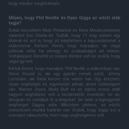
hogy mindez megtörténjen.
Milyen, hogy Phil Neville és Ryan Giggs az edzõi stáb
tagja?
Sokat beszéltem Mick Phelannel és Rene Meulensteennel,
valamint Eric Steele-lel. Tudták, hogy 11 évig voltam egy
klubnál és azt is, hogy jól kiépítettem a kapcsolatomat a
stábommal. Kértem Renét, hogy maradjon, de végül
jobbnak vélte, ha elmegy és szabadságot ad nekem.
Voltaképpen Renétõl ez helyes döntés volt és örülök, hogy
végül így tett.
Kértük Renét, hogy maradjon. Phil Neville a stábomban van,
Steve Round is, aki egy igazán remek edzõ, Jimmy
Lumsden, aki fiatal korom óta velem van. Úgy éreztem,
olyan segítséget és egyensúlyt adnak, amire szükségem
van. Warren Joyce, Nicky Butt és az egész orvosi stáb
nagyon segítõkész volt a kezdetektõl, mondván 'ez az,
ahogyan mi csináljuk itt a dolgokat'. De talán a legnagyobb
segítséget Giggsy adta. Miközben játékos, az edzõi,
menedzseri munka határán van. Örülök, hogy Giggs ezt a
szerepet választotta, mert nagy segítségemre volt.