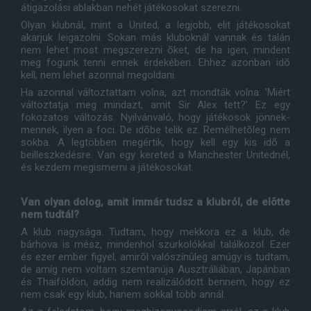
átigazolási ablakban nehét játékosokat szerezni.
Olyan klubnál, mint a United, a legjobb, elit játékosokat
akarjuk leigazolni. Sokan más kluboknál vannak és talán
nem lehet most megszerezni õket, de ha igen, mindent
meg fogunk tenni ennek érdekében. Ehhez azonban idõ
kell, nem lehet azonnal megoldani.
Ha azonnal változtattam volna, azt mondták volna: 'Miért
változtatja meg mindazt, amit Sir Alex tett?' Ez egy
fokozatos változás. Nyilvánvaló, hogy játékosok jönnek-
mennek, ilyen a foci. De idõbe telik ez. Remélhetõleg nem
sokba. A legtöbben megértik, hogy kell egy kis idõ a
beilleszkedésre. Van egy kereted a Manchester Unitednél,
és kezdem megismerni a játékosokat.
Van olyan dolog, amit immár tudsz a klubról, de elõtte
nem tudtál?
A klub nagysága. Tudtam, hogy mekkora ez a klub, de
bárhova is mész, mindenhol szurkolókkal találkozol. Ezer
és ezer ember figyel, amirõl valószínûleg amúgy is tudtam,
de amíg nem voltam szemtanúja Ausztráliában, Japánban
és Thaiföldön, addig nem realizálódott bennem, hogy ez
nem csak egy klub, hanem sokkal több annál.