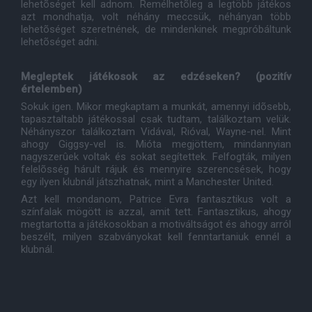
lehetõséget kell adnom. Remélhetõleg a legtöbb játékos
azt mondhatja, volt néhány meccsük, néhányan több
lehetõséget szeretnének, de mindenkinek megpróbáltunk
lehetõséget adni.
Megleptek játékosok az edzéseken? (pozitív
értelemben)
Sokuk igen. Mikor megkaptam a munkát, amennyi idõsebb,
tapasztaltabb játékossal csak tudtam, találkoztam velük.
Néhányszor találkoztam Vidával, Rióval, Wayne-nel. Mint
ahogy Giggsy-vel is. Mióta megjöttem, mindannyian
nagyszerûek voltak és sokat segítettek. Felfogták, milyen
felelõsség hárult rájuk és mennyire szerencsések, hogy
egy ilyen klubnál játszhatnak, mint a Manchester United.
Azt kell mondanom, Patrice Evra fantasztikus volt a
színfalak mögött is azzal, amit tett. Fantasztikus, ahogy
megtartotta a játékosokban a motiváltságot és ahogy arról
beszélt, milyen szabványokat kell fenntartaniuk ennél a
klubnál.