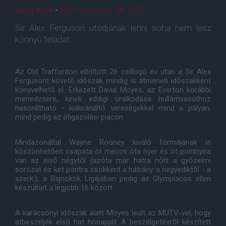
Balog Attila
•
2013. december. 29. 10:53
Sir Alex Ferguson utódjának lenni soha nem lesz
könnyû feladat.
Az Old Traffordon eltöltött 26 csillogó év után a Sir Alex
Fergusont követõ idõszak mindig is átmeneti idõszakként
könyvelhetõ el. Érkezett David Moyes, az Everton korábbi
menedzsere, kinek eddigi uralkodása hullámvasúthoz
hasonlítható - kiábrándító vereségekkel mind a pályán,
mind pedig az átigazolási piacon.
Mindazonáltal Wayne Rooney kiváló formájának is
köszönhetõen csapata öt meccs óta nyer és öt pontnyira
van az elsõ négytõl (azóta már hatra nõtt a gyõzelmi
sorozat és két pontra csökkent a hátrány a negyediktõl - a
szerk.), a Bajnokok Ligájában pedig az Olympiacos ellen
készülhet a legjobb 16 között.
A karácsonyi idõszak alatt Moyes leült az MUTV-vel, hogy
átbeszéljék elsõ hat hónapját. A beszélgetésrõl készített