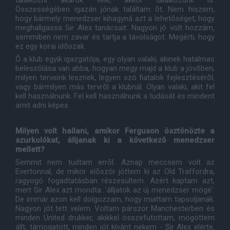
találkozni akarok vele, akkor találkozunk is.
Összességében igazán jónak találtam õt. Nem hiszem,
hogy bármely menedzser kihagyná azt a lehetõséget, hogy
meghallgassa Sir Alex tanácsait. Nagyon jó volt hozzám,
semmiben nem zavar és tartja a távolságot. Megérti, hogy
ez egy korai idõszak.
Õ a klub egyik igazgatója, egy olyan valaki, akinek hatalmas
beleszólása van abba, hogyan megy majd a klub a jövõben,
milyen terveink lesznek, legyen szó fiatalok fejlesztésérõl,
vagy bármilyen más tervrõl a klubnál. Olyan valaki, akit fel
kell használnunk. Fel kell használnunk a tudását és mindent
amit adni képes.
Milyen volt hallani, amikor Ferguson ösztönözte a
szurkolókat, álljanak ki a következõ menedzser
mellett?
Semmit nem tudtam errõl. Aznap meccsem volt az
Evertonnal, de mikor elõször jöttem ki az Old Traffordra,
ragyogó fogadtatásban részesültem. Azért kaptam azt,
mert Sir Alex azt mondta: 'álljatok az új menedzser mögé'.
De immár azon kell dolgozzam, hogy miattam tapsoljanak.
Nagyon jót tett velem. Voltam párszor Manchesterben és
minden United drukker, akikkel összefutottam, mögöttem
állt, támogatott, minden jót kívánt nekem - Sir Alex elérte,