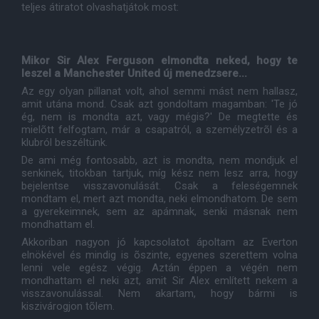
teljes átiratot olvashatjátok most:
Mikor Sir Alex Ferguson elmondta neked, hogy te
leszel a Manchester United új menedzsere...
Az egy olyan pillanat volt, ahol semmi mást nem hallasz,
amit utána mond. Csak azt gondoltam magamban: 'Te jó
ég, nem is mondta azt, vagy mégis?' De megtette és
mielõtt felfogtam, már a csapatról, a személyzetrõl és a
klubról beszéltünk.
De ami még fontosabb, azt is mondta, nem mondjuk el
senkinek, titokban tartjuk, míg kész nem lesz arra, hogy
bejelentse visszavonulását. Csak a feleségemnek
mondtam el, mert azt mondta, neki elmondhatom. De sem
a gyerekeimnek, sem az apámnak, senki másnak nem
mondhattam el.
Akkoriban nagyon jó kapcsolatot ápoltam az Everton
elnökével és mindig is õszinte, egyenes szerettem volna
lenni vele egész végig. Aztán éppen a végén nem
mondhattam el neki azt, amit Sir Alex említett nekem a
visszavonulással. Nem akartam, hogy bármi is
kiszivárogjon tõlem.