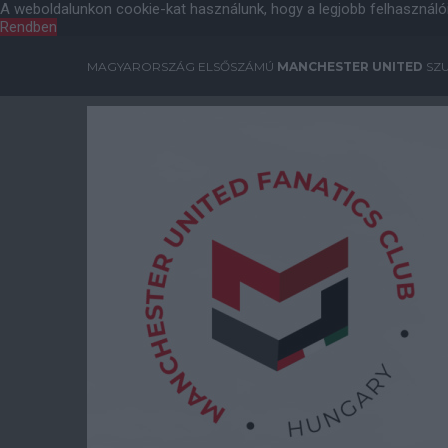
A weboldalunkon cookie-kat használunk, hogy a legjobb felhasználó
Rendben
MAGYARORSZÁG ELSŐSZÁMÚ
MANCHESTER UNITED
SZU