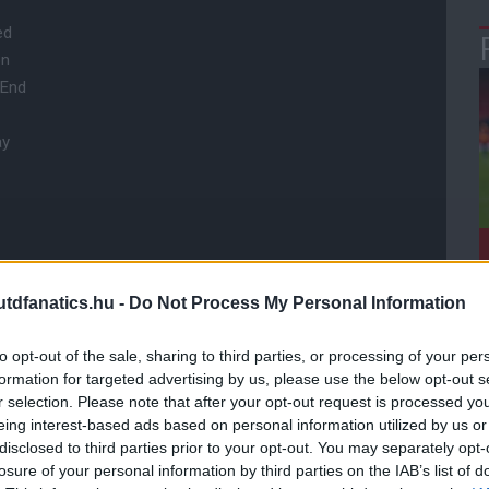
ed
on
 End
ay
dfanatics.hu -
Do Not Process My Personal Information
hletic
to opt-out of the sale, sharing to third parties, or processing of your per
formation for targeted advertising by us, please use the below opt-out s
r selection. Please note that after your opt-out request is processed y
eing interest-based ads based on personal information utilized by us or
ube-on is!
droidra
és
iOS-re
!
disclosed to third parties prior to your opt-out. You may separately opt-
losure of your personal information by third parties on the IAB’s list of