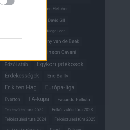
Crystal Palace
Darren Fletcher
David De Gea
David Gill
Dean Henderson
Diego Leon
Diogo Dalot
Donny van de Beek
Edinson Cavani
Ed Woodward
Egykori játékosok
Edzői stáb
Érdekességek
Eric Bailly
Erik ten Hag
Európa-liga
FA-kupa
Everton
Facundo Pellistri
Felkészülési túra 2022
Felkészülési túra 2023
Felkészülési túra 2024
Felkészülési túra 2025
Fred