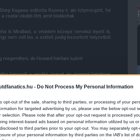
Shinji Kagawa indította Rooney-t, aki tötymörgött, fel
a csatár inkább lõtt, amit blokkoltak.
ta ki Mirallast, a védelem közepe remekül lépett ki,
gy nem volt les, a szélsõ pedig kiszorított helyzetbõl
g megemlíteni, de Howard hárítani tudott.
tba kapcsolt a vendég csapat, és azonnal hatalmas
 után Rooney került lövõhelyzetbe, de a csatár - mint a
zott, inkább cselezgetett, majd a visszaérõ Barry
dfanatics.hu -
Do Not Process My Personal Information
méterrõl?
to opt-out of the sale, sharing to third parties, or processing of your per
st követõen Kagawa lõtt 20 méterrõl, ám Howard ha
formation for targeted advertising by us, please use the below opt-out s
r selection. Please note that after your opt-out request is processed y
eing interest-based ads based on personal information utilized by us or
 kiváló helyrõl végezhetett el szabadrúgást a United,
disclosed to third parties prior to your opt-out. You may separately opt-
losure of your personal information by third parties on the IAB’s list of