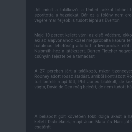
Jól indult a találkozó, a United sokkal többet 
szorította a hazaiakat. Bár ez a fölény nem er
végére már feljebb is tudott lépni az Everton.
Majd 18 percet kellett várni az elsõ védésre, ekk
aki az alapvonalhoz közel megpróbálta kapura te
hatalmas lehetõség adódott a liverpooliak elõtt.
Naismith-hez a játékszert, Darren Fletcher nagyon
csúnyán fejezte be a támadást.
A 27. percben járt a találkozó, mikor tizenegy
Rooney adott rossz átadást, amibõl kontrázott Ro
tört befelé majd lõtt, Phil Jones blokkolt, de k
vágta, David de Gea még beleért, de nem tudott hárí
A bekapott gólt követõen több dolga akadt a h
kellett Distinéknek, majd Juan Mata és Nani já
csatárát.