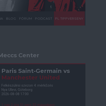
IA
BLOG
FÓRUM
PODCAST
PL TIPPVERSENY
Meccs Center
Paris Saint-Germain
vs
Manchester United
Felkészülési szezon 4. mérkőzés
Nya Ullevi, Göteborg
2026-08-08 17:00
1 nap 2 óra 51 perc 31 másodperc