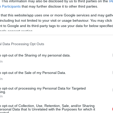
. This information may also be disclosed by us to third parties on the
IA
Participants
that may further disclose it to other third parties.
átulról, ocsmányul Mata lábára csúszott, Clattenburg
 that this website/app uses one or more Google services and may gath
including but not limited to your visit or usage behaviour. You may click 
ni, Antonio Valencia és Javier Hernandez állt be Nani
 to Google and its third-party tags to use your data for below specifi
rgött, mint a kezdõcsapat bármelyik tagja, de õk is
ogle consent section.
n a csapat.
l Data Processing Opt Outs
 akkor kontrázta le ellenfelét, amikor csak akart, a
vagy a befejezés nem sikerült, vagy az utolsó passzok
o opt-out of the Sharing of my personal data.
In
 harcolt a labdáért, majd zseniálisan hozta helyzetbe
 volt kihagyni ma.
o opt-out of the Sale of my Personal Data.
In
to opt-out of processing my Personal Data for Targeted
ing.
In
. Megszerezte a vezetést, onnantól kezdve pedig azt
t. Játékosai sokkal jobban akarták a sikert, mint a
o opt-out of Collection, Use, Retention, Sale, and/or Sharing
ai napon is kilátástalan focit mutató United ellen.
ersonal Data that Is Unrelated with the Purposes for which it
lected.