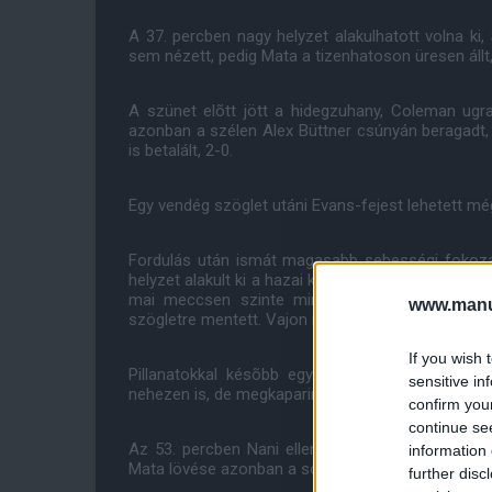
A 37. percben nagy helyzet alakulhatott volna ki, 
sem nézett, pedig Mata a tizenhatoson üresen állt, 
A szünet elõtt jött a hidegzuhany, Coleman ugrat
azonban a szélen Alex Büttner csúnyán beragadt, í
is betalált, 2-0.
Egy vendég szöglet utáni Evans-fejest lehetett mé
Fordulás után ismát magasabb sebességi fokoza
helyzet alakult ki a hazai kapu elõtt. Mata átadása
mai meccsen szinte mindig - rossz döntést ho
www.manut
szögletre mentett. Vajon miért nem lõtt Wayne 8 
If you wish 
Pillanatokkal késõbb egy rövid hazai tisztázá
sensitive in
nehezen is, de megkaparintotta a játékszert.
confirm you
continue se
Az 53. percben Nani ellen szabálytalankodtak, így
information 
Mata lövése azonban a sorfalról levágódott.
further disc