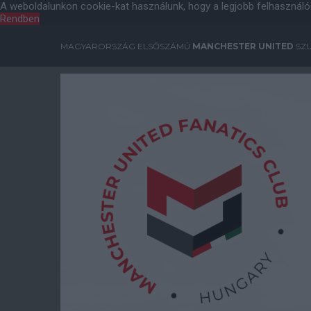
A weboldalunkon cookie-kat használunk, hogy a legjobb felhasználó
Rendben
MAGYARORSZÁG ELSŐSZÁMÚ
MANCHESTER UNITED
SZU