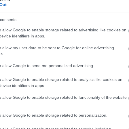
Out
consents
o allow Google to enable storage related to advertising like cookies on
evice identifiers in apps.
o allow my user data to be sent to Google for online advertising
s.
 Stones, Baines - McCarthy, Barry - Mirallas(McGeady
to allow Google to send me personalized advertising.
arbutt
o allow Google to enable storage related to analytics like cookies on
evice identifiers in apps.
vans(Hernandez 61.), Büttner - Carrick, Fletcher -
Rooney
o allow Google to enable storage related to functionality of the website
Januzaj
o allow Google to enable storage related to personalization.
o allow Google to enable storage related to security, including