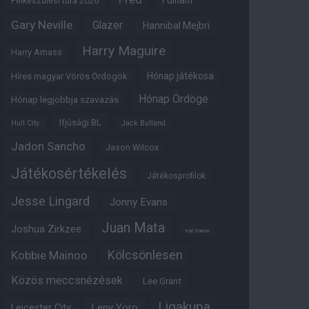
Fulham
Felkészülési túra 2026
Gary Neville
Glazer
Hannibal Mejbri
Harry Maguire
Harry Amass
Hónap játékosa
Híres magyar Vörös Ördögök
Hónap Ördöge
Hónap legjobbja szavazás
Ifjúsági BL
Hull City
Jack Butland
Jadon Sancho
Jason Wilcox
Játékosértékelés
Játékosprofilok
Jesse Lingard
Jonny Evans
Juan Mata
Joshua Zirkzee
Karl Darlow
Kölcsönlesen
Kobbie Mainoo
Közös meccsnézések
Lee Grant
Ligakupa
Leny Yoro
Leicester City