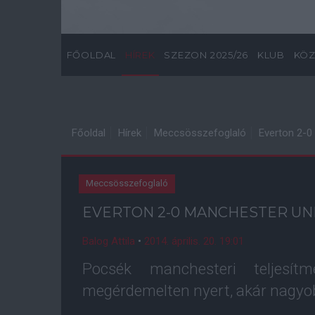
FŐOLDAL
HÍREK
SZEZON 2025/26
KLUB
KÖZ
Főoldal
Hírek
Meccsösszefoglaló
Everton 2-0
Meccsösszefoglaló
EVERTON 2-0 MANCHESTER UN
Balog Attila
•
2014. április. 20. 19:01
Pocsék manchesteri teljesít
megérdemelten nyert, akár nagyob