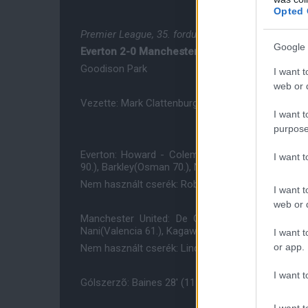
Opted 
Premier League, 35. forduló
Google 
Everton 2-0 Manchester United
Goodison Park
I want t
web or d
Vezette: Mark Clattenburg
I want t
purpose
Everton: Howard - Coleman, Distin(Alcaraz 46.),
I want 
90.), Barkley(Osman 70.), Naismith - Lukaku
Nem használt cserék: Robles, Hibbert, Deulofeu, G
I want t
web or d
Manchester United: De Gea - Jones, Smalling, E
Nani(Valencia 61.), Kagawa(Welbeck 75.), Mata - 
I want t
or app.
Nem használt cserék: Lindegaard, Giggs, Fellaini, 
I want t
Gólszerzõ: Baines 28' (11-es), Mirallas 43'
I want t