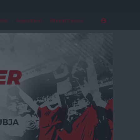
ldal
Regisztráció
Elfelejtett jelszó