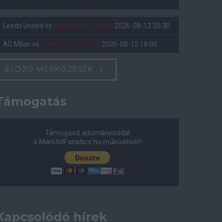
Leeds United
vs
Manchester United
2026-08-12 20:30
AC Milan
vs
Manchester United
2026-08-15 18:00
ELŐZŐ MÉRKŐZÉSEK
Támogatás
Támogasd adományoddal
a ManUtdFanatics.hu működését!
Kapcsolódó hírek