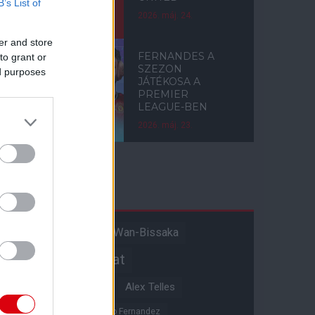
B’s List of
2026. máj. 24.
er and store
FERNANDES A
to grant or
SZEZON
ed purposes
JÁTÉKOSA A
PREMIER
LEAGUE-BEN
2026. máj. 23.
Címkék
Aaron Wan-Bissaka
A hangadó
Akadémiai csapat
Alejandro Garnacho
Alex Telles
Altay Bayindir
Alvaro Fernandez