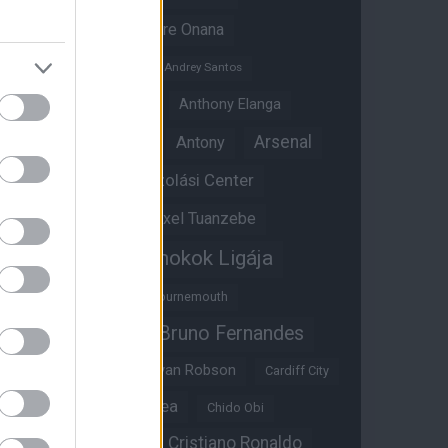
Amad Diallo
Andre Onana
Andreas Pereira
Andrey Santos
Angol válogatott
Anthony Elanga
Anthony Martial
Arsenal
Antony
Átigazolási Center
Aston Villa
Átigazolások
Axel Tuanzebe
Bajnokok Ligája
Ayden Heaven
Benjamin Sesko
Bournemouth
Bruno Fernandes
Brandon Williams
Bryan Mbeumo
Bryan Robson
Cardiff City
Casemiro
Chelsea
Chido Obi
Christian Eriksen
Cristiano Ronaldo