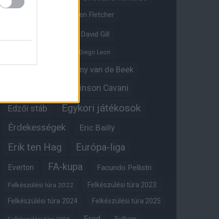
Crystal Palace
Darren Fletcher
David De Gea
David Gill
Dean Henderson
Diego Leon
Diogo Dalot
Donny van de Beek
Edinson Cavani
Ed Woodward
Egykori játékosok
Edzői stáb
Érdekességek
Eric Bailly
Erik ten Hag
Európa-liga
FA-kupa
Everton
Facundo Pellistri
Felkészülési túra 2022
Felkészülési túra 2023
Felkészülési túra 2024
Felkészülési túra 2025
Fred