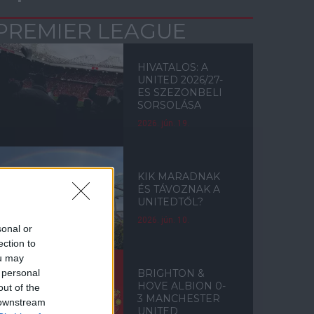
PREMIER LEAGUE
HIVATALOS: A
UNITED 2026/27-
ES SZEZONBELI
SORSOLÁSA
2026. jún. 19.
KIK MARADNAK
ÉS TÁVOZNAK A
UNITEDTŐL?
2026. jún. 10.
sonal or
ection to
ou may
 personal
BRIGHTON &
HOVE ALBION 0-
out of the
3 MANCHESTER
 downstream
UNITED