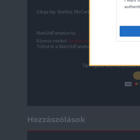
authenti
Sárga lap: Barkley, McCarthy illetve Jones, Smallin
ManUtdFanatics.hu
Kövess minket
Facebookon
,
Instagramon
és
YouT
Töltsd le a ManUtdFanatics.hu mobil applikációt
An
Támogasd adományoddal a 
Hozzászólások