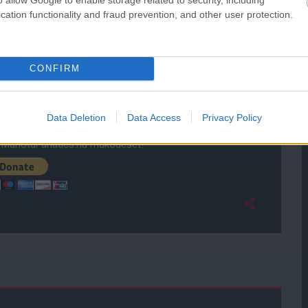
cation functionality and fraud prevention, and other user protection.
g
CONFIRM
ube-on is!
droidra
és
iOS-re
!
Data Deletion
Data Access
Privacy Policy
ManUtdFanatics.hu működését!