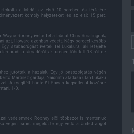
birtokolta a labdát az elsõ 10 percben és térfelére
edményezett komoly helyzeteket, és az elsõ 15 perc
or Wayne Rooney ívelte fel a labdát Chris Smallingnak,
nni azt, Howard azonban védett. Négy perccel késõbb
 Egy szabadrúgást íveltek fel Lukakura, aki lefejelte
 lemaradt a támadóról, aki üresen lõhetett 18-ról, de
eshez jutottak a hazaiak. Egy jó passzolgatás végén
berto Martinez gárdája, Naismith átadása után Lukaku
ézzel. A megítélt büntetõt Baines kegyetlenül középre
tani, 1-0.
azai védelemnek, Rooney elõl többször is menteniük
téka végén ismét megelõzte egy védõ a United angol