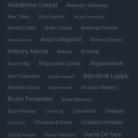
Akadémiai csapat
Alejandro Garnacho
Alex Telles
Altay Bayindir
Alvaro Fernandez
Amad Diallo
Andre Onana
Andreas Pereira
Angol válogatott
Anthony Elanga
Andrey Santos
Anthony Martial
Arsenal
Antony
Átigazolások
Átigazolási Center
Aston Villa
Bajnokok Ligája
Axel Tuanzebe
Ayden Heaven
Benjamin Sesko
Brandon Williams
Bournemouth
Bruno Fernandes
Bryan Mbeumo
Casemiro
Chelsea
Bryan Robson
Cardiff City
Christian Eriksen
Cristiano Ronaldo
Chido Obi
David De Gea
Crystal Palace
Darren Fletcher