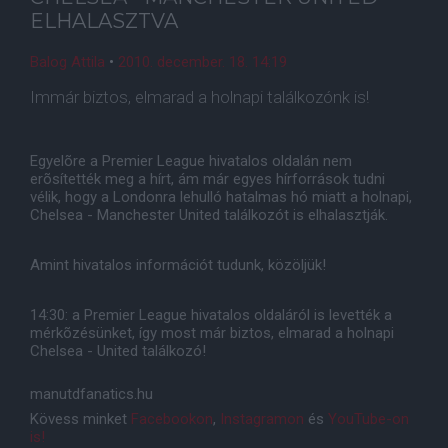
ELHALASZTVA
Balog Attila
•
2010. december. 18. 14:19
Immár biztos, elmarad a holnapi találkozónk is!
Egyelõre a Premier League hivatalos oldalán nem
erõsítették meg a hírt, ám már egyes hírforrások tudni
vélik, hogy a Londonra lehulló hatalmas hó miatt a holnapi,
Chelsea - Manchester United találkozót is elhalasztják.
Amint hivatalos információt tudunk, közöljük!
14:30: a Premier League hivatalos oldaláról is levették a
mérkõzésünket, így most már biztos, elmarad a holnapi
Chelsea - United találkozó!
manutdfanatics.hu
Kövess minket
Facebookon
,
Instagramon
és
YouTube-on
is!