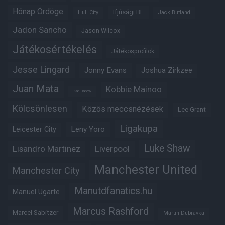
Hónap Ördöge
Ifjúsági BL
Hull City
Jack Butland
Jadon Sancho
Jason Wilcox
Játékosértékelés
Játékosprofilok
Jesse Lingard
Jonny Evans
Joshua Zirkzee
Juan Mata
Kobbie Mainoo
Karl Darlow
Kölcsönlesen
Közös meccsnézések
Lee Grant
Ligakupa
Leny Yoro
Leicester City
Luke Shaw
Lisandro Martinez
Liverpool
Manchester United
Manchester City
Manutdfanatics.hu
Manuel Ugarte
Marcus Rashford
Marcel Sabitzer
Martin Dubravka