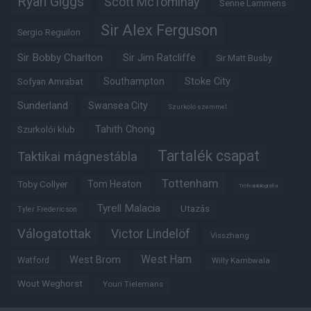
Ryan Giggs
Scott McTominay
Senne Lammens
Sir Alex Ferguson
Sergio Reguilon
Sir Bobby Charlton
Sir Jim Ratcliffe
Sir Matt Busby
Southampton
Stoke City
Sofyan Amrabat
Sunderland
Swansea City
Szurkoló szemmel
Tahith Chong
Szurkolói klub
Tartalék csapat
Taktikai mágnestábla
Tottenham
Tom Heaton
Toby Collyer
Trófeabibliográfia
Tyrell Malacia
Utazás
Tyler Fredericson
Válogatottak
Victor Lindelöf
Visszhang
West Ham
West Brom
Watford
Willy Kambwala
Wout Weghorst
Youri Tielemans