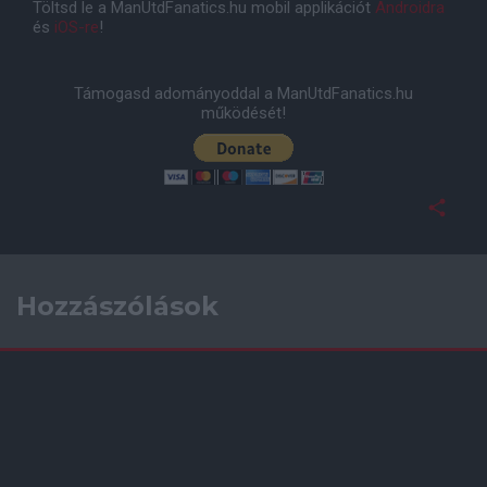
Töltsd le a ManUtdFanatics.hu mobil applikációt
Androidra
és
iOS-re
!
Támogasd adományoddal a ManUtdFanatics.hu
működését!
Hozzászólások