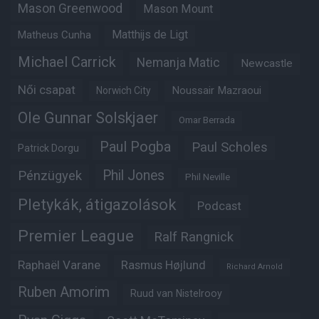
Mason Greenwood
Mason Mount
Matheus Cunha
Matthijs de Ligt
Michael Carrick
Nemanja Matic
Newcastle
Női csapat
Noussair Mazraoui
Norwich City
Ole Gunnar Solskjaer
Omar Berrada
Paul Pogba
Paul Scholes
Patrick Dorgu
Phil Jones
Pénzügyek
Phil Neville
Pletykák, átigazolások
Podcast
Premier League
Ralf Rangnick
Raphaël Varane
Rasmus Højlund
Richard Arnold
Ruben Amorim
Ruud van Nistelrooy