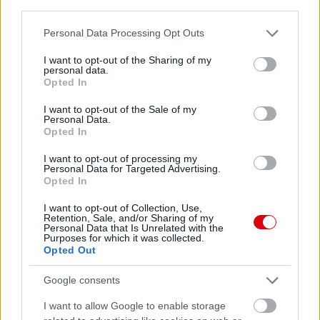
Kapcsolódó hírek
third parties.
Please note that this website/app uses one or more Google
Personal Data Processing Opt Outs
PREMIER LEAGUE
services and may gather and store information including but
not limited to your visit or usage behaviour. You may click to
I want to opt-out of the Sharing of my
personal data.
grant or deny consent to Google and its third-party tags to
Opted In
use your data for below specified purposes in below Google
consent section.
I want to opt-out of the Sale of my
HIVATALOS: A UNITED
Personal Data.
2026/27-ES SZEZONBELI
Opted In
SORSOLÁSA
I want to opt-out of processing my
Personal Data for Targeted Advertising.
Opted In
I want to opt-out of Collection, Use,
Retention, Sale, and/or Sharing of my
Personal Data that Is Unrelated with the
Purposes for which it was collected.
Opted Out
KIK MARADNAK ÉS
TÁVOZNAK A UNITEDTŐL?
Google consents
I want to allow Google to enable storage