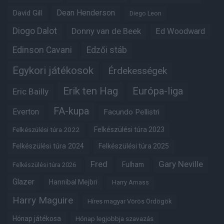
Dean Henderson
David Gill
Diego Leon
Diogo Dalot
Donny van de Beek
Ed Woodward
Edinson Cavani
Edzői stáb
Egykori játékosok
Érdekességek
Erik ten Hag
Európa-liga
Eric Bailly
FA-kupa
Everton
Facundo Pellistri
Felkészülési túra 2022
Felkészülési túra 2023
Felkészülési túra 2024
Felkészülési túra 2025
Fred
Gary Neville
Fulham
Felkészülési túra 2026
Glazer
Hannibal Mejbri
Harry Amass
Harry Maguire
Híres magyar Vörös Ördögök
Hónap játékosa
Hónap legjobbja szavazás