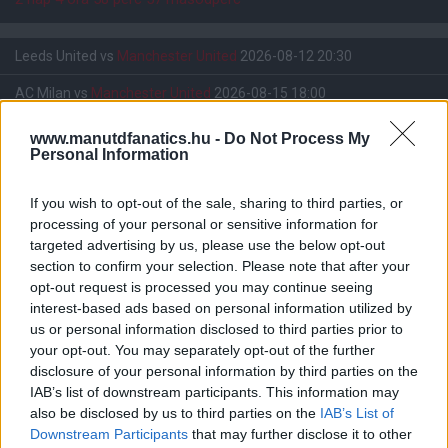
Leeds United
vs
Manchester United
2026-08-12 20:30
AC Milan
vs
Manchester United
2026-08-15 18:00
www.manutdfanatics.hu -
Do Not Process My
ELŐZŐ MÉRKŐZÉSEK
Personal Information
If you wish to opt-out of the sale, sharing to third parties, or
Támogatás
processing of your personal or sensitive information for
targeted advertising by us, please use the below opt-out
section to confirm your selection. Please note that after your
Támogasd adományoddal
opt-out request is processed you may continue seeing
a ManUtdFanatics.hu működését!
interest-based ads based on personal information utilized by
us or personal information disclosed to third parties prior to
your opt-out. You may separately opt-out of the further
disclosure of your personal information by third parties on the
IAB’s list of downstream participants. This information may
also be disclosed by us to third parties on the
IAB’s List of
Downstream Participants
that may further disclose it to other