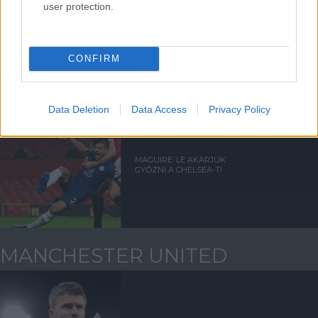
user protection.
A CHELSEA INKÁBB
BÜNTETÉST FIZET, DE NEM
VESZI MEG SANCHOT
CONFIRM
Data Deletion
Data Access
Privacy Policy
MAGUIRE: LE AKARJUK
GYŐZNI A CHELSEA-T!
MANCHESTER UNITED