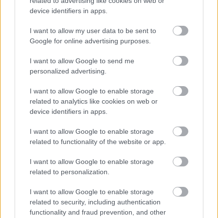
related to advertising like cookies on web or
device identifiers in apps.
I want to allow my user data to be sent to
BRIGHTON & HOVE ALBION
Google for online advertising purposes.
0-3 MANCHESTER UNITED
I want to allow Google to send me
personalized advertising.
I want to allow Google to enable storage
related to analytics like cookies on web or
device identifiers in apps.
FERNANDES A SZEZON
JÁTÉKOSA A PREMIER
I want to allow Google to enable storage
LEAGUE-BEN
related to functionality of the website or app.
I want to allow Google to enable storage
related to personalization.
CHELSEA
I want to allow Google to enable storage
related to security, including authentication
functionality and fraud prevention, and other