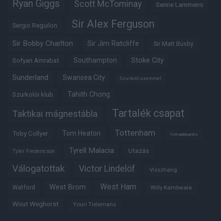
Ryan Giggs
Scott McTominay
Senne Lammens
Sir Alex Ferguson
Sergio Reguilon
Sir Bobby Charlton
Sir Jim Ratcliffe
Sir Matt Busby
Southampton
Stoke City
Sofyan Amrabat
Sunderland
Swansea City
Szurkoló szemmel
Tahith Chong
Szurkolói klub
Tartalék csapat
Taktikai mágnestábla
Tottenham
Tom Heaton
Toby Collyer
Trófeabibliográfia
Tyrell Malacia
Utazás
Tyler Fredericson
Válogatottak
Victor Lindelöf
Visszhang
West Ham
West Brom
Watford
Willy Kambwala
Wout Weghorst
Youri Tielemans