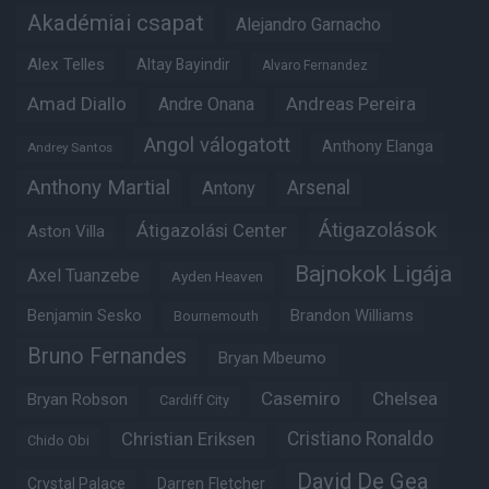
Akadémiai csapat
Alejandro Garnacho
Alex Telles
Altay Bayindir
Alvaro Fernandez
Amad Diallo
Andre Onana
Andreas Pereira
Angol válogatott
Anthony Elanga
Andrey Santos
Anthony Martial
Arsenal
Antony
Átigazolások
Átigazolási Center
Aston Villa
Bajnokok Ligája
Axel Tuanzebe
Ayden Heaven
Benjamin Sesko
Brandon Williams
Bournemouth
Bruno Fernandes
Bryan Mbeumo
Casemiro
Chelsea
Bryan Robson
Cardiff City
Christian Eriksen
Cristiano Ronaldo
Chido Obi
David De Gea
Crystal Palace
Darren Fletcher