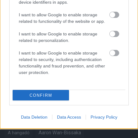
Támogatás
device identifiers in apps.
I want to allow Google to enable storage
related to functionality of the website or app.
Támogasd adományoddal
a ManUtdFanatics.hu működését!
I want to allow Google to enable storage
related to personalization.
I want to allow Google to enable storage
related to security, including authentication
functionality and fraud prevention, and other
user protection.
Kapcsolódó hírek
CONFIRM
Címkék
Data Deletion
Data Access
Privacy Policy
Aaron Wan-Bissaka
A hangadó