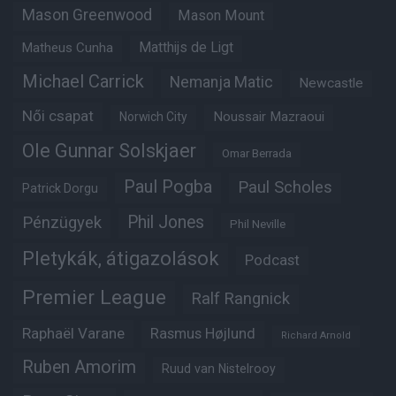
Mason Greenwood
Mason Mount
Matheus Cunha
Matthijs de Ligt
Michael Carrick
Nemanja Matic
Newcastle
Női csapat
Noussair Mazraoui
Norwich City
Ole Gunnar Solskjaer
Omar Berrada
Paul Pogba
Paul Scholes
Patrick Dorgu
Phil Jones
Pénzügyek
Phil Neville
Pletykák, átigazolások
Podcast
Premier League
Ralf Rangnick
Raphaël Varane
Rasmus Højlund
Richard Arnold
Ruben Amorim
Ruud van Nistelrooy