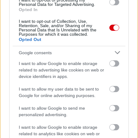
I want to opt-out of processing my
Meccs Center
Personal Data for Targeted Advertising.
Opted In
I want to opt-out of Collection, Use,
Retention, Sale, and/or Sharing of my
Paris Saint-Germain
vs
Personal Data that Is Unrelated with the
Purposes for which it was collected.
Manchester United
Opted Out
Felkészülési szezon 4. mérkőzés
Google consents
Nya Ullevi, Göteborg
2026-08-08 17:00
I want to allow Google to enable storage
related to advertising like cookies on web or
1 nap 22 óra 42 perc 13 másodperc
device identifiers in apps.
I want to allow my user data to be sent to
Leeds United
vs
Manchester United
2026-08-12 20:30
Google for online advertising purposes.
AC Milan
vs
Manchester United
2026-08-15 18:00
I want to allow Google to send me
personalized advertising.
ELŐZŐ MÉRKŐZÉSEK
I want to allow Google to enable storage
related to analytics like cookies on web or