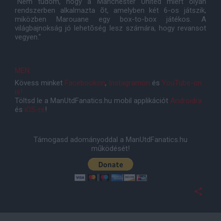
"Nem tudom, hogy a Manchester United miért olyan
rendszerben alkalmazta õt, amelyben két 6-os játszik,
miközben Marouane egy box-to-box játékos. A
világbajnokság jó lehetõség lesz számára, hogy revansot
vegyen."
MEN
Kövess minket
Facebookon
,
Instagramon
és
YouTube-on
is!
Töltsd le a ManUtdFanatics.hu mobil applikációt
Androidra
és
iOS-re
!
Támogasd adományoddal a ManUtdFanatics.hu
működését!