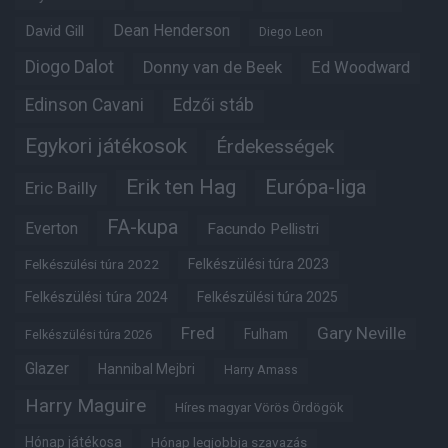
Dean Henderson
David Gill
Diego Leon
Diogo Dalot
Donny van de Beek
Ed Woodward
Edinson Cavani
Edzői stáb
Egykori játékosok
Érdekességek
Erik ten Hag
Európa-liga
Eric Bailly
FA-kupa
Everton
Facundo Pellistri
Felkészülési túra 2022
Felkészülési túra 2023
Felkészülési túra 2024
Felkészülési túra 2025
Fred
Gary Neville
Fulham
Felkészülési túra 2026
Glazer
Hannibal Mejbri
Harry Amass
Harry Maguire
Híres magyar Vörös Ördögök
Hónap játékosa
Hónap legjobbja szavazás