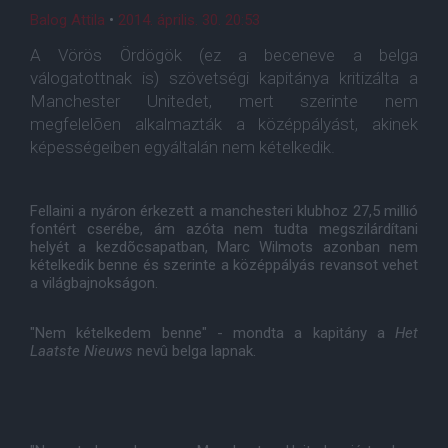
Balog Attila
•
2014. április. 30. 20:53
A Vörös Ördögök (ez a beceneve a belga
válogatottnak is) szövetségi kapitánya kritizálta a
Manchester Unitedet, mert szerinte nem
megfelelõen alkalmazták a középpályást, akinek
képességeiben egyáltalán nem kételkedik.
Fellaini a nyáron érkezett a manchesteri klubhoz 27,5 millió
fontért cserébe, ám azóta nem tudta megszilárdítani
helyét a kezdõcsapatban, Marc Wilmots azonban nem
kételkedik benne és szerinte a középpályás revansot vehet
a világbajnokságon.
"Nem kételkedem benne" - mondta a kapitány a
Het
Laatste Nieuws
nevû belga lapnak.