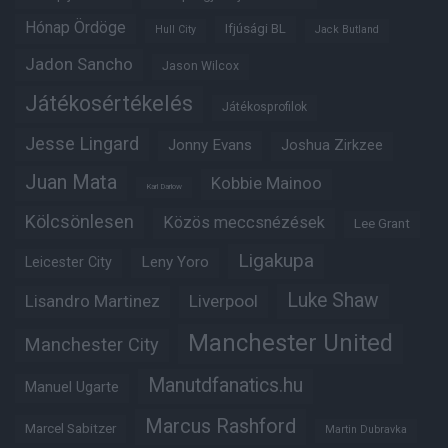
Hónap Ördöge
Ifjúsági BL
Hull City
Jack Butland
Jadon Sancho
Jason Wilcox
Játékosértékelés
Játékosprofilok
Jesse Lingard
Jonny Evans
Joshua Zirkzee
Juan Mata
Kobbie Mainoo
Karl Darlow
Kölcsönlesen
Közös meccsnézések
Lee Grant
Ligakupa
Leny Yoro
Leicester City
Luke Shaw
Lisandro Martinez
Liverpool
Manchester United
Manchester City
Manutdfanatics.hu
Manuel Ugarte
Marcus Rashford
Marcel Sabitzer
Martin Dubravka