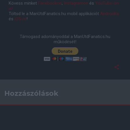
Kövess minket
Facebookon
,
Instagramon
és
YouTube-on
is!
Töltsd le a ManUtdFanatics.hu mobil applikációt
Androidra
és
iOS-re
!
Támogasd adományoddal a ManUtdFanatics.hu
működését!
Hozzászólások