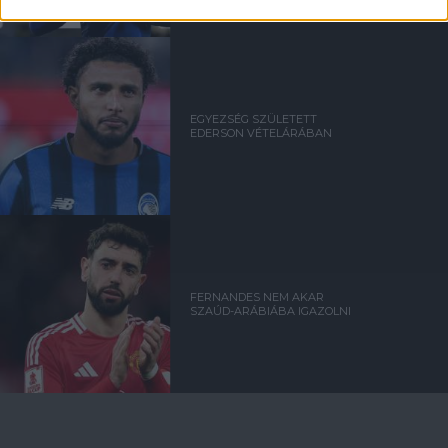
EGYEZSÉG SZÜLETETT
EDERSON VÉTELÁRÁBAN
FERNANDES NEM AKAR
SZAÚD-ARÁBIÁBA IGAZOLNI