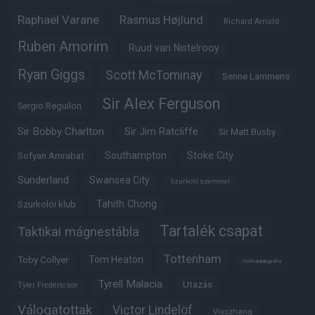
Raphaël Varane
Rasmus Højlund
Richard Arnold
Ruben Amorim
Ruud van Nistelrooy
Ryan Giggs
Scott McTominay
Senne Lammens
Sir Alex Ferguson
Sergio Reguilon
Sir Bobby Charlton
Sir Jim Ratcliffe
Sir Matt Busby
Southampton
Stoke City
Sofyan Amrabat
Sunderland
Swansea City
Szurkoló szemmel
Tahith Chong
Szurkolói klub
Tartalék csapat
Taktikai mágnestábla
Tottenham
Tom Heaton
Toby Collyer
Trófeabibliográfia
Tyrell Malacia
Utazás
Tyler Fredericson
Válogatottak
Victor Lindelöf
Visszhang