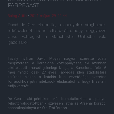
FABREGAST
Balog Attila
•
2014. május. 29. 11:44
David de Gea elmondta, a spanyolok világbajnoki
felkészülését arra is felhasználta, hogy meggyõzze
Cesc Fabregast a Manchester Unitedbe való
igazolásról.
Tavaly nyáron David Moyes nagyon szerette volna
megszerezni a Barcelona középpályását, aki azonban
elkötelezett maradt jelenlegi klubja, a Barcelona felé. A
még mindig csak 27 éves Fabregas idén átadólistára
kerülhet, hiszen a katalán klub vezetõsége szeretne
forrásokhoz jutni játékosok eladásából is, hogy frissíteni
tudja keretét.
De Gea - aki pénteken akár bemutatkozhat a spanyol
felnõtt válogatottban - szívesen látná az Arsenal korábbi
csapatkapitányát az Old Traffordon.