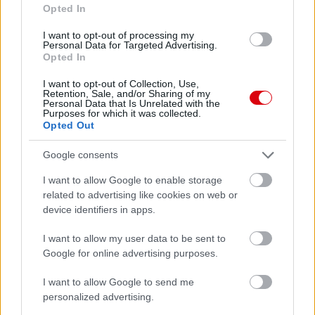
Opted In
0 nap 13 óra 10 perc 50 másodperc
I want to opt-out of processing my
Personal Data for Targeted Advertising.
Opted In
Leeds United
vs
Manchester United
2026-08-12 20:30
I want to opt-out of Collection, Use,
Retention, Sale, and/or Sharing of my
AC Milan
vs
Manchester United
2026-08-15 18:00
Personal Data that Is Unrelated with the
Purposes for which it was collected.
Opted Out
ELŐZŐ MÉRKŐZÉSEK
Google consents
Támogatás
I want to allow Google to enable storage
related to advertising like cookies on web or
device identifiers in apps.
Támogasd adományoddal
a ManUtdFanatics.hu működését!
I want to allow my user data to be sent to
Google for online advertising purposes.
I want to allow Google to send me
personalized advertising.