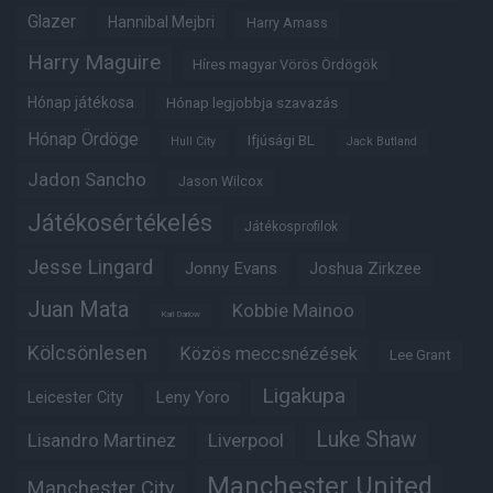
Glazer
Hannibal Mejbri
Harry Amass
Harry Maguire
Híres magyar Vörös Ördögök
Hónap játékosa
Hónap legjobbja szavazás
Hónap Ördöge
Ifjúsági BL
Hull City
Jack Butland
Jadon Sancho
Jason Wilcox
Játékosértékelés
Játékosprofilok
Jesse Lingard
Jonny Evans
Joshua Zirkzee
Juan Mata
Kobbie Mainoo
Karl Darlow
Kölcsönlesen
Közös meccsnézések
Lee Grant
Ligakupa
Leny Yoro
Leicester City
Luke Shaw
Lisandro Martinez
Liverpool
Manchester United
Manchester City