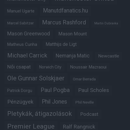
Manutdfanatics.hu
Manuel Ugarte
Marcus Rashford
Marcel Sabitzer
Martin Dubravka
Mason Greenwood
Mason Mount
Matheus Cunha
Matthijs de Ligt
Michael Carrick
Nemanja Matic
Newcastle
Női csapat
Noussair Mazraoui
Norwich City
Ole Gunnar Solskjaer
Omar Berrada
Paul Pogba
Paul Scholes
Patrick Dorgu
Phil Jones
Pénzügyek
Phil Neville
Pletykák, átigazolások
Podcast
Premier League
Ralf Rangnick