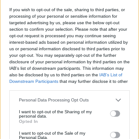
If you wish to opt-out of the sale, sharing to third parties, or
processing of your personal or sensitive information for
targeted advertising by us, please use the below opt-out
section to confirm your selection. Please note that after your
opt-out request is processed you may continue seeing
interest-based ads based on personal information utilized by
us or personal information disclosed to third parties prior to
your opt-out. You may separately opt-out of the further
disclosure of your personal information by third parties on the
IAB’s list of downstream participants. This information may
also be disclosed by us to third parties on the
IAB’s List of
Meccs Center
Downstream Participants
that may further disclose it to other
third parties.
Please note that this website/app uses one or more Google
Personal Data Processing Opt Outs
Paris Saint-Germain
vs
services and may gather and store information including but
not limited to your visit or usage behaviour. You may click to
I want to opt-out of the Sharing of my
Manchester United
personal data.
grant or deny consent to Google and its third-party tags to
Opted In
use your data for below specified purposes in below Google
Felkészülési szezon 4. mérkőzés
Nya Ullevi, Göteborg
consent section.
I want to opt-out of the Sale of my
2026-08-08 17:00
Personal Data.