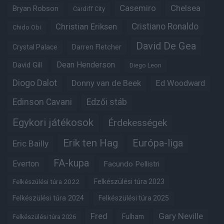
Casemiro
Chelsea
Bryan Robson
Cardiff City
Christian Eriksen
Cristiano Ronaldo
Chido Obi
David De Gea
Crystal Palace
Darren Fletcher
Dean Henderson
David Gill
Diego Leon
Diogo Dalot
Donny van de Beek
Ed Woodward
Edinson Cavani
Edzői stáb
Egykori játékosok
Érdekességek
Erik ten Hag
Európa-liga
Eric Bailly
FA-kupa
Everton
Facundo Pellistri
Felkészülési túra 2022
Felkészülési túra 2023
Felkészülési túra 2024
Felkészülési túra 2025
Fred
Gary Neville
Fulham
Felkészülési túra 2026