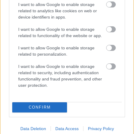
I want to allow Google to enable storage
related to analytics like cookies on web or
Kapcsolódó hírek
device identifiers in apps.
I want to allow Google to enable storage
PLETYKÁK, ÁTIGAZOLÁSOK
related to functionality of the website or app.
I want to allow Google to enable storage
related to personalization.
ELŐREHALADOTT
TÁRGYALÁSOKAT FOLYTAT A
I want to allow Google to enable storage
UNITED TIELEMANSRÓL
related to security, including authentication
functionality and fraud prevention, and other
user protection.
CONFIRM
ANDREY SANTOSRÓL
MEGEGYEZETT A UNITED A
CHELSEA-VEL - SAJTÓHÍR
Data Deletion
Data Access
Privacy Policy