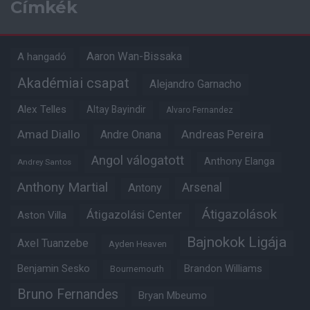
Címkék
Aaron Wan-Bissaka
A hangadó
Akadémiai csapat
Alejandro Garnacho
Alex Telles
Altay Bayindir
Alvaro Fernandez
Amad Diallo
Andre Onana
Andreas Pereira
Angol válogatott
Anthony Elanga
Andrey Santos
Anthony Martial
Arsenal
Antony
Átigazolások
Átigazolási Center
Aston Villa
Bajnokok Ligája
Axel Tuanzebe
Ayden Heaven
Benjamin Sesko
Brandon Williams
Bournemouth
Bruno Fernandes
Bryan Mbeumo