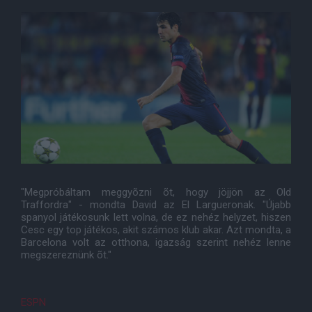
"Megpróbáltam meggyõzni õt, hogy jöjjön az Old
Traffordra" - mondta David az El Largueronak. "Újabb
spanyol játékosunk lett volna, de ez nehéz helyzet, hiszen
Cesc egy top játékos, akit számos klub akar. Azt mondta, a
Barcelona volt az otthona, igazság szerint nehéz lenne
megszereznünk õt."
ESPN