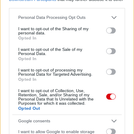
third parties.
Please note that this website/app uses one or more Google
Personal Data Processing Opt Outs
services and may gather and store information including but
not limited to your visit or usage behaviour. You may click to
I want to opt-out of the Sharing of my
personal data.
grant or deny consent to Google and its third-party tags to
Opted In
use your data for below specified purposes in below Google
consent section.
I want to opt-out of the Sale of my
Personal Data.
Opted In
I want to opt-out of processing my
Personal Data for Targeted Advertising.
Opted In
I want to opt-out of Collection, Use,
Retention, Sale, and/or Sharing of my
Personal Data that Is Unrelated with the
Purposes for which it was collected.
Opted Out
Google consents
I want to allow Google to enable storage