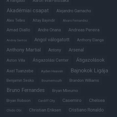
Aaron Wan-Bissaka
A hangadó
Akadémiai csapat
Alejandro Garnacho
Alex Telles
Altay Bayindir
Alvaro Fernandez
Amad Diallo
Andre Onana
Andreas Pereira
Angol válogatott
Anthony Elanga
Andrey Santos
Anthony Martial
Arsenal
Antony
Átigazolások
Átigazolási Center
Aston Villa
Bajnokok Ligája
Axel Tuanzebe
Ayden Heaven
Benjamin Sesko
Brandon Williams
Bournemouth
Bruno Fernandes
Bryan Mbeumo
Casemiro
Chelsea
Bryan Robson
Cardiff City
Christian Eriksen
Cristiano Ronaldo
Chido Obi