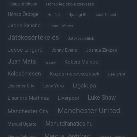
Hónap játékosa
Hónap legjobbja szavazás
Hónap Ördöge
Ifjúsági BL
Hull City
Jack Butland
Jadon Sancho
Jason Wilcox
Játékosértékelés
Játékosprofilok
Jesse Lingard
Jonny Evans
Joshua Zirkzee
Juan Mata
Kobbie Mainoo
Karl Darlow
Kölcsönlesen
Közös meccsnézések
Lee Grant
Ligakupa
Leny Yoro
Leicester City
Luke Shaw
Lisandro Martinez
Liverpool
Manchester United
Manchester City
Manutdfanatics.hu
Manuel Ugarte
Marcus Rashford
Marcel Sabitzer