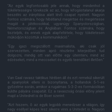
"Az egyik legfontosabb jele annak, hogy mindenhol a
tökéletességre törekszik az az, hogy kifogástalanul akarja
beszélni az irányítása alatt lévõ csapat nyelvét. Nagyon
fontos számára, hogy hibátlanul megértse és megértesse
magát a játékosokkal, ugyanúgy Spanyolországban,
Németországban és Angliában. Fontos számára, hogy
tiszteljék, és ennek egyik alapfeltétele, hogy tökéletesen
mûködjön közöttük a kommunikáció."
"Egy igazi megszállott maximalista, aki csak jól
szervezetten, minden apró részletre kiterjedõen tud
dolgozni, mindig ott van elõtte egy ütemterv, mind az
edzéseket, mind a meccseket és egyéb teendõket illetõen."
Van Gaal ravasz taktikus hírében áll és ezt remekül sikerült
a spanyolok elleni is bizonyítania, a hollandok 5-1-es
gyõzelme során, amikor a rugalmas 5-3-2-es formációban
küldte pályára csapatát. Ez a ravaszság óriási elõny jelent
majd a Unitednél is de Boer szerint.
"Azt hiszem, õ az egyik legjobb menedzser a világon, így
nagy eséllyel képes lesz sikerre vinni a Unitedet is. Nagyon