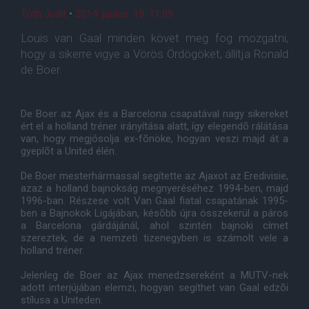
Tóth Judit
•
2014. június. 19. 11:09
Louis van Gaal minden követ meg fog mozgatni,
hogy a sikerre vigye a Vörös Ördögöket, állítja Ronald
de Boer.
De Boer az Ajax és a Barcelona csapatával nagy sikereket
ért el a holland tréner irányítása alatt, ​​így elegendõ rálátása
van, hogy megjósolja ex-fõnöke, hogyan veszi majd át a
gyeplõt a United élén.
De Boer mesterhármassal segítette az Ajaxot az Eredivisie,
azaz a holland bajnokság megnyeréséhez 1994-ben, majd
1996-ban. Részese volt Van Gaal fiatal csapatának 1995-
ben a Bajnokok Ligájában, késõbb újra összekerül a páros
a Barcelona gárdájánál, ahol szintén bajnoki címet
szereztek, de a nemzeti tizenegyben is számolt vele a
holland tréner.
Jelenleg de Boer az Ajax menedzsereként a MUTV-nek
adott interjújában elemzi, hogyan segíthet van Gaal edzõi
stílusa a Uniteden.