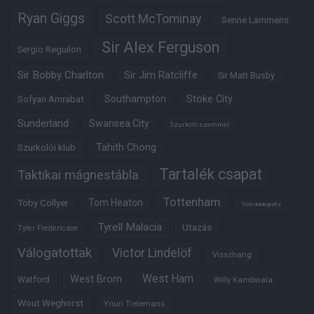
Ryan Giggs
Scott McTominay
Senne Lammens
Sir Alex Ferguson
Sergio Reguilon
Sir Bobby Charlton
Sir Jim Ratcliffe
Sir Matt Busby
Southampton
Stoke City
Sofyan Amrabat
Sunderland
Swansea City
Szurkoló szemmel
Tahith Chong
Szurkolói klub
Tartalék csapat
Taktikai mágnestábla
Tottenham
Tom Heaton
Toby Collyer
Trófeabibliográfia
Tyrell Malacia
Utazás
Tyler Fredericson
Válogatottak
Victor Lindelöf
Visszhang
West Ham
West Brom
Watford
Willy Kambwala
Wout Weghorst
Youri Tielemans