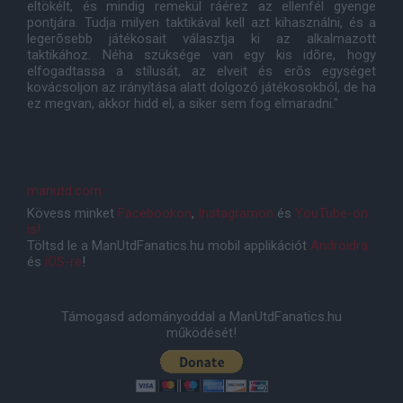
eltökélt, és mindig remekül ráérez az ellenfél gyenge
pontjára. Tudja milyen taktikával kell azt kihasználni, és a
legerõsebb játékosait választja ki az alkalmazott
taktikához. Néha szüksége van egy kis idõre, hogy
elfogadtassa a stílusát, az elveit és erõs egységet
kovácsoljon az irányítása alatt dolgozó játékosokból, de ha
ez megvan, akkor hidd el, a siker sem fog elmaradni."
manutd.com
Kövess minket
Facebookon
,
Instagramon
és
YouTube-on
is!
Töltsd le a ManUtdFanatics.hu mobil applikációt
Androidra
és
iOS-re
!
Támogasd adományoddal a ManUtdFanatics.hu
működését!