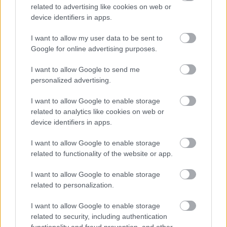
related to advertising like cookies on web or
Meccs Center
device identifiers in apps.
I want to allow my user data to be sent to
Google for online advertising purposes.
Paris Saint-Germain
vs
I want to allow Google to send me
Manchester United
personalized advertising.
Felkészülési szezon 4. mérkőzés
I want to allow Google to enable storage
Nya Ullevi, Göteborg
2026-08-08 17:00
related to analytics like cookies on web or
device identifiers in apps.
2 nap 10 óra 40 perc 10 másodperc
I want to allow Google to enable storage
related to functionality of the website or app.
Leeds United
vs
Manchester United
2026-08-12 20:30
I want to allow Google to enable storage
AC Milan
vs
Manchester United
2026-08-15 18:00
related to personalization.
I want to allow Google to enable storage
ELŐZŐ MÉRKŐZÉSEK
related to security, including authentication
functionality and fraud prevention, and other