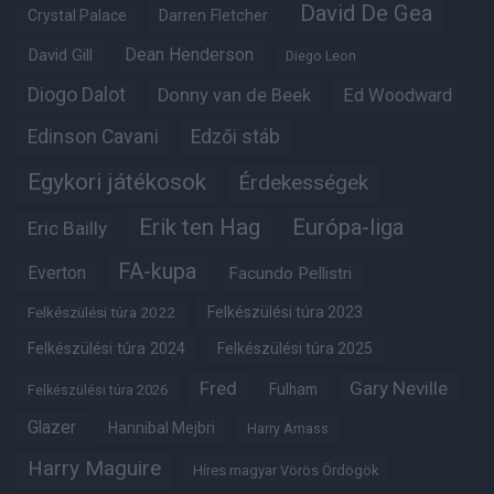
David De Gea
Crystal Palace
Darren Fletcher
Dean Henderson
David Gill
Diego Leon
Diogo Dalot
Donny van de Beek
Ed Woodward
Edinson Cavani
Edzői stáb
Egykori játékosok
Érdekességek
Erik ten Hag
Európa-liga
Eric Bailly
FA-kupa
Everton
Facundo Pellistri
Felkészülési túra 2022
Felkészülési túra 2023
Felkészülési túra 2024
Felkészülési túra 2025
Fred
Gary Neville
Fulham
Felkészülési túra 2026
Glazer
Hannibal Mejbri
Harry Amass
Harry Maguire
Híres magyar Vörös Ördögök