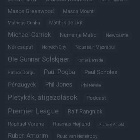
Martin Dubravka
Mason Greenwood
Mason Mount
Matheus Cunha
Matthijs de Ligt
Michael Carrick
Nemanja Matic
Newcastle
Női csapat
Noussair Mazraoui
Norwich City
Ole Gunnar Solskjaer
Omar Berrada
Paul Pogba
Paul Scholes
Patrick Dorgu
Phil Jones
Pénzügyek
Phil Neville
Pletykák, átigazolások
Podcast
Premier League
Ralf Rangnick
Raphaël Varane
Rasmus Højlund
Richard Arnold
Ruben Amorim
Ruud van Nistelrooy