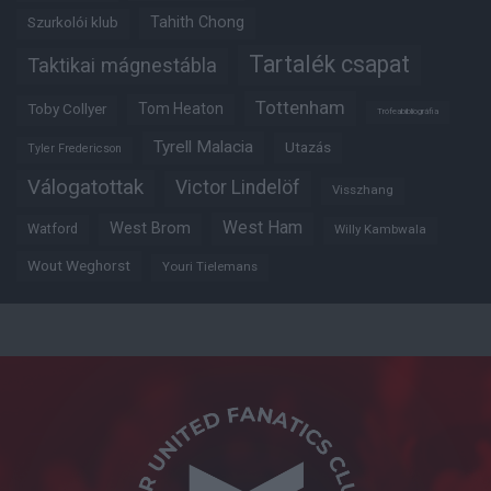
Tahith Chong
Szurkolói klub
Tartalék csapat
Taktikai mágnestábla
Tottenham
Tom Heaton
Toby Collyer
Trófeabibliográfia
Tyrell Malacia
Utazás
Tyler Fredericson
Válogatottak
Victor Lindelöf
Visszhang
West Ham
West Brom
Watford
Willy Kambwala
Wout Weghorst
Youri Tielemans