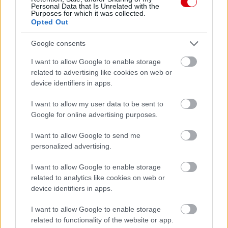
Personal Data that Is Unrelated with the
Purposes for which it was collected.
Opted Out
Támogasd adományoddal
a ManUtdFanatics.hu működését!
Google consents
I want to allow Google to enable storage
related to advertising like cookies on web or
device identifiers in apps.
I want to allow my user data to be sent to
Kapcsolódó hírek
Google for online advertising purposes.
I want to allow Google to send me
PLETYKÁK, ÁTIGAZOLÁSOK
personalized advertising.
I want to allow Google to enable storage
related to analytics like cookies on web or
device identifiers in apps.
ELŐREHALADOTT
TÁRGYALÁSOKAT FOLYTAT A
I want to allow Google to enable storage
UNITED TIELEMANSRÓL
related to functionality of the website or app.