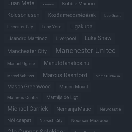
Juan Mata
Kobbie Mainoo
Karl Darlow
Kölcsönlesen
Közös meccsnézések
Lee Grant
Ligakupa
Leny Yoro
Leicester City
Luke Shaw
Lisandro Martinez
Liverpool
Manchester United
Manchester City
Manutdfanatics.hu
Manuel Ugarte
Marcus Rashford
Marcel Sabitzer
Martin Dubravka
Mason Greenwood
Mason Mount
Matheus Cunha
Matthijs de Ligt
Michael Carrick
Nemanja Matic
Newcastle
Női csapat
Noussair Mazraoui
Norwich City
Ole Gunnar Solskjaer