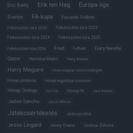
Erik ten Hag
Európa-liga
Eric Bailly
FA-kupa
Everton
Facundo Pellistri
Felkészülési túra 2022
Felkészülési túra 2023
Felkészülési túra 2024
Felkészülési túra 2025
Fred
Gary Neville
Fulham
Felkészülési túra 2026
Glazer
Hannibal Mejbri
Harry Amass
Harry Maguire
Híres magyar Vörös Ördögök
Hónap játékosa
Hónap legjobbja szavazás
Hónap Ördöge
Ifjúsági BL
Hull City
Jack Butland
Jadon Sancho
Jason Wilcox
Játékosértékelés
Játékosprofilok
Jesse Lingard
Jonny Evans
Joshua Zirkzee