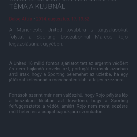
TÉMA A KLUBNÁL
Balog Attila
•
2014. augusztus. 17. 19:52
A Manchester United továbbra is tárgyalásokat
folytat a Sporting Lisszabonnal Marcos Rojo
leigazolásának ügyében.
A United 16 millió fontos ajánlatot tett az argentin védõért
és nem hajlandó növelni azt, portugál források azonban
arról írtak, hogy a Sporting belemehet az üzletbe, ha egy
játékost kölcsönad a manchesteri klub a teljes szezonra.
Források szerint már nem valószínû, hogy Rojo pályára lép
a lisszaboni klubban azt követõen, hogy a Sporting
felfüggesztette a védõt, amiért Rojo nem ment edzésre
múlt héten és a csapat bajnokijára szombaton.