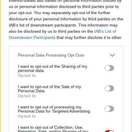
Meccs Center
interest-based ads based on personal information utilized by
us or personal information disclosed to third parties prior to
your opt-out. You may separately opt-out of the further
disclosure of your personal information by third parties on the
Paris Saint-Germain
vs
IAB’s list of downstream participants. This information may
also be disclosed by us to third parties on the
IAB’s List of
Manchester United
Downstream Participants
that may further disclose it to other
third parties.
Felkészülési szezon 4. mérkőzés
Nya Ullevi, Göteborg
Please note that this website/app uses one or more Google
Personal Data Processing Opt Outs
2026-08-08 17:00
services and may gather and store information including but
not limited to your visit or usage behaviour. You may click to
I want to opt-out of the Sharing of my
personal data.
grant or deny consent to Google and its third-party tags to
Opted In
use your data for below specified purposes in below Google
Leeds United
vs
Manchester United
2026-08-12 20:30
consent section.
I want to opt-out of the Sale of my
Personal Data.
AC Milan
vs
Manchester United
2026-08-15 18:00
Opted In
ELŐZŐ MÉRKŐZÉSEK
I want to opt-out of processing my
Personal Data for Targeted Advertising.
Opted In
Támogatás
I want to opt-out of Collection, Use,
Retention, Sale, and/or Sharing of my