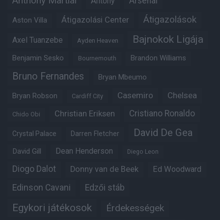
Anthony Martial
Arsenal
Antony
Átigazolások
Átigazolási Center
Aston Villa
Bajnokok Ligája
Axel Tuanzebe
Ayden Heaven
Benjamin Sesko
Brandon Williams
Bournemouth
Bruno Fernandes
Bryan Mbeumo
Casemiro
Chelsea
Bryan Robson
Cardiff City
Christian Eriksen
Cristiano Ronaldo
Chido Obi
David De Gea
Crystal Palace
Darren Fletcher
Dean Henderson
David Gill
Diego Leon
Diogo Dalot
Donny van de Beek
Ed Woodward
Edinson Cavani
Edzői stáb
Egykori játékosok
Érdekességek