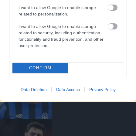
I want to allow Google to enable storage
related to personalization.
I want to allow Google to enable storage
related to security, including authentication
ANDREY SANTOSRÓL
MEGEGYEZETT A UNITED A
functionality and fraud prevention, and other
CHELSEA-VEL - SAJTÓHÍR
user protection.
CONFIRM
Data Deletion
Data Access
Privacy Policy
EGYEZSÉG SZÜLETETT
EDERSON VÉTELÁRÁBAN