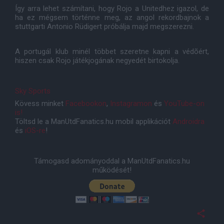
Így arra lehet számítani, hogy Rojo a Unitedhez igazol, de
ha ez mégsem történne meg, az angol rekordbajnok a
stuttgarti Antonio Rüdigert próbálja majd megszerezni.
A portugál klub minél többet szeretne kapni a védõért,
hiszen csak Rojo játékjogának negyedét birtokolja.
Sky Sports
Kövess minket
Facebookon
,
Instagramon
és
YouTube-on
is!
Töltsd le a ManUtdFanatics.hu mobil applikációt
Androidra
és
iOS-re
!
Támogasd adományoddal a ManUtdFanatics.hu
működését!