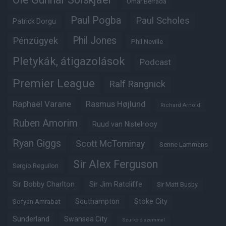
Omar Berrada
Paul Pogba
Paul Scholes
Patrick Dorgu
Phil Jones
Pénzügyek
Phil Neville
Pletykák, átigazolások
Podcast
Premier League
Ralf Rangnick
Raphaël Varane
Rasmus Højlund
Richard Arnold
Ruben Amorim
Ruud van Nistelrooy
Ryan Giggs
Scott McTominay
Senne Lammens
Sir Alex Ferguson
Sergio Reguilon
Sir Bobby Charlton
Sir Jim Ratcliffe
Sir Matt Busby
Southampton
Stoke City
Sofyan Amrabat
Sunderland
Swansea City
Szurkoló szemmel