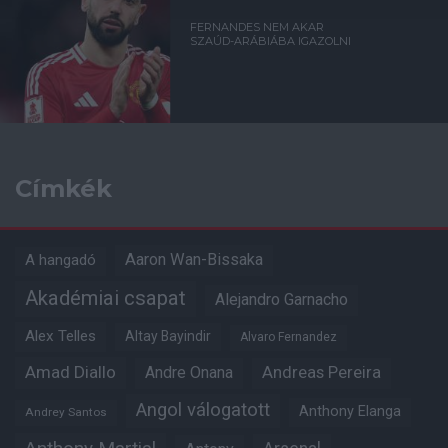
FERNANDES NEM AKAR
SZAÚD-ARÁBIÁBA IGAZOLNI
Címkék
Aaron Wan-Bissaka
A hangadó
Akadémiai csapat
Alejandro Garnacho
Alex Telles
Altay Bayindir
Alvaro Fernandez
Amad Diallo
Andre Onana
Andreas Pereira
Angol válogatott
Anthony Elanga
Andrey Santos