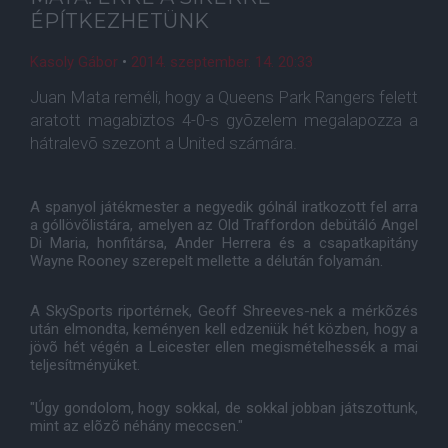
ÉPÍTKEZHETÜNK
Kasoly Gábor
•
2014. szeptember. 14. 20:33
Juan Mata reméli, hogy a Queens Park Rangers felett
aratott magabiztos 4-0-s gyõzelem megalapozza a
hátralevõ szezont a United számára.
A spanyol játékmester a negyedik gólnál iratkozott fel arra
a góllövõlistára, amelyen az Old Traffordon debütáló Angel
Di Maria, honfitársa, Ander Herrera és a csapatkapitány
Wayne Rooney szerepelt mellette a délután folyamán.
A SkySports riportérnek, Geoff Shreeves-nek a mérkõzés
után elmondta, keményen kell edzeniük hét közben, hogy a
jövõ hét végén a Leicester ellen megismételhessék a mai
teljesítményüket.
"Úgy gondolom, hogy sokkal, de sokkal jobban játszottunk,
mint az elõzõ néhány meccsen."