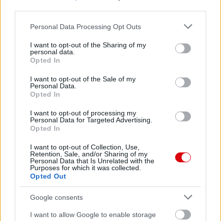
third parties.
Please note that this website/app uses one or more Google
Personal Data Processing Opt Outs
services and may gather and store information including but
not limited to your visit or usage behaviour. You may click to
I want to opt-out of the Sharing of my
personal data.
grant or deny consent to Google and its third-party tags to
Opted In
use your data for below specified purposes in below Google
consent section.
I want to opt-out of the Sale of my
Meccs Center
Personal Data.
Opted In
I want to opt-out of processing my
Paris Saint-Germain
vs
Personal Data for Targeted Advertising.
Opted In
Manchester United
I want to opt-out of Collection, Use,
Retention, Sale, and/or Sharing of my
Felkészülési szezon 4. mérkőzés
Personal Data that Is Unrelated with the
Nya Ullevi, Göteborg
Purposes for which it was collected.
2026-08-08 17:00
Opted Out
2 nap 12 óra 9 perc 34 másodperc
Google consents
I want to allow Google to enable storage