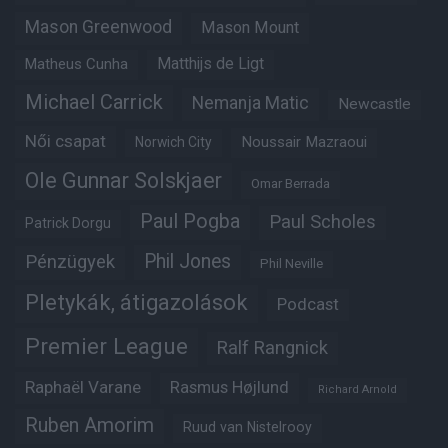
Mason Greenwood
Mason Mount
Matheus Cunha
Matthijs de Ligt
Michael Carrick
Nemanja Matic
Newcastle
Női csapat
Noussair Mazraoui
Norwich City
Ole Gunnar Solskjaer
Omar Berrada
Paul Pogba
Paul Scholes
Patrick Dorgu
Phil Jones
Pénzügyek
Phil Neville
Pletykák, átigazolások
Podcast
Premier League
Ralf Rangnick
Raphaël Varane
Rasmus Højlund
Richard Arnold
Ruben Amorim
Ruud van Nistelrooy