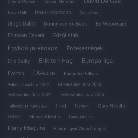
David De Gea
Crystal Palace
Darren Fletcher
Dean Henderson
David Gill
Diego Leon
Diogo Dalot
Donny van de Beek
Ed Woodward
Edinson Cavani
Edzői stáb
Egykori játékosok
Érdekességek
Erik ten Hag
Európa-liga
Eric Bailly
FA-kupa
Everton
Facundo Pellistri
Felkészülési túra 2022
Felkészülési túra 2023
Felkészülési túra 2024
Felkészülési túra 2025
Fred
Gary Neville
Fulham
Felkészülési túra 2026
Glazer
Hannibal Mejbri
Harry Amass
Harry Maguire
Híres magyar Vörös Ördögök