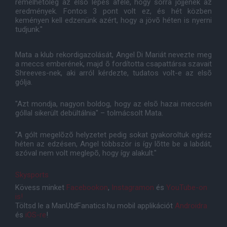
remélhetõleg az elsõ lépés afelé, hogy sorra jöjjenek az
eredmények. Fontos 3 pont volt ez, és hét közben
keményen kell edzenünk azért, hogy a jövõ héten is nyerni
tudjunk."
Mata a klub rekordigazolását, Angel Di Mariát nevezte meg
a meccs emberének, majd õ fordította csapattársa szavait
Shreeves-nek, aki arról kérdezte, tudatos volt-e az elsõ
gólja.
"Azt mondja, nagyon boldog, hogy az elsõ hazai meccsén
góllal sikerült debültálnia" – tolmácsolt Mata.
"A gólt megelõzõ helyzetet pedig sokat gyakoroltuk egész
héten az edzésen, Angel többször is így lõtte be a labdát,
szóval nem volt meglepõ, hogy így alakult."
Skysports
Kövess minket
Facebookon
,
Instagramon
és
YouTube-on
is!
Töltsd le a ManUtdFanatics.hu mobil applikációt
Androidra
és
iOS-re
!