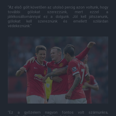
"Az elsõ gólt követõen az utolsó percig azon voltunk, hogy
további gólokat szerezzünk, mert ezzel a
játékosállománnyal ez a dolgunk. Jól kell játszanunk,
gólokat kell szereznünk és emellett szilárdan
védekeznünk."
"Ez a gyõzelem nagyon fontos volt számunkra,