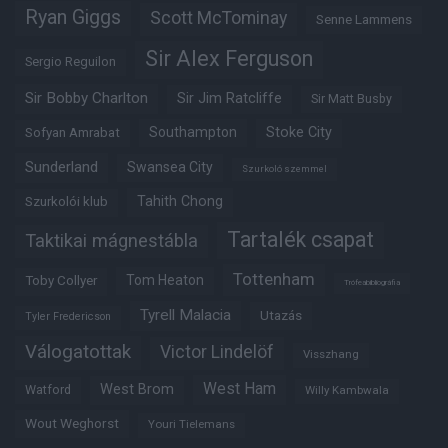
Ryan Giggs
Scott McTominay
Senne Lammens
Sir Alex Ferguson
Sergio Reguilon
Sir Bobby Charlton
Sir Jim Ratcliffe
Sir Matt Busby
Southampton
Stoke City
Sofyan Amrabat
Sunderland
Swansea City
Szurkoló szemmel
Tahith Chong
Szurkolói klub
Tartalék csapat
Taktikai mágnestábla
Tottenham
Tom Heaton
Toby Collyer
Trófeabibliográfia
Tyrell Malacia
Utazás
Tyler Fredericson
Válogatottak
Victor Lindelöf
Visszhang
West Ham
West Brom
Watford
Willy Kambwala
Wout Weghorst
Youri Tielemans