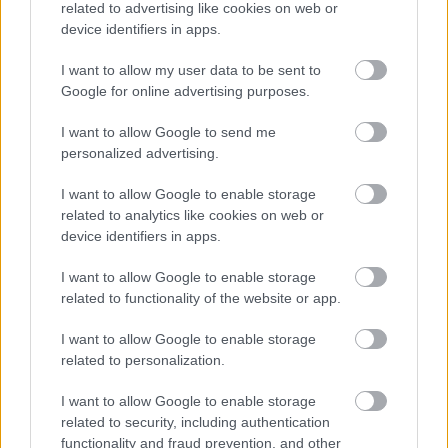
Leeds United
vs
Manchester United
2026-08-12 20:30
related to advertising like cookies on web or
device identifiers in apps.
AC Milan
vs
Manchester United
2026-08-15 18:00
I want to allow my user data to be sent to
Google for online advertising purposes.
ELŐZŐ MÉRKŐZÉSEK
I want to allow Google to send me
personalized advertising.
Támogatás
I want to allow Google to enable storage
related to analytics like cookies on web or
Támogasd adományoddal
device identifiers in apps.
a ManUtdFanatics.hu működését!
I want to allow Google to enable storage
related to functionality of the website or app.
I want to allow Google to enable storage
related to personalization.
Kapcsolódó hírek
I want to allow Google to enable storage
related to security, including authentication
functionality and fraud prevention, and other