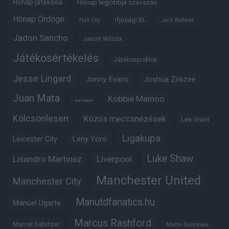
Hónap játékosa
Hónap legjobbja szavazás
Hónap Ördöge
Ifjúsági BL
Hull City
Jack Butland
Jadon Sancho
Jason Wilcox
Játékosértékelés
Játékosprofilok
Jesse Lingard
Jonny Evans
Joshua Zirkzee
Juan Mata
Kobbie Mainoo
Karl Darlow
Kölcsönlesen
Közös meccsnézések
Lee Grant
Ligakupa
Leny Yoro
Leicester City
Luke Shaw
Lisandro Martinez
Liverpool
Manchester United
Manchester City
Manutdfanatics.hu
Manuel Ugarte
Marcus Rashford
Marcel Sabitzer
Martin Dubravka