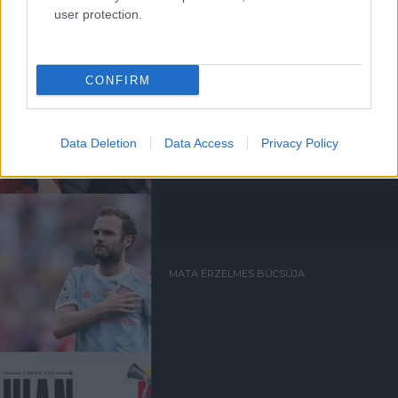
JUAN MATA
user protection.
CONFIRM
MATA: CSAKIS KÖSZÖNETET
TUDOK MONDANI
Data Deletion
Data Access
Privacy Policy
MATA ÉRZELMES BÚCSÚJA