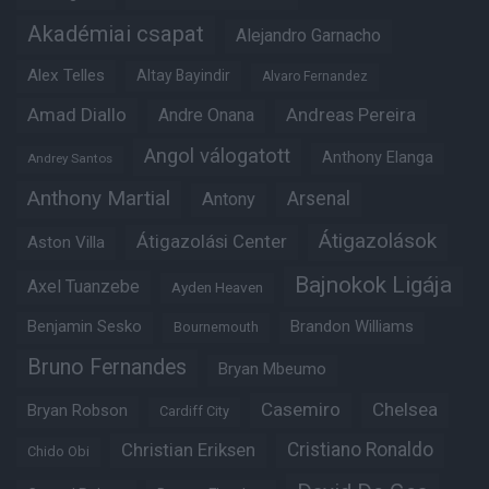
Akadémiai csapat
Alejandro Garnacho
Alex Telles
Altay Bayindir
Alvaro Fernandez
Amad Diallo
Andre Onana
Andreas Pereira
Angol válogatott
Anthony Elanga
Andrey Santos
Anthony Martial
Arsenal
Antony
Átigazolások
Átigazolási Center
Aston Villa
Bajnokok Ligája
Axel Tuanzebe
Ayden Heaven
Benjamin Sesko
Brandon Williams
Bournemouth
Bruno Fernandes
Bryan Mbeumo
Casemiro
Chelsea
Bryan Robson
Cardiff City
Christian Eriksen
Cristiano Ronaldo
Chido Obi