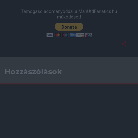
Támogasd adományoddal a ManUtdFanatics.hu
működését!
Hozzászólások