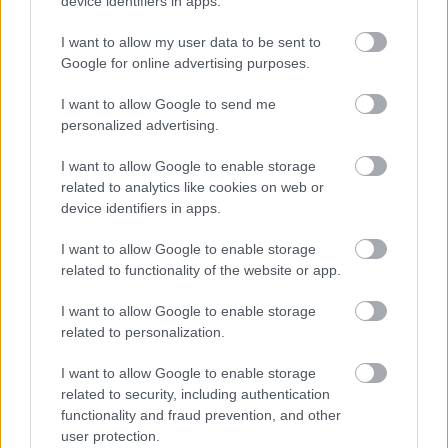
device identifiers in apps.
Paris Saint-Germain
vs
I want to allow my user data to be sent to
Google for online advertising purposes.
Manchester United
I want to allow Google to send me
Felkészülési szezon 4. mérkőzés
personalized advertising.
Nya Ullevi, Göteborg
2026-08-08 17:00
I want to allow Google to enable storage
related to analytics like cookies on web or
1 nap 10 óra 23 perc 57 másodperc
device identifiers in apps.
I want to allow Google to enable storage
Leeds United
vs
Manchester United
2026-08-12 20:30
related to functionality of the website or app.
AC Milan
vs
Manchester United
2026-08-15 18:00
I want to allow Google to enable storage
related to personalization.
ELŐZŐ MÉRKŐZÉSEK
I want to allow Google to enable storage
related to security, including authentication
Támogatás
functionality and fraud prevention, and other
user protection.