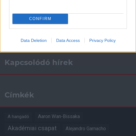
Támogasd adományoddal
a ManUtdFanatics.hu működését!
CONFIRM
Data Deletion
Data Access
Privacy Policy
Kapcsolódó hírek
Címkék
Aaron Wan-Bissaka
A hangadó
Akadémiai csapat
Alejandro Garnacho