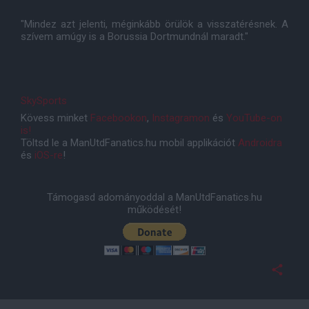
"Mindez azt jelenti, méginkább örülök a visszatérésnek. A
szívem amúgy is a Borussia Dortmundnál maradt."
SkySports
Kövess minket
Facebookon
,
Instagramon
és
YouTube-on
is!
Töltsd le a ManUtdFanatics.hu mobil applikációt
Androidra
és
iOS-re
!
Támogasd adományoddal a ManUtdFanatics.hu
működését!