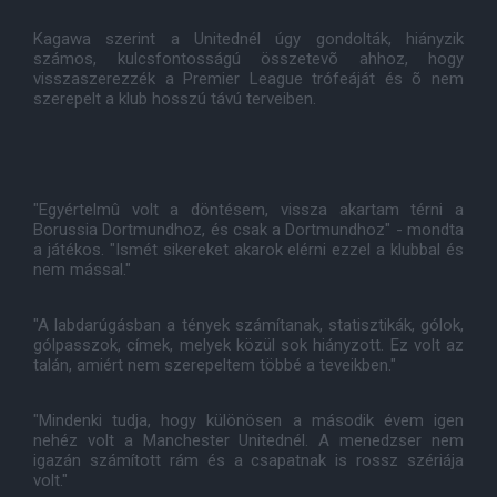
Kagawa szerint a Unitednél úgy gondolták, hiányzik
számos, kulcsfontosságú összetevõ ahhoz, hogy
visszaszerezzék a Premier League trófeáját és õ nem
szerepelt a klub hosszú távú terveiben.
"Egyértelmû volt a döntésem, vissza akartam térni a
Borussia Dortmundhoz, és csak a Dortmundhoz" - mondta
a játékos. "Ismét sikereket akarok elérni ezzel a klubbal és
nem mással."
"A labdarúgásban a tények számítanak, statisztikák, gólok,
gólpasszok, címek, melyek közül sok hiányzott. Ez volt az
talán, amiért nem szerepeltem többé a teveikben."
"Mindenki tudja, hogy különösen a második évem igen
nehéz volt a Manchester Unitednél. A menedzser nem
igazán számított rám és a csapatnak is rossz szériája
volt."