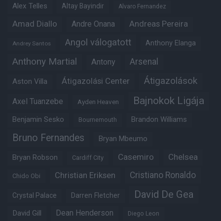
Alex Telles
Altay Bayindir
Alvaro Fernandez
Amad Diallo
Andre Onana
Andreas Pereira
Angol válogatott
Anthony Elanga
Andrey Santos
Anthony Martial
Arsenal
Antony
Átigazolások
Átigazolási Center
Aston Villa
Bajnokok Ligája
Axel Tuanzebe
Ayden Heaven
Benjamin Sesko
Brandon Williams
Bournemouth
Bruno Fernandes
Bryan Mbeumo
Casemiro
Chelsea
Bryan Robson
Cardiff City
Christian Eriksen
Cristiano Ronaldo
Chido Obi
David De Gea
Crystal Palace
Darren Fletcher
Dean Henderson
David Gill
Diego Leon