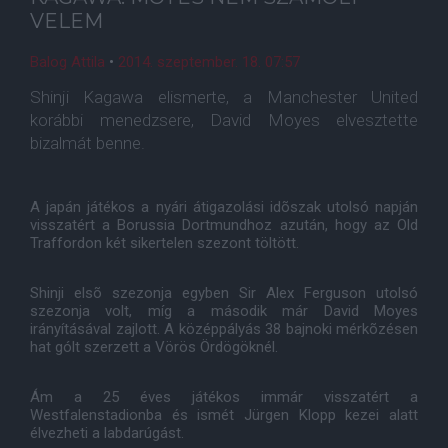
VELEM
Balog Attila
•
2014. szeptember. 18. 07:57
Shinji Kagawa elismerte, a Manchester United
korábbi menedzsere, David Moyes elvesztette
bizalmát benne.
A japán játékos a nyári átigazolási idõszak utolsó napján
visszatért a Borussia Dortmundhoz azután, hogy az Old
Traffordon két sikertelen szezont töltött.
Shinji elsõ szezonja egyben Sir Alex Ferguson utolsó
szezonja volt, míg a második már David Moyes
irányításával zajlott. A középpályás 38 bajnoki mérkõzésen
hat gólt szerzett a Vörös Ördögöknél.
Ám a 25 éves játékos immár visszatért a
Westfalenstadionba és ismét Jürgen Klopp kezei alatt
élvezheti a labdarúgást.