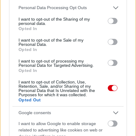
Please note that this website/app uses one or more Google
Personal Data Processing Opt Outs
services and may gather and store information including but
not limited to your visit or usage behaviour. You may click to
I want to opt-out of the Sharing of my
personal data.
grant or deny consent to Google and its third-party tags to
Opted In
use your data for below specified purposes in below Google
consent section.
I want to opt-out of the Sale of my
Personal Data.
Opted In
I want to opt-out of processing my
Personal Data for Targeted Advertising.
Opted In
I want to opt-out of Collection, Use,
Retention, Sale, and/or Sharing of my
Personal Data that Is Unrelated with the
Purposes for which it was collected.
Opted Out
Google consents
I want to allow Google to enable storage
Meccs Center
related to advertising like cookies on web or