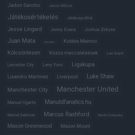
Jadon Sancho
Jason Wilcox
Játékosértékelés
Játékosprofilok
Jesse Lingard
Jonny Evans
Joshua Zirkzee
Juan Mata
Kobbie Mainoo
Karl Darlow
Kölcsönlesen
Közös meccsnézések
Lee Grant
Ligakupa
Leny Yoro
Leicester City
Luke Shaw
Lisandro Martinez
Liverpool
Manchester United
Manchester City
Manutdfanatics.hu
Manuel Ugarte
Marcus Rashford
Marcel Sabitzer
Martin Dubravka
Mason Greenwood
Mason Mount