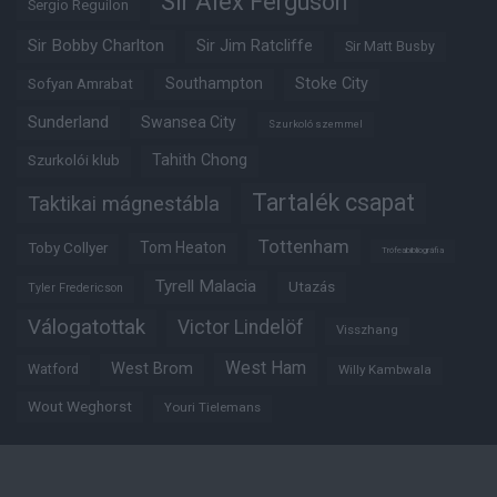
Sir Alex Ferguson
Sergio Reguilon
Sir Bobby Charlton
Sir Jim Ratcliffe
Sir Matt Busby
Southampton
Stoke City
Sofyan Amrabat
Sunderland
Swansea City
Szurkoló szemmel
Tahith Chong
Szurkolói klub
Tartalék csapat
Taktikai mágnestábla
Tottenham
Tom Heaton
Toby Collyer
Trófeabibliográfia
Tyrell Malacia
Utazás
Tyler Fredericson
Válogatottak
Victor Lindelöf
Visszhang
West Ham
West Brom
Watford
Willy Kambwala
Wout Weghorst
Youri Tielemans