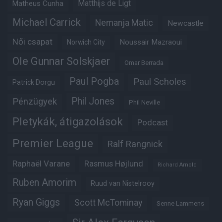
Matheus Cunha
Matthijs de Ligt
Michael Carrick
Nemanja Matic
Newcastle
Női csapat
Noussair Mazraoui
Norwich City
Ole Gunnar Solskjaer
Omar Berrada
Paul Pogba
Paul Scholes
Patrick Dorgu
Phil Jones
Pénzügyek
Phil Neville
Pletykák, átigazolások
Podcast
Premier League
Ralf Rangnick
Raphaël Varane
Rasmus Højlund
Richard Arnold
Ruben Amorim
Ruud van Nistelrooy
Ryan Giggs
Scott McTominay
Senne Lammens