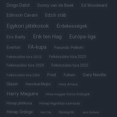
Diogo Dalot
Donny van de Beek
Ed Woodward
Edinson Cavani
Edzői stáb
Egykori játékosok
Érdekességek
Erik ten Hag
Európa-liga
Eric Bailly
FA-kupa
Everton
Facundo Pellistri
Felkészülési túra 2022
Felkészülési túra 2023
Felkészülési túra 2024
Felkészülési túra 2025
Fred
Gary Neville
Fulham
Felkészülési túra 2026
Glazer
Hannibal Mejbri
Harry Amass
Harry Maguire
Híres magyar Vörös Ördögök
Hónap játékosa
Hónap legjobbja szavazás
Hónap Ördöge
Ifjúsági BL
Hull City
Jack Butland