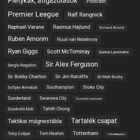
Pletykák, átigazolások
Podcast
Premier League
Ralf Rangnick
Raphaël Varane
Rasmus Højlund
Richard Arnold
Ruben Amorim
Ruud van Nistelrooy
Ryan Giggs
Scott McTominay
Senne Lammens
Sir Alex Ferguson
Sergio Reguilon
Sir Bobby Charlton
Sir Jim Ratcliffe
Sir Matt Busby
Southampton
Stoke City
Sofyan Amrabat
Sunderland
Swansea City
Szurkoló szemmel
Tahith Chong
Szurkolói klub
Tartalék csapat
Taktikai mágnestábla
Tottenham
Tom Heaton
Toby Collyer
Trófeabibliográfia