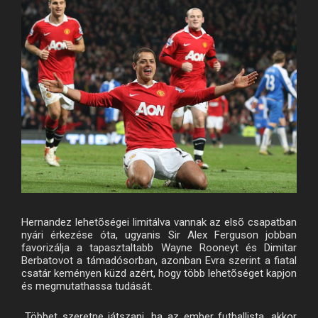
Hernandez lehetõségei limitálva vannak az elsõ csapatban
nyári érkezése óta, ugyanis Sir Alex Ferguson jobban
favorizálja a tapasztaltabb Wayne Rooneyt és Dimitar
Berbatovot a támadósorban, azonban Evra szerint a fiatal
csatár keményen küzd azért, hogy több lehetõséget kapjon
és megmutathassa tudását.
„Többet szeretne játszani, ha az ember futballista, akkor