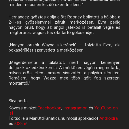
minden meccsen kezdõ szeretne lenni.”
Hernandez gyõztes gólja elõtt Rooney bólintott a hálóba a
2-1-es gyõzelemmel zárult mérkõzésen, Evra pedig
nagyon örült, hogy az angol játékos is betalált végre és
megtörte az augusztus óta tartó gólcsendjét.
„Nagyon örülök Wayne sikerének” – folytatta Evra, aki
bokasérülést szenvedett a mérkõzésen.
„Megérdemelte a találatot, mert nagyon keményen
dolgozik az edzéseken is. A mérkõzés végén megmutatta,
milyen erõs jellem, amikor visszatért a pályára sérülten.
Remélem, hogy Wazza még több gólt fog szerezni
mostantól.”
Skysports
Kövess minket
Facebookon
,
Instagramon
és
YouTube-on
is!
Töltsd le a ManUtdFanatics.hu mobil applikációt
Androidra
és
iOS-re
!