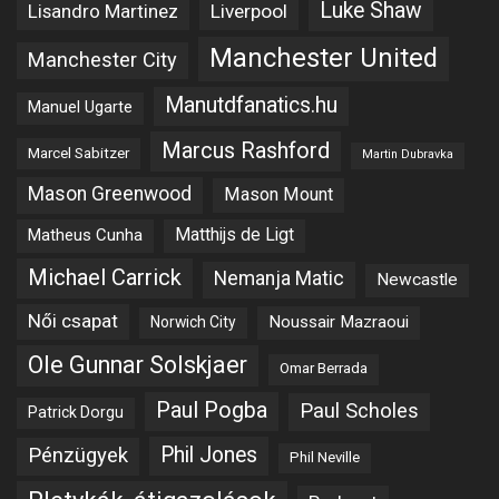
Luke Shaw
Lisandro Martinez
Liverpool
Manchester United
Manchester City
Manutdfanatics.hu
Manuel Ugarte
Marcus Rashford
Marcel Sabitzer
Martin Dubravka
Mason Greenwood
Mason Mount
Matheus Cunha
Matthijs de Ligt
Michael Carrick
Nemanja Matic
Newcastle
Női csapat
Noussair Mazraoui
Norwich City
Ole Gunnar Solskjaer
Omar Berrada
Paul Pogba
Paul Scholes
Patrick Dorgu
Phil Jones
Pénzügyek
Phil Neville