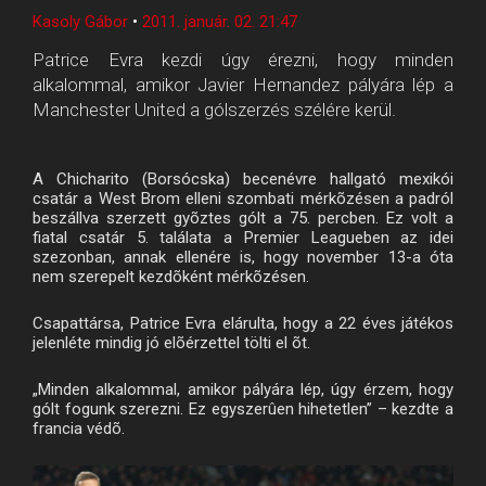
Kasoly Gábor
•
2011. január. 02. 21:47
Patrice Evra kezdi úgy érezni, hogy minden
alkalommal, amikor Javier Hernandez pályára lép a
Manchester United a gólszerzés szélére kerül.
A Chicharito (Borsócska) becenévre hallgató mexikói
csatár a West Brom elleni szombati mérkõzésen a padról
beszállva szerzett gyõztes gólt a 75. percben. Ez volt a
fiatal csatár 5. találata a Premier Leagueben az idei
szezonban, annak ellenére is, hogy november 13-a óta
nem szerepelt kezdõként mérkõzésen.
Csapattársa, Patrice Evra elárulta, hogy a 22 éves játékos
jelenléte mindig jó elõérzettel tölti el õt.
„Minden alkalommal, amikor pályára lép, úgy érzem, hogy
gólt fogunk szerezni. Ez egyszerûen hihetetlen” – kezdte a
francia védõ.