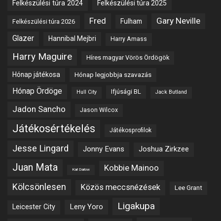
Felkészülési túra 2024
Felkészülési túra 2025
Fred
Gary Neville
Fulham
Felkészülési túra 2026
Glazer
Hannibal Mejbri
Harry Amass
Harry Maguire
Híres magyar Vörös Ördögök
Hónap játékosa
Hónap legjobbja szavazás
Hónap Ördöge
Ifjúsági BL
Hull City
Jack Butland
Jadon Sancho
Jason Wilcox
Játékosértékelés
Játékosprofilok
Jesse Lingard
Jonny Evans
Joshua Zirkzee
Juan Mata
Kobbie Mainoo
Karl Darlow
Kölcsönlesen
Közös meccsnézések
Lee Grant
Ligakupa
Leny Yoro
Leicester City