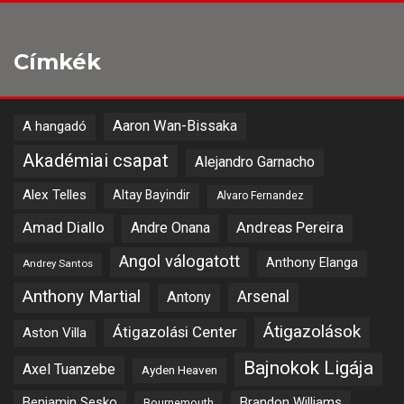
Címkék
Aaron Wan-Bissaka
A hangadó
Akadémiai csapat
Alejandro Garnacho
Alex Telles
Altay Bayindir
Alvaro Fernandez
Amad Diallo
Andre Onana
Andreas Pereira
Angol válogatott
Anthony Elanga
Andrey Santos
Anthony Martial
Arsenal
Antony
Átigazolások
Átigazolási Center
Aston Villa
Bajnokok Ligája
Axel Tuanzebe
Ayden Heaven
Benjamin Sesko
Brandon Williams
Bournemouth