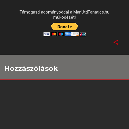
Támogasd adományoddal a ManUtdFanatics.hu
működését!
Hozzászólások