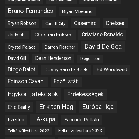
Bruno Fernandes
Bryan Mbeumo
Casemiro
Chelsea
Bryan Robson
Cardiff City
Christian Eriksen
Cristiano Ronaldo
Chido Obi
David De Gea
Crystal Palace
Darren Fletcher
Dean Henderson
David Gill
Diego Leon
Diogo Dalot
Donny van de Beek
Ed Woodward
Edinson Cavani
Edzői stáb
Egykori játékosok
Érdekességek
Erik ten Hag
Európa-liga
Eric Bailly
FA-kupa
Everton
Facundo Pellistri
Felkészülési túra 2022
Felkészülési túra 2023