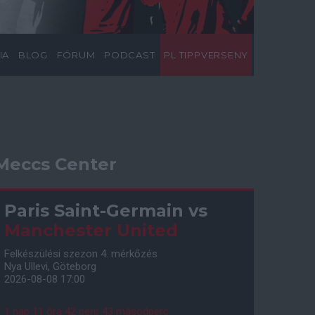
IA
BLOG
FÓRUM
PODCAST
PL TIPPVERSENY
Meccs Center
Paris Saint-Germain
vs
Manchester United
Felkészülési szezon 4. mérkőzés
Nya Ullevi, Göteborg
2026-08-08 17:00
1 nap 11 óra 42 perc 42 másodperc