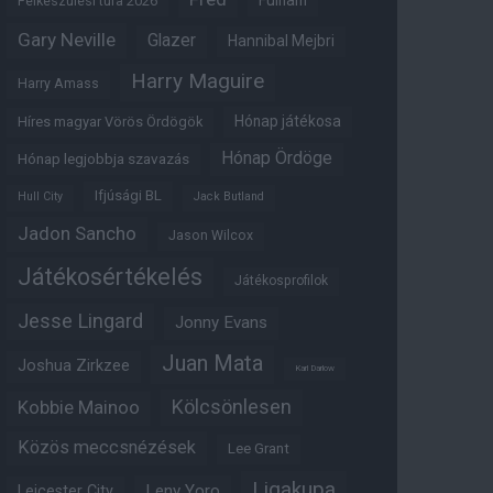
Fulham
Felkészülési túra 2026
Gary Neville
Glazer
Hannibal Mejbri
Harry Maguire
Harry Amass
Hónap játékosa
Híres magyar Vörös Ördögök
Hónap Ördöge
Hónap legjobbja szavazás
Ifjúsági BL
Hull City
Jack Butland
Jadon Sancho
Jason Wilcox
Játékosértékelés
Játékosprofilok
Jesse Lingard
Jonny Evans
Juan Mata
Joshua Zirkzee
Karl Darlow
Kölcsönlesen
Kobbie Mainoo
Közös meccsnézések
Lee Grant
Ligakupa
Leny Yoro
Leicester City