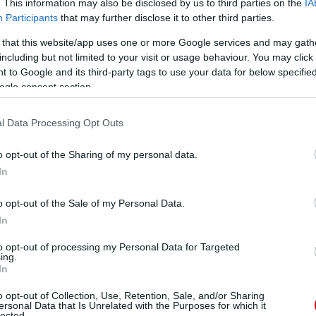
. This information may also be disclosed by us to third parties on the
IA
Participants
that may further disclose it to other third parties.
ManUtdFanatics.hu működését!
 that this website/app uses one or more Google services and may gath
including but not limited to your visit or usage behaviour. You may click 
 to Google and its third-party tags to use your data for below specifi
ogle consent section.
l Data Processing Opt Outs
o opt-out of the Sharing of my personal data.
In
o opt-out of the Sale of my Personal Data.
In
to opt-out of processing my Personal Data for Targeted
ing.
In
o opt-out of Collection, Use, Retention, Sale, and/or Sharing
ersonal Data that Is Unrelated with the Purposes for which it
lected.