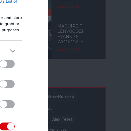
B’s List of
2026. febr. 23.
er and store
to grant or
MAGUIRE-T
ed purposes
LENYŰGÖZI
EVANS ÉS
WOODGATE
2026. febr. 05.
Címkék
Aaron Wan-Bissaka
A hangadó
Akadémiai csapat
Alejandro Garnacho
Alex Telles
Altay Bayindir
Alvaro Fernandez