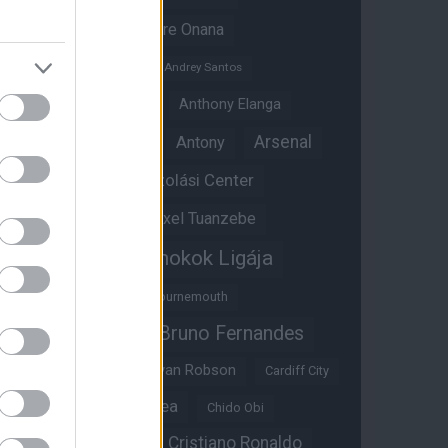
Amad Diallo
Andre Onana
Andreas Pereira
Andrey Santos
Angol válogatott
Anthony Elanga
Anthony Martial
Arsenal
Antony
Átigazolási Center
Aston Villa
Átigazolások
Axel Tuanzebe
Bajnokok Ligája
Ayden Heaven
Benjamin Sesko
Bournemouth
Bruno Fernandes
Brandon Williams
Bryan Mbeumo
Bryan Robson
Cardiff City
Casemiro
Chelsea
Chido Obi
Christian Eriksen
Cristiano Ronaldo