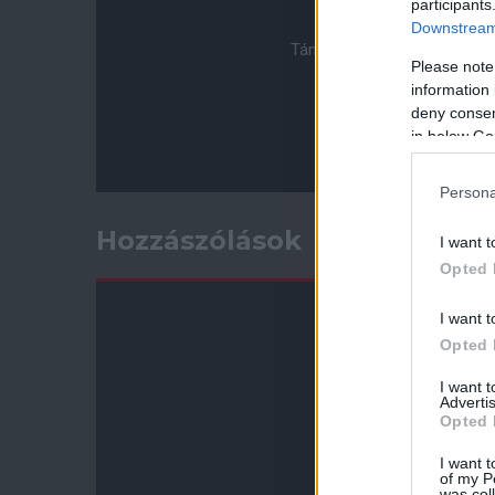
participants
Downstream 
Támogasd adományoddal a 
Please note
information 
deny consent
in below Go
Persona
Hozzászólások
I want t
Opted 
I want t
Opted 
I want 
Advertis
Opted 
I want t
of my P
was col