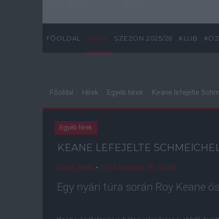
FŐOLDAL
HÍREK
SZEZON 2025/26
KLUB
KÖZ
Főoldal
Hírek
Egyéb hírek
Keane lefejelte Schm
Egyéb hírek
KEANE LEFEJELTE SCHMEICHE
Balog Attila
•
2014. október. 06. 18:38
Egy nyári túra során Roy Keane ös