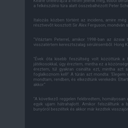
Keane önéletrajza a héten jelenik meg, ebbõl derült
a felkészülési túra alatt összebalhézott Peter Schme
Italozás közben történt az incidens, amire még
résztvevõt kiosztott Sir Alex Ferguson, mondván 
"Vitáztam Peterrel, amikor 1998-ban az ázsiai 
visszatértem keresztszalag sérülésembõl. Hong Kon
"Évek óta kisebb feszültség volt közöttünk a f
játékosokkal, úgy éreztem, mintha ez a közönségne
éreztem, túl gyakran csinálta ezt, mintha azt s
foglalkoznom kell!' A túrán azt mondta: 'Elegem va
mondtam, rendben, és elkezdtünk verekedni. Eltarto
akkor."
"A következõ reggelen felébredtem, homályosan
egyik ujjam hátrahajlott. Amikor felszálltunk a
bunyóról beszéltek és akkor már kezdtek visszajönn