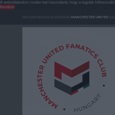
A weboldalunkon cookie-kat használunk, hogy a legjobb felhasználó
Rendben
MAGYARORSZÁG ELSŐSZÁMÚ
MANCHESTER UNITED
SZU