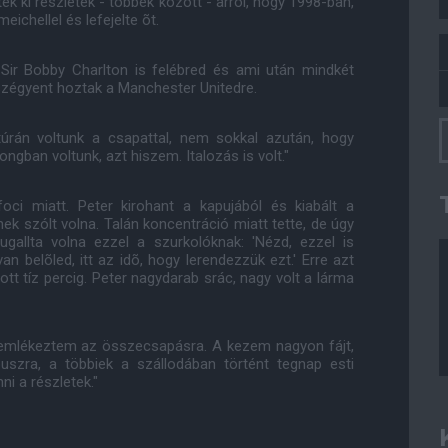
ek ki részletek - többek között - arról, hogy 1998-ban,
ichellel és lefejelte õt.
 Sir Bobby Charlton is felébred és ami után mindkét
szégyent hoztak a Manchester Unitedre.
túrán voltunk a csapattal, nem sokkal azután, hogy
gban voltunk, azt hiszem. Italozás is volt."
oci miatt. Peter kirohant a kapujából és kiabált a
k szólt volna. Talán koncentráció miatt tette, de úgy
ugallta volna ezzel a szurkolóknak: 'Nézd, ezzel is
n belõled, itt az idõ, hogy lerendezzük ezt.' Erre azt
tt tíz percig. Peter nagydarab srác, nagy volt a lárma
 emlékeztem az összecsapásra. A kezem nagyon fájt,
 buszra, a többiek a szállodában történt tegnap esti
i a részletek."