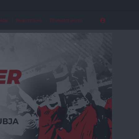
ldal
Regisztráció
Elfelejtett jelszó