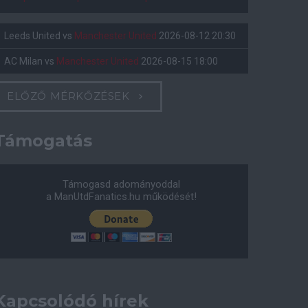
Leeds United
vs
Manchester United
2026-08-12 20:30
AC Milan
vs
Manchester United
2026-08-15 18:00
ELŐZŐ MÉRKŐZÉSEK
Támogatás
Támogasd adományoddal
a ManUtdFanatics.hu működését!
Kapcsolódó hírek