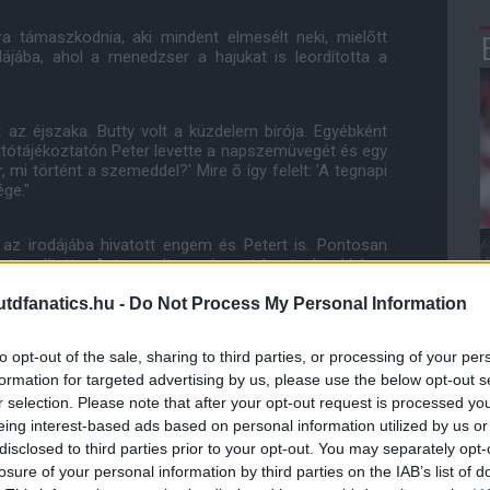
ra támaszkodnia, aki mindent elmesélt neki, mielõtt
dájába, ahol a menedzser a hajukat is leordította a
t az éjszaka. Butty volt a küzdelem bírója. Egyébként
ajtótájékoztatón Peter levette a napszemüvegét és egy
, mi történt a szemeddel?' Mire õ így felelt: 'A tegnapi
ége."
az irodájába hivatott engem és Petert is. Pontosan
tet említette. Azt mondta, szégyent hoztunk a klubra,
t."
dfanatics.hu -
Do Not Process My Personal Information
rt csodáltam õt. De Sir Bobby megpróbálhatott volna
to opt-out of the sale, sharing to third parties, or processing of your per
formation for targeted advertising by us, please use the below opt-out s
r selection. Please note that after your opt-out request is processed y
eing interest-based ads based on personal information utilized by us or
disclosed to third parties prior to your opt-out. You may separately opt-
ube-on is!
losure of your personal information by third parties on the IAB’s list of
droidra
és
iOS-re
!