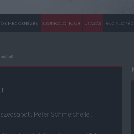
ÖS MECCSNÉZÉS
SZURKOLÓI KLUB
UTAZÁS
ENCIKLOPÉD
eichelt
LT
szecsapott Peter Schmeichellel.